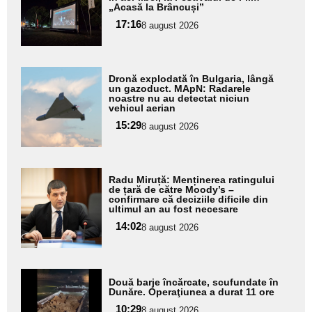
„Acasă la Brâncuși”
pentru
17:16
8 august 2026
subtitlu
Adaugă
Dronă explodată în Bulgaria, lângă
aici textul
un gazoduct. MApN: Radarele
noastre nu au detectat niciun
pentru
vehicul aerian
subtitlu
15:29
8 august 2026
Adaugă
Radu Miruță: Menținerea ratingului
aici textul
de țară de către Moody’s –
confirmare că deciziile dificile din
pentru
ultimul an au fost necesare
subtitlu
14:02
8 august 2026
Adaugă
Două barje încărcate, scufundate în
aici textul
Dunăre. Operaţiunea a durat 11 ore
pentru
10:29
8 august 2026