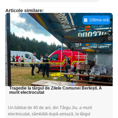
Articole similare:
Ultima oră
Adaugă aici textul pentru
subtitluAdaugă aici
textul pentru
subtitluAdaugă aici
textul pentru
subtitluAdaugă aici
textul pentru subti
Tragedie la târgul de Zilele Comunei Berlești. A
murit electrocutat
Un bărbat de 40 de ani, din Târgu Jiu, a murit
electrocutat, sâmbătă după-amiază, la târgul