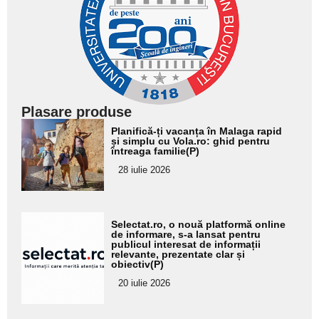
Plasare produse
Adaugă
Planifică-ți vacanța în Malaga rapid
aici textul
și simplu cu Vola.ro: ghid pentru
întreaga familie(P)
pentru
28 iulie 2026
subtitlu
Adaugă
Selectat.ro, o nouă platformă online
aici textul
de informare, s-a lansat pentru
publicul interesat de informații
pentru
relevante, prezentate clar și
obiectiv(P)
subtitlu
20 iulie 2026