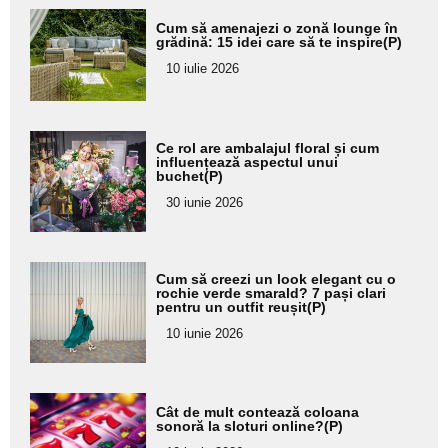
Adaugă
Cum să amenajezi o zonă lounge în
aici textul
grădină: 15 idei care să te inspire(P)
pentru
10 iulie 2026
subtitlu
Adaugă
Ce rol are ambalajul floral și cum
aici textul
influențează aspectul unui
buchet(P)
pentru
30 iunie 2026
subtitlu
Adaugă
Cum să creezi un look elegant cu o
aici textul
rochie verde smarald? 7 pași clari
pentru un outfit reușit(P)
pentru
10 iunie 2026
subtitlu
Adaugă
Cât de mult contează coloana
aici textul
sonoră la sloturi online?(P)