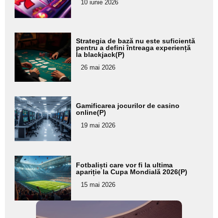
pentru
10 iunie 2026
subtitlu
Adaugă
Strategia de bază nu este suficientă
aici textul
pentru a defini întreaga experiență
la blackjack(P)
pentru
26 mai 2026
subtitlu
Adaugă
Gamificarea jocurilor de casino
aici textul
online(P)
pentru
19 mai 2026
subtitlu
Adaugă
Fotbaliști care vor fi la ultima
aici textul
apariție la Cupa Mondială 2026(P)
pentru
15 mai 2026
subtitlu