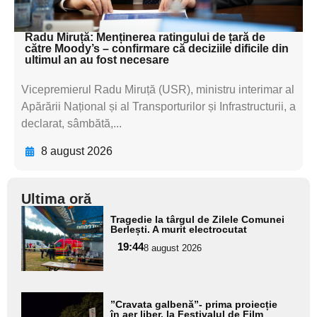
textul pentru subti
Radu Miruță: Menținerea ratingului de țară de
către Moody’s – confirmare că deciziile dificile din
ultimul an au fost necesare
Vicepremierul Radu Miruță (USR), ministru interimar al
Apărării Național și al Transporturilor și Infrastructurii, a
declarat, sâmbătă,...
8 august 2026
Ultima oră
Adaugă
Tragedie la târgul de Zilele Comunei
aici textul
Berlești. A murit electrocutat
pentru
19:44
8 august 2026
subtitlu
Adaugă
”Cravata galbenă”- prima proiecție
aici textul
în aer liber, la Festivalul de Film