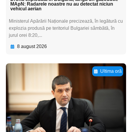
MApN: Radarele noastre nu au detectat niciun
vehicul aerian
Ministerul Apărării Naționale precizează, în legătură cu
explozia produsă pe teritoriul Bulgariei sâmbătă, în
jurul orei 8:20,...
8 august 2026
Ultima oră
Adaugă aici textul pentru
subtitluAdaugă aici
textul pentru
subtitluAdaugă aici
textul pentru
subtitluAdaugă aici