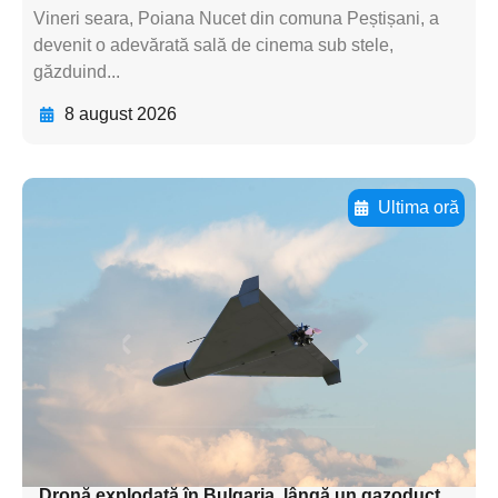
Vineri seara, Poiana Nucet din comuna Peștișani, a
devenit o adevărată sală de cinema sub stele,
găzduind...
8 august 2026
Ultima oră
Adaugă aici textul pentru
subtitluAdaugă aici
textul pentru
subtitluAdaugă aici
textul pentru
subtitluAdaugă aici
textul pentru subti
Dronă explodată în Bulgaria, lângă un gazoduct.