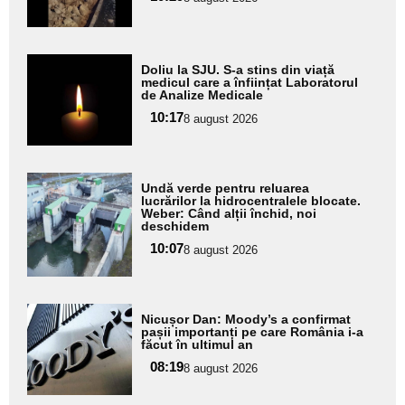
subtitlu
Adaugă
Doliu la SJU. S-a stins din viață
aici textul
medicul care a înființat Laboratorul
de Analize Medicale
pentru
10:17
8 august 2026
subtitlu
Adaugă
Undă verde pentru reluarea
aici textul
lucrărilor la hidrocentralele blocate.
Weber: Când alții închid, noi
pentru
deschidem
subtitlu
10:07
8 august 2026
Adaugă
Nicușor Dan: Moody’s a confirmat
aici textul
pașii importanți pe care România i-a
făcut în ultimul an
pentru
08:19
8 august 2026
subtitlu