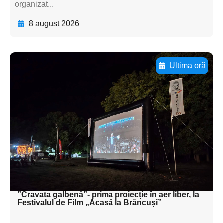
organizat...
8 august 2026
Ultima oră
Adaugă aici textul pentru
subtitluAdaugă aici
textul pentru
subtitluAdaugă aici
textul pentru
subtitluAdaugă aici
textul pentru subti
”Cravata galbenă”- prima proiecție în aer liber, la
Festivalul de Film „Acasă la Brâncuși”