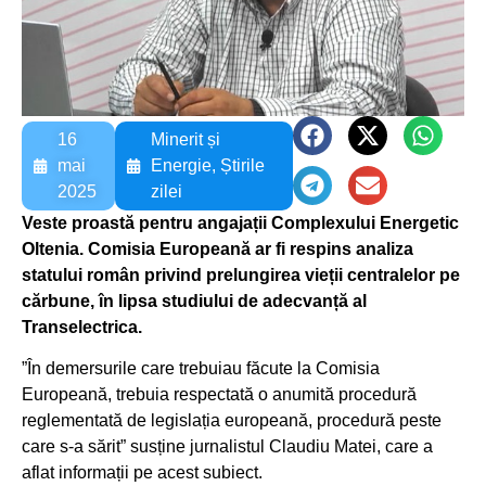
16
Minerit și
mai
Energie
,
Știrile
2025
zilei
Veste proastă pentru angajații Complexului Energetic
Oltenia. Comisia Europeană ar fi respins analiza
statului român privind prelungirea vieții centralelor pe
cărbune, în lipsa studiului de adecvanță al
Transelectrica.
”În demersurile care trebuiau făcute la Comisia
Europeană, trebuia respectată o anumită procedură
reglementată de legislația europeană, procedură peste
care s-a sărit” susține jurnalistul Claudiu Matei, care a
aflat informații pe acest subiect.