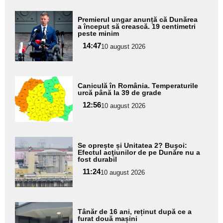
Adaugă
Premierul ungar anunță că Dunărea
aici textul
a început să crească. 19 centimetri
peste minim
pentru
14:47
10 august 2026
subtitlu
Adaugă
Caniculă în România. Temperaturile
aici textul
urcă până la 39 de grade
pentru
12:56
10 august 2026
subtitlu
Adaugă
Se oprește și Unitatea 2? Buşoi:
aici textul
Efectul acţiunilor de pe Dunăre nu a
fost durabil
pentru
11:24
10 august 2026
subtitlu
Adaugă
Tânăr de 16 ani, reținut după ce a
aici textul
furat două mașini