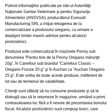
Potrivit informaţiilor publicate pe site-ul Autorităţii
Naţionale Sanitar-Veterinare şi pentru Siguranţa
Alimentelor (ANSVSA), producătorul Eurosalt
Manufacturing SRL a iniţiat retragerea de la
comercializare a produsului oregano, ca urmare a
depăşirii limitei maxim admise pentru alcaloizi
pirolizidinici.
Produsul este comercializat în mazinele Penny sub
denumirea ”Pentru tine de la Penny Oregano mărunţit
10g”, în Carrefour sub brandul ”Carrefour Classic –
Oregano Frunze 20 g” şi în Auchan ca ”Auchan Oregano
25 g”. Este vorba de toate aceste produse, indiferent de
lot sau de termenul de valabilitate.
Clienţii sunt sfătuiţi să nu consume produsele şi să le
distrugă sau să le returneze în magazine, urmând a primi
contravaloarea lor, fără a fi nevoie de prezentarea bonului
fiscal. Alcaloizi pirolizidinici sunt compuşi toxici, care