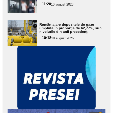
pentru
11:20
10 august 2026
subtitlu
Adaugă
România are depozitele de gaze
aici textul
umplute în proporţie de 62,77%, sub
nivelurile din anii precedenţi
pentru
10:18
10 august 2026
subtitlu