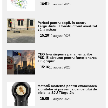
pentru
16:51
10 august 2026
subtitlu
Adaugă
Pericol pentru copii, în centrul
aici textul
Târgu Jiului. Constructorul avertizat
să ia măsuri
pentru
15:20
10 august 2026
subtitlu
Adaugă
CEO le-a răspuns parlamentarilor
aici textul
PSD. E cărbune pentru funcționarea
a 3 grupuri
pentru
15:16
10 august 2026
subtitlu
Adaugă
Metodă modernă pentru examinarea
aici textul
alunițelor și prevenția cancerului de
piele, la SJU Târgu Jiu
pentru
15:08
10 august 2026
subtitlu