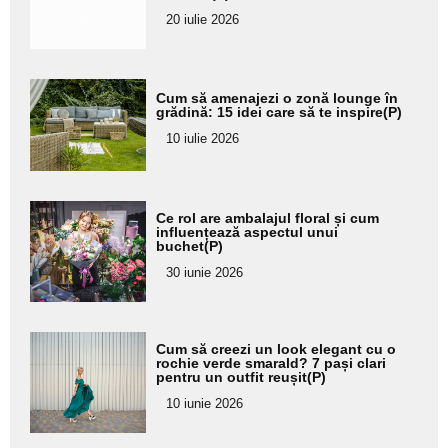
20 iulie 2026
Adaugă
Cum să amenajezi o zonă lounge în
aici textul
grădină: 15 idei care să te inspire(P)
pentru
10 iulie 2026
subtitlu
Adaugă
Ce rol are ambalajul floral și cum
aici textul
influențează aspectul unui
buchet(P)
pentru
30 iunie 2026
subtitlu
Adaugă
Cum să creezi un look elegant cu o
aici textul
rochie verde smarald? 7 pași clari
pentru un outfit reușit(P)
pentru
10 iunie 2026
subtitlu