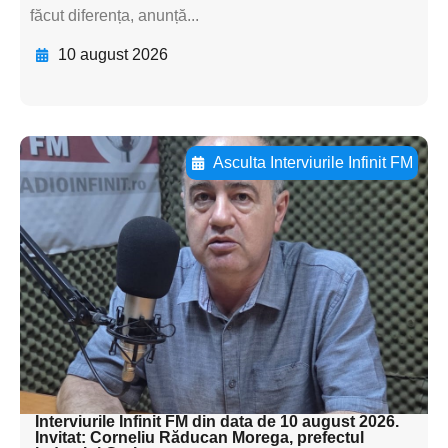
făcut diferența, anunță...
10 august 2026
Asculta Interviurile Infinit FM
Adaugă aici textul pentru
subtitluAdaugă aici
textul pentru
subtitluAdaugă aici
textul pentru
subtitluAdaugă aici
textul pentru subti
Interviurile Infinit FM din data de 10 august 2026.
Invitat: Corneliu Răducan Morega, prefectul