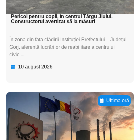
textul pentru subti
Pericol pentru copii, în centrul Târgu Jiului.
Constructorul avertizat să ia măsuri
În zona din fața clădirii Instituției Prefectului – Județul
Gorj, aferentă lucrărilor de reabilitare a centrului
civic,...
10 august 2026
Ultima oră
Adaugă aici textul pentru
subtitluAdaugă aici
textul pentru