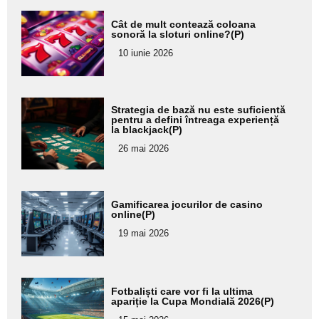
Adaugă
Cât de mult contează coloana
aici textul
sonoră la sloturi online?(P)
pentru
10 iunie 2026
subtitlu
Adaugă
Strategia de bază nu este suficientă
aici textul
pentru a defini întreaga experiență
la blackjack(P)
pentru
26 mai 2026
subtitlu
Adaugă
Gamificarea jocurilor de casino
aici textul
online(P)
pentru
19 mai 2026
subtitlu
Adaugă
Fotbaliști care vor fi la ultima
aici textul
apariție la Cupa Mondială 2026(P)
pentru