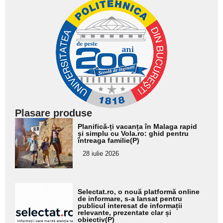
Plasare produse
Adaugă
Planifică-ți vacanța în Malaga rapid
aici textul
și simplu cu Vola.ro: ghid pentru
întreaga familie(P)
pentru
28 iulie 2026
subtitlu
Adaugă
Selectat.ro, o nouă platformă online
aici textul
de informare, s-a lansat pentru
publicul interesat de informații
pentru
relevante, prezentate clar și
obiectiv(P)
subtitlu