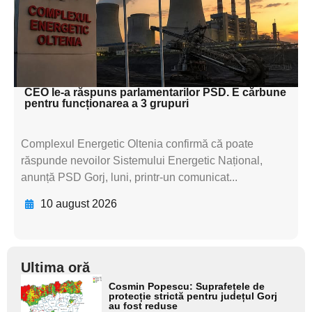
subtitluAdaugă aici
textul pentru
subtitluAdaugă aici
textul pentru subti
CEO le-a răspuns parlamentarilor PSD. E cărbune
pentru funcționarea a 3 grupuri
Complexul Energetic Oltenia confirmă că poate
răspunde nevoilor Sistemului Energetic Național,
anunță PSD Gorj, luni, printr-un comunicat...
10 august 2026
Ultima oră
Adaugă
Cosmin Popescu: Suprafețele de
aici textul
protecție strictă pentru județul Gorj
au fost reduse