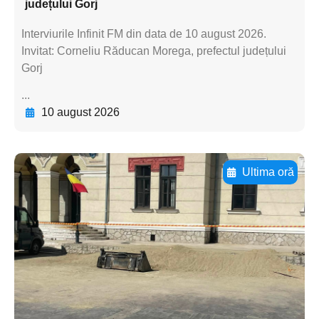
județului Gorj
Interviurile Infinit FM din data de 10 august 2026.
Invitat: Corneliu Răducan Morega, prefectul județului
Gorj
...
10 august 2026
Ultima oră
Adaugă aici textul pentru
subtitluAdaugă aici
textul pentru
subtitluAdaugă aici
textul pentru
subtitluAdaugă aici