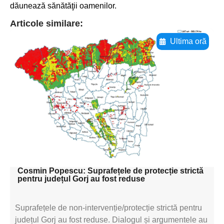
dăunează sănătăţii oamenilor.
Articole similare:
Ultima oră
Adaugă aici textul pentru
subtitluAdaugă aici
textul pentru
subtitluAdaugă aici
textul pentru
subtitluAdaugă aici
textul pentru subti
Cosmin Popescu: Suprafețele de protecție strictă
pentru județul Gorj au fost reduse
Suprafețele de non-intervenție/protecție strictă pentru
județul Gorj au fost reduse. Dialogul și argumentele au