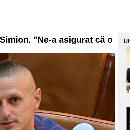
Simion. ”Ne-a asigurat că o
Ul
a
s
a