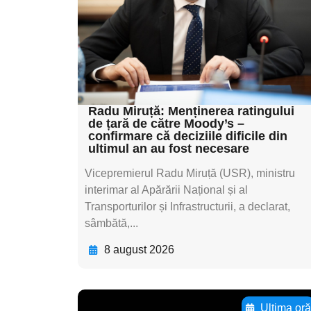
subtitluAdaugă aici
textul pentru
subtitluAdaugă aici
textul pentru subti
Radu Miruță: Menținerea ratingului
de țară de către Moody’s –
confirmare că deciziile dificile din
ultimul an au fost necesare
Vicepremierul Radu Miruță (USR), ministru
interimar al Apărării Național și al
Transporturilor și Infrastructurii, a declarat,
sâmbătă,...
8 august 2026
Ultima or