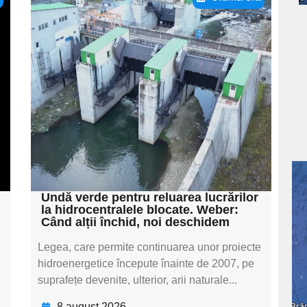
Adaugă aici textul
pentru
subtitluAdaugă aici
textul pentru
subtitluAdaugă aici
textul pentru
subtitluAdaugă aici
textul pentru subti
Undă verde pentru reluarea lucrărilor
la hidrocentralele blocate. Weber:
Când alții închid, noi deschidem
Legea, care permite continuarea unor proiecte
hidroenergetice începute înainte de 2007, pe
suprafețe devenite, ulterior, arii naturale...
8 august 2026