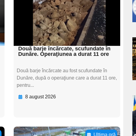
subtitluAdaugă aici
textul pentru
subtitluAdaugă aici
textul pentru subti
a
Două barje încărcate, scufundate în
Dunăre. Operaţiunea a durat 11 ore
s
Două barje încărcate au fost scufundate în
Dunăre, după o operaţiune care a durat 11 ore,
pentru...
8 august 2026
a
s
ă
Ultima oră