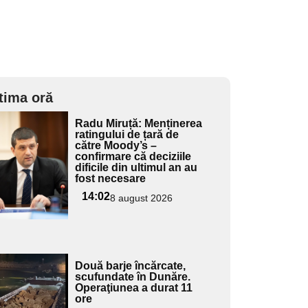
tima oră
Adaugă
Radu Miruță: Menținerea
ici textul
ratingului de țară de
către Moody’s –
pentru
confirmare că deciziile
ubtitlu
dificile din ultimul an au
fost necesare
14:02
8 august 2026
Adaugă
Două barje încărcate,
ici textul
scufundate în Dunăre.
Operaţiunea a durat 11
pentru
ore