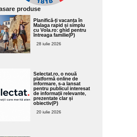
asare produse
Adaugă
Planifică-ți vacanța în
ici textul
Malaga rapid și simplu
cu Vola.ro: ghid pentru
pentru
întreaga familie(P)
ubtitlu
28 iulie 2026
Adaugă
Selectat.ro, o nouă
ici textul
platformă online de
informare, s-a lansat
pentru
pentru publicul interesat
ubtitlu
de informații relevante,
prezentate clar și
obiectiv(P)
20 iulie 2026