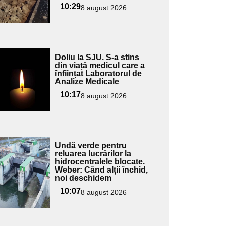
ubtitlu
10:29
8 august 2026
Adaugă
Doliu la SJU. S-a stins
ici textul
din viață medicul care a
înființat Laboratorul de
pentru
Analize Medicale
ubtitlu
10:17
8 august 2026
Adaugă
Undă verde pentru
ici textul
reluarea lucrărilor la
hidrocentralele blocate.
pentru
Weber: Când alții închid,
ubtitlu
noi deschidem
10:07
8 august 2026