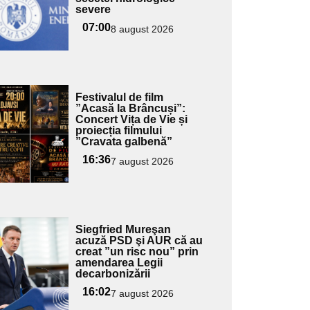
severe
07:00
8 august 2026
Adaugă
Festivalul de film
ici textul
”Acasă la Brâncuși”:
Concert Vița de Vie și
pentru
proiecția filmului
ubtitlu
”Cravata galbenă”
16:36
7 august 2026
Adaugă
Siegfried Mureşan
ici textul
acuză PSD şi AUR că au
creat ”un risc nou” prin
pentru
amendarea Legii
ubtitlu
decarbonizării
16:02
7 august 2026