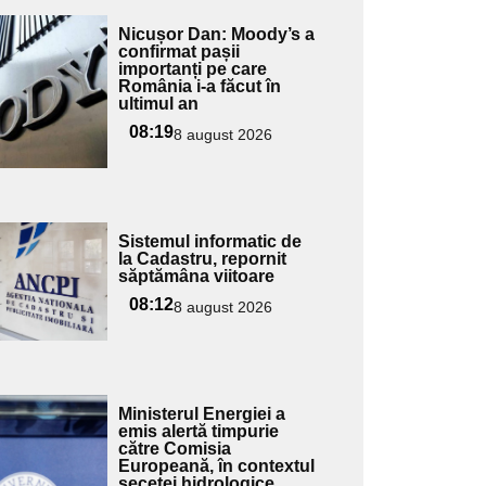
Adaugă
Nicușor Dan: Moody’s a
ici textul
confirmat pașii
importanți pe care
pentru
România i-a făcut în
ubtitlu
ultimul an
08:19
8 august 2026
Adaugă
Sistemul informatic de
ici textul
la Cadastru, repornit
săptămâna viitoare
pentru
ubtitlu
08:12
8 august 2026
Adaugă
Ministerul Energiei a
ici textul
emis alertă timpurie
către Comisia
pentru
Europeană, în contextul
ubtitlu
secetei hidrologice