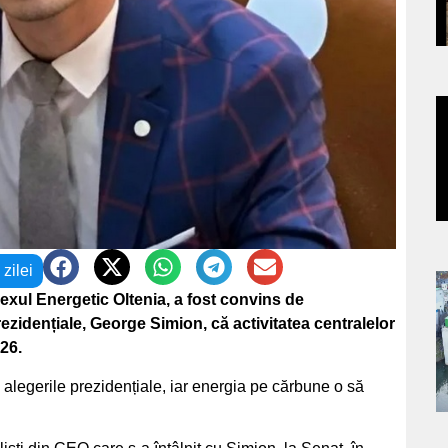
s
a
s
 zilei
exul Energetic Oltenia, a fost convins de
a
zidențiale, George Simion, că activitatea centralelor
s
26.
alegerile prezidențiale, iar energia pe cărbune o să