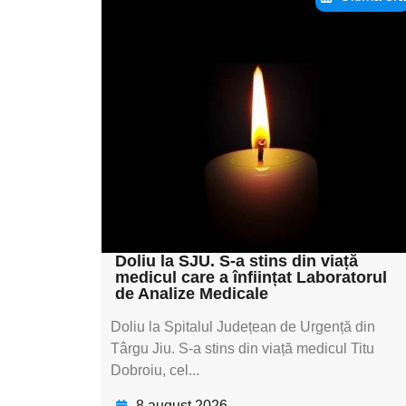
Adaugă aici textul
pentru
subtitluAdaugă aici
textul pentru
subtitluAdaugă aici
textul pentru
subtitluAdaugă aici
textul pentru subti
Doliu la SJU. S-a stins din viață
medicul care a înființat Laboratorul
de Analize Medicale
Doliu la Spitalul Județean de Urgență din
Târgu Jiu. S-a stins din viață medicul Titu
Dobroiu, cel...
8 august 2026