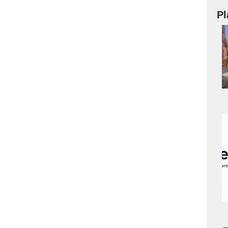
Pl
a
s
a
s