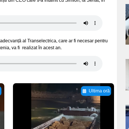
liști din CEO care s-a întâlnit cu Simion, la Senat, în
a
s
adecvanță al Transelectrica, care ar fi necesar pentru
nia, va fi realizat în acest an.
a
s
ă
Ultima oră
Adaugă aici textul
pentru
a
subtitluAdaugă aici
textul pentru
s