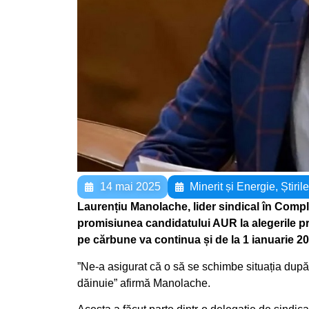
14 mai 2025
Minerit și Energie
,
Știrile
Laurențiu Manolache, lider sindical în Compl
promisiunea candidatului AUR la alegerile pre
pe cărbune va continua și de la 1 ianuarie 20
”Ne-a asigurat că o să se schimbe situația după 
dăinuie” afirmă Manolache.