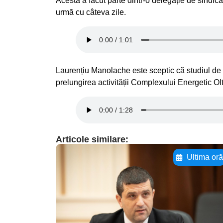
Acesta a făcut parte dintr-o delegație de sindica
urmă cu câteva zile.
Laurențiu Manolache este sceptic că studiul de 
prelungirea activității Complexului Energetic Olte
Articole similare:
Ultima or
Adaugă aici textul
pentru
subtitluAdaugă aici
textul pentru