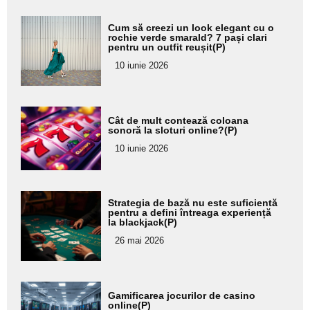
Adaugă
Cum să creezi un look elegant cu o
aici textul
rochie verde smarald? 7 pași clari
pentru un outfit reușit(P)
pentru
10 iunie 2026
subtitlu
Adaugă
Cât de mult contează coloana
aici textul
sonoră la sloturi online?(P)
pentru
10 iunie 2026
subtitlu
Adaugă
Strategia de bază nu este suficientă
aici textul
pentru a defini întreaga experiență
la blackjack(P)
pentru
26 mai 2026
subtitlu
Adaugă
Gamificarea jocurilor de casino
aici textul
online(P)