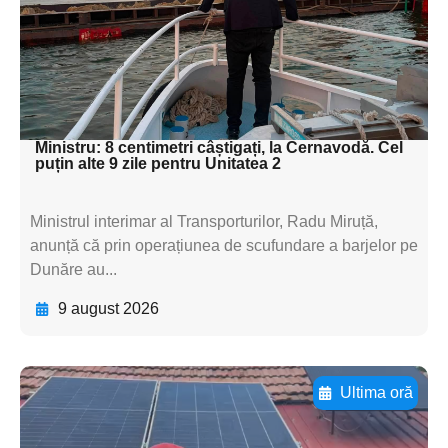
subtitluAdaugă aici
textul pentru
subtitluAdaugă aici
textul pentru subti
Ministru: 8 centimetri câștigați, la Cernavodă. Cel
puțin alte 9 zile pentru Unitatea 2
Ministrul interimar al Transporturilor, Radu Miruță,
anunță că prin operațiunea de scufundare a barjelor pe
Dunăre au...
9 august 2026
Ultima oră
Adaugă aici textul pentru