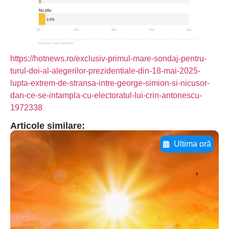
https://hotnews.ro/exclusiv-primul-mare-sondaj-pentru-
turul-doi-al-alegerilor-prezidentiale-din-18-mai-2025-
lupta-extrem-de-stransa-intre-george-simion-si-nicusor-
dan-ce-se-intampla-cu-electoratul-lui-crin-antonescu-
1972338
Articole similare:
Ultima oră
Adaugă aici textul pentru
subtitluAdaugă aici
textul pentru
subtitluAdaugă aici
textul pentru