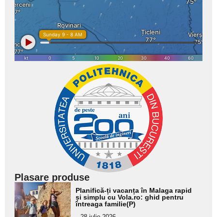
Plasare produse
Adaugă
Planifică-ți vacanța în Malaga rapid
aici textul
și simplu cu Vola.ro: ghid pentru
întreaga familie(P)
pentru
28 iulie 2026