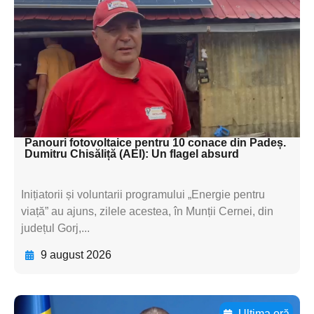
subtitluAdaugă aici
textul pentru
subtitluAdaugă aici
textul pentru
subtitluAdaugă aici
textul pentru subti
Panouri fotovoltaice pentru 10 conace din Padeș.
Dumitru Chisăliță (AEI): Un flagel absurd
Inițiatorii și voluntarii programului „Energie pentru
viață” au ajuns, zilele acestea, în Munții Cernei, din
județul Gorj,...
9 august 2026
Ultima oră