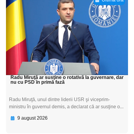
Adaugă aici textul pentru
subtitluAdaugă aici
textul pentru
subtitluAdaugă aici
textul pentru
subtitluAdaugă aici
textul pentru subti
Radu Miruţă ar susţine o rotativă la guvernare, dar
nu cu PSD în primă fază
Radu Miruţă, unul dintre liderii USR şi viceprim-
ministru în guvernul demis, a declarat că ar susţine o...
9 august 2026