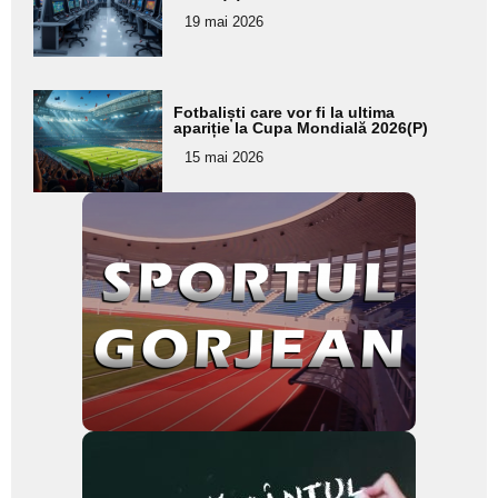
pentru
19 mai 2026
subtitlu
Adaugă
Fotbaliști care vor fi la ultima
aici textul
apariție la Cupa Mondială 2026(P)
pentru
15 mai 2026
subtitlu