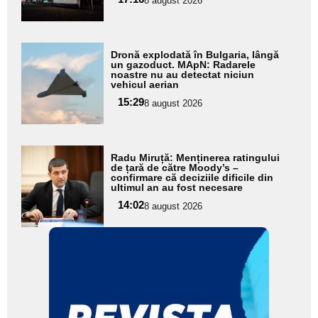
8 august 2026
subtitlu
Adaugă
Dronă explodată în Bulgaria, lângă
aici textul
un gazoduct. MApN: Radarele
noastre nu au detectat niciun
pentru
vehicul aerian
subtitlu
15:29
8 august 2026
Adaugă
Radu Miruță: Menținerea ratingului
aici textul
de țară de către Moody’s –
confirmare că deciziile dificile din
pentru
ultimul an au fost necesare
subtitlu
14:02
8 august 2026