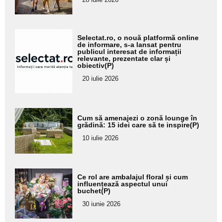
subtitlu
Adaugă
Selectat.ro, o nouă platformă online
aici textul
de informare, s-a lansat pentru
publicul interesat de informații
pentru
relevante, prezentate clar și
obiectiv(P)
subtitlu
20 iulie 2026
Adaugă
Cum să amenajezi o zonă lounge în
aici textul
grădină: 15 idei care să te inspire(P)
pentru
10 iulie 2026
subtitlu
Adaugă
Ce rol are ambalajul floral și cum
aici textul
influențează aspectul unui
buchet(P)
pentru
30 iunie 2026
subtitlu