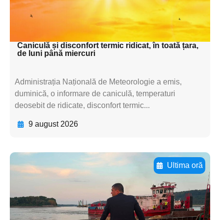
subtitluAdaugă aici
textul pentru subti
Caniculă și disconfort termic ridicat, în toată țara,
de luni până miercuri
Administrația Națională de Meteorologie a emis,
duminică, o informare de caniculă, temperaturi
deosebit de ridicate, disconfort termic...
9 august 2026
Ultima oră
Adaugă aici textul pentru
subtitluAdaugă aici
textul pentru