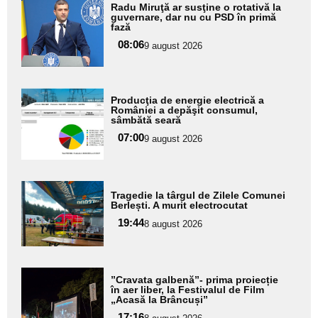
Adaugă
Radu Miruţă ar susţine o rotativă la
aici textul
guvernare, dar nu cu PSD în primă
fază
pentru
08:06
9 august 2026
subtitlu
Adaugă
Producţia de energie electrică a
aici textul
României a depăşit consumul,
sâmbătă seară
pentru
07:00
9 august 2026
subtitlu
Adaugă
Tragedie la târgul de Zilele Comunei
aici textul
Berlești. A murit electrocutat
pentru
19:44
8 august 2026
subtitlu
Adaugă
”Cravata galbenă”- prima proiecție
aici textul
în aer liber, la Festivalul de Film
„Acasă la Brâncuși”
pentru
17:16