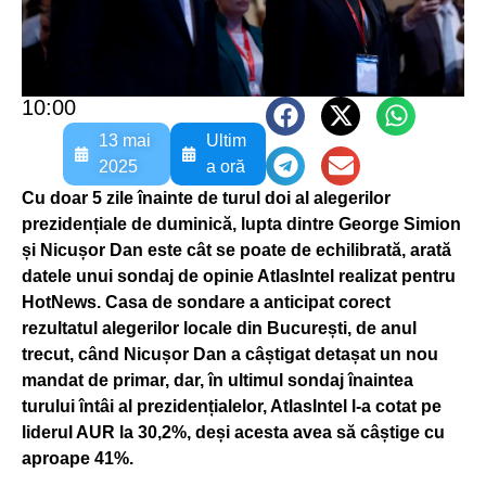
10:00
13 mai
Ultim
2025
a oră
Cu doar 5 zile înainte de turul doi al alegerilor
prezidențiale de duminică, lupta dintre George Simion
și Nicușor Dan este cât se poate de echilibrată, arată
datele unui sondaj de opinie AtlasIntel realizat pentru
HotNews. Casa de sondare a anticipat corect
rezultatul alegerilor locale din București, de anul
trecut, când Nicușor Dan a câștigat detașat un nou
mandat de primar, dar, în ultimul sondaj înaintea
turului întâi al prezidențialelor, AtlasIntel l-a cotat pe
liderul AUR la 30,2%, deși acesta avea să câștige cu
aproape 41%.