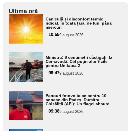
Ultima oră
Adaugă
Caniculă și disconfort termic
aici textul
ridicat, în toată țara, de luni până
miercuri
pentru
10:55
9 august 2026
subtitlu
Adaugă
Ministru: 8 centimetri câștigați, la
aici textul
Cernavodă. Cel puțin alte 9 zile
pentru Unitatea 2
pentru
09:47
9 august 2026
subtitlu
Adaugă
Panouri fotovoltaice pentru 10
aici textul
conace din Padeș. Dumitru
Chisăliță (AEI): Un flagel absurd
pentru
09:38
9 august 2026
subtitlu