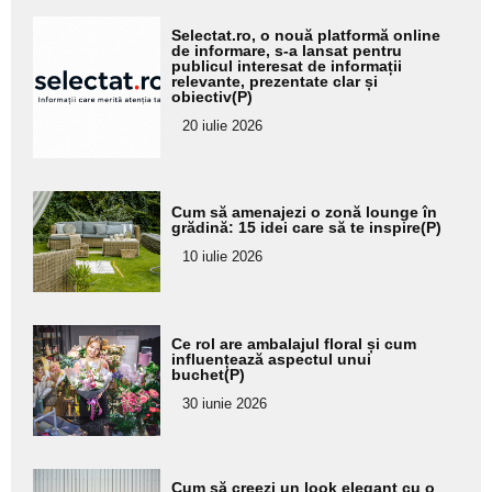
Adaugă
Selectat.ro, o nouă platformă online
aici textul
de informare, s-a lansat pentru
publicul interesat de informații
pentru
relevante, prezentate clar și
obiectiv(P)
subtitlu
20 iulie 2026
Adaugă
Cum să amenajezi o zonă lounge în
aici textul
grădină: 15 idei care să te inspire(P)
pentru
10 iulie 2026
subtitlu
Adaugă
Ce rol are ambalajul floral și cum
aici textul
influențează aspectul unui
buchet(P)
pentru
30 iunie 2026
subtitlu
Adaugă
Cum să creezi un look elegant cu o