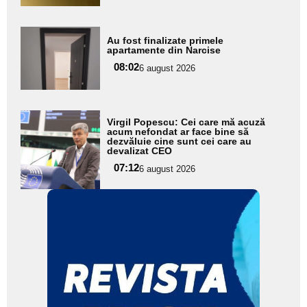
Adaugă
Au fost finalizate primele
aici textul
apartamente din Narcise
pentru
08:02
6 august 2026
subtitlu
Adaugă
Virgil Popescu: Cei care mă acuză
aici textul
acum nefondat ar face bine să
dezvăluie cine sunt cei care au
pentru
devalizat CEO
subtitlu
07:12
6 august 2026