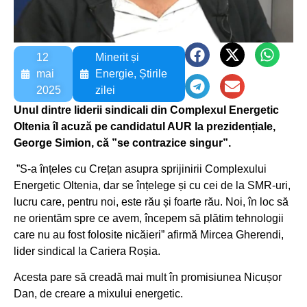
12
Minerit și
mai
Energie
,
Știrile
2025
zilei
Unul dintre liderii sindicali din Complexul Energetic
Oltenia îl acuză pe candidatul AUR la prezidențiale,
George Simion, că ”se contrazice singur”.
”S-a înțeles cu Crețan asupra sprijinirii Complexului
Energetic Oltenia, dar se înțelege și cu cei de la SMR-uri,
lucru care, pentru noi, este rău și foarte rău. Noi, în loc să
ne orientăm spre ce avem, începem să plătim tehnologii
care nu au fost folosite nicăieri” afirmă Mircea Gherendi,
lider sindical la Cariera Roșia.
Acesta pare să creadă mai mult în promisiunea Nicușor
Dan, de creare a mixului energetic.