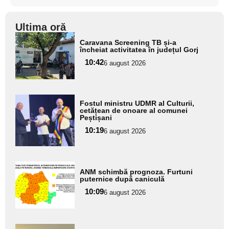
Ultima oră
Adaugă
Caravana Screening TB și-a
aici textul
încheiat activitatea în județul Gorj
pentru
10:42
6 august 2026
subtitlu
Adaugă
Fostul ministru UDMR al Culturii,
aici textul
cetățean de onoare al comunei
Peștișani
pentru
10:19
6 august 2026
subtitlu
Adaugă
ANM schimbă prognoza. Furtuni
aici textul
puternice după caniculă
pentru
10:09
6 august 2026
subtitlu