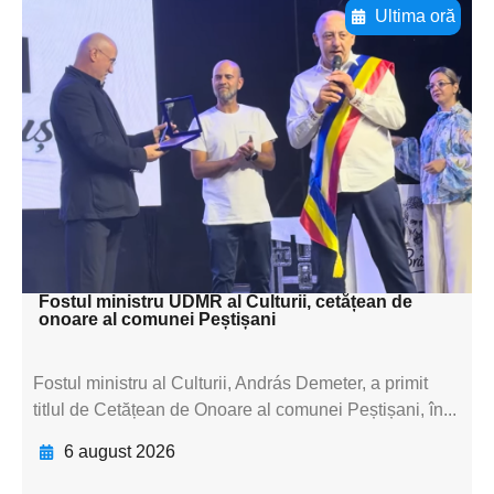
Ultima oră
Adaugă aici textul pentru
subtitluAdaugă aici
textul pentru
subtitluAdaugă aici
textul pentru
subtitluAdaugă aici
textul pentru subti
Fostul ministru UDMR al Culturii, cetățean de
onoare al comunei Peștișani
Fostul ministru al Culturii, András Demeter, a primit
titlul de Cetățean de Onoare al comunei Peștișani, în...
6 august 2026