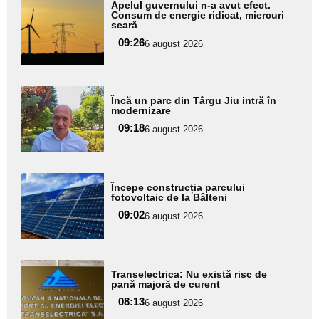
Adaugă
Apelul guvernului n-a avut efect.
aici textul
Consum de energie ridicat, miercuri
seară
pentru
09:26
6 august 2026
subtitlu
Adaugă
Încă un parc din Târgu Jiu intră în
aici textul
modernizare
pentru
09:18
6 august 2026
subtitlu
Adaugă
Începe construcția parcului
aici textul
fotovoltaic de la Bâlteni
pentru
09:02
6 august 2026
subtitlu
Adaugă
Transelectrica: Nu există risc de
aici textul
pană majoră de curent
pentru
08:13
6 august 2026
subtitlu