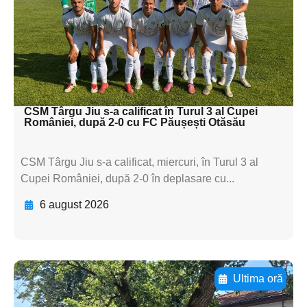
textul pentru
subtitluAdaugă aici
textul pentru
subtitluAdaugă aici
textul pentru subti
CSM Târgu Jiu s-a calificat în Turul 3 al Cupei
României, după 2-0 cu FC Păușești Otăsău
CSM Târgu Jiu s-a calificat, miercuri, în Turul 3 al
Cupei României, după 2-0 în deplasare cu...
6 august 2026
Ultima oră
Adaugă aici textul pentru