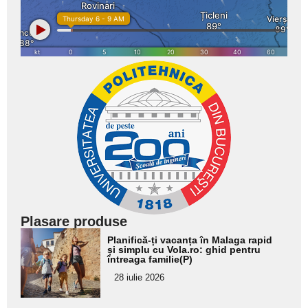
Plasare produse
Adaugă
Planifică-ți vacanța în Malaga rapid
aici textul
și simplu cu Vola.ro: ghid pentru
întreaga familie(P)
pentru
28 iulie 2026
subtitlu