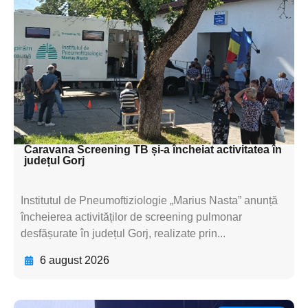
subtitluAdaugă aici
textul pentru
subtitluAdaugă aici
textul pentru
subtitluAdaugă aici
textul pentru subti
Caravana Screening TB și-a încheiat activitatea în
județul Gorj
Institutul de Pneumoftiziologie „Marius Nasta” anunță
încheierea activităților de screening pulmonar
desfășurate în județul Gorj, realizate prin...
6 august 2026