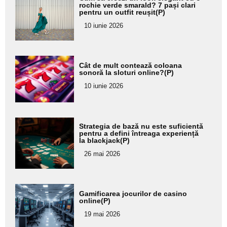
aici textul
rochie verde smarald? 7 pași clari
pentru un outfit reușit(P)
pentru
10 iunie 2026
subtitlu
Adaugă
Cât de mult contează coloana
aici textul
sonoră la sloturi online?(P)
pentru
10 iunie 2026
subtitlu
Adaugă
Strategia de bază nu este suficientă
aici textul
pentru a defini întreaga experiență
la blackjack(P)
pentru
26 mai 2026
subtitlu
Adaugă
Gamificarea jocurilor de casino
aici textul
online(P)
pentru
19 mai 2026
subtitlu