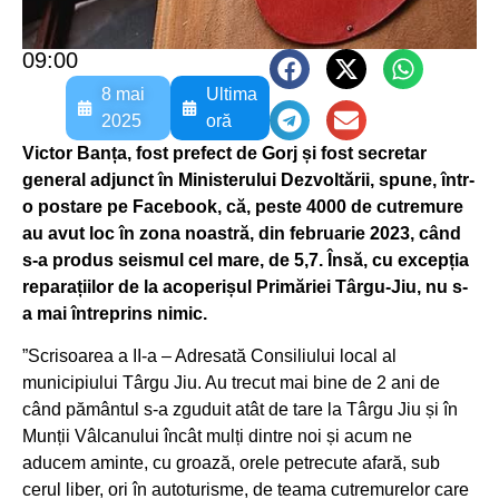
09:00
8 mai
Ultima
2025
oră
Victor Banța, fost prefect de Gorj și fost secretar
general adjunct în Ministerului Dezvoltării, spune, într-
o postare pe Facebook, că, peste 4000 de cutremure
au avut loc în zona noastră, din februarie 2023, când
s-a produs seismul cel mare, de 5,7. Însă, cu excepția
reparațiilor de la acoperișul Primăriei Târgu-Jiu, nu s-
a mai întreprins nimic.
”Scrisoarea a II-a – Adresată Consiliului local al
municipiului Târgu Jiu. Au trecut mai bine de 2 ani de
când pământul s-a zguduit atât de tare la Târgu Jiu și în
Munții Vâlcanului încât mulți dintre noi și acum ne
aducem aminte, cu groază, orele petrecute afară, sub
cerul liber, ori în autoturisme, de teama cutremurelor care