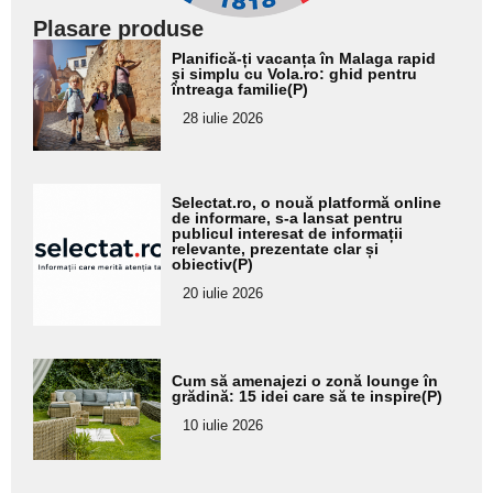
Plasare produse
Adaugă
Planifică-ți vacanța în Malaga rapid
aici textul
și simplu cu Vola.ro: ghid pentru
întreaga familie(P)
pentru
28 iulie 2026
subtitlu
Adaugă
Selectat.ro, o nouă platformă online
aici textul
de informare, s-a lansat pentru
publicul interesat de informații
pentru
relevante, prezentate clar și
obiectiv(P)
subtitlu
20 iulie 2026
Adaugă
Cum să amenajezi o zonă lounge în
aici textul
grădină: 15 idei care să te inspire(P)
pentru
10 iulie 2026
subtitlu