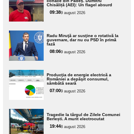
aici textul
conace din Padeș. Dumitru
Chisăliță (AEI): Un flagel absurd
pentru
09:38
9 august 2026
subtitlu
Adaugă
Radu Miruţă ar susţine o rotativă la
aici textul
guvernare, dar nu cu PSD în primă
fază
pentru
08:06
9 august 2026
subtitlu
Adaugă
Producţia de energie electrică a
aici textul
României a depăşit consumul,
sâmbătă seară
pentru
07:00
9 august 2026
subtitlu
Adaugă
Tragedie la târgul de Zilele Comunei
aici textul
Berlești. A murit electrocutat
pentru
19:44
8 august 2026
subtitlu