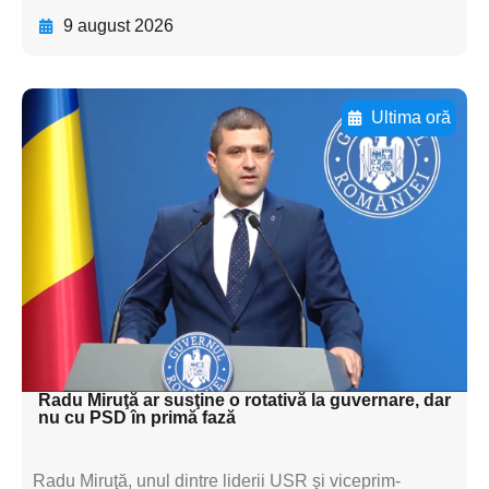
9 august 2026
Ultima oră
Adaugă aici textul pentru
subtitluAdaugă aici
textul pentru
subtitluAdaugă aici
textul pentru
subtitluAdaugă aici
textul pentru subti
Radu Miruţă ar susţine o rotativă la guvernare, dar
nu cu PSD în primă fază
Radu Miruţă, unul dintre liderii USR şi viceprim-