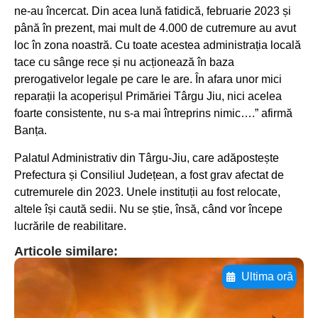
ne-au încercat. Din acea lună fatidică, februarie 2023 și
până în prezent, mai mult de 4.000 de cutremure au avut
loc în zona noastră. Cu toate acestea administrația locală
tace cu sânge rece și nu acționează în baza
prerogativelor legale pe care le are. În afara unor mici
reparații la acoperișul Primăriei Târgu Jiu, nici acelea
foarte consistente, nu s-a mai întreprins nimic….” afirmă
Banța.
Palatul Administrativ din Târgu-Jiu, care adăpostește
Prefectura și Consiliul Județean, a fost grav afectat de
cutremurele din 2023. Unele instituții au fost relocate,
altele își caută sedii. Nu se știe, însă, când vor începe
lucrările de reabilitare.
Articole similare:
Ultima oră
Adaugă aici textul pentru