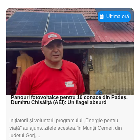
Ultima oră
Adaugă aici textul pentru
subtitluAdaugă aici
textul pentru
subtitluAdaugă aici
textul pentru
subtitluAdaugă aici
textul pentru subti
Panouri fotovoltaice pentru 10 conace din Padeș.
Dumitru Chisăliță (AEI): Un flagel absurd
Inițiatorii și voluntarii programului „Energie pentru
viață” au ajuns, zilele acestea, în Munții Cernei, din
județul Gorj,...