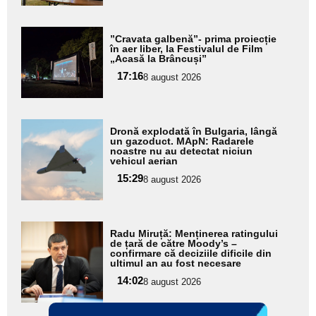
Adaugă
”Cravata galbenă”- prima proiecție
aici textul
în aer liber, la Festivalul de Film
„Acasă la Brâncuși”
pentru
17:16
8 august 2026
subtitlu
Adaugă
Dronă explodată în Bulgaria, lângă
aici textul
un gazoduct. MApN: Radarele
noastre nu au detectat niciun
pentru
vehicul aerian
subtitlu
15:29
8 august 2026
Adaugă
Radu Miruță: Menținerea ratingului
aici textul
de țară de către Moody’s –
confirmare că deciziile dificile din
pentru
ultimul an au fost necesare
subtitlu
14:02
8 august 2026