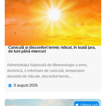
subtitluAdaugă aici
textul pentru
subtitluAdaugă aici
textul pentru
subtitluAdaugă aici
textul pentru subti
Caniculă și disconfort termic ridicat, în toată țara,
de luni până miercuri
Administrația Națională de Meteorologie a emis,
duminică, o informare de caniculă, temperaturi
deosebit de ridicate, disconfort termic...
9 august 2026
Ultima oră