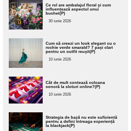
Adaugă
Ce rol are ambalajul floral și cum
aici textul
influențează aspectul unui
buchet(P)
pentru
30 iunie 2026
subtitlu
Adaugă
Cum să creezi un look elegant cu o
aici textul
rochie verde smarald? 7 pași clari
pentru un outfit reușit(P)
pentru
10 iunie 2026
subtitlu
Adaugă
Cât de mult contează coloana
aici textul
sonoră la sloturi online?(P)
pentru
10 iunie 2026
subtitlu
Adaugă
Strategia de bază nu este suficientă
aici textul
pentru a defini întreaga experiență
la blackjack(P)
pentru