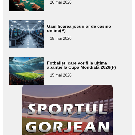
26 mai 2026
subtitlu
Adaugă
Gamificarea jocurilor de casino
aici textul
online(P)
pentru
19 mai 2026
subtitlu
Adaugă
Fotbaliști care vor fi la ultima
aici textul
apariție la Cupa Mondială 2026(P)
pentru
15 mai 2026
subtitlu