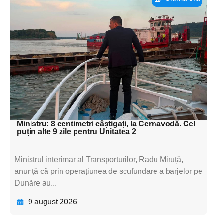
Adaugă aici textul pentru
subtitluAdaugă aici
textul pentru
subtitluAdaugă aici
textul pentru
subtitluAdaugă aici
textul pentru subti
Ministru: 8 centimetri câștigați, la Cernavodă. Cel
puțin alte 9 zile pentru Unitatea 2
Ministrul interimar al Transporturilor, Radu Miruță,
anunță că prin operațiunea de scufundare a barjelor pe
Dunăre au...
9 august 2026