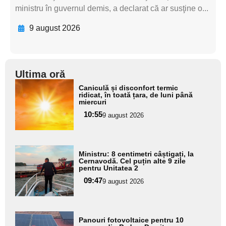
ministru în guvernul demis, a declarat că ar susţine o...
9 august 2026
Ultima oră
Adaugă
Caniculă și disconfort termic
aici textul
ridicat, în toată țara, de luni până
miercuri
pentru
10:55
9 august 2026
subtitlu
Adaugă
Ministru: 8 centimetri câștigați, la
aici textul
Cernavodă. Cel puțin alte 9 zile
pentru Unitatea 2
pentru
09:47
9 august 2026
subtitlu
Adaugă
Panouri fotovoltaice pentru 10