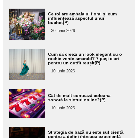
Adaugă
Ce rol are ambalajul floral și cum
aici textul
influențează aspectul unui
buchet(P)
pentru
30 iunie 2026
subtitlu
Adaugă
Cum să creezi un look elegant cu o
aici textul
rochie verde smarald? 7 pași clari
pentru un outfit reușit(P)
pentru
10 iunie 2026
subtitlu
Adaugă
Cât de mult contează coloana
aici textul
sonoră la sloturi online?(P)
pentru
10 iunie 2026
subtitlu
Adaugă
Strategia de bază nu este suficientă
aici textul
pentru a defini întreaga experiență