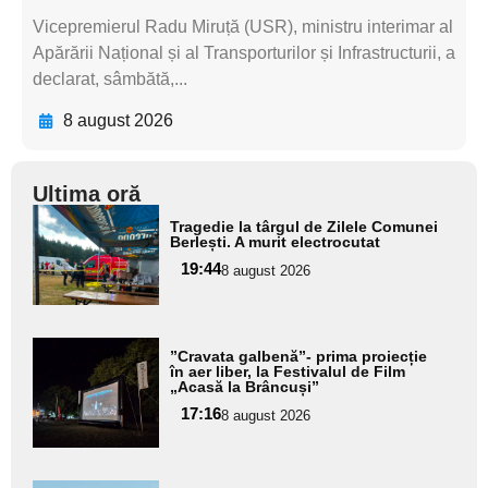
Vicepremierul Radu Miruță (USR), ministru interimar al
Apărării Național și al Transporturilor și Infrastructurii, a
declarat, sâmbătă,...
8 august 2026
Ultima oră
Adaugă
Tragedie la târgul de Zilele Comunei
aici textul
Berlești. A murit electrocutat
pentru
19:44
8 august 2026
subtitlu
Adaugă
”Cravata galbenă”- prima proiecție
aici textul
în aer liber, la Festivalul de Film
„Acasă la Brâncuși”
pentru
17:16
8 august 2026
subtitlu