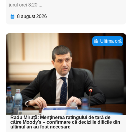
jurul orei 8:20,...
8 august 2026
Ultima oră
Adaugă aici textul pentru
subtitluAdaugă aici
textul pentru
subtitluAdaugă aici
textul pentru
subtitluAdaugă aici
textul pentru subti
Radu Miruță: Menținerea ratingului de țară de
către Moody’s – confirmare că deciziile dificile din
ultimul an au fost necesare