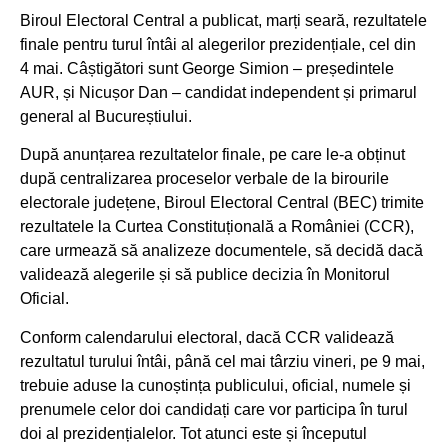
Biroul Electoral Central a publicat, marți seară, rezultatele
finale pentru turul întâi al alegerilor prezidențiale, cel din
4 mai. Câștigători sunt George Simion – președintele
AUR, și Nicușor Dan – candidat independent și primarul
general al Bucureștiului.
După anunțarea rezultatelor finale, pe care le-a obținut
după centralizarea proceselor verbale de la birourile
electorale județene, Biroul Electoral Central (BEC) trimite
rezultatele la Curtea Constituțională a României (CCR),
care urmează să analizeze documentele, să decidă dacă
validează alegerile și să publice decizia în Monitorul
Oficial.
Conform calendarului electoral, dacă CCR validează
rezultatul turului întâi, până cel mai târziu vineri, pe 9 mai,
trebuie aduse la cunoștința publicului, oficial, numele și
prenumele celor doi candidați care vor participa în turul
doi al prezidențialelor. Tot atunci este și începutul