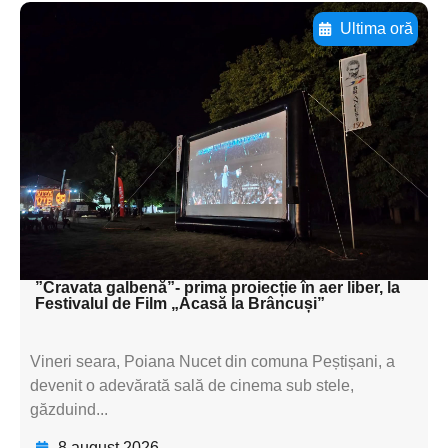
Ultima oră
Adaugă aici textul pentru
subtitluAdaugă aici
textul pentru
subtitluAdaugă aici
textul pentru
subtitluAdaugă aici
textul pentru subti
”Cravata galbenă”- prima proiecție în aer liber, la
Festivalul de Film „Acasă la Brâncuși”
Vineri seara, Poiana Nucet din comuna Peștișani, a
devenit o adevărată sală de cinema sub stele,
găzduind...
8 august 2026