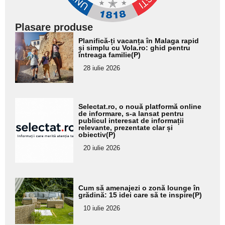
Plasare produse
Adaugă
Planifică-ți vacanța în Malaga rapid
aici textul
și simplu cu Vola.ro: ghid pentru
întreaga familie(P)
pentru
28 iulie 2026
subtitlu
Adaugă
Selectat.ro, o nouă platformă online
aici textul
de informare, s-a lansat pentru
publicul interesat de informații
pentru
relevante, prezentate clar și
obiectiv(P)
subtitlu
20 iulie 2026
Adaugă
Cum să amenajezi o zonă lounge în
aici textul
grădină: 15 idei care să te inspire(P)
pentru
10 iulie 2026
subtitlu