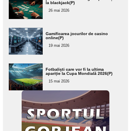
la blackjack(P)
pentru
26 mai 2026
subtitlu
Adaugă
Gamificarea jocurilor de casino
aici textul
online(P)
pentru
19 mai 2026
subtitlu
Adaugă
Fotbaliști care vor fi la ultima
aici textul
apariție la Cupa Mondială 2026(P)
pentru
15 mai 2026
subtitlu