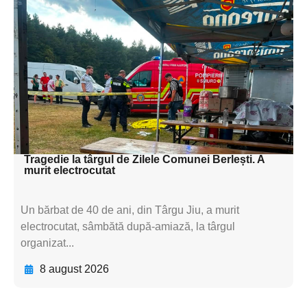
Adaugă aici textul pentru
subtitluAdaugă aici
textul pentru
subtitluAdaugă aici
textul pentru
subtitluAdaugă aici
textul pentru subti
Tragedie la târgul de Zilele Comunei Berlești. A
murit electrocutat
Un bărbat de 40 de ani, din Târgu Jiu, a murit
electrocutat, sâmbătă după-amiază, la târgul
organizat...
8 august 2026