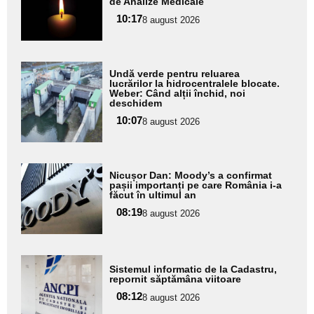
de Analize Medicale
pentru
10:17
8 august 2026
subtitlu
Adaugă
Undă verde pentru reluarea
aici textul
lucrărilor la hidrocentralele blocate.
Weber: Când alții închid, noi
pentru
deschidem
subtitlu
10:07
8 august 2026
Adaugă
Nicușor Dan: Moody’s a confirmat
aici textul
pașii importanți pe care România i-a
făcut în ultimul an
pentru
08:19
8 august 2026
subtitlu
Adaugă
Sistemul informatic de la Cadastru,
aici textul
repornit săptămâna viitoare
pentru
08:12
8 august 2026
subtitlu