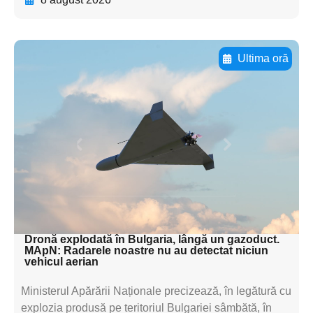
Ultima oră
Adaugă aici textul pentru
subtitluAdaugă aici
textul pentru
subtitluAdaugă aici
textul pentru
subtitluAdaugă aici
textul pentru subti
Dronă explodată în Bulgaria, lângă un gazoduct.
MApN: Radarele noastre nu au detectat niciun
vehicul aerian
Ministerul Apărării Naționale precizează, în legătură cu
explozia produsă pe teritoriul Bulgariei sâmbătă, în