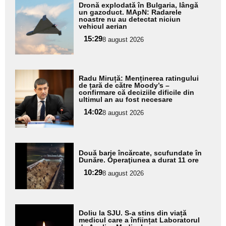
Adaugă
Dronă explodată în Bulgaria, lângă
aici textul
un gazoduct. MApN: Radarele
noastre nu au detectat niciun
pentru
vehicul aerian
subtitlu
15:29
8 august 2026
Adaugă
Radu Miruță: Menținerea ratingului
aici textul
de țară de către Moody’s –
confirmare că deciziile dificile din
pentru
ultimul an au fost necesare
subtitlu
14:02
8 august 2026
Adaugă
Două barje încărcate, scufundate în
aici textul
Dunăre. Operaţiunea a durat 11 ore
pentru
10:29
8 august 2026
subtitlu
Adaugă
Doliu la SJU. S-a stins din viață
aici textul
medicul care a înființat Laboratorul