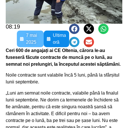
08:19
7 mai
Ultima
2025
oră
Ceri 600 de angajați ai CE Oltenia, cărora le-au
fuseseră făcute contracte de muncă pe o lună, au
semnat noi prelungiri, la începutul acestei săptămâni.
Noile contracte sunt valabile încă 5 luni, până la sfârșitul
lunii septembrie.
„Luni am semnat noile contracte, valabile până la finalul
lunii septembrie. Ne dorim ca termenele de închidere să
fie amânate, pentru că este singura noastră șansă să
rămânem în activitate. E dificil pentru noi – ba avem
contracte pe o lună, ba pe trei sau pe șase luni. Nu este
normal, dar aceasta este realitatea în care lucrăm”, a