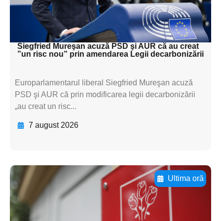
subtitluAdaugă aici
textul pentru subti
Siegfried Mureşan acuză PSD şi AUR că au creat
”un risc nou” prin amendarea Legii decarbonizării
Europarlamentarul liberal Siegfried Mureşan acuză
PSD şi AUR că prin modificarea legii decarbonizării
„au creat un risc...
7 august 2026
Ultima oră
Adaugă aici textul pentru
subtitluAdaugă aici