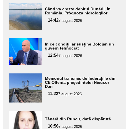
Adaugă
Când va crește debitul Dunării, în
aici textul
România. Prognoza hidrologilor
pentru
14:42
7 august 2026
subtitlu
Adaugă
În ce condiții ar susține Bolojan un
aici textul
guvern tehnocrat
pentru
12:54
7 august 2026
subtitlu
Adaugă
Memoriul transmis de federațiile din
aici textul
CE Oltenia președintelui Nicușor
Dan
pentru
11:22
7 august 2026
subtitlu
Adaugă
Tânără din Runcu, dată dispărută
aici textul
10:56
pentru
7 august 2026