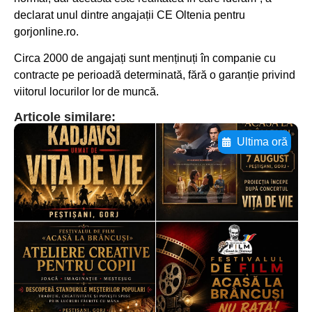
declarat unul dintre angajații CE Oltenia pentru
gorjonline.ro.
Circa 2000 de angajați sunt menținuți în companie cu
contracte pe perioadă determinată, fără o garanție privind
viitorul locurilor lor de muncă.
Articole similare:
Ultima oră
Adaugă aici textul pentru
subtitluAdaugă aici
textul pentru
subtitluAdaugă aici
textul pentru
subtitluAdaugă aici
textul pentru subti