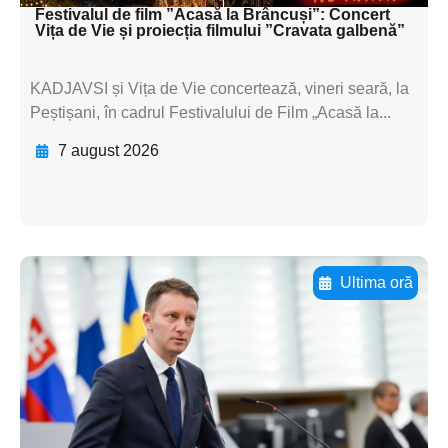
Festivalul de film ”Acasă la Brâncuși”: Concert
Vița de Vie și proiecția filmului ”Cravata galbenă”
KADJAVSI și Vița de Vie concertează, vineri seară, la
Peștișani, în cadrul Festivalului de Film „Acasă la...
7 august 2026
Ultima oră
Adaugă aici textul pentru
subtitluAdaugă aici
textul pentru
subtitluAdaugă aici
textul pentru