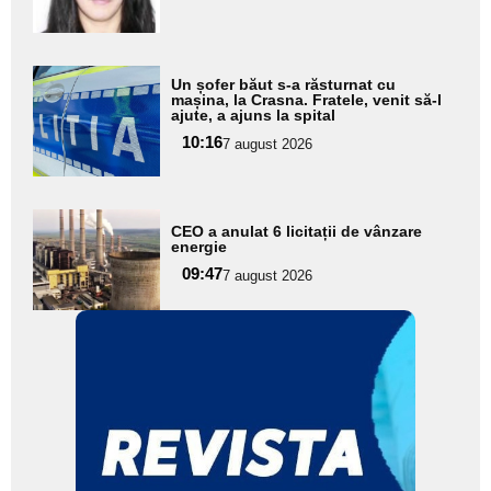
subtitlu
Adaugă
Un șofer băut s-a răsturnat cu
aici textul
mașina, la Crasna. Fratele, venit să-l
ajute, a ajuns la spital
pentru
10:16
7 august 2026
subtitlu
Adaugă
CEO a anulat 6 licitații de vânzare
aici textul
energie
pentru
09:47
7 august 2026
subtitlu