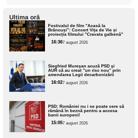
Ultima oră
Adaugă
Festivalul de film ”Acasă la
aici textul
Brâncuși”: Concert Vița de Vie și
proiecția filmului ”Cravata galbenă”
pentru
16:36
7 august 2026
subtitlu
Adaugă
Siegfried Mureşan acuză PSD şi
aici textul
AUR că au creat ”un risc nou” prin
amendarea Legii decarbonizării
pentru
16:02
7 august 2026
subtitlu
Adaugă
PSD: României nu i se poate cere să
aici textul
rămână în beznă pentru a accesa
banii europeni!
pentru
15:05
7 august 2026
subtitlu