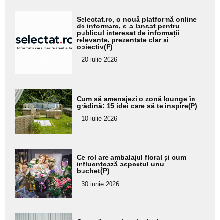
Adaugă
Selectat.ro, o nouă platformă online
aici textul
de informare, s-a lansat pentru
publicul interesat de informații
pentru
relevante, prezentate clar și
obiectiv(P)
subtitlu
20 iulie 2026
Adaugă
Cum să amenajezi o zonă lounge în
aici textul
grădină: 15 idei care să te inspire(P)
pentru
10 iulie 2026
subtitlu
Adaugă
Ce rol are ambalajul floral și cum
aici textul
influențează aspectul unui
buchet(P)
pentru
30 iunie 2026
subtitlu
Adaugă