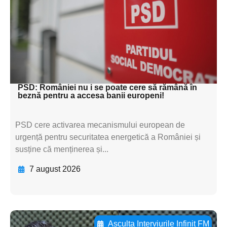
textul pentru
subtitluAdaugă aici
textul pentru
subtitluAdaugă aici
textul pentru subti
PSD: României nu i se poate cere să rămână în
beznă pentru a accesa banii europeni!
PSD cere activarea mecanismului european de
urgență pentru securitatea energetică a României și
susține că menținerea și...
7 august 2026
Asculta Interviurile Infinit FM