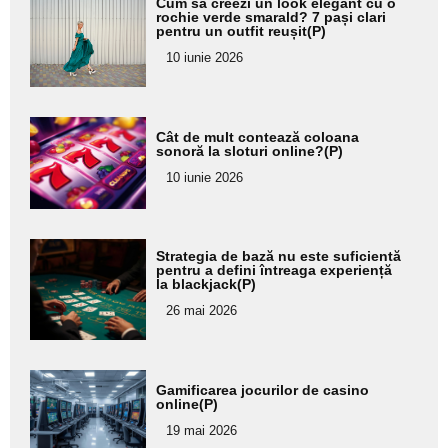
Cum să creezi un look elegant cu o
aici textul
rochie verde smarald? 7 pași clari
pentru un outfit reușit(P)
pentru
10 iunie 2026
subtitlu
Adaugă
Cât de mult contează coloana
aici textul
sonoră la sloturi online?(P)
pentru
10 iunie 2026
subtitlu
Adaugă
Strategia de bază nu este suficientă
aici textul
pentru a defini întreaga experiență
la blackjack(P)
pentru
26 mai 2026
subtitlu
Adaugă
Gamificarea jocurilor de casino
aici textul
online(P)
pentru
19 mai 2026