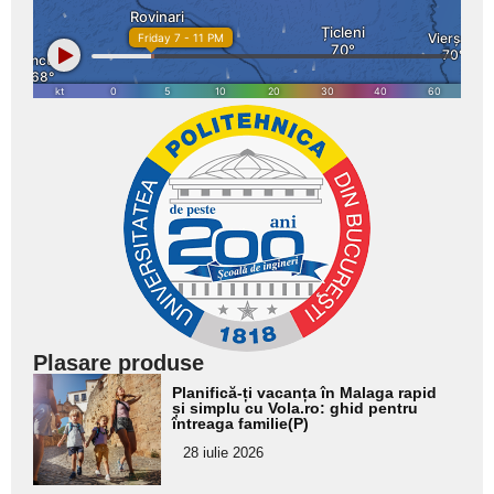
Plasare produse
Adaugă
Planifică-ți vacanța în Malaga rapid
aici textul
și simplu cu Vola.ro: ghid pentru
întreaga familie(P)
pentru
28 iulie 2026
subtitlu