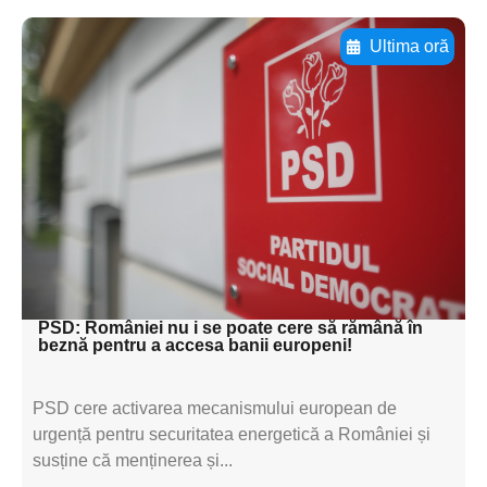
Ultima oră
Adaugă aici textul pentru
subtitluAdaugă aici
textul pentru
subtitluAdaugă aici
textul pentru
subtitluAdaugă aici
textul pentru subti
PSD: României nu i se poate cere să rămână în
beznă pentru a accesa banii europeni!
PSD cere activarea mecanismului european de
urgență pentru securitatea energetică a României și
susține că menținerea și...