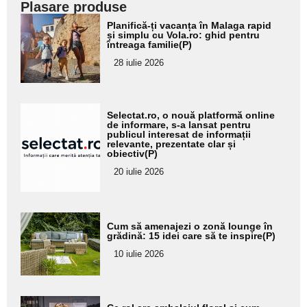
Plasare produse
Adaugă
Planifică-ți vacanța în Malaga rapid
aici textul
și simplu cu Vola.ro: ghid pentru
întreaga familie(P)
pentru
28 iulie 2026
subtitlu
Adaugă
Selectat.ro, o nouă platformă online
aici textul
de informare, s-a lansat pentru
publicul interesat de informații
pentru
relevante, prezentate clar și
obiectiv(P)
subtitlu
20 iulie 2026
Adaugă
Cum să amenajezi o zonă lounge în
aici textul
grădină: 15 idei care să te inspire(P)
pentru
10 iulie 2026
subtitlu
Adaugă