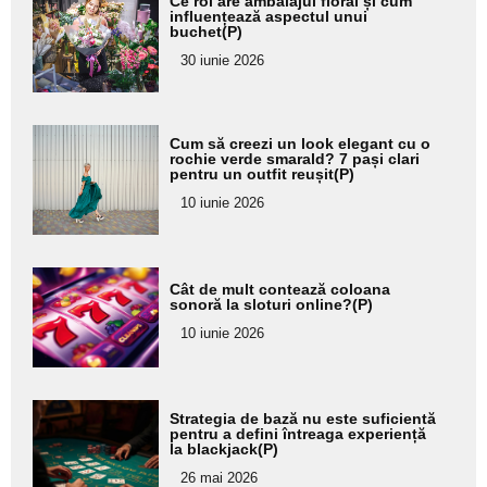
Ce rol are ambalajul floral și cum
aici textul
influențează aspectul unui
buchet(P)
pentru
30 iunie 2026
subtitlu
Adaugă
Cum să creezi un look elegant cu o
aici textul
rochie verde smarald? 7 pași clari
pentru un outfit reușit(P)
pentru
10 iunie 2026
subtitlu
Adaugă
Cât de mult contează coloana
aici textul
sonoră la sloturi online?(P)
pentru
10 iunie 2026
subtitlu
Adaugă
Strategia de bază nu este suficientă
aici textul
pentru a defini întreaga experiență
la blackjack(P)
pentru
26 mai 2026