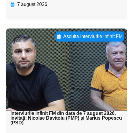
7 august 2026
Asculta Interviurile Infinit FM
Adaugă aici textul pentru
subtitluAdaugă aici
textul pentru
subtitluAdaugă aici
textul pentru
subtitluAdaugă aici
textul pentru subti
Interviurile Infinit FM din data de 7 august 2026.
Invitați: Nicolae Davițoiu (PMP) și Marius Popescu
(PSD)