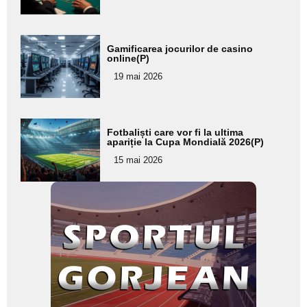
subtitlu
Adaugă
Gamificarea jocurilor de casino
aici textul
online(P)
pentru
19 mai 2026
subtitlu
Adaugă
Fotbaliști care vor fi la ultima
aici textul
apariție la Cupa Mondială 2026(P)
pentru
15 mai 2026
subtitlu