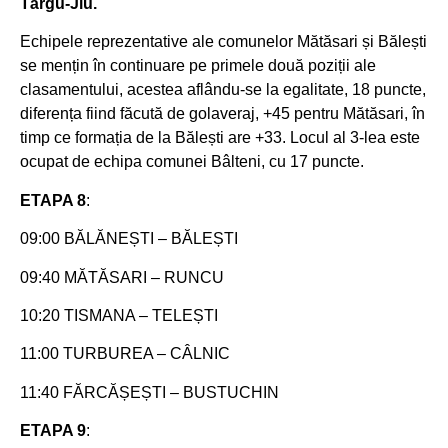
Târgu-Jiu.
Echipele reprezentative ale comunelor Mătăsari și Bălești
se mențin în continuare pe primele două poziții ale
clasamentului, acestea aflându-se la egalitate, 18 puncte,
diferența fiind făcută de golaveraj, +45 pentru Mătăsari, în
timp ce formația de la Bălești are +33. Locul al 3-lea este
ocupat de echipa comunei Bâlteni, cu 17 puncte.
ETAPA 8
:
09:00 BĂLĂNEȘTI – BĂLEȘTI
09:40 MĂTĂSARI – RUNCU
10:20 TISMANA – TELEȘTI
11:00 TURBUREA – CÂLNIC
11:40 FĂRCĂȘEȘTI – BUSTUCHIN
ETAPA 9
: