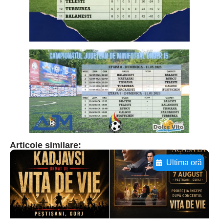
Articole similare:
Ultima oră
Adaugă aici textul pentru
subtitluAdaugă aici
textul pentru