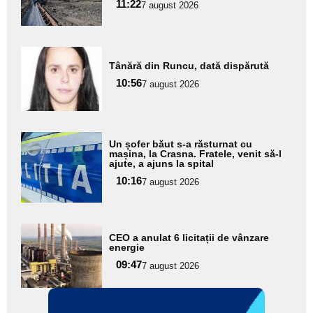
11:22
7 august 2026
subtitlu
Adaugă
Tânără din Runcu, dată dispărută
aici textul
10:56
pentru
7 august 2026
subtitlu
Adaugă
Un șofer băut s-a răsturnat cu
aici textul
mașina, la Crasna. Fratele, venit să-l
ajute, a ajuns la spital
pentru
10:16
7 august 2026
subtitlu
Adaugă
CEO a anulat 6 licitații de vânzare
aici textul
energie
pentru
09:47
7 august 2026
subtitlu