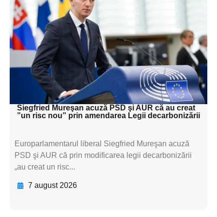
subtitluAdaugă aici
textul pentru
subtitluAdaugă aici
textul pentru
subtitluAdaugă aici
textul pentru subti
Siegfried Mureşan acuză PSD şi AUR că au creat
”un risc nou” prin amendarea Legii decarbonizării
Europarlamentarul liberal Siegfried Mureşan acuză
PSD şi AUR că prin modificarea legii decarbonizării
„au creat un risc...
7 august 2026