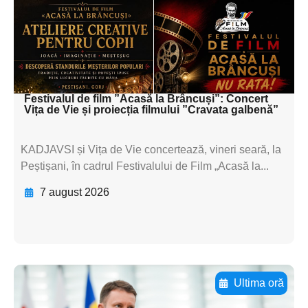
subtitluAdaugă aici
textul pentru
subtitluAdaugă aici
textul pentru subti
Festivalul de film ”Acasă la Brâncuși”: Concert
Vița de Vie și proiecția filmului ”Cravata galbenă”
KADJAVSI și Vița de Vie concertează, vineri seară, la
Peștișani, în cadrul Festivalului de Film „Acasă la...
7 august 2026
Ultima oră
Adaugă aici textul pentru