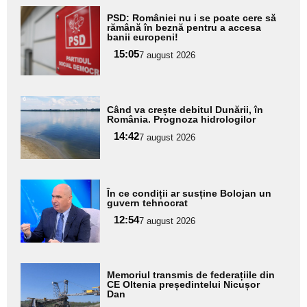
Adaugă
PSD: României nu i se poate cere să
aici textul
rămână în beznă pentru a accesa
banii europeni!
pentru
15:05
7 august 2026
subtitlu
Adaugă
Când va crește debitul Dunării, în
aici textul
România. Prognoza hidrologilor
pentru
14:42
7 august 2026
subtitlu
Adaugă
În ce condiții ar susține Bolojan un
aici textul
guvern tehnocrat
pentru
12:54
7 august 2026
subtitlu
Adaugă
Memoriul transmis de federațiile din
aici textul
CE Oltenia președintelui Nicușor
Dan
pentru