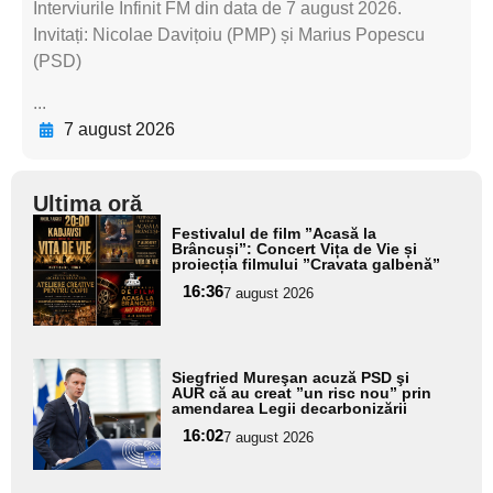
Interviurile Infinit FM din data de 7 august 2026.
Invitați: Nicolae Davițoiu (PMP) și Marius Popescu
(PSD)
...
7 august 2026
Ultima oră
Adaugă
Festivalul de film ”Acasă la
aici textul
Brâncuși”: Concert Vița de Vie și
proiecția filmului ”Cravata galbenă”
pentru
16:36
7 august 2026
subtitlu
Adaugă
Siegfried Mureşan acuză PSD şi
aici textul
AUR că au creat ”un risc nou” prin
amendarea Legii decarbonizării
pentru
16:02
7 august 2026
subtitlu