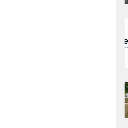
a
s
a
s