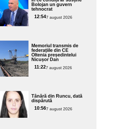
ici textul
Bolojan un guvern
tehnocrat
pentru
ubtitlu
12:54
7 august 2026
Adaugă
Memoriul transmis de
ici textul
federațiile din CE
Oltenia președintelui
pentru
Nicușor Dan
ubtitlu
11:22
7 august 2026
Adaugă
Tânără din Runcu, dată
ici textul
dispărută
pentru
10:56
7 august 2026
ubtitlu