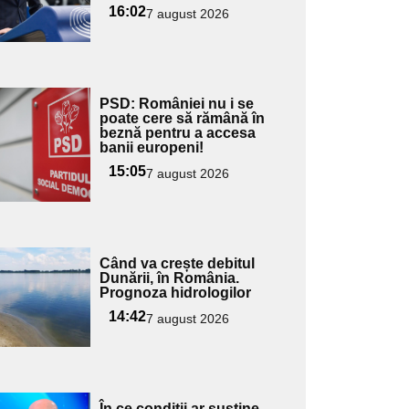
16:02
7 august 2026
Adaugă
PSD: României nu i se
ici textul
poate cere să rămână în
beznă pentru a accesa
pentru
banii europeni!
ubtitlu
15:05
7 august 2026
Adaugă
Când va crește debitul
ici textul
Dunării, în România.
Prognoza hidrologilor
pentru
ubtitlu
14:42
7 august 2026
Adaugă
În ce condiții ar susține