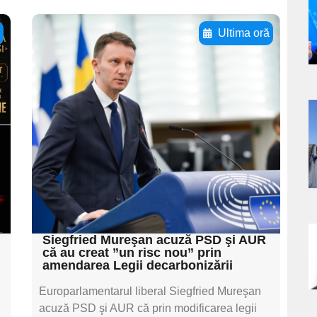
a
ă
Ultima oră
s
Adaugă aici textul
pentru
subtitluAdaugă aici
textul pentru
a
subtitluAdaugă aici
s
textul pentru
subtitluAdaugă aici
textul pentru subti
Siegfried Mureşan acuză PSD şi AUR
a
că au creat ”un risc nou” prin
amendarea Legii decarbonizării
s
Europarlamentarul liberal Siegfried Mureşan
acuză PSD şi AUR că prin modificarea legii