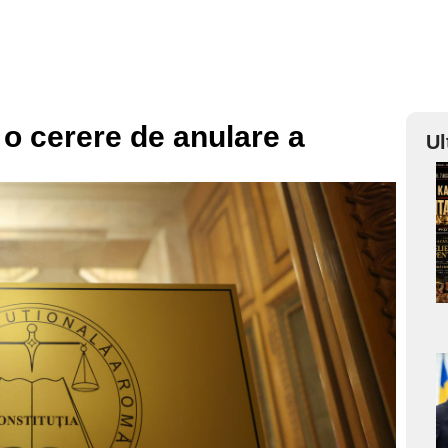
 o cerere de anulare a
Ul
a
s
a
s