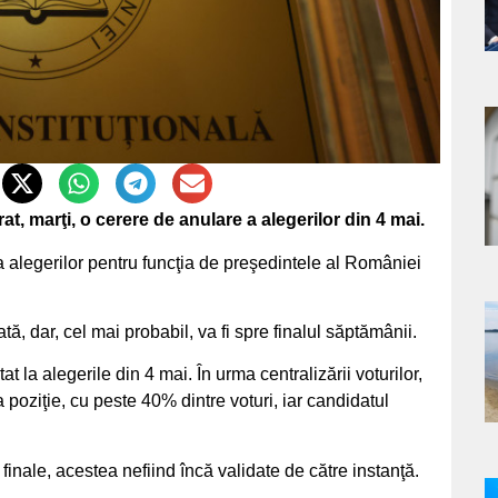
a
s
t, marţi, o cerere de anulare a alegerilor din 4 mai.
ea alegerilor pentru funcţia de preşedintele al României
, dar, cel mai probabil, va fi spre finalul săptămânii.
a
t la alegerile din 4 mai. În urma centralizării voturilor,
s
oziţie, cu peste 40% dintre voturi, iar candidatul
 finale, acestea nefiind încă validate de către instanţă.