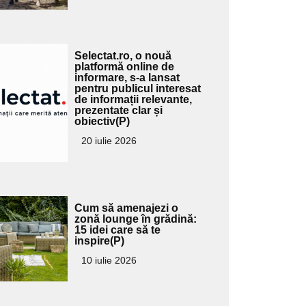
Adaugă
Selectat.ro, o nouă
ici textul
platformă online de
informare, s-a lansat
pentru
pentru publicul interesat
ubtitlu
de informații relevante,
prezentate clar și
obiectiv(P)
20 iulie 2026
Adaugă
Cum să amenajezi o
ici textul
zonă lounge în grădină:
15 idei care să te
pentru
inspire(P)
ubtitlu
10 iulie 2026