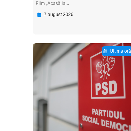
Film „Acasă la...
7 august 2026
Ultima or
Adaugă aici textul
pentru
subtitluAdaugă aici
textul pentru
subtitluAdaugă aici
textul pentru
subtitluAdaugă aici
textul pentru subti