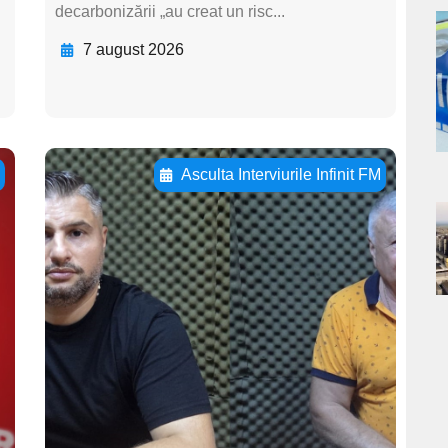
decarbonizării „au creat un risc...
a
7 august 2026
s
ă
Asculta Interviurile Infinit FM
Adaugă aici textul
pentru
a
subtitluAdaugă aici
s
textul pentru
subtitluAdaugă aici
textul pentru
subtitluAdaugă aici
textul pentru subti