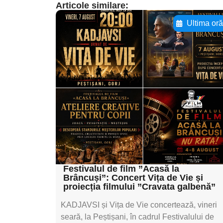
Articole similare:
Ultima or
Adaugă aici textul
pentru
subtitluAdaugă aici
textul pentru
subtitluAdaugă aici
textul pentru
subtitluAdaugă aici
textul pentru subti
Festivalul de film ”Acasă la
Brâncuși”: Concert Vița de Vie și
proiecția filmului ”Cravata galbenă”
KADJAVSI și Vița de Vie concertează, vineri
seară, la Peștișani, în cadrul Festivalului de