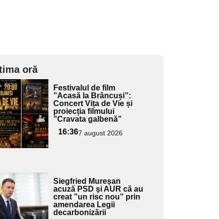
tima oră
Adaugă
Festivalul de film
ici textul
”Acasă la Brâncuși”:
Concert Vița de Vie și
pentru
proiecția filmului
ubtitlu
”Cravata galbenă”
16:36
7 august 2026
Adaugă
Siegfried Mureşan
ici textul
acuză PSD şi AUR că au
creat ”un risc nou” prin
pentru
amendarea Legii
ubtitlu
decarbonizării