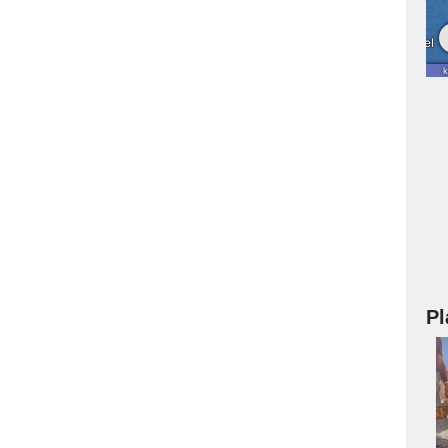
Pl
a
s