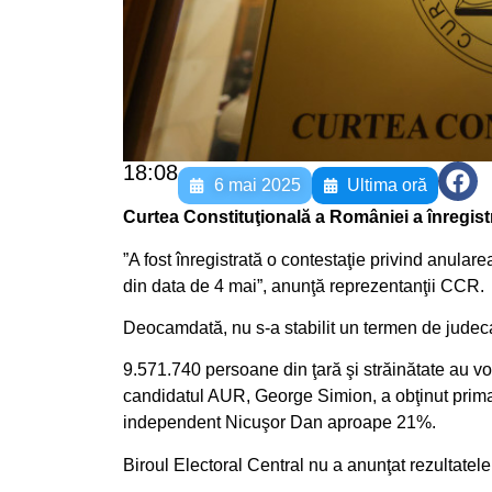
18:08
6 mai 2025
Ultima oră
Curtea Constituţională a României a înregistra
”A fost înregistrată o contestaţie privind anular
din data de 4 mai”, anunţă reprezentanţii CCR.
Deocamdată, nu s-a stabilit un termen de judecată
9.571.740 persoane din ţară şi străinătate au vota
candidatul AUR, George Simion, a obţinut prima p
independent Nicuşor Dan aproape 21%.
Biroul Electoral Central nu a anunţat rezultatele