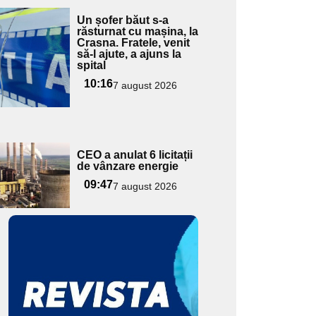
Adaugă
Un șofer băut s-a
ici textul
răsturnat cu mașina, la
Crasna. Fratele, venit
pentru
să-l ajute, a ajuns la
ubtitlu
spital
10:16
7 august 2026
Adaugă
CEO a anulat 6 licitații
ici textul
de vânzare energie
pentru
09:47
7 august 2026
ubtitlu