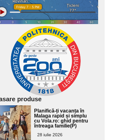
asare produse
Adaugă
Planifică-ți vacanța în
ici textul
Malaga rapid și simplu
cu Vola.ro: ghid pentru
pentru
întreaga familie(P)
ubtitlu
28 iulie 2026