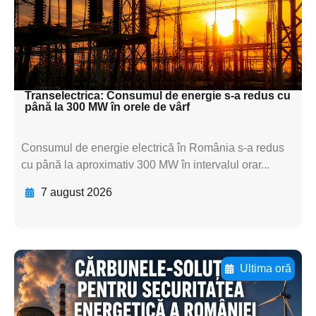
subtitluAdaugă aici
textul pentru
subtitluAdaugă aici
textul pentru subti
Transelectrica: Consumul de energie s-a redus cu
până la 300 MW în orele de vârf
Consumul de energie electrică în România s-a redus
cu până la aproximativ 300 MW în intervalul orar...
7 august 2026
Ultima oră
Adaugă aici textul pentru
subtitluAdaugă aici