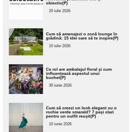
obiectiv(P)
subtitlu
20 iulie 2026
Adaugă
Cum să amenajezi o zonă lounge în
aici textul
grădină: 15 idei care să te inspire(P)
pentru
10 iulie 2026
subtitlu
Adaugă
Ce rol are ambalajul floral și cum
aici textul
influențează aspectul unui
buchet(P)
pentru
30 iunie 2026
subtitlu
Adaugă
Cum să creezi un look elegant cu o
aici textul
rochie verde smarald? 7 pași clari
pentru un outfit reușit(P)
pentru
10 iunie 2026
subtitlu