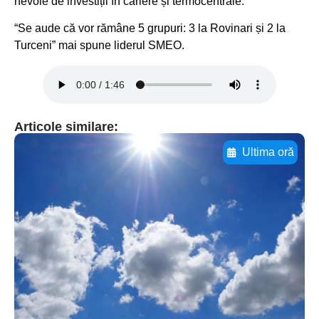
nevoie de investiții în cariere și termocentrale.
“Se aude că vor rămâne 5 grupuri: 3 la Rovinari și 2 la
Turceni” mai spune liderul SMEO.
Articole similare:
Ultima oră
Adaugă aici textul pentru
subtitluAdaugă aici
textul pentru
subtitluAdaugă aici
textul pentru
subtitluAdaugă aici
textul pentru subti