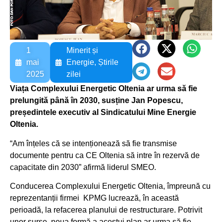
1
Minerit și
mai
Energie
,
Știrile
2025
zilei
Viața Complexului Energetic Oltenia ar urma să fie
prelungită până în 2030, susține Jan Popescu,
președintele executiv al Sindicatului Mine Energie
Oltenia.
“Am înțeles că se intenționează să fie transmise
documente pentru ca CE Oltenia să intre în rezervă de
capacitate din 2030” afirmă liderul SMEO.
Conducerea Complexului Energetic Oltenia, împreună cu
reprezentanții firmei KPMG lucrează, în această
perioadă, la refacerea planului de restructurare. Potrivit
unor surse, noua formă a acestui plan ar urma să fie