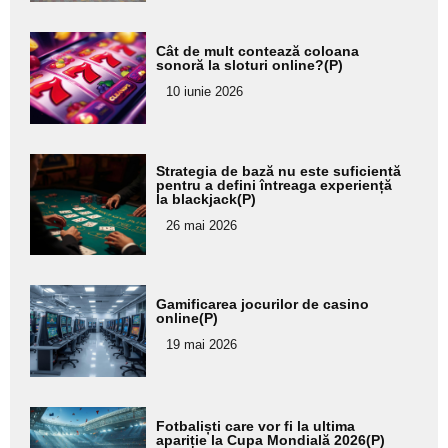
Adaugă
Cât de mult contează coloana
aici textul
sonoră la sloturi online?(P)
pentru
10 iunie 2026
subtitlu
Adaugă
Strategia de bază nu este suficientă
aici textul
pentru a defini întreaga experiență
la blackjack(P)
pentru
26 mai 2026
subtitlu
Adaugă
Gamificarea jocurilor de casino
aici textul
online(P)
pentru
19 mai 2026
subtitlu
Adaugă
Fotbaliști care vor fi la ultima
aici textul
apariție la Cupa Mondială 2026(P)