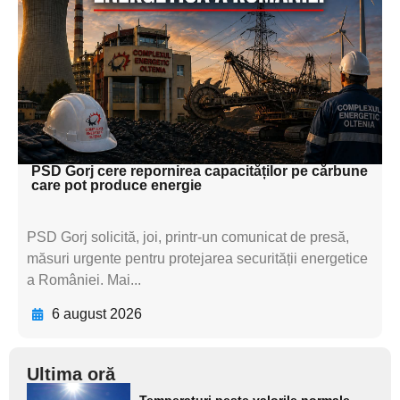
textul pentru
subtitluAdaugă aici
textul pentru
subtitluAdaugă aici
textul pentru subti
PSD Gorj cere repornirea capacităților pe cărbune
care pot produce energie
PSD Gorj solicită, joi, printr-un comunicat de presă,
măsuri urgente pentru protejarea securității energetice
a României. Mai...
6 august 2026
Ultima oră
Adaugă