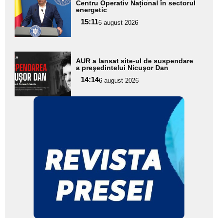
aici textul
Centru Operativ Național în sectorul
energetic
pentru
15:11
6 august 2026
subtitlu
Adaugă
AUR a lansat site-ul de suspendare
aici textul
a preşedintelui Nicuşor Dan
pentru
14:14
6 august 2026
subtitlu