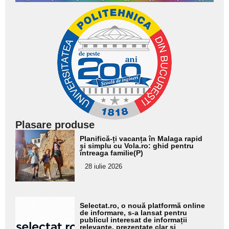
Plasare produse
Adaugă
Planifică-ți vacanța în Malaga rapid
aici textul
și simplu cu Vola.ro: ghid pentru
întreaga familie(P)
pentru
28 iulie 2026
subtitlu
Adaugă
Selectat.ro, o nouă platformă online
aici textul
de informare, s-a lansat pentru
publicul interesat de informații
pentru
relevante, prezentate clar și