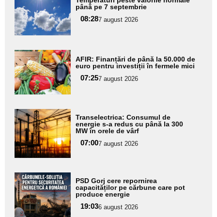
Temperaturi peste valorile normale
aici textul
până pe 7 septembrie
pentru
08:28
7 august 2026
subtitlu
Adaugă
AFIR: Finanțări de până la 50.000 de
aici textul
euro pentru investiții în fermele mici
pentru
07:25
7 august 2026
subtitlu
Adaugă
Transelectrica: Consumul de
aici textul
energie s-a redus cu până la 300
MW în orele de vârf
pentru
07:00
7 august 2026
subtitlu
Adaugă
PSD Gorj cere repornirea
aici textul
capacităților pe cărbune care pot
produce energie
pentru
19:03
6 august 2026
subtitlu