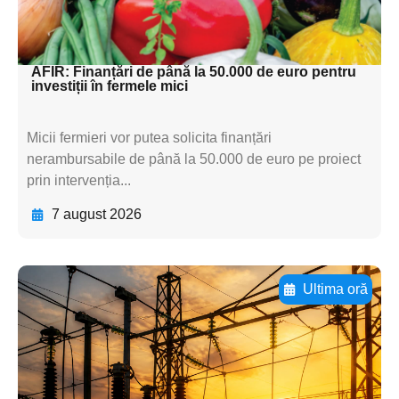
subtitluAdaugă aici
textul pentru subti
AFIR: Finanțări de până la 50.000 de euro pentru
investiții în fermele mici
Micii fermieri vor putea solicita finanțări
nerambursabile de până la 50.000 de euro pe proiect
prin intervenția...
7 august 2026
Ultima oră
Adaugă aici textul pentru
subtitluAdaugă aici
textul pentru