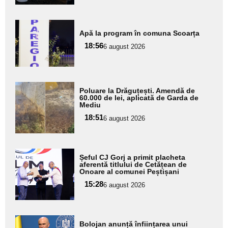
Adaugă
Apă la program în comuna Scoarța
aici textul
18:56
pentru
6 august 2026
subtitlu
Adaugă
Poluare la Drăguțești. Amendă de
aici textul
60.000 de lei, aplicată de Garda de
Mediu
pentru
18:51
6 august 2026
subtitlu
Adaugă
Șeful CJ Gorj a primit placheta
aici textul
aferentă titlului de Cetățean de
Onoare al comunei Peștișani
pentru
15:28
6 august 2026
subtitlu
Adaugă
Bolojan anunță înființarea unui