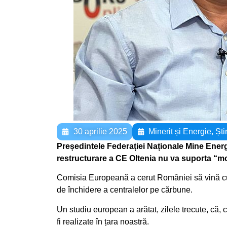
30 aprilie 2025
Minerit și Energie
,
Știr
Președintele Federației Naționale Mine Energ
restructurare a CE Oltenia nu va suporta “mo
Comisia Europeană a cerut României să vină cu
de închidere a centralelor pe cărbune.
Un studiu european a arătat, zilele trecute, că, c
fi realizate în țara noastră.