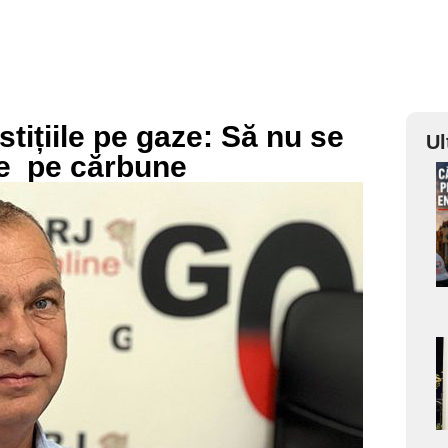
tițiile pe gaze: Să nu se
Ul
le pe cărbune
a
s
a
s