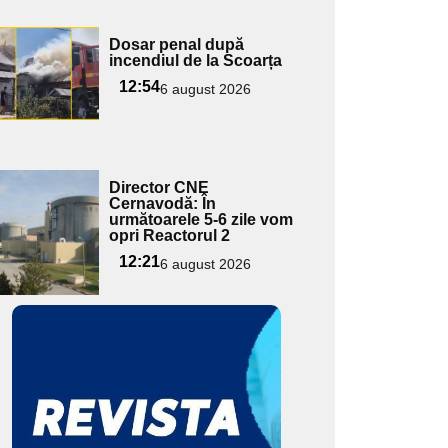
Adaugă
Dosar penal după
ici textul
incendiul de la Scoarța
pentru
12:54
6 august 2026
ubtitlu
Adaugă
Director CNE
ici textul
Cernavodă: În
următoarele 5-6 zile vom
pentru
opri Reactorul 2
ubtitlu
12:21
6 august 2026