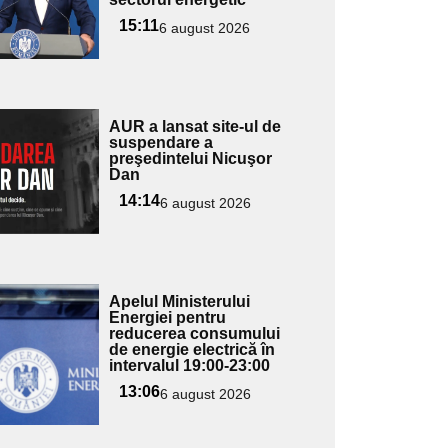
ubtitlu
15:11
6 august 2026
Adaugă
AUR a lansat site-ul de
ici textul
suspendare a
preşedintelui Nicuşor
pentru
Dan
ubtitlu
14:14
6 august 2026
Adaugă
Apelul Ministerului
ici textul
Energiei pentru
reducerea consumului
pentru
de energie electrică în
ubtitlu
intervalul 19:00-23:00
13:06
6 august 2026