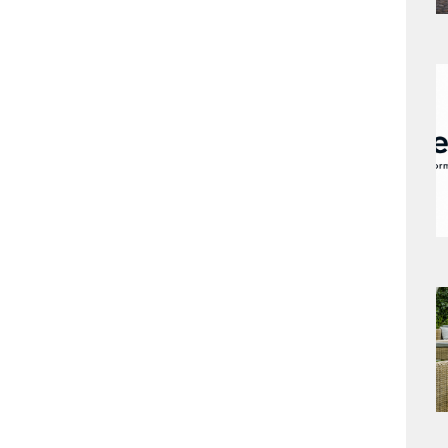
a
s
a
s