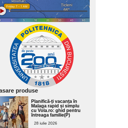
asare produse
Adaugă
Planifică-ți vacanța în
ici textul
Malaga rapid și simplu
cu Vola.ro: ghid pentru
pentru
întreaga familie(P)
ubtitlu
28 iulie 2026