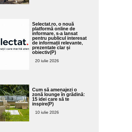
Adaugă
Selectat.ro, o nouă
ici textul
platformă online de
informare, s-a lansat
pentru
pentru publicul interesat
ubtitlu
de informații relevante,
prezentate clar și
obiectiv(P)
20 iulie 2026
Adaugă
Cum să amenajezi o
ici textul
zonă lounge în grădină:
15 idei care să te
pentru
inspire(P)
ubtitlu
10 iulie 2026