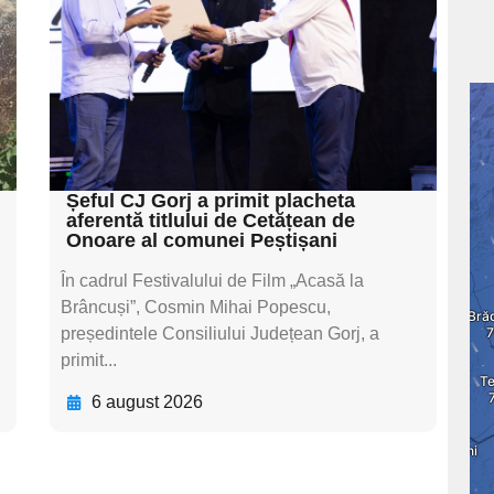
textul pentru
subtitluAdaugă aici
textul pentru
subtitluAdaugă aici
textul pentru subti
Șeful CJ Gorj a primit placheta
aferentă titlului de Cetățean de
Onoare al comunei Peștișani
În cadrul Festivalului de Film „Acasă la
Brâncuși”, Cosmin Mihai Popescu,
președintele Consiliului Județean Gorj, a
primit...
6 august 2026