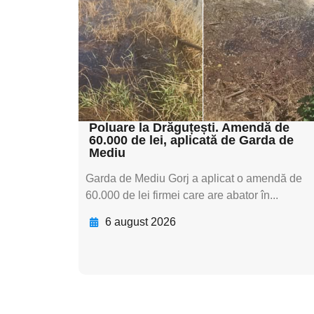
textul pentru
subtitluAdaugă aici
textul pentru
subtitluAdaugă aici
textul pentru subti
Poluare la Drăguțești. Amendă de
60.000 de lei, aplicată de Garda de
Mediu
Garda de Mediu Gorj a aplicat o amendă de
60.000 de lei firmei care are abator în...
6 august 2026