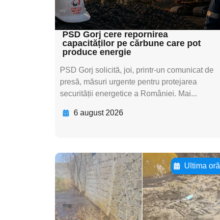
subtitluAdaugă aici
textul pentru subti
PSD Gorj cere repornirea
capacităților pe cărbune care pot
produce energie
PSD Gorj solicită, joi, printr-un comunicat de
presă, măsuri urgente pentru protejarea
securității energetice a României. Mai...
6 august 2026
Ultima or
Adaugă aici textul
pentru
subtitluAdaugă aici