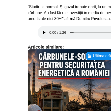
“Studiul e normal. Și gazul trebuie oprit, la un
cărbune. Au fost făcute investiții în mediu de pes
amortizate nici 30%” afirmă Dumitru Pîrvulescu.
Articole similare:
Ultima or
Adaugă aici textul
pentru
subtitluAdaugă aici
textul pentru
subtitluAdaugă aici
textul pentru