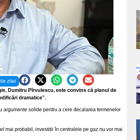
a
s
a
ile zilei
s
ie, Dumitru Pîrvulescu, este convins că planul de
dificări dramatice”.
 argumente solide pentru a cere decalarea termenelor
a
el mai probabil, investiții în centralele pe gaz nu vor mai