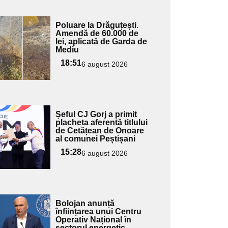
Adaugă
Poluare la Drăguțești.
ici textul
Amendă de 60.000 de
lei, aplicată de Garda de
pentru
Mediu
ubtitlu
18:51
6 august 2026
Adaugă
Șeful CJ Gorj a primit
ici textul
placheta aferentă titlului
de Cetățean de Onoare
pentru
al comunei Peștișani
ubtitlu
15:28
6 august 2026
Adaugă
Bolojan anunță
ici textul
înființarea unui Centru
Operativ Național în
pentru
sectorul energetic