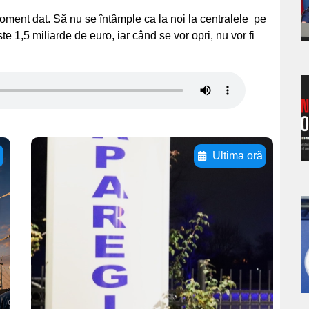
s
 moment dat. Să nu se întâmple ca la noi la centralele pe
te 1,5 miliarde de euro, iar când se vor opri, nu vor fi
a
s
ă
Ultima oră
Adaugă aici textul
pentru
a
subtitluAdaugă aici
textul pentru
s
subtitluAdaugă aici
textul pentru