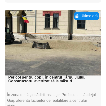
Ultima oră
Adaugă aici textul pentru
subtitluAdaugă aici
textul pentru
subtitluAdaugă aici
textul pentru
subtitluAdaugă aici
textul pentru subti
Pericol pentru copii, în centrul Târgu Jiului.
Constructorul avertizat să ia măsuri
În zona din fața clădirii Instituției Prefectului – Județul
Gorj, aferentă lucrărilor de reabilitare a centrului