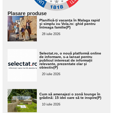
Plasare produse
Adaugă
Planifică-ți vacanța în Malaga rapid
aici textul
și simplu cu Vola.ro: ghid pentru
întreaga familie(P)
pentru
28 iulie 2026
subtitlu
Adaugă
Selectat.ro, o nouă platformă online
aici textul
de informare, s-a lansat pentru
publicul interesat de informații
pentru
relevante, prezentate clar și
obiectiv(P)
subtitlu
20 iulie 2026
Adaugă
Cum să amenajezi o zonă lounge în
aici textul
grădină: 15 idei care să te inspire(P)
pentru
10 iulie 2026
subtitlu