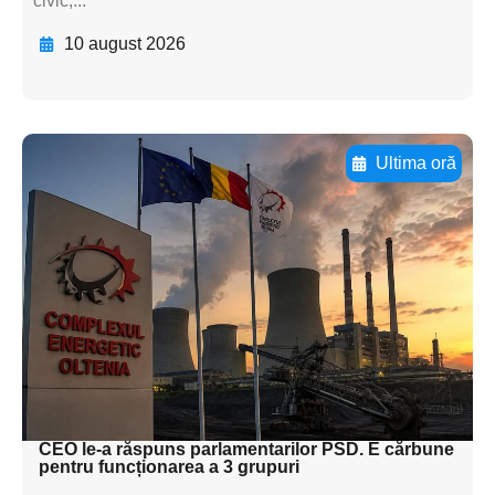
civic,...
10 august 2026
Ultima oră
Adaugă aici textul pentru
subtitluAdaugă aici
textul pentru
subtitluAdaugă aici
textul pentru
subtitluAdaugă aici
textul pentru subti
CEO le-a răspuns parlamentarilor PSD. E cărbune
pentru funcționarea a 3 grupuri