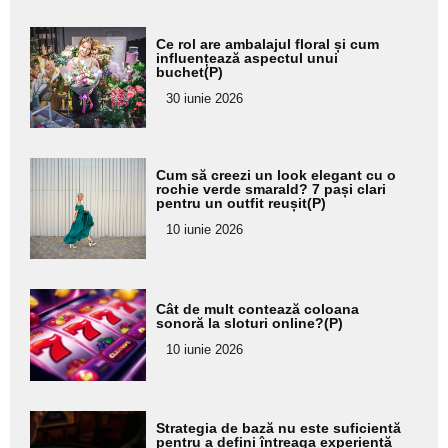
Adaugă
Ce rol are ambalajul floral și cum
aici textul
influențează aspectul unui
buchet(P)
pentru
30 iunie 2026
subtitlu
Adaugă
Cum să creezi un look elegant cu o
aici textul
rochie verde smarald? 7 pași clari
pentru un outfit reușit(P)
pentru
10 iunie 2026
subtitlu
Adaugă
Cât de mult contează coloana
aici textul
sonoră la sloturi online?(P)
pentru
10 iunie 2026
subtitlu
Adaugă
Strategia de bază nu este suficientă
aici textul
pentru a defini întreaga experiență