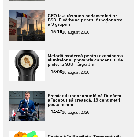
Adaugă
CEO le-a răspuns parlamentarilor
aici textul
PSD. E cărbune pentru funcționarea
a 3 grupuri
pentru
15:16
10 august 2026
subtitlu
Adaugă
Metodă modernă pentru examinarea
aici textul
alunițelor și prevenția cancerului de
piele, la SJU Târgu Jiu
pentru
15:08
10 august 2026
subtitlu
Adaugă
Premierul ungar anunță că Dunărea
aici textul
a început să crească. 19 centimetri
peste minim
pentru
14:47
10 august 2026
subtitlu
Adaugă
Caniculă în România. Temperaturile