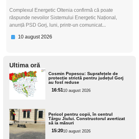
Complexul Energetic Oltenia confirmă că poate
răspunde nevoilor Sistemului Energetic Național,
anunță PSD Gorj, luni, printr-un comunicat...
10 august 2026
Ultima oră
Adaugă
Cosmin Popescu: Suprafețele de
aici textul
protecție strictă pentru județul Gorj
au fost reduse
pentru
16:51
10 august 2026
subtitlu
Adaugă
Pericol pentru copii, în centrul
aici textul
Târgu Jiului. Constructorul avertizat
să ia măsuri
pentru
15:20
10 august 2026
subtitlu