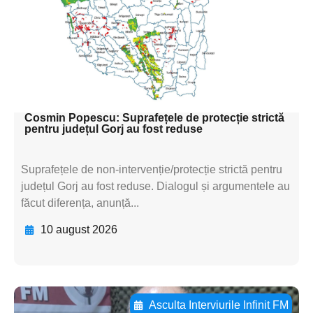
textul pentru
subtitluAdaugă aici
textul pentru
subtitluAdaugă aici
textul pentru subti
Cosmin Popescu: Suprafețele de protecție strictă
pentru județul Gorj au fost reduse
Suprafețele de non-intervenție/protecție strictă pentru
județul Gorj au fost reduse. Dialogul și argumentele au
făcut diferența, anunță...
10 august 2026
Asculta Interviurile Infinit FM