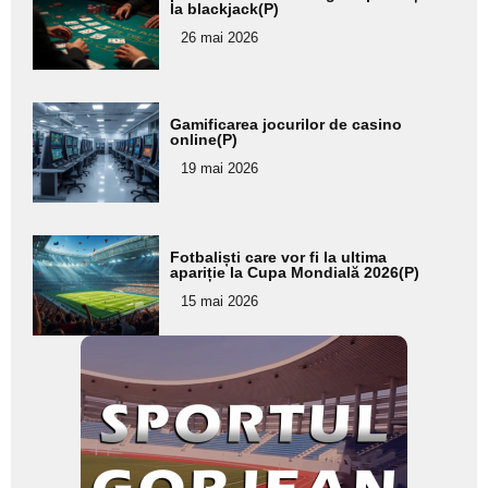
la blackjack(P)
pentru
26 mai 2026
subtitlu
Adaugă
Gamificarea jocurilor de casino
aici textul
online(P)
pentru
19 mai 2026
subtitlu
Adaugă
Fotbaliști care vor fi la ultima
aici textul
apariție la Cupa Mondială 2026(P)
pentru
15 mai 2026
subtitlu