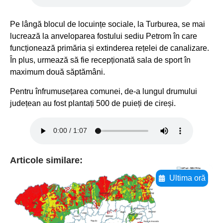
Pe lângă blocul de locuințe sociale, la Turburea, se mai
lucrează la anveloparea fostului sediu Petrom în care
funcționează primăria și extinderea rețelei de canalizare.
În plus, urmează să fie recepționată sala de sport în
maximum două săptămâni.
Pentru înfrumusețarea comunei, de-a lungul drumului
județean au fost plantați 500 de puieți de cireși.
Articole similare:
Ultima oră
Adaugă aici textul pentru
subtitluAdaugă aici