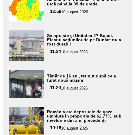
aici textul
urcă până la 39 de grade
pentru
12:56
10 august 2026
subtitlu
Adaugă
Se oprește și Unitatea 2? Buşoi:
aici textul
Efectul acţiunilor de pe Dunăre nu a
fost durabil
pentru
11:24
10 august 2026
subtitlu
Adaugă
Tânăr de 16 ani, reținut după ce a
aici textul
furat două mașini
pentru
11:20
10 august 2026
subtitlu
Adaugă
România are depozitele de gaze
aici textul
umplute în proporţie de 62,77%, sub
nivelurile din anii precedenţi
pentru
10:18
10 august 2026
subtitlu