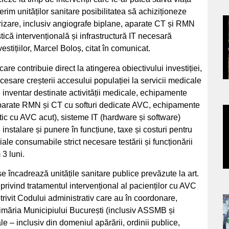
rim unităților sanitare posibilitatea să achiziționeze
rizare, inclusiv angiografe biplane, aparate CT și RMN
a
că intervențională și infrastructură IT necesară
nvestițiilor, Marcel Boloș, citat în comunicat.
s
 care contribuie direct la atingerea obiectivului investiției,
esare creșterii accesului populației la servicii medicale
e inventar destinate activității medicale, echipamente
aparate RMN și CT cu softuri dedicate AVC, echipamente
itic cu AVC acut), sisteme IT (hardware și software)
a
e instalare și punere în funcțiune, taxe și costuri pentru
iale consumabile strict necesare testării și funcționării
s
3 luni.
i se încadrează unitățile sanitare publice prevăzute la art.
 privind tratamentul intervențional al pacienților cu AVC
potrivit Codului administrativ care au în coordonare,
a
imăria Municipiului București (inclusiv ASSMB și
ale – inclusiv din domeniul apărării, ordinii publice,