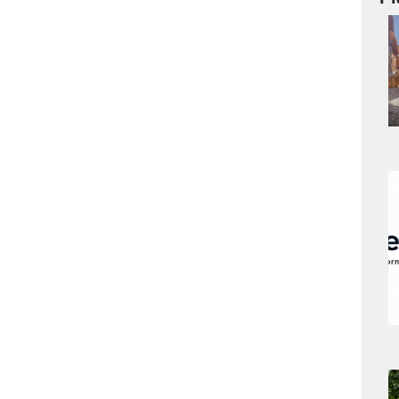
a
s
a
s