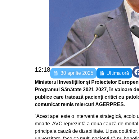
12:18
30 aprilie 2025
Ultima oră
Ministerul Investițiilor și Proiectelor Europ
Programul Sănătate 2021-2027, în valoare de 
publice care tratează pacienți critici cu pato
comunicat remis miercuri AGERPRES.
”Acest apel este o intervenție strategică, acolo 
moarte. AVC reprezintă a doua cauză de mortalit
principala cauză de dizabilitate. Lipsa dotărilor,
universitare, face ca mulți pacienți să nu benefic