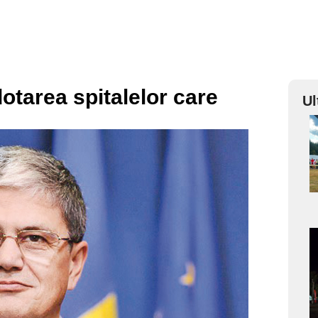
otarea spitalelor care
Ul
a
s
a
s