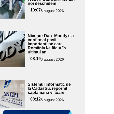
ubtitlu
noi deschidem
10:07
8 august 2026
Adaugă
Nicușor Dan: Moody’s a
ici textul
confirmat pașii
importanți pe care
pentru
România i-a făcut în
ubtitlu
ultimul an
08:19
8 august 2026
Adaugă
Sistemul informatic de
ici textul
la Cadastru, repornit
săptămâna viitoare
pentru
ubtitlu
08:12
8 august 2026