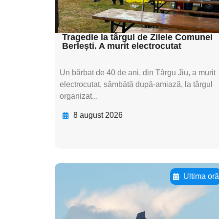
subtitluAdaugă aici
textul pentru subti
Tragedie la târgul de Zilele Comunei
Berlești. A murit electrocutat
Un bărbat de 40 de ani, din Târgu Jiu, a murit
electrocutat, sâmbătă după-amiază, la târgul
organizat...
8 august 2026
Ultima or
Adaugă aici textul
pentru