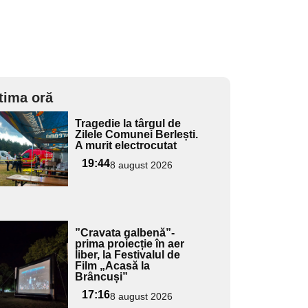
tima oră
Adaugă
Tragedie la târgul de
ici textul
Zilele Comunei Berlești.
A murit electrocutat
pentru
ubtitlu
19:44
8 august 2026
Adaugă
”Cravata galbenă”-
ici textul
prima proiecție în aer
liber, la Festivalul de
pentru
Film „Acasă la
ubtitlu
Brâncuși”
17:16
8 august 2026