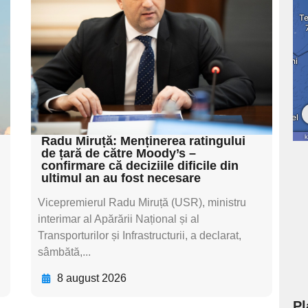
subtitluAdaugă aici
textul pentru
subtitluAdaugă aici
textul pentru
subtitluAdaugă aici
textul pentru subti
Radu Miruță: Menținerea ratingului
de țară de către Moody’s –
confirmare că deciziile dificile din
ultimul an au fost necesare
Vicepremierul Radu Miruță (USR), ministru
interimar al Apărării Național și al
Transporturilor și Infrastructurii, a declarat,
sâmbătă,...
8 august 2026
Pl