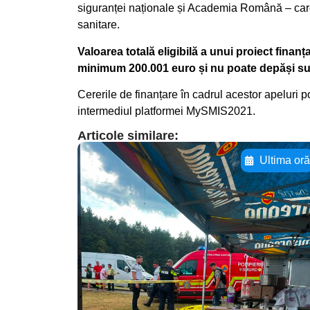
siguranței naționale și Academia Română – care
sanitare.
Valoarea totală eligibilă a unui proiect finanț
minimum 200.001 euro și nu poate depăși su
Cererile de finanțare în cadrul acestor apeluri p
intermediul platformei MySMIS2021.
Articole similare:
Ultima or
Adaugă aici textul
pentru
subtitluAdaugă aici
textul pentru
subtitluAdaugă aici
textul pentru