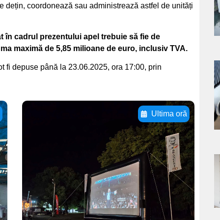
s
 dețin, coordonează sau administrează astfel de unități
at în cadrul prezentului apel trebuie să fie de
ma maximă de 5,85 milioane de euro, inclusiv TVA.
ot fi depuse până la 23.06.2025, ora 17:00, prin
a
s
ă
Ultima oră
Adaugă aici textul
pentru
subtitluAdaugă aici
a
textul pentru
subtitluAdaugă aici
s
textul pentru