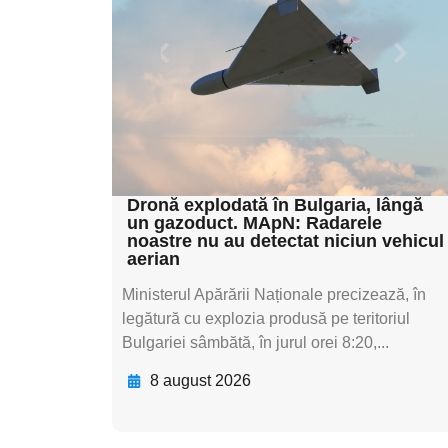
subtitluAdaugă aici
textul pentru
subtitluAdaugă aici
textul pentru
subtitluAdaugă aici
textul pentru subti
Dronă explodată în Bulgaria, lângă
un gazoduct. MApN: Radarele
noastre nu au detectat niciun vehicul
aerian
Ministerul Apărării Naționale precizează, în
legătură cu explozia produsă pe teritoriul
Bulgariei sâmbătă, în jurul orei 8:20,...
8 august 2026