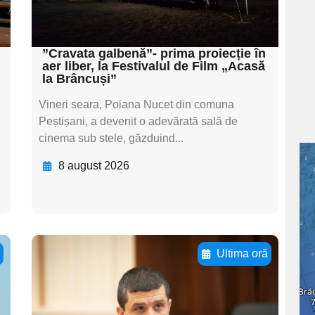
subtitluAdaugă aici
textul pentru subti
”Cravata galbenă”- prima proiecție în
aer liber, la Festivalul de Film „Acasă
la Brâncuși”
Vineri seara, Poiana Nucet din comuna
Peștișani, a devenit o adevărată sală de
cinema sub stele, găzduind...
8 august 2026
ă
Ultima oră
Adaugă aici textul
pentru