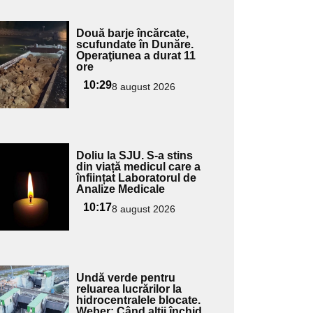
Adaugă
Două barje încărcate,
ici textul
scufundate în Dunăre.
Operaţiunea a durat 11
pentru
ore
ubtitlu
10:29
8 august 2026
Adaugă
Doliu la SJU. S-a stins
ici textul
din viață medicul care a
înființat Laboratorul de
pentru
Analize Medicale
ubtitlu
10:17
8 august 2026
Adaugă
Undă verde pentru
ici textul
reluarea lucrărilor la
hidrocentralele blocate.
pentru
Weber: Când alții închid,