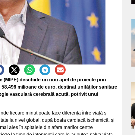
a
s
ene (MIPE) deschide un nou apel de proiecte prin
58,496 milioane de euro, destinat unităților sanitare
a
logie vasculară cerebrală acută, potrivit unui
s
unde fiecare minut poate face diferența între viață și
ate la nivel global, după boala cardiacă ischemică, și
 mai ales în spitalele din afara marilor centre
ieze la timp de intervenții care le-ar putea salva viața