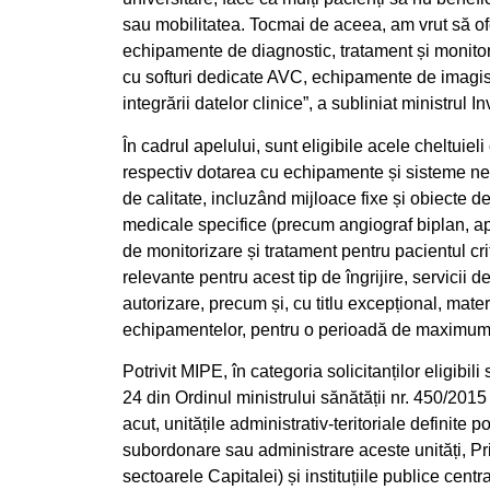
sau mobilitatea. Tocmai de aceea, am vrut să ofe
echipamente de diagnostic, tratament și monito
cu softuri dedicate AVC, echipamente de imagisti
integrării datelor clinice”, a subliniat ministrul I
În cadrul apelului, sunt eligibile acele cheltuieli
respectiv dotarea cu echipamente și sisteme nec
de calitate, incluzând mijloace fixe și obiecte d
medicale specifice (precum angiograf biplan, 
de monitorizare și tratament pentru pacientul cr
relevante pentru acest tip de îngrijire, servicii d
autorizare, precum și, cu titlu excepțional, mater
echipamentelor, pentru o perioadă de maximum 
Potrivit MIPE, în categoria solicitanților eligibil
24 din Ordinul ministrului sănătății nr. 450/2015
acut, unitățile administrativ-teritoriale definite 
subordonare sau administrare aceste unități, Pr
sectoarele Capitalei) și instituțiile publice centr