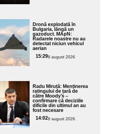
Adaugă
Dronă explodată în
ici textul
Bulgaria, lângă un
gazoduct. MApN:
pentru
Radarele noastre nu au
ubtitlu
detectat niciun vehicul
aerian
15:29
8 august 2026
Adaugă
Radu Miruță: Menținerea
ici textul
ratingului de țară de
către Moody’s –
pentru
confirmare că deciziile
ubtitlu
dificile din ultimul an au
fost necesare
14:02
8 august 2026