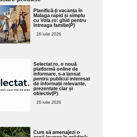
Adaugă
Planifică-ți vacanța în
ici textul
Malaga rapid și simplu
cu Vola.ro: ghid pentru
pentru
întreaga familie(P)
ubtitlu
28 iulie 2026
Adaugă
Selectat.ro, o nouă
ici textul
platformă online de
informare, s-a lansat
pentru
pentru publicul interesat
ubtitlu
de informații relevante,
prezentate clar și
obiectiv(P)
20 iulie 2026
Adaugă
Cum să amenajezi o