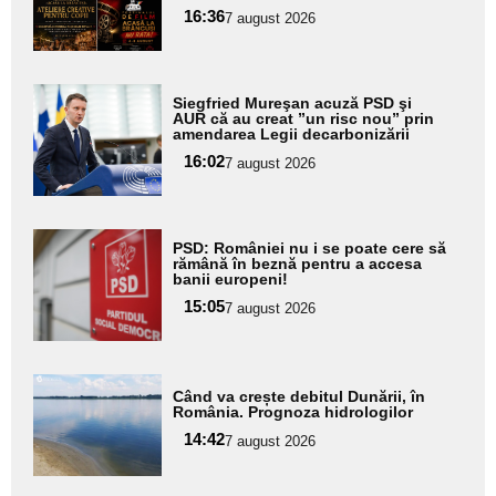
pentru
16:36
7 august 2026
subtitlu
Adaugă
Siegfried Mureşan acuză PSD şi
aici textul
AUR că au creat ”un risc nou” prin
amendarea Legii decarbonizării
pentru
16:02
7 august 2026
subtitlu
Adaugă
PSD: României nu i se poate cere să
aici textul
rămână în beznă pentru a accesa
banii europeni!
pentru
15:05
7 august 2026
subtitlu
Adaugă
Când va crește debitul Dunării, în
aici textul
România. Prognoza hidrologilor
pentru
14:42
7 august 2026
subtitlu