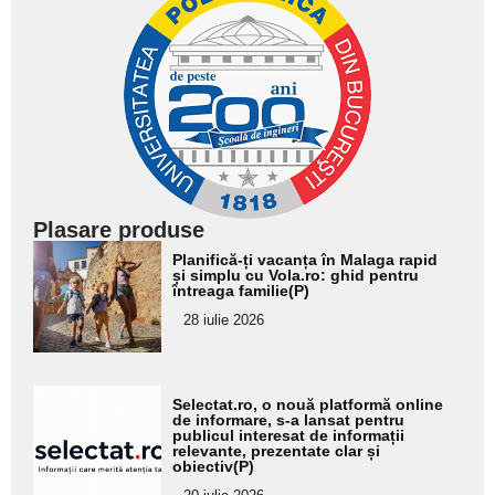
Plasare produse
Adaugă
Planifică-ți vacanța în Malaga rapid
aici textul
și simplu cu Vola.ro: ghid pentru
întreaga familie(P)
pentru
28 iulie 2026
subtitlu
Adaugă
Selectat.ro, o nouă platformă online
aici textul
de informare, s-a lansat pentru
publicul interesat de informații
pentru
relevante, prezentate clar și
obiectiv(P)
subtitlu