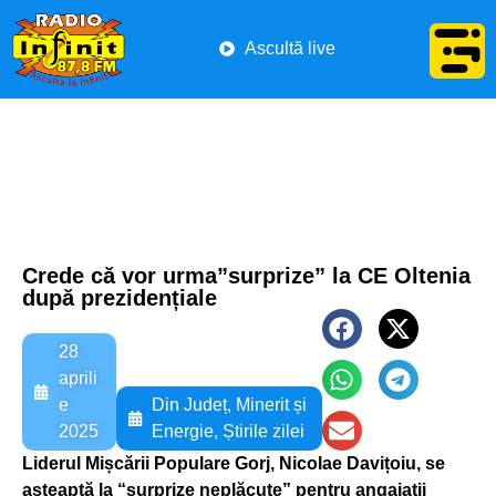
Ascultă live
Crede că vor urma”surprize” la CE Oltenia
după prezidențiale
28
aprili
e
Din Județ
,
Minerit și
2025
Energie
,
Știrile zilei
Liderul Mișcării Populare Gorj, Nicolae Davițoiu, se
așteaptă la “surprize neplăcute” pentru angajații