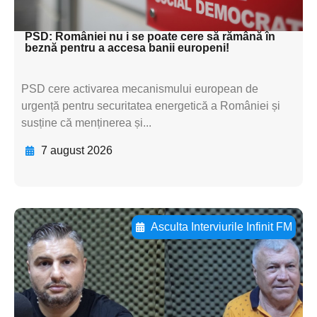
textul pentru subti
PSD: României nu i se poate cere să rămână în
beznă pentru a accesa banii europeni!
PSD cere activarea mecanismului european de
urgență pentru securitatea energetică a României și
susține că menținerea și...
7 august 2026
Asculta Interviurile Infinit FM
Adaugă aici textul pentru
subtitluAdaugă aici
textul pentru