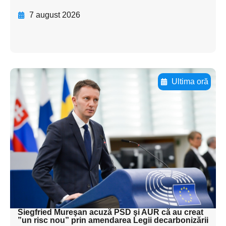
7 august 2026
Ultima oră
Adaugă aici textul pentru
subtitluAdaugă aici
textul pentru
subtitluAdaugă aici
textul pentru
subtitluAdaugă aici
textul pentru subti
Siegfried Mureşan acuză PSD şi AUR că au creat
”un risc nou” prin amendarea Legii decarbonizării