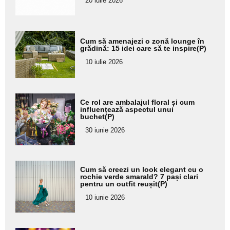
20 iulie 2026
Adaugă
Cum să amenajezi o zonă lounge în
aici textul
grădină: 15 idei care să te inspire(P)
pentru
10 iulie 2026
subtitlu
Adaugă
Ce rol are ambalajul floral și cum
aici textul
influențează aspectul unui
buchet(P)
pentru
30 iunie 2026
subtitlu
Adaugă
Cum să creezi un look elegant cu o
aici textul
rochie verde smarald? 7 pași clari
pentru un outfit reușit(P)
pentru
10 iunie 2026
subtitlu