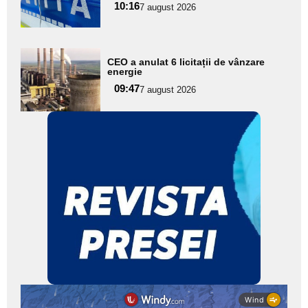
10:16
7 august 2026
subtitlu
Adaugă
CEO a anulat 6 licitații de vânzare
aici textul
energie
pentru
09:47
7 august 2026
subtitlu