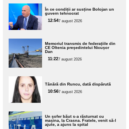
Adaugă
În ce condiții ar susține Bolojan un
aici textul
guvern tehnocrat
pentru
12:54
7 august 2026
subtitlu
Adaugă
Memoriul transmis de federațiile din
aici textul
CE Oltenia președintelui Nicușor
Dan
pentru
11:22
7 august 2026
subtitlu
Adaugă
Tânără din Runcu, dată dispărută
aici textul
10:56
pentru
7 august 2026
subtitlu
Adaugă
Un șofer băut s-a răsturnat cu
aici textul
mașina, la Crasna. Fratele, venit să-l
ajute, a ajuns la spital
pentru