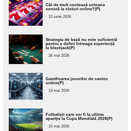
Adaugă
Cât de mult contează coloana
aici textul
sonoră la sloturi online?(P)
pentru
10 iunie 2026
subtitlu
Adaugă
Strategia de bază nu este suficientă
aici textul
pentru a defini întreaga experiență
la blackjack(P)
pentru
26 mai 2026
subtitlu
Adaugă
Gamificarea jocurilor de casino
aici textul
online(P)
pentru
19 mai 2026
subtitlu
Adaugă
Fotbaliști care vor fi la ultima
aici textul
apariție la Cupa Mondială 2026(P)
pentru
15 mai 2026