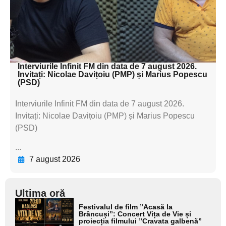
subtitluAdaugă aici
textul pentru
subtitluAdaugă aici
textul pentru subti
Interviurile Infinit FM din data de 7 august 2026.
Invitați: Nicolae Davițoiu (PMP) și Marius Popescu
(PSD)
Interviurile Infinit FM din data de 7 august 2026.
Invitați: Nicolae Davițoiu (PMP) și Marius Popescu
(PSD)
...
7 august 2026
Ultima oră
Adaugă
Festivalul de film ”Acasă la
aici textul
Brâncuși”: Concert Vița de Vie și
proiecția filmului ”Cravata galbenă”