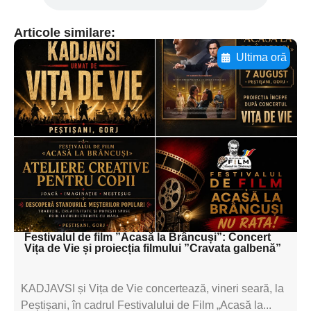
Articole similare:
Ultima oră
Adaugă aici textul pentru
subtitluAdaugă aici
textul pentru
subtitluAdaugă aici
textul pentru
subtitluAdaugă aici
textul pentru subti
Festivalul de film ”Acasă la Brâncuși”: Concert
Vița de Vie și proiecția filmului ”Cravata galbenă”
KADJAVSI și Vița de Vie concertează, vineri seară, la
Peștișani, în cadrul Festivalului de Film „Acasă la...