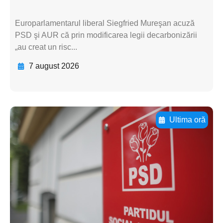
Europarlamentarul liberal Siegfried Mureşan acuză
PSD şi AUR că prin modificarea legii decarbonizării
„au creat un risc...
7 august 2026
Ultima oră
Adaugă aici textul pentru
subtitluAdaugă aici
textul pentru
subtitluAdaugă aici
textul pentru
subtitluAdaugă aici