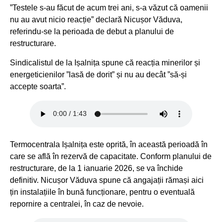
”Testele s-au făcut de acum trei ani, s-a văzut că oamenii
nu au avut nicio reacție” declară Nicușor Văduva,
referindu-se la perioada de debut a planului de
restructurare.
Sindicalistul de la Ișalnița spune că reacția minerilor și
energeticienilor ”lasă de dorit” și nu au decât ”să-și
accepte soarta”.
Termocentrala Ișalnița este oprită, în această perioadă în
care se află în rezervă de capacitate. Conform planului de
restructurare, de la 1 ianuarie 2026, se va închide
definitiv. Nicușor Văduva spune că angajații rămași aici
țin instalațiile în bună funcționare, pentru o eventuală
repornire a centralei, în caz de nevoie.