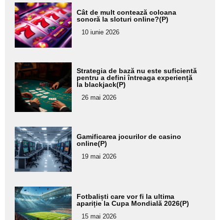
Adaugă
Cât de mult contează coloana
aici textul
sonoră la sloturi online?(P)
pentru
10 iunie 2026
subtitlu
Adaugă
Strategia de bază nu este suficientă
aici textul
pentru a defini întreaga experiență
la blackjack(P)
pentru
26 mai 2026
subtitlu
Adaugă
Gamificarea jocurilor de casino
aici textul
online(P)
pentru
19 mai 2026
subtitlu
Adaugă
Fotbaliști care vor fi la ultima
aici textul
apariție la Cupa Mondială 2026(P)
pentru
15 mai 2026