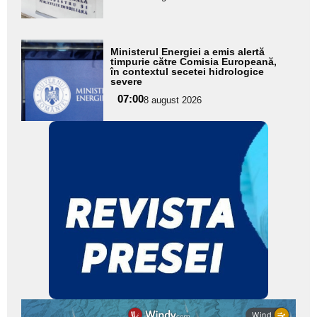
subtitlu
Adaugă
Ministerul Energiei a emis alertă
aici textul
timpurie către Comisia Europeană,
în contextul secetei hidrologice
pentru
severe
subtitlu
07:00
8 august 2026