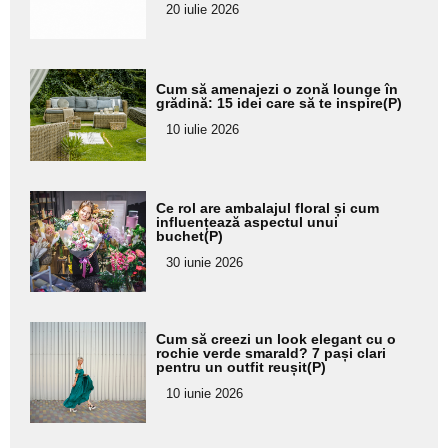
20 iulie 2026
Adaugă
Cum să amenajezi o zonă lounge în
aici textul
grădină: 15 idei care să te inspire(P)
pentru
10 iulie 2026
subtitlu
Adaugă
Ce rol are ambalajul floral și cum
aici textul
influențează aspectul unui
buchet(P)
pentru
30 iunie 2026
subtitlu
Adaugă
Cum să creezi un look elegant cu o
aici textul
rochie verde smarald? 7 pași clari
pentru un outfit reușit(P)
pentru
10 iunie 2026
subtitlu