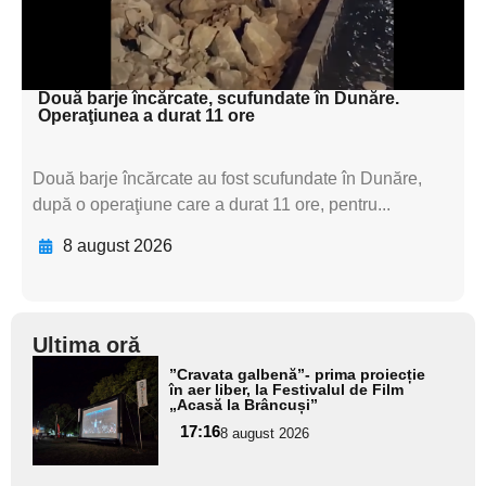
subtitluAdaugă aici
textul pentru subti
Două barje încărcate, scufundate în Dunăre.
Operaţiunea a durat 11 ore
Două barje încărcate au fost scufundate în Dunăre,
după o operaţiune care a durat 11 ore, pentru...
8 august 2026
Ultima oră
Adaugă
”Cravata galbenă”- prima proiecție
aici textul
în aer liber, la Festivalul de Film
„Acasă la Brâncuși”
pentru
17:16
8 august 2026
subtitlu