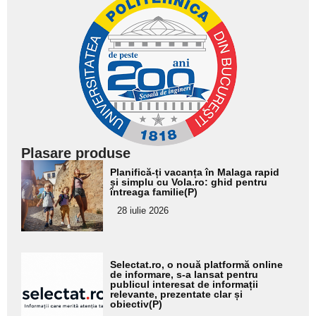
Plasare produse
Adaugă
Planifică-ți vacanța în Malaga rapid
aici textul
și simplu cu Vola.ro: ghid pentru
întreaga familie(P)
pentru
28 iulie 2026
subtitlu
Adaugă
Selectat.ro, o nouă platformă online
aici textul
de informare, s-a lansat pentru
publicul interesat de informații
pentru
relevante, prezentate clar și
obiectiv(P)
subtitlu