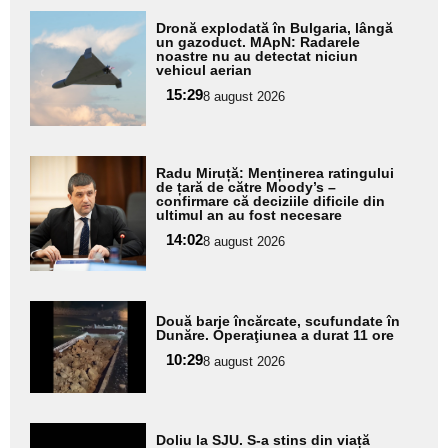
Adaugă
Dronă explodată în Bulgaria, lângă
aici textul
un gazoduct. MApN: Radarele
noastre nu au detectat niciun
pentru
vehicul aerian
subtitlu
15:29
8 august 2026
Adaugă
Radu Miruță: Menținerea ratingului
aici textul
de țară de către Moody’s –
confirmare că deciziile dificile din
pentru
ultimul an au fost necesare
subtitlu
14:02
8 august 2026
Adaugă
Două barje încărcate, scufundate în
aici textul
Dunăre. Operaţiunea a durat 11 ore
pentru
10:29
8 august 2026
subtitlu
Adaugă
Doliu la SJU. S-a stins din viață