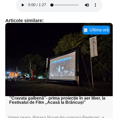
Articole similare:
Ultima oră
Adaugă aici textul pentru
subtitluAdaugă aici
textul pentru
subtitluAdaugă aici
textul pentru
subtitluAdaugă aici
textul pentru subti
”Cravata galbenă”- prima proiecție în aer liber, la
Festivalul de Film „Acasă la Brâncuși”
Vineri seara, Poiana Nucet din comuna Peștișani, a