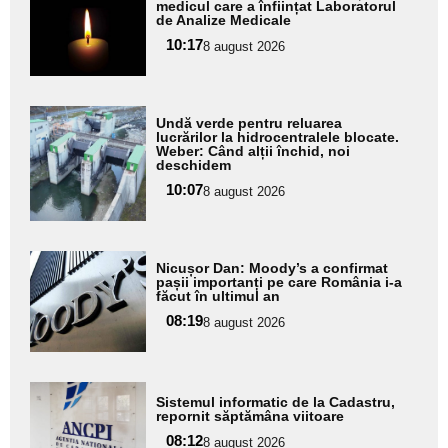
aici textul
medicul care a înființat Laboratorul
de Analize Medicale
pentru
10:17
8 august 2026
subtitlu
Adaugă
Undă verde pentru reluarea
aici textul
lucrărilor la hidrocentralele blocate.
Weber: Când alții închid, noi
pentru
deschidem
subtitlu
10:07
8 august 2026
Adaugă
Nicușor Dan: Moody’s a confirmat
aici textul
pașii importanți pe care România i-a
făcut în ultimul an
pentru
08:19
8 august 2026
subtitlu
Adaugă
Sistemul informatic de la Cadastru,
aici textul
repornit săptămâna viitoare
pentru
08:12
8 august 2026