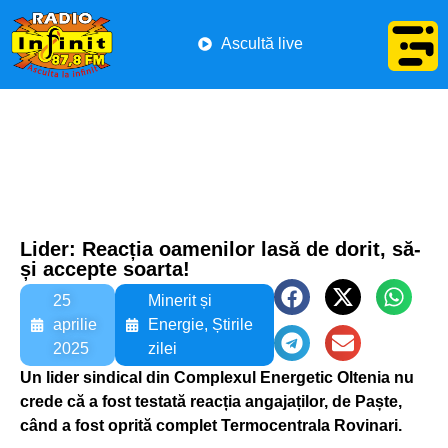
Ascultă live
Lider: Reacția oamenilor lasă de dorit, să-
și accepte soarta!
25
Minerit și
aprilie
Energie
,
Știrile
2025
zilei
Un lider sindical din Complexul Energetic Oltenia nu
crede că a fost testată reacția angajaților, de Paște,
când a fost oprită complet Termocentrala Rovinari.