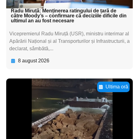
textul pentru subti
Radu Miruță: Menținerea ratingului de țară de
către Moody’s – confirmare că deciziile dificile din
ultimul an au fost necesare
Vicepremierul Radu Miruță (USR), ministru interimar al
Apărării Național și al Transporturilor și Infrastructurii, a
declarat, sâmbătă,...
8 august 2026
Ultima oră
Adaugă aici textul pentru
subtitluAdaugă aici
textul pentru
subtitluAdaugă aici
textul pentru