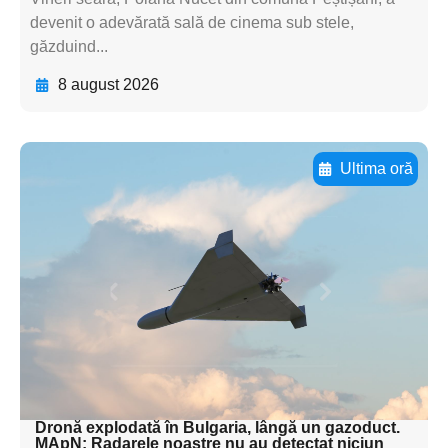
devenit o adevărată sală de cinema sub stele,
găzduind...
8 august 2026
Ultima oră
Adaugă aici textul pentru
subtitluAdaugă aici
textul pentru
subtitluAdaugă aici
textul pentru
subtitluAdaugă aici
textul pentru subti
Dronă explodată în Bulgaria, lângă un gazoduct.
MApN: Radarele noastre nu au detectat niciun