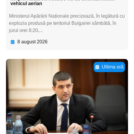
vehicul aerian
Ministerul Apărării Naționale precizează, în legătură cu
explozia produsă pe teritoriul Bulgariei sâmbătă, în
jurul orei 8:20,...
8 august 2026
Ultima oră
Adaugă aici textul pentru
subtitluAdaugă aici
textul pentru
subtitluAdaugă aici
textul pentru
subtitluAdaugă aici