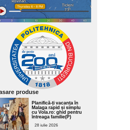
asare produse
Adaugă
Planifică-ți vacanța în
ici textul
Malaga rapid și simplu
cu Vola.ro: ghid pentru
pentru
întreaga familie(P)
ubtitlu
28 iulie 2026