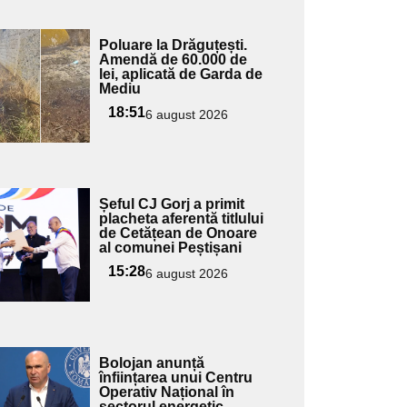
Adaugă
Poluare la Drăguțești.
ici textul
Amendă de 60.000 de
lei, aplicată de Garda de
pentru
Mediu
ubtitlu
18:51
6 august 2026
Adaugă
Șeful CJ Gorj a primit
ici textul
placheta aferentă titlului
de Cetățean de Onoare
pentru
al comunei Peștișani
ubtitlu
15:28
6 august 2026
Adaugă
Bolojan anunță
ici textul
înființarea unui Centru
Operativ Național în
pentru
sectorul energetic