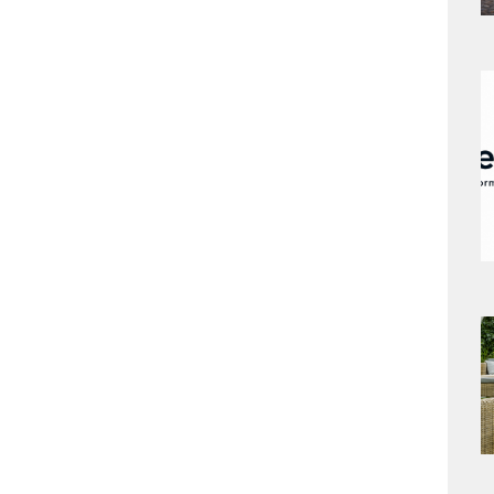
a
s
a
s