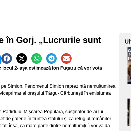
e în Gorj. „Lucrurile sunt
Ul
a
 locul 2- așa estimează Ion Fugaru că vor vota
s
re pe Simion. Fenomenul Simion reprezintă nemulțumirea
l viceprimar al orașului Târgu- Cărbunești în emisiunea
a
e Partidului Mișcarea Populară, susținător de-ai lui
 de galerie în fruntea statului și că refugiul românilor
s
at, însă, că mare parte dintre nemulțumiți îi vor va da