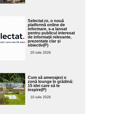
Adaugă
Selectat.ro, o nouă
ici textul
platformă online de
informare, s-a lansat
pentru
pentru publicul interesat
ubtitlu
de informații relevante,
prezentate clar și
obiectiv(P)
20 iulie 2026
Adaugă
Cum să amenajezi o
ici textul
zonă lounge în grădină:
15 idei care să te
pentru
inspire(P)
ubtitlu
10 iulie 2026