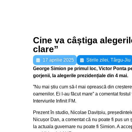
Cine va câștiga alegeril
clare”
17 aprilie 2025
Știrile zilei
,
Târgu-Jiu
George Simion pe primul loc, Victor Ponta pe
gorjenii, la alegerile prezidențiale din 4 mai.
”Nu mai știu cum să-l mai oprească din crește
oamenilor. Ei l-au făcut mare” a comentat fostu
Interviurile Infinit FM.
Prezent în studio, Nicolae Davițoiu, președintel
Nicușor Dan, a comentat că nu poate fi pus un șef
la actuala guvernare nu poate fi Simion. A accept