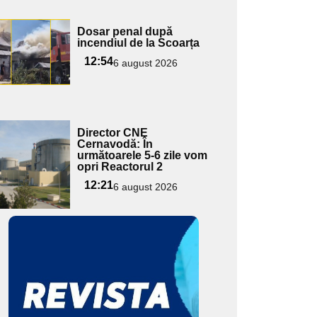
Adaugă
Dosar penal după
ici textul
incendiul de la Scoarța
pentru
12:54
6 august 2026
ubtitlu
Adaugă
Director CNE
ici textul
Cernavodă: În
următoarele 5-6 zile vom
pentru
opri Reactorul 2
ubtitlu
12:21
6 august 2026