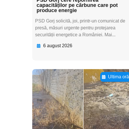
capacităților pe cărbune care pot
produce energie
PSD Gorj solicită, joi, printr-un comunicat de
presă, măsuri urgente pentru protejarea
securității energetice a României. Mai...
6 august 2026
Ultima or
Adaugă aici textul
pentru
subtitluAdaugă aici
textul pentru
subtitluAdaugă aici