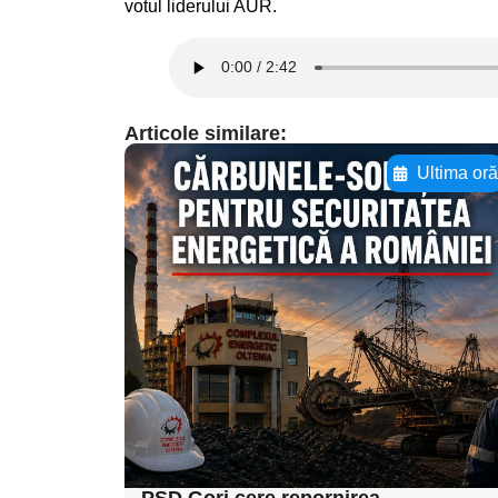
votul liderului AUR.
Articole similare:
Ultima or
Adaugă aici textul
pentru
subtitluAdaugă aici
textul pentru
subtitluAdaugă aici
textul pentru
subtitluAdaugă aici
textul pentru subti
PSD Gorj cere repornirea