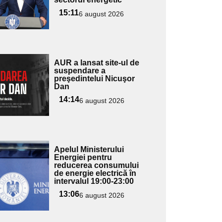
ubtitlu
15:11
6 august 2026
Adaugă
AUR a lansat site-ul de
ici textul
suspendare a
preşedintelui Nicuşor
pentru
Dan
ubtitlu
14:14
6 august 2026
Adaugă
Apelul Ministerului
ici textul
Energiei pentru
reducerea consumului
pentru
de energie electrică în
ubtitlu
intervalul 19:00-23:00
13:06
6 august 2026