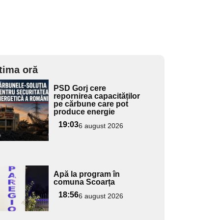
tima oră
Adaugă
PSD Gorj cere
ici textul
repornirea capacităților
pe cărbune care pot
pentru
produce energie
ubtitlu
19:03
6 august 2026
Adaugă
Apă la program în
ici textul
comuna Scoarța
pentru
18:56
6 august 2026
ubtitlu