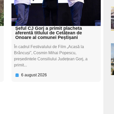
textul pentru
subtitluAdaugă aici
a
textul pentru subti
s
Șeful CJ Gorj a primit placheta
aferentă titlului de Cetățean de
Onoare al comunei Peștișani
În cadrul Festivalului de Film „Acasă la
a
Brâncuși”, Cosmin Mihai Popescu,
președintele Consiliului Județean Gorj, a
s
primit...
6 august 2026