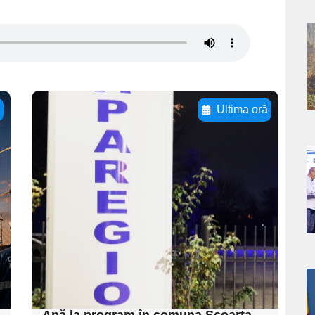
a
s
ă
Ultima oră
Adaugă aici textul
pentru
a
subtitluAdaugă aici
textul pentru
s
subtitluAdaugă aici
textul pentru
subtitluAdaugă aici
textul pentru subti
a
Apă la program în comuna Scoarța