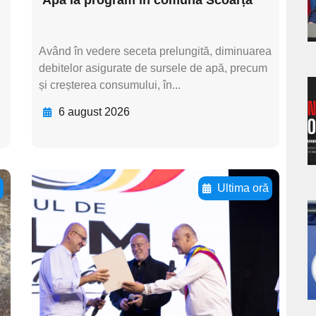
s
Având în vedere seceta prelungită, diminuarea
debitelor asigurate de sursele de apă, precum
și creșterea consumului, în...
a
6 august 2026
s
ă
Ultima oră
Adaugă aici textul
a
pentru
subtitluAdaugă aici
s
textul pentru
subtitluAdaugă aici