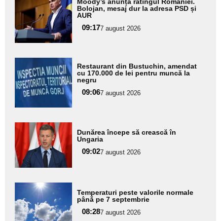
Moody’s anunță ratingul României.
aici textul
Bolojan, mesaj dur la adresa PSD și
AUR
pentru
09:17
7 august 2026
subtitlu
Adaugă
Restaurant din Bustuchin, amendat
aici textul
cu 170.000 de lei pentru muncă la
negru
pentru
09:06
7 august 2026
subtitlu
Adaugă
Dunărea începe să crească în
aici textul
Ungaria
pentru
09:02
7 august 2026
subtitlu
Adaugă
Temperaturi peste valorile normale
aici textul
până pe 7 septembrie
pentru
08:28
7 august 2026