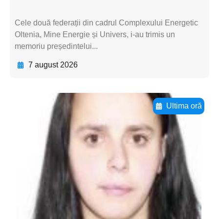
Cele două federații din cadrul Complexului Energetic
Oltenia, Mine Energie și Univers, i-au trimis un
memoriu președintelui...
7 august 2026
Ultima oră
Adaugă aici textul pentru
subtitluAdaugă aici
textul pentru
subtitluAdaugă aici
textul pentru
subtitluAdaugă aici
textul pentru subti