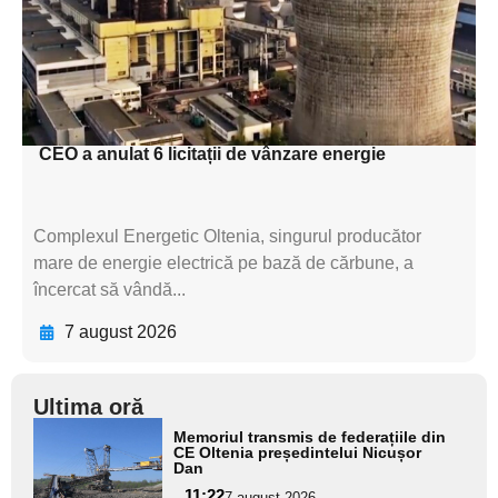
subtitluAdaugă aici
textul pentru
subtitluAdaugă aici
textul pentru subti
CEO a anulat 6 licitații de vânzare energie
Complexul Energetic Oltenia, singurul producător
mare de energie electrică pe bază de cărbune, a
încercat să vândă...
7 august 2026
Ultima oră
Adaugă
Memoriul transmis de federațiile din
aici textul
CE Oltenia președintelui Nicușor
Dan
pentru
11:22
7 august 2026