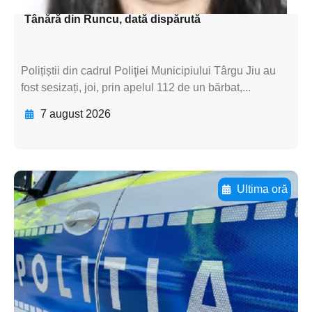
Tânără din Runcu, dată dispărută
Polițiștii din cadrul Poliţiei Municipiului Târgu Jiu au
fost sesizați, joi, prin apelul 112 de un bărbat,...
7 august 2026
Ultima oră
Adaugă aici textul pentru
subtitluAdaugă aici
textul pentru
subtitluAdaugă aici
textul pentru