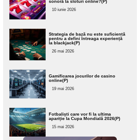
aici textul
sonoră la sloturi online?(P)
pentru
10 iunie 2026
subtitlu
Adaugă
Strategia de bază nu este suficientă
aici textul
pentru a defini întreaga experiență
la blackjack(P)
pentru
26 mai 2026
subtitlu
Adaugă
Gamificarea jocurilor de casino
aici textul
online(P)
pentru
19 mai 2026
subtitlu
Adaugă
Fotbaliști care vor fi la ultima
aici textul
apariție la Cupa Mondială 2026(P)
pentru
15 mai 2026
subtitlu