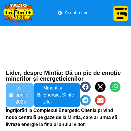
Ascultă live
Lider, despre Mintia: Dă un pic de emoție
minerilor și energeticienilor
16
Minerit și
aprilie
Energie
,
Știrile
2025
zilei
Îngrijorări la Complexul Energetic Oltenia privind
noua centrală pe gaze de la Mintia, care ar urma să
livreze energie la finalul anului viitor.