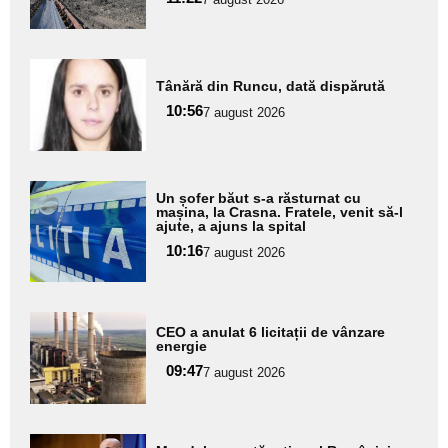
subtitlu
Adaugă
Tânără din Runcu, dată dispărută
aici textul
10:56
pentru
7 august 2026
subtitlu
Adaugă
Un șofer băut s-a răsturnat cu
aici textul
mașina, la Crasna. Fratele, venit să-l
ajute, a ajuns la spital
pentru
10:16
7 august 2026
subtitlu
Adaugă
CEO a anulat 6 licitații de vânzare
aici textul
energie
pentru
09:47
7 august 2026
subtitlu
Adaugă