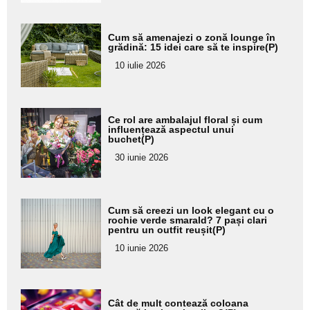
Adaugă
Cum să amenajezi o zonă lounge în
aici textul
grădină: 15 idei care să te inspire(P)
pentru
10 iulie 2026
subtitlu
Adaugă
Ce rol are ambalajul floral și cum
aici textul
influențează aspectul unui
buchet(P)
pentru
30 iunie 2026
subtitlu
Adaugă
Cum să creezi un look elegant cu o
aici textul
rochie verde smarald? 7 pași clari
pentru un outfit reușit(P)
pentru
10 iunie 2026
subtitlu
Adaugă
Cât de mult contează coloana