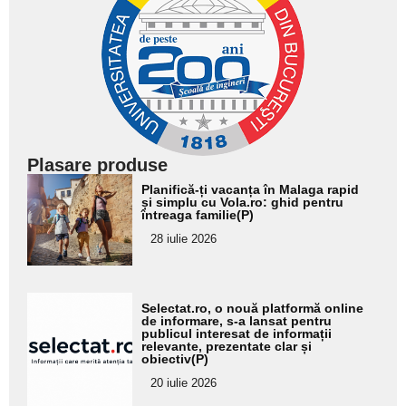
Plasare produse
Adaugă
Planifică-ți vacanța în Malaga rapid
aici textul
și simplu cu Vola.ro: ghid pentru
întreaga familie(P)
pentru
28 iulie 2026
subtitlu
Adaugă
Selectat.ro, o nouă platformă online
aici textul
de informare, s-a lansat pentru
publicul interesat de informații
pentru
relevante, prezentate clar și
obiectiv(P)
subtitlu
20 iulie 2026