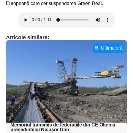
Europeană care cer suspendarea Green Deal.
Articole similare:
Ultima oră
Adaugă aici textul pentru
subtitluAdaugă aici
textul pentru
subtitluAdaugă aici
textul pentru
subtitluAdaugă aici
textul pentru subti
Memoriul transmis de federațiile din CE Oltenia
președintelui Nicușor Dan