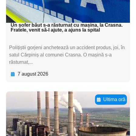
subtitluAdaugă aici
textul pentru subti
Un șofer băut s-a răsturnat cu mașina, la Crasna.
Fratele, venit să-l ajute, a ajuns la spital
Polițiștii gorjeni anchetează un accident produs, joi, în
satul Cărpiniș al comunei Crasna. O mașină s-a
răsturnat,...
7 august 2026
Ultima oră
Adaugă aici textul pentru
subtitluAdaugă aici
textul pentru