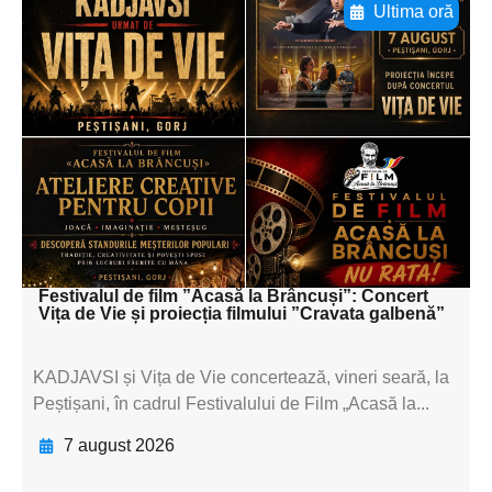
Ultima oră
Adaugă aici textul pentru
subtitluAdaugă aici
textul pentru
subtitluAdaugă aici
textul pentru
subtitluAdaugă aici
textul pentru subti
Festivalul de film ”Acasă la Brâncuși”: Concert
Vița de Vie și proiecția filmului ”Cravata galbenă”
KADJAVSI și Vița de Vie concertează, vineri seară, la
Peștișani, în cadrul Festivalului de Film „Acasă la...
7 august 2026