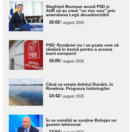
Adaugă
Siegfried Mureşan acuză PSD şi
aici textul
AUR că au creat ”un risc nou” prin
amendarea Legii decarbonizării
pentru
16:02
7 august 2026
subtitlu
Adaugă
PSD: României nu i se poate cere să
aici textul
rămână în beznă pentru a accesa
banii europeni!
pentru
15:05
7 august 2026
subtitlu
Adaugă
Când va crește debitul Dunării, în
aici textul
România. Prognoza hidrologilor
pentru
14:42
7 august 2026
subtitlu
Adaugă
În ce condiții ar susține Bolojan un
aici textul
guvern tehnocrat
pentru
12:54