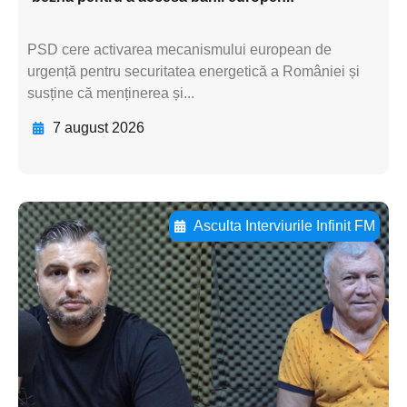
PSD cere activarea mecanismului european de
urgență pentru securitatea energetică a României și
susține că menținerea și...
7 august 2026
Asculta Interviurile Infinit FM
Adaugă aici textul pentru
subtitluAdaugă aici
textul pentru
subtitluAdaugă aici
textul pentru
subtitluAdaugă aici