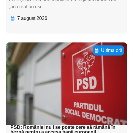
„au creat un risc...
7 august 2026
Ultima oră
Adaugă aici textul pentru
subtitluAdaugă aici
textul pentru
subtitluAdaugă aici
textul pentru
subtitluAdaugă aici
textul pentru subti
PSD: României nu i se poate cere să rămână în
beznă pentru a accesa banii europeni!