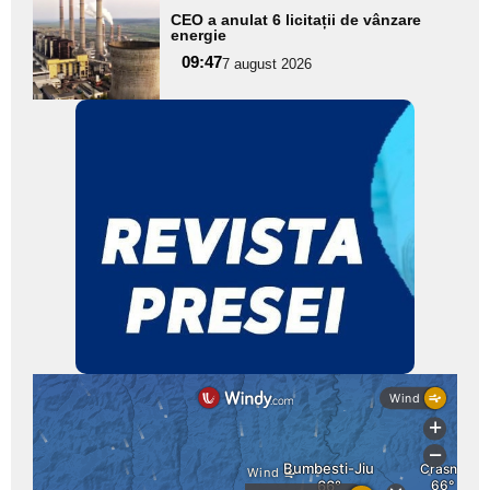
Adaugă
CEO a anulat 6 licitații de vânzare
aici textul
energie
pentru
09:47
7 august 2026
subtitlu