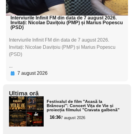
textul pentru subti
Interviurile Infinit FM din data de 7 august 2026.
Invitați: Nicolae Davițoiu (PMP) și Marius Popescu
(PSD)
Interviurile Infinit FM din data de 7 august 2026.
Invitați: Nicolae Davițoiu (PMP) și Marius Popescu
(PSD)
...
7 august 2026
Ultima oră
Adaugă
Festivalul de film ”Acasă la
aici textul
Brâncuși”: Concert Vița de Vie și
proiecția filmului ”Cravata galbenă”
pentru
16:36
7 august 2026
subtitlu