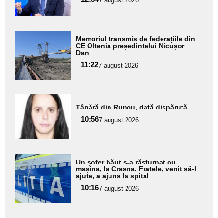
7 august 2026
subtitlu
Adaugă
Memoriul transmis de federațiile din
aici textul
CE Oltenia președintelui Nicușor
Dan
pentru
11:22
7 august 2026
subtitlu
Adaugă
Tânără din Runcu, dată dispărută
aici textul
10:56
pentru
7 august 2026
subtitlu
Adaugă
Un șofer băut s-a răsturnat cu
aici textul
mașina, la Crasna. Fratele, venit să-l
ajute, a ajuns la spital
pentru
10:16
7 august 2026
subtitlu