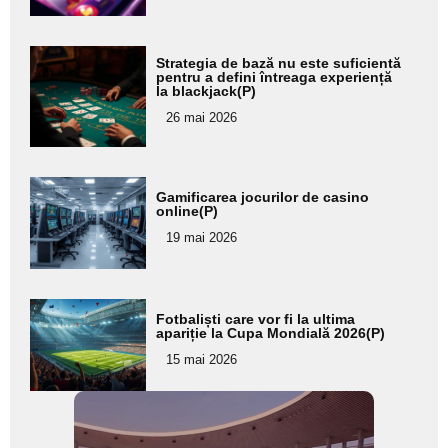
subtitlu
Adaugă
Strategia de bază nu este suficientă
aici textul
pentru a defini întreaga experiență
la blackjack(P)
pentru
26 mai 2026
subtitlu
Adaugă
Gamificarea jocurilor de casino
aici textul
online(P)
pentru
19 mai 2026
subtitlu
Adaugă
Fotbaliști care vor fi la ultima
aici textul
apariție la Cupa Mondială 2026(P)
pentru
15 mai 2026
subtitlu