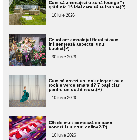
Cum să amenajezi o zonă lounge în
aici textul
grădină: 15 idei care să te inspire(P)
pentru
10 iulie 2026
subtitlu
Adaugă
Ce rol are ambalajul floral și cum
aici textul
influențează aspectul unui
buchet(P)
pentru
30 iunie 2026
subtitlu
Adaugă
Cum să creezi un look elegant cu o
aici textul
rochie verde smarald? 7 pași clari
pentru un outfit reușit(P)
pentru
10 iunie 2026
subtitlu
Adaugă
Cât de mult contează coloana
aici textul
sonoră la sloturi online?(P)
pentru
10 iunie 2026