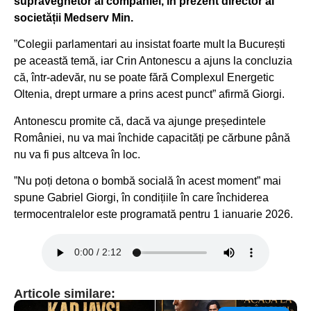
supraveghetor al companiei, în prezent director al
societății Medserv Min.
”Colegii parlamentari au insistat foarte mult la București
pe această temă, iar Crin Antonescu a ajuns la concluzia
că, într-adevăr, nu se poate fără Complexul Energetic
Oltenia, drept urmare a prins acest punct” afirmă Giorgi.
Antonescu promite că, dacă va ajunge președintele
României, nu va mai închide capacități pe cărbune până
nu va fi pus altceva în loc.
”Nu poți detona o bombă socială în acest moment” mai
spune Gabriel Giorgi, în condițiile în care închiderea
termocentralelor este programată pentru 1 ianuarie 2026.
Articole similare: