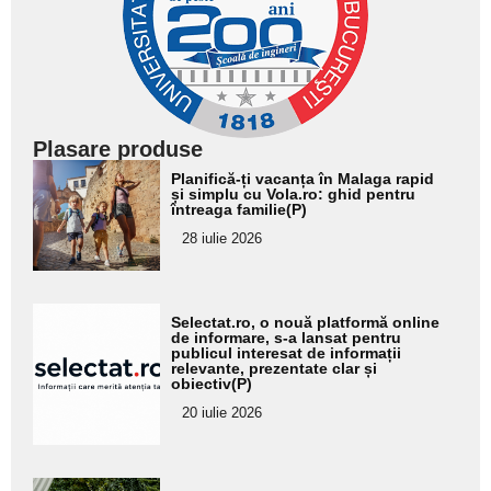
Plasare produse
Adaugă
Planifică-ți vacanța în Malaga rapid
aici textul
și simplu cu Vola.ro: ghid pentru
întreaga familie(P)
pentru
28 iulie 2026
subtitlu
Adaugă
Selectat.ro, o nouă platformă online
aici textul
de informare, s-a lansat pentru
publicul interesat de informații
pentru
relevante, prezentate clar și
obiectiv(P)
subtitlu
20 iulie 2026
Adaugă