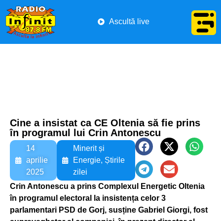
Ascultă live
Cine a insistat ca CE Oltenia să fie prins
în programul lui Crin Antonescu
14
Minerit și
aprilie
Energie
,
Știrile
2025
zilei
Crin Antonescu a prins Complexul Energetic Oltenia
în programul electoral la insistența celor 3
parlamentari PSD de Gorj, susține Gabriel Giorgi, fost