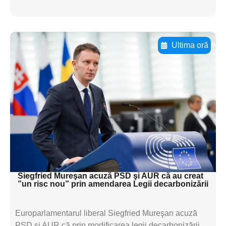
Ultima oră
Adaugă aici textul pentru
subtitluAdaugă aici
textul pentru
subtitluAdaugă aici
textul pentru
subtitluAdaugă aici
textul pentru subti
Siegfried Mureşan acuză PSD şi AUR că au creat
”un risc nou” prin amendarea Legii decarbonizării
Europarlamentarul liberal Siegfried Mureşan acuză
PSD şi AUR că prin modificarea legii decarbonizării