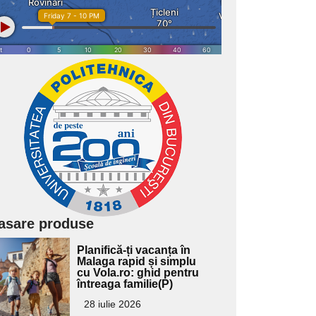
asare produse
Adaugă
Planifică-ți vacanța în
ici textul
Malaga rapid și simplu
cu Vola.ro: ghid pentru
pentru
întreaga familie(P)
ubtitlu
28 iulie 2026