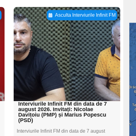
ă
Asculta Interviurile Infinit FM
Adaugă aici textul
pentru
subtitluAdaugă aici
textul pentru
subtitluAdaugă aici
textul pentru
subtitluAdaugă aici
textul pentru subti
Interviurile Infinit FM din data de 7
august 2026. Invitați: Nicolae
Davițoiu (PMP) și Marius Popescu
(PSD)
Interviurile Infinit FM din data de 7 august