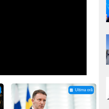
a
s
a
s
a
ă
Ultima oră
s
Adaugă aici textul
pentru