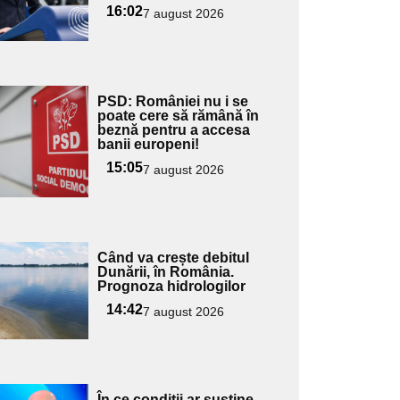
16:02
7 august 2026
Adaugă
PSD: României nu i se
ici textul
poate cere să rămână în
beznă pentru a accesa
pentru
banii europeni!
ubtitlu
15:05
7 august 2026
Adaugă
Când va crește debitul
ici textul
Dunării, în România.
Prognoza hidrologilor
pentru
ubtitlu
14:42
7 august 2026
Adaugă
În ce condiții ar susține