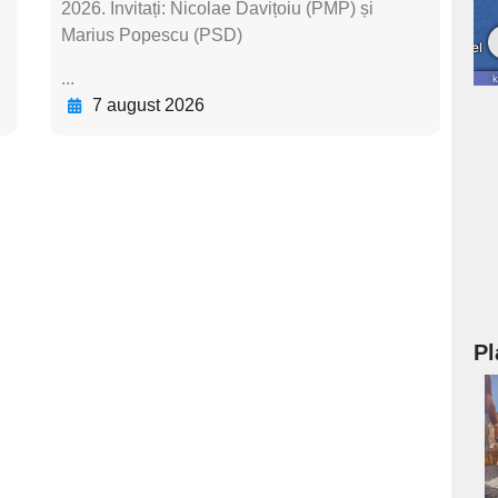
2026. Invitați: Nicolae Davițoiu (PMP) și
Marius Popescu (PSD)
...
7 august 2026
Pl
a
s