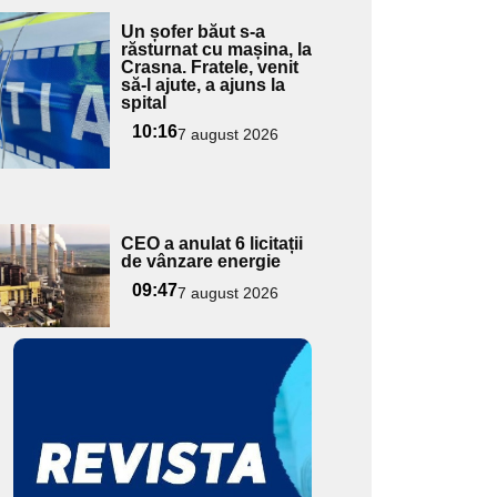
Adaugă
Un șofer băut s-a
ici textul
răsturnat cu mașina, la
Crasna. Fratele, venit
pentru
să-l ajute, a ajuns la
ubtitlu
spital
10:16
7 august 2026
Adaugă
CEO a anulat 6 licitații
ici textul
de vânzare energie
pentru
09:47
7 august 2026
ubtitlu