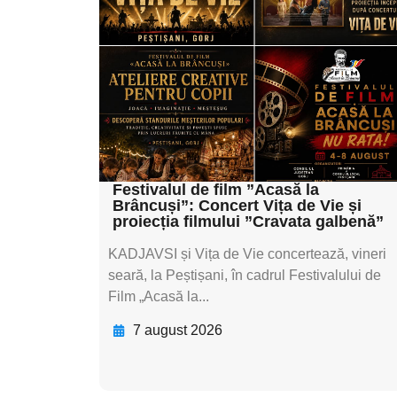
subtitluAdaugă aici
textul pentru
subtitluAdaugă aici
textul pentru
subtitluAdaugă aici
textul pentru subti
Festivalul de film ”Acasă la
Brâncuși”: Concert Vița de Vie și
proiecția filmului ”Cravata galbenă”
KADJAVSI și Vița de Vie concertează, vineri
seară, la Peștișani, în cadrul Festivalului de
Film „Acasă la...
7 august 2026