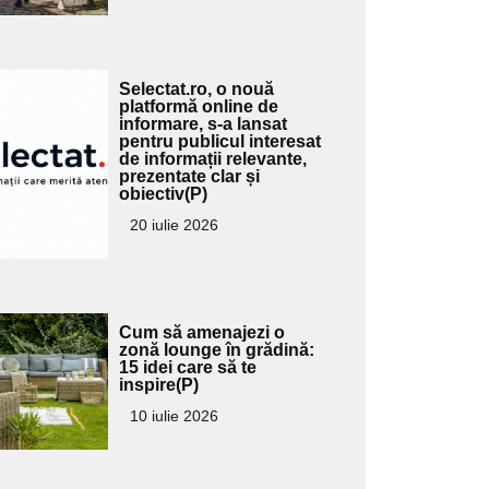
Adaugă
Selectat.ro, o nouă
ici textul
platformă online de
informare, s-a lansat
pentru
pentru publicul interesat
ubtitlu
de informații relevante,
prezentate clar și
obiectiv(P)
20 iulie 2026
Adaugă
Cum să amenajezi o
ici textul
zonă lounge în grădină:
15 idei care să te
pentru
inspire(P)
ubtitlu
10 iulie 2026