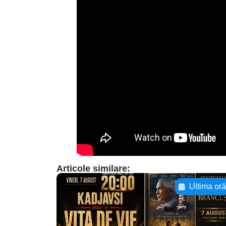
Articole similare:
Ultima or
Adaugă aici textul
pentru