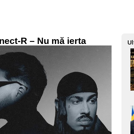
nect-R – Nu mă ierta
Ul
a
s
a
s