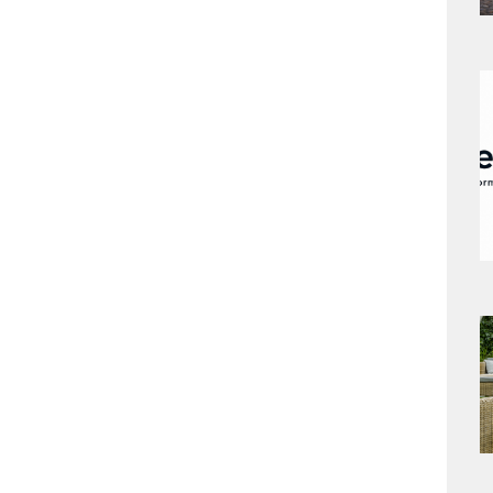
a
s
a
s