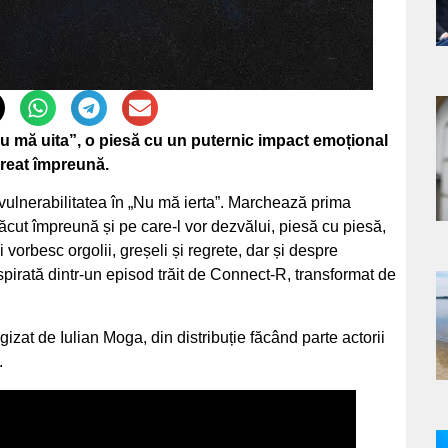
a
u mă uita”, o piesă cu un puternic impact emoțional
creat împreună.
s
vulnerabilitatea în „Nu mă ierta”. Marchează prima
ăcut împreună și pe care-l vor dezvălui, piesă cu piesă,
 vorbesc orgolii, greșeli și regrete, dar și despre
spirată dintr-un episod trăit de Connect-R, transformat de
a
zat de Iulian Moga, din distribuție făcând parte actorii
s
.