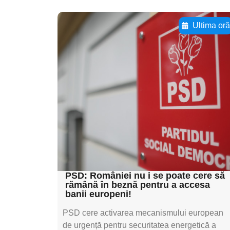
Ultima or
Adaugă aici textul
pentru
subtitluAdaugă aici
textul pentru
subtitluAdaugă aici
textul pentru
subtitluAdaugă aici
textul pentru subti
PSD: României nu i se poate cere să
rămână în beznă pentru a accesa
banii europeni!
PSD cere activarea mecanismului european
de urgență pentru securitatea energetică a