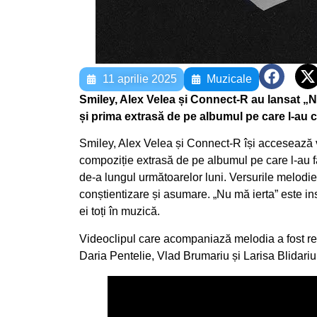
11 aprilie 2025
Muzicale
Smiley, Alex Velea și Connect-R au lansat „N
și prima extrasă de pe albumul pe care l-au 
Smiley, Alex Velea și Connect-R își accesează 
compoziție extrasă de pe albumul pe care l-au f
de-a lungul următoarelor luni. Versurile melodiei
conștientizare și asumare. „Nu mă ierta” este in
ei toți în muzică.
Videoclipul care acompaniază melodia a fost regi
Daria Pentelie, Vlad Brumariu și Larisa Blidariu