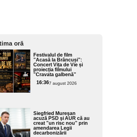
tima oră
Adaugă
Festivalul de film
ici textul
”Acasă la Brâncuși”:
Concert Vița de Vie și
pentru
proiecția filmului
ubtitlu
”Cravata galbenă”
16:36
7 august 2026
Adaugă
Siegfried Mureşan
ici textul
acuză PSD şi AUR că au
creat ”un risc nou” prin
pentru
amendarea Legii
ubtitlu
decarbonizării