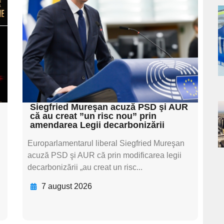
subtitluAdaugă aici
a
textul pentru
subtitluAdaugă aici
s
textul pentru
subtitluAdaugă aici
textul pentru subti
Siegfried Mureşan acuză PSD şi AUR
că au creat ”un risc nou” prin
a
amendarea Legii decarbonizării
s
Europarlamentarul liberal Siegfried Mureşan
acuză PSD şi AUR că prin modificarea legii
decarbonizării „au creat un risc...
7 august 2026