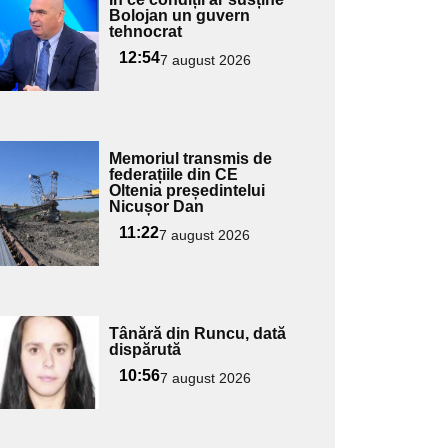
ici textul
Bolojan un guvern
tehnocrat
pentru
ubtitlu
12:54
7 august 2026
Adaugă
Memoriul transmis de
ici textul
federațiile din CE
Oltenia președintelui
pentru
Nicușor Dan
ubtitlu
11:22
7 august 2026
Adaugă
Tânără din Runcu, dată
ici textul
dispărută
pentru
10:56
7 august 2026
ubtitlu