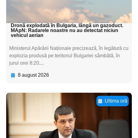
subtitluAdaugă aici
textul pentru subti
Dronă explodată în Bulgaria, lângă un gazoduct.
MApN: Radarele noastre nu au detectat niciun
vehicul aerian
Ministerul Apărării Naționale precizează, în legătură cu
explozia produsă pe teritoriul Bulgariei sâmbătă, în
jurul orei 8:20,...
8 august 2026
Ultima oră
Adaugă aici textul pentru
subtitluAdaugă aici
textul pentru