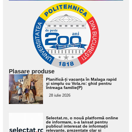
Plasare produse
Adaugă
Planifică-ți vacanța în Malaga rapid
aici textul
și simplu cu Vola.ro: ghid pentru
întreaga familie(P)
pentru
28 iulie 2026
subtitlu
Adaugă
Selectat.ro, o nouă platformă online
aici textul
de informare, s-a lansat pentru
publicul interesat de informații
pentru
relevante, prezentate clar și