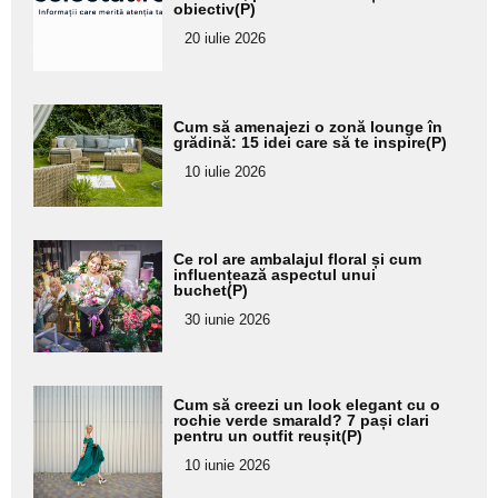
obiectiv(P)
subtitlu
20 iulie 2026
Adaugă
Cum să amenajezi o zonă lounge în
aici textul
grădină: 15 idei care să te inspire(P)
pentru
10 iulie 2026
subtitlu
Adaugă
Ce rol are ambalajul floral și cum
aici textul
influențează aspectul unui
buchet(P)
pentru
30 iunie 2026
subtitlu
Adaugă
Cum să creezi un look elegant cu o
aici textul
rochie verde smarald? 7 pași clari
pentru un outfit reușit(P)
pentru
10 iunie 2026
subtitlu