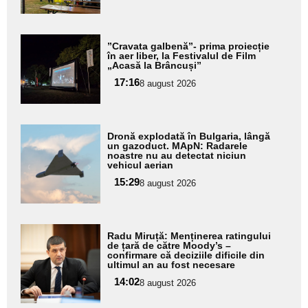
subtitlu
Adaugă
”Cravata galbenă”- prima proiecție
aici textul
în aer liber, la Festivalul de Film
„Acasă la Brâncuși”
pentru
17:16
8 august 2026
subtitlu
Adaugă
Dronă explodată în Bulgaria, lângă
aici textul
un gazoduct. MApN: Radarele
noastre nu au detectat niciun
pentru
vehicul aerian
subtitlu
15:29
8 august 2026
Adaugă
Radu Miruță: Menținerea ratingului
aici textul
de țară de către Moody’s –
confirmare că deciziile dificile din
pentru
ultimul an au fost necesare
subtitlu
14:02
8 august 2026