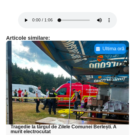
Articole similare:
Ultima oră
Adaugă aici textul pentru
subtitluAdaugă aici
textul pentru
subtitluAdaugă aici
textul pentru
subtitluAdaugă aici
textul pentru subti
Tragedie la târgul de Zilele Comunei Berlești. A
murit electrocutat