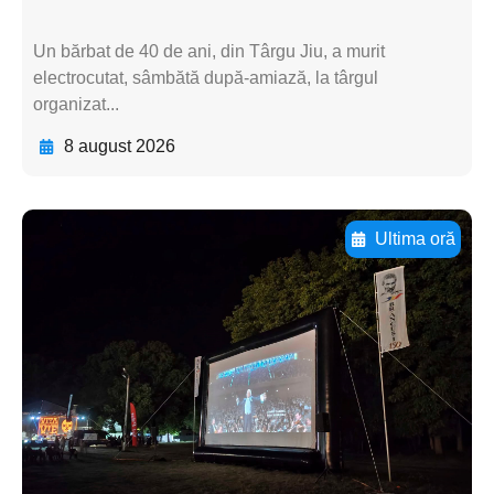
Un bărbat de 40 de ani, din Târgu Jiu, a murit
electrocutat, sâmbătă după-amiază, la târgul
organizat...
8 august 2026
Ultima oră
Adaugă aici textul pentru
subtitluAdaugă aici
textul pentru
subtitluAdaugă aici
textul pentru
subtitluAdaugă aici
textul pentru subti