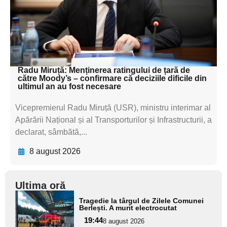
subtitluAdaugă aici
textul pentru
subtitluAdaugă aici
textul pentru subti
Radu Miruță: Menținerea ratingului de țară de
către Moody’s – confirmare că deciziile dificile din
ultimul an au fost necesare
Vicepremierul Radu Miruță (USR), ministru interimar al
Apărării Național și al Transporturilor și Infrastructurii, a
declarat, sâmbătă,...
8 august 2026
Ultima oră
Adaugă
Tragedie la târgul de Zilele Comunei
aici textul
Berlești. A murit electrocutat
pentru
19:44
8 august 2026