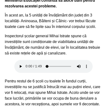
Ministerul Educației continuă să aloce bani pentru
rezolvarea acestei probleme.
În acest an, la 5 unități de învățământ din județ din 3
localități- Aninoasa, Bâlteni și Câlnic- vor trebui făcute
toalete care să fie lipite sau în interiorul corpului școlii.
Inspectorul școlar general Mihai Istrate spune că
investițiile sunt condiționate de viabilitatea unității de
învățământ, de numărul de elevi, iar în localitatea trebuie
să existe rețele de apă și canalizare.
Pentru restul de 6 școli cu toalete în fundul curții,
investițiile nu se justifică întrucât mai au puțini elevi, care
vor fi relocați, mai spune Mihai Istrate. Acolo unde se vor
face lucrări, primăriile se vor ocupa de buna derulare a
acestora, le vor recepționa, apoi sumele vor fi decontate.