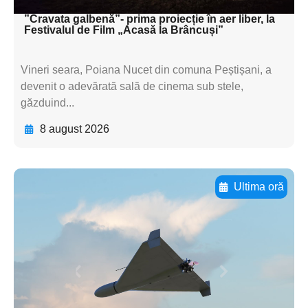
”Cravata galbenă”- prima proiecție în aer liber, la
Festivalul de Film „Acasă la Brâncuși”
Vineri seara, Poiana Nucet din comuna Peștișani, a
devenit o adevărată sală de cinema sub stele,
găzduind...
8 august 2026
Ultima oră
Adaugă aici textul pentru
subtitluAdaugă aici
textul pentru
subtitluAdaugă aici
textul pentru