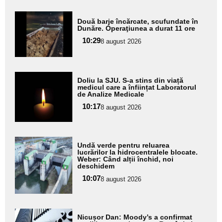
Adaugă
Două barje încărcate, scufundate în
aici textul
Dunăre. Operaţiunea a durat 11 ore
pentru
10:29
8 august 2026
subtitlu
Adaugă
Doliu la SJU. S-a stins din viață
aici textul
medicul care a înființat Laboratorul
de Analize Medicale
pentru
10:17
8 august 2026
subtitlu
Adaugă
Undă verde pentru reluarea
aici textul
lucrărilor la hidrocentralele blocate.
Weber: Când alții închid, noi
pentru
deschidem
subtitlu
10:07
8 august 2026
Adaugă
Nicușor Dan: Moody’s a confirmat