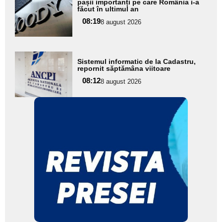
aici textul
pașii importanți pe care România i-a
făcut în ultimul an
pentru
08:19
8 august 2026
subtitlu
Adaugă
Sistemul informatic de la Cadastru,
aici textul
repornit săptămâna viitoare
pentru
08:12
8 august 2026
subtitlu