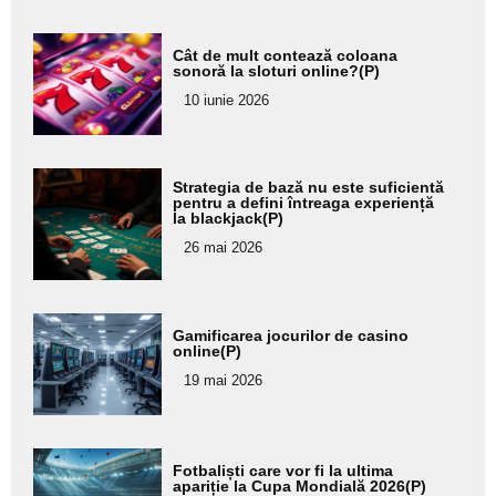
Adaugă
Cât de mult contează coloana
aici textul
sonoră la sloturi online?(P)
pentru
10 iunie 2026
subtitlu
Adaugă
Strategia de bază nu este suficientă
aici textul
pentru a defini întreaga experiență
la blackjack(P)
pentru
26 mai 2026
subtitlu
Adaugă
Gamificarea jocurilor de casino
aici textul
online(P)
pentru
19 mai 2026
subtitlu
Adaugă
Fotbaliști care vor fi la ultima
aici textul
apariție la Cupa Mondială 2026(P)