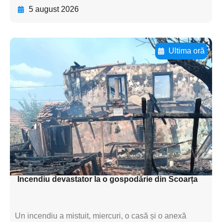
5 august 2026
Ultima oră
Adaugă aici textul pentru
subtitluAdaugă aici
textul pentru
subtitluAdaugă aici
textul pentru
subtitluAdaugă aici
textul pentru subti
Incendiu devastator la o gospodărie din Scoarța
Un incendiu a mistuit, miercuri, o casă și o anexă