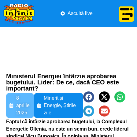
Ascultă live
Ministerul Energiei întârzie aprobarea
bugetului. Lider: De ce, dacă CEO este
important?
8
Minerit și
aprilie
Energie
,
Știrile
2025
zilei
Faptul că întârzie aprobarea bugetului, la Complexul
Energetic Oltenia, nu este un semn bun, crede liderul
sindical Nicu Bunoaica. În opinia sa, Ministerul