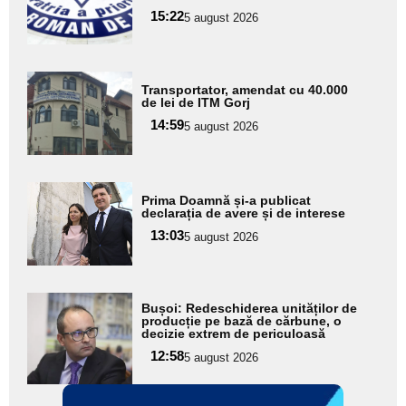
pentru
15:22
5 august 2026
subtitlu
Adaugă
Transportator, amendat cu 40.000
aici textul
de lei de ITM Gorj
pentru
14:59
5 august 2026
subtitlu
Adaugă
Prima Doamnă și-a publicat
aici textul
declarația de avere și de interese
pentru
13:03
5 august 2026
subtitlu
Adaugă
Bușoi: Redeschiderea unităților de
aici textul
producție pe bază de cărbune, o
decizie extrem de periculoasă
pentru
12:58
5 august 2026
subtitlu