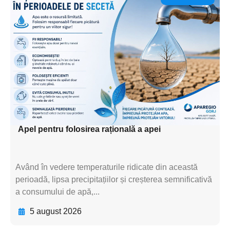
Adaugă aici textul pentru
subtitluAdaugă aici
textul pentru
subtitluAdaugă aici
textul pentru
subtitluAdaugă aici
textul pentru subti
Apel pentru folosirea rațională a apei
Având în vedere temperaturile ridicate din această
perioadă, lipsa precipitațiilor și creșterea semnificativă
a consumului de apă,...
5 august 2026