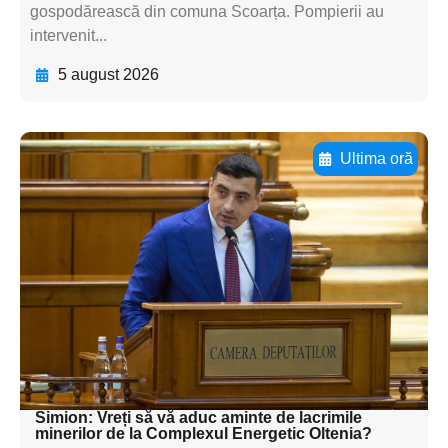
gospodărească din comuna Scoarța. Pompierii au
intervenit...
5 august 2026
Ultima oră
Adaugă aici textul pentru
subtitluAdaugă aici
textul pentru
subtitluAdaugă aici
textul pentru
subtitluAdaugă aici
textul pentru subti
Simion: Vreți să vă aduc aminte de lacrimile
minerilor de la Complexul Energetic Oltenia?