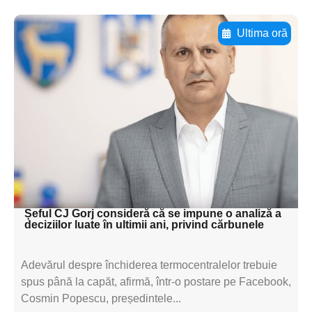
Ultima oră
Adaugă aici textul pentru
subtitluAdaugă aici
textul pentru
subtitluAdaugă aici
textul pentru
subtitluAdaugă aici
textul pentru subti
Șeful CJ Gorj consideră că se impune o analiză a
deciziilor luate în ultimii ani, privind cărbunele
Adevărul despre închiderea termocentralelor trebuie
spus până la capăt, afirmă, într-o postare pe Facebook,
Cosmin Popescu, președintele...