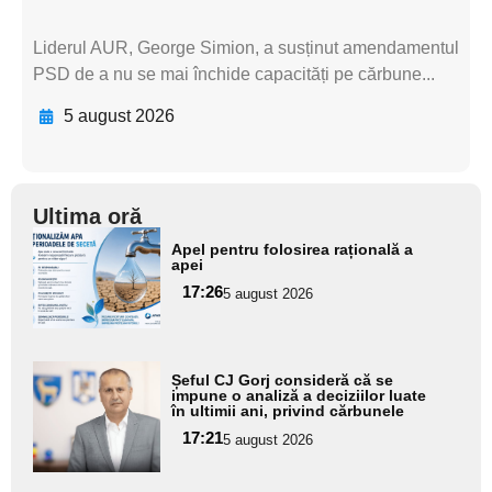
Liderul AUR, George Simion, a susținut amendamentul
PSD de a nu se mai închide capacități pe cărbune...
5 august 2026
Ultima oră
Adaugă
Apel pentru folosirea rațională a
aici textul
apei
pentru
17:26
5 august 2026
subtitlu
Adaugă
Șeful CJ Gorj consideră că se
aici textul
impune o analiză a deciziilor luate
în ultimii ani, privind cărbunele
pentru
17:21
5 august 2026
subtitlu