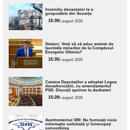
Adaugă
Incendiu devastator la o
aici textul
gospodărie din Scoarța
pentru
15:39
5 august 2026
subtitlu
Adaugă
Simion: Vreți să vă aduc aminte de
aici textul
lacrimile minerilor de la Complexul
Energetic Oltenia?
pentru
15:35
5 august 2026
subtitlu
Adaugă
Camera Deputaților a adoptat Legea
aici textul
decarbonizării, cu amendamentul
PSD. Discuții aprinse la dezbateri
pentru
15:28
5 august 2026
subtitlu
Adaugă
Avertismentul SRI: Nu furnizați nicio
aici textul
informație solicitată și întrerupeți
convorbirea