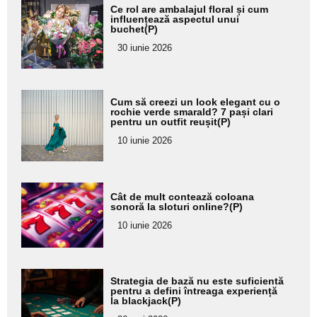
Adaugă
Ce rol are ambalajul floral și cum
aici textul
influențează aspectul unui
buchet(P)
pentru
30 iunie 2026
subtitlu
Adaugă
Cum să creezi un look elegant cu o
aici textul
rochie verde smarald? 7 pași clari
pentru un outfit reușit(P)
pentru
10 iunie 2026
subtitlu
Adaugă
Cât de mult contează coloana
aici textul
sonoră la sloturi online?(P)
pentru
10 iunie 2026
subtitlu
Adaugă
Strategia de bază nu este suficientă
aici textul
pentru a defini întreaga experiență
la blackjack(P)
pentru