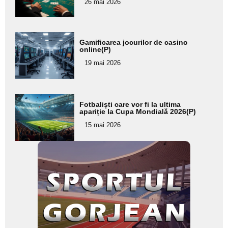
26 mai 2026
subtitlu
Adaugă
Gamificarea jocurilor de casino
aici textul
online(P)
pentru
19 mai 2026
subtitlu
Adaugă
Fotbaliști care vor fi la ultima
aici textul
apariție la Cupa Mondială 2026(P)
pentru
15 mai 2026
subtitlu