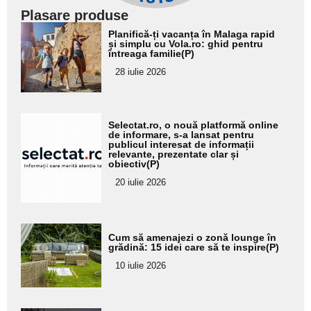
Plasare produse
Adaugă
Planifică-ți vacanța în Malaga rapid
aici textul
și simplu cu Vola.ro: ghid pentru
întreaga familie(P)
pentru
28 iulie 2026
subtitlu
Adaugă
Selectat.ro, o nouă platformă online
aici textul
de informare, s-a lansat pentru
publicul interesat de informații
pentru
relevante, prezentate clar și
obiectiv(P)
subtitlu
20 iulie 2026
Adaugă
Cum să amenajezi o zonă lounge în
aici textul
grădină: 15 idei care să te inspire(P)
pentru
10 iulie 2026
subtitlu