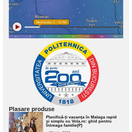
Plasare produse
Adaugă
Planifică-ți vacanța în Malaga rapid
aici textul
și simplu cu Vola.ro: ghid pentru
întreaga familie(P)
pentru