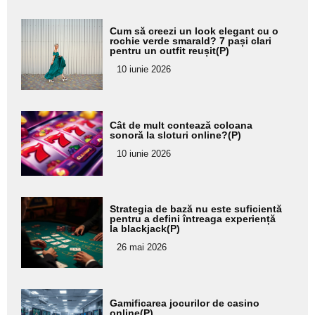
Adaugă
Cum să creezi un look elegant cu o
aici textul
rochie verde smarald? 7 pași clari
pentru un outfit reușit(P)
pentru
10 iunie 2026
subtitlu
Adaugă
Cât de mult contează coloana
aici textul
sonoră la sloturi online?(P)
pentru
10 iunie 2026
subtitlu
Adaugă
Strategia de bază nu este suficientă
aici textul
pentru a defini întreaga experiență
la blackjack(P)
pentru
26 mai 2026
subtitlu
Adaugă
Gamificarea jocurilor de casino
aici textul
online(P)