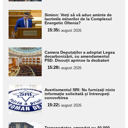
Adaugă
Simion: Vreți să vă aduc aminte de
aici textul
lacrimile minerilor de la Complexul
Energetic Oltenia?
pentru
15:35
5 august 2026
subtitlu
Adaugă
Camera Deputaților a adoptat Legea
aici textul
decarbonizării, cu amendamentul
PSD. Discuții aprinse la dezbateri
pentru
15:28
5 august 2026
subtitlu
Adaugă
Avertismentul SRI: Nu furnizați nicio
aici textul
informație solicitată și întrerupeți
convorbirea
pentru
15:22
5 august 2026
subtitlu
Adaugă
Transportator, amendat cu 40.000