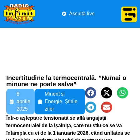
Ascultă live
Incertitudine la termocentrală. ”Numai o
minune ne poate salva”
8
Minerit și
aprilie
Energie
,
Știrile
2025
zilei
Într-o așteptare tensionată se află angajații
termocentralei de la Ișalnița, care nu știu ce se va
întâmpla cu ei de la 1 ianuarie 2026, când unitatea se