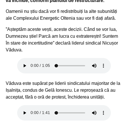
va închide, conform planului de restructurare.
Oamenii nu știu dacă vor fi redistribuiți la alte subunități
ale Complexului Energetic Oltenia sau vor fi dați afară.
”Așteptăm aceste vești, aceste decizii. Când se vor lua,
Dumnezeu știe! Parcă am lucra cu extratereștri! Suntem
în stare de incertitudine” declară liderul sindical Nicușor
Văduva.
Văduva este supărat pe liderii sindicatului majoritar de la
Ișalnița, condus de Gelă Ionescu. Le reproșează că au
acceptat, fără o oră de protest, închiderea unității.