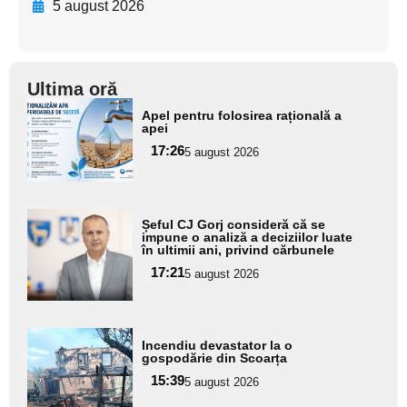
5 august 2026
Ultima oră
Adaugă
Apel pentru folosirea rațională a
aici textul
apei
pentru
17:26
5 august 2026
subtitlu
Adaugă
Șeful CJ Gorj consideră că se
aici textul
impune o analiză a deciziilor luate
în ultimii ani, privind cărbunele
pentru
17:21
5 august 2026
subtitlu
Adaugă
Incendiu devastator la o
aici textul
gospodărie din Scoarța
pentru
15:39
5 august 2026
subtitlu