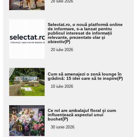
28 iulie 2026
subtitlu
Adaugă
Selectat.ro, o nouă platformă online
aici textul
de informare, s-a lansat pentru
publicul interesat de informații
pentru
relevante, prezentate clar și
obiectiv(P)
subtitlu
20 iulie 2026
Adaugă
Cum să amenajezi o zonă lounge în
aici textul
grădină: 15 idei care să te inspire(P)
pentru
10 iulie 2026
subtitlu
Adaugă
Ce rol are ambalajul floral și cum
aici textul
influențează aspectul unui
buchet(P)
pentru
30 iunie 2026
subtitlu