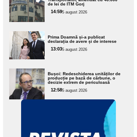
aici textul
de lei de ITM Gorj
pentru
14:59
5 august 2026
subtitlu
Adaugă
Prima Doamnă și-a publicat
aici textul
declarația de avere și de interese
pentru
13:03
5 august 2026
subtitlu
Adaugă
Bușoi: Redeschiderea unităților de
aici textul
producție pe bază de cărbune, o
decizie extrem de periculoasă
pentru
12:58
5 august 2026
subtitlu