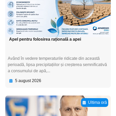
subtitluAdaugă aici
textul pentru
subtitluAdaugă aici
textul pentru subti
Apel pentru folosirea rațională a apei
Având în vedere temperaturile ridicate din această
perioadă, lipsa precipitațiilor și creșterea semnificativă
a consumului de apă,...
5 august 2026
Ultima oră
Adaugă aici textul pentru