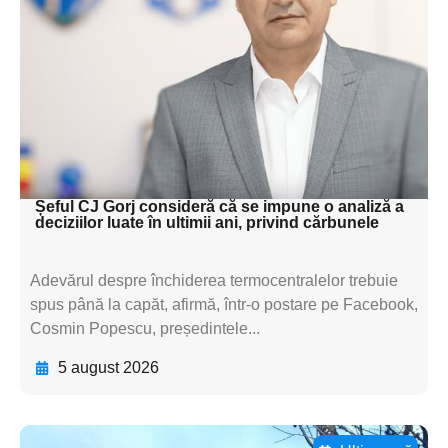
subtitluAdaugă aici
textul pentru
subtitluAdaugă aici
textul pentru
subtitluAdaugă aici
textul pentru subti
Șeful CJ Gorj consideră că se impune o analiză a
deciziilor luate în ultimii ani, privind cărbunele
Adevărul despre închiderea termocentralelor trebuie
spus până la capăt, afirmă, într-o postare pe Facebook,
Cosmin Popescu, președintele...
5 august 2026