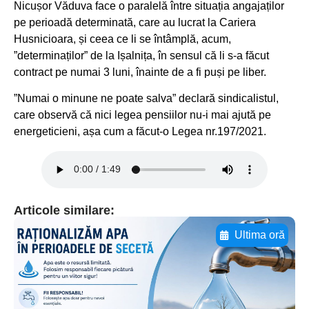
Nicușor Văduva face o paralelă între situația angajaților
pe perioadă determinată, care au lucrat la Cariera
Husnicioara, și ceea ce li se întâmplă, acum,
”determinaților” de la Ișalnița, în sensul că li s-a făcut
contract pe numai 3 luni, înainte de a fi puși pe liber.
”Numai o minune ne poate salva” declară sindicalistul,
care observă că nici legea pensiilor nu-i mai ajută pe
energeticieni, așa cum a făcut-o Legea nr.197/2021.
Articole similare:
Ultima oră
Adaugă aici textul pentru
subtitluAdaugă aici
textul pentru