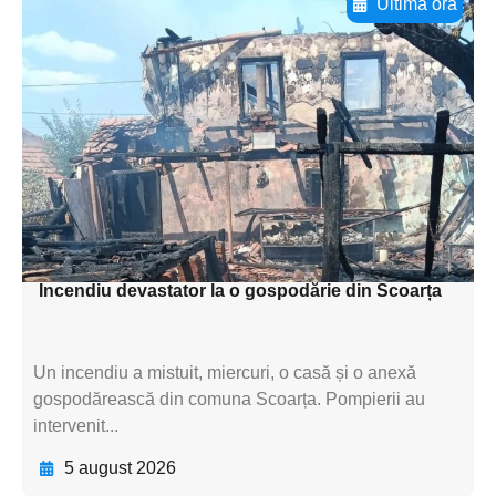
Ultima oră
Adaugă aici textul pentru
subtitluAdaugă aici
textul pentru
subtitluAdaugă aici
textul pentru
subtitluAdaugă aici
textul pentru subti
Incendiu devastator la o gospodărie din Scoarța
Un incendiu a mistuit, miercuri, o casă și o anexă
gospodărească din comuna Scoarța. Pompierii au
intervenit...
5 august 2026