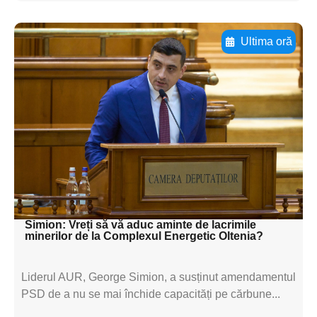
Ultima oră
Adaugă aici textul pentru
subtitluAdaugă aici
textul pentru
subtitluAdaugă aici
textul pentru
subtitluAdaugă aici
textul pentru subti
Simion: Vreți să vă aduc aminte de lacrimile
minerilor de la Complexul Energetic Oltenia?
Liderul AUR, George Simion, a susținut amendamentul
PSD de a nu se mai închide capacități pe cărbune...