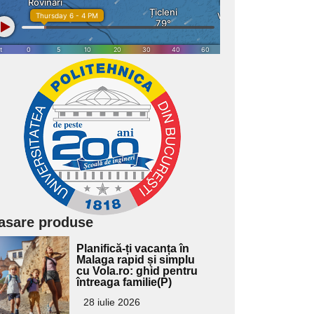
asare produse
Adaugă
Planifică-ți vacanța în
ici textul
Malaga rapid și simplu
cu Vola.ro: ghid pentru
pentru
întreaga familie(P)
ubtitlu
28 iulie 2026