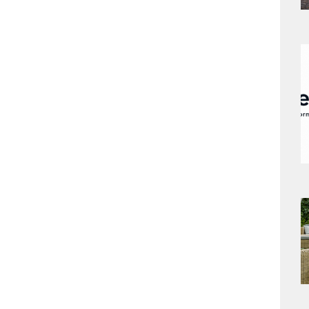
a
s
a
s