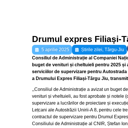
Drumul expres Filiași-T
5 aprilie 2025
Știrile zilei
,
Târgu-Jiu
Consiliul de Administrație al Companiei Națion
buget de venituri și cheltuieli pentru 2025 și 
serviciilor de supervizare pentru Autostrada
a Drumului Expres Filiași-Târgu Jiu, transmi
,,Consiliul de Administrație a avizat un buget d
venituri și vheltuieli, au fost aprobate și notele 
supervizare a lucrărilor de proiectare și execuț
Lețcani ale Autostrăzii Unirii-A 8, pentru cele tr
contractul de supervizare pentru Drumul Expres
Consiliului de Administrație al CNIR, Ștefan Ioni