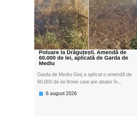
textul pentru
subtitluAdaugă aici
textul pentru
subtitluAdaugă aici
textul pentru subti
Poluare la Drăguțești. Amendă de
60.000 de lei, aplicată de Garda de
Mediu
Garda de Mediu Gorj a aplicat o amendă de
60.000 de lei firmei care are abator în...
6 august 2026