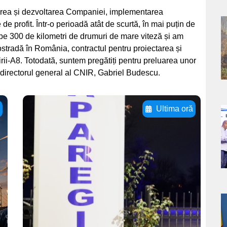
onarea și dezvoltarea Companiei, implementarea
de profit. Într-o perioadă atât de scurtă, în mai puțin de
a
ape 300 de kilometri de drumuri de mare viteză și am
stradă în România, contractul pentru proiectarea și
s
nirii-A8. Totodată, suntem pregătiți pentru preluarea unor
at directorul general al CNIR, Gabriel Budescu.
ă
Ultima oră
a
Adaugă aici textul
pentru
s
subtitluAdaugă aici
textul pentru
subtitluAdaugă aici
textul pentru
a
subtitluAdaugă aici