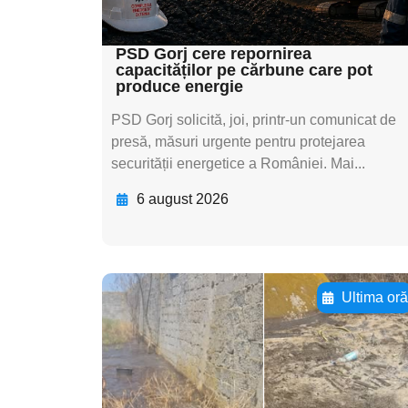
textul pentru subti
PSD Gorj cere repornirea
capacităților pe cărbune care pot
produce energie
PSD Gorj solicită, joi, printr-un comunicat de
presă, măsuri urgente pentru protejarea
securității energetice a României. Mai...
6 august 2026
Ultima or
Adaugă aici textul
pentru
subtitluAdaugă aici