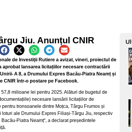
ârgu Jiu. Anunțul CNIR
Ul
a
ale de Investiții Rutiere a avizat, vineri, proiectul de
a aprobat lansarea licitațiilor necesare contractării
s
 Unirii- A 8, a Drumului Expres Bacău-Piatra Neamț și
te CNIR într-o postare pe Facebook.
e 57,8 milioane lei pentru 2025. Alături de bugetul de
(documentațiile) necesare lansării licitațiilor de
ie pentru tronsoanele dintre Moțca, Târgu Frumos și
a
ei loturi ale Drumului Expres Filiași-Târgu Jiu, respectiv
 Bacău-Piatra Neamț“, a declarat președintele
s
ță.