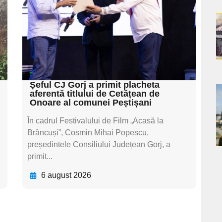
textul pentru
subtitluAdaugă aici
a
textul pentru
subtitluAdaugă aici
s
textul pentru subti
Șeful CJ Gorj a primit placheta
aferentă titlului de Cetățean de
a
Onoare al comunei Peștișani
În cadrul Festivalului de Film „Acasă la
s
Brâncuși”, Cosmin Mihai Popescu,
președintele Consiliului Județean Gorj, a
primit...
6 august 2026