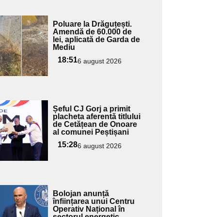
Adaugă
Poluare la Drăguțești.
ici textul
Amendă de 60.000 de
lei, aplicată de Garda de
pentru
Mediu
ubtitlu
18:51
6 august 2026
Adaugă
Șeful CJ Gorj a primit
ici textul
placheta aferentă titlului
de Cetățean de Onoare
pentru
al comunei Peștișani
ubtitlu
15:28
6 august 2026
Adaugă
Bolojan anunță
ici textul
înființarea unui Centru
Operativ Național în
pentru
sectorul energetic