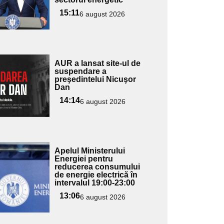
ubtitlu
15:11
6 august 2026
Adaugă
AUR a lansat site-ul de
ici textul
suspendare a
preşedintelui Nicuşor
pentru
Dan
ubtitlu
14:14
6 august 2026
Adaugă
Apelul Ministerului
ici textul
Energiei pentru
reducerea consumului
pentru
de energie electrică în
ubtitlu
intervalul 19:00-23:00
13:06
6 august 2026