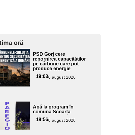
tima oră
Adaugă
PSD Gorj cere
ici textul
repornirea capacităților
pe cărbune care pot
pentru
produce energie
ubtitlu
19:03
6 august 2026
Adaugă
Apă la program în
ici textul
comuna Scoarța
pentru
18:56
6 august 2026
ubtitlu