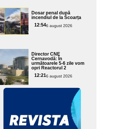
Adaugă
Dosar penal după
ici textul
incendiul de la Scoarța
pentru
12:54
6 august 2026
ubtitlu
Adaugă
Director CNE
ici textul
Cernavodă: În
următoarele 5-6 zile vom
pentru
opri Reactorul 2
ubtitlu
12:21
6 august 2026