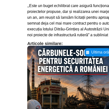
,,Este un buget echilibrat care asigură funcți
proiectelor propuse, dar și realizarea unei marje 
un an, am reușit să lansăm licitații pentru apro
semnat deja cel mai mare contract pentru o auto
execuția lotului Ditrău-Grințieș al Autostrăzii U
noi proiecte de infrastructură rutieră” a sublini
Articole similare:
Ultima or
Adaugă aici textul
pentru
subtitluAdaugă aici
textul pentru
subtitluAdaugă aici
textul pentru
subtitluAdaugă aici