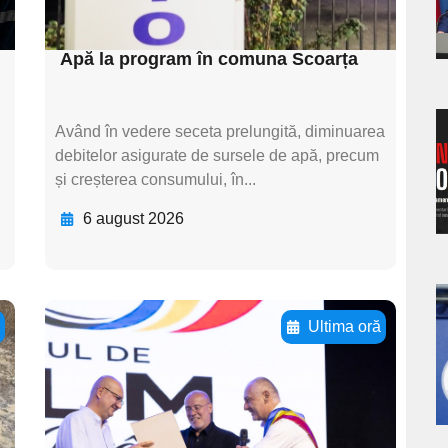
s
textul pentru subti
Apă la program în comuna Scoarța
Având în vedere seceta prelungită, diminuarea
a
debitelor asigurate de sursele de apă, precum
și creșterea consumului, în...
s
6 august 2026
a
ă
Ultima oră
Adaugă aici textul
s
pentru
subtitluAdaugă aici