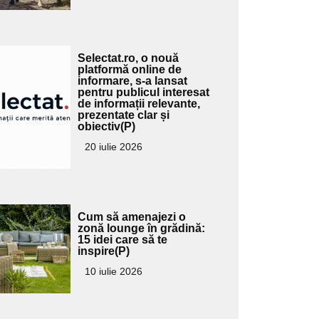
Adaugă
Selectat.ro, o nouă
ici textul
platformă online de
informare, s-a lansat
pentru
pentru publicul interesat
ubtitlu
de informații relevante,
prezentate clar și
obiectiv(P)
20 iulie 2026
Adaugă
Cum să amenajezi o
ici textul
zonă lounge în grădină:
15 idei care să te
pentru
inspire(P)
ubtitlu
10 iulie 2026