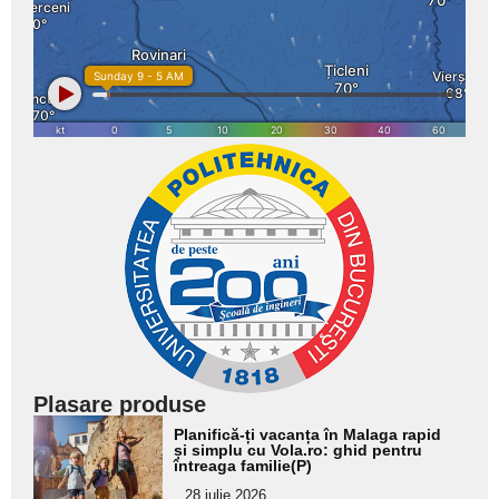
Plasare produse
Adaugă
Planifică-ți vacanța în Malaga rapid
aici textul
și simplu cu Vola.ro: ghid pentru
întreaga familie(P)
pentru
28 iulie 2026