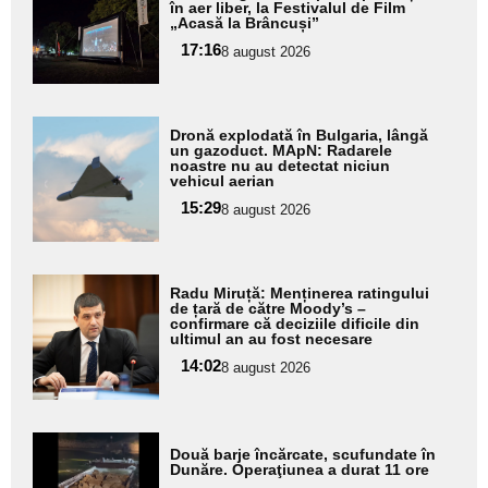
aici textul
în aer liber, la Festivalul de Film
„Acasă la Brâncuși”
pentru
17:16
8 august 2026
subtitlu
Adaugă
Dronă explodată în Bulgaria, lângă
aici textul
un gazoduct. MApN: Radarele
noastre nu au detectat niciun
pentru
vehicul aerian
subtitlu
15:29
8 august 2026
Adaugă
Radu Miruță: Menținerea ratingului
aici textul
de țară de către Moody’s –
confirmare că deciziile dificile din
pentru
ultimul an au fost necesare
subtitlu
14:02
8 august 2026
Adaugă
Două barje încărcate, scufundate în
aici textul
Dunăre. Operaţiunea a durat 11 ore