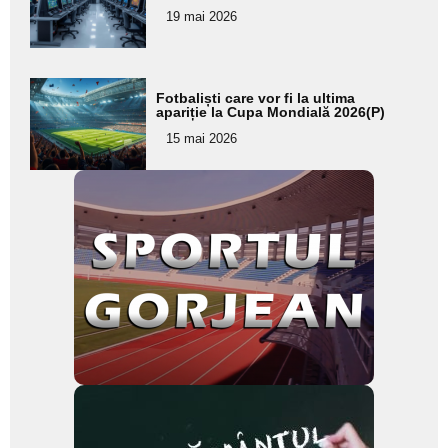
pentru
19 mai 2026
subtitlu
Adaugă
Fotbaliști care vor fi la ultima
aici textul
apariție la Cupa Mondială 2026(P)
pentru
15 mai 2026
subtitlu