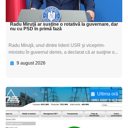
subtitluAdaugă aici
textul pentru subti
Radu Miruţă ar susţine o rotativă la guvernare, dar
nu cu PSD în primă fază
Radu Miruţă, unul dintre liderii USR şi viceprim-
ministru în guvernul demis, a declarat că ar susţine o...
9 august 2026
Ultima oră
Adaugă aici textul pentru
subtitluAdaugă aici
textul pentru