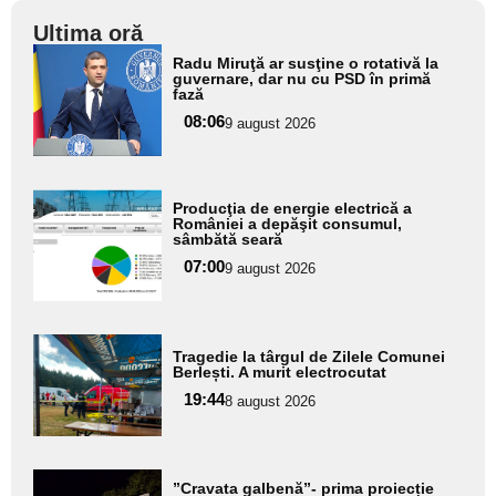
Ultima oră
Adaugă
Radu Miruţă ar susţine o rotativă la
aici textul
guvernare, dar nu cu PSD în primă
fază
pentru
08:06
9 august 2026
subtitlu
Adaugă
Producţia de energie electrică a
aici textul
României a depăşit consumul,
sâmbătă seară
pentru
07:00
9 august 2026
subtitlu
Adaugă
Tragedie la târgul de Zilele Comunei
aici textul
Berlești. A murit electrocutat
pentru
19:44
8 august 2026
subtitlu
Adaugă
”Cravata galbenă”- prima proiecție