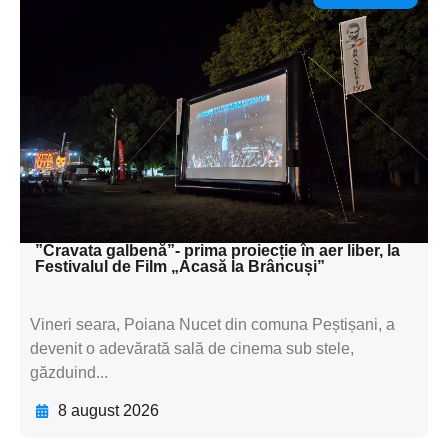
Adaugă aici textul pentru
subtitluAdaugă aici
textul pentru
subtitluAdaugă aici
textul pentru
subtitluAdaugă aici
textul pentru subti
”Cravata galbenă”- prima proiecție în aer liber, la
Festivalul de Film „Acasă la Brâncuși”
Vineri seara, Poiana Nucet din comuna Peștișani, a
devenit o adevărată sală de cinema sub stele,
găzduind...
8 august 2026