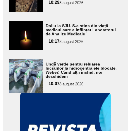
pentru
10:29
8 august 2026
subtitlu
Adaugă
Doliu la SJU. S-a stins din viață
aici textul
medicul care a înființat Laboratorul
de Analize Medicale
pentru
10:17
8 august 2026
subtitlu
Adaugă
Undă verde pentru reluarea
aici textul
lucrărilor la hidrocentralele blocate.
Weber: Când alții închid, noi
pentru
deschidem
subtitlu
10:07
8 august 2026