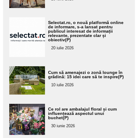
subtitlu
Adaugă
Selectat.ro, o nouă platformă online
aici textul
de informare, s-a lansat pentru
publicul interesat de informații
pentru
relevante, prezentate clar și
obiectiv(P)
subtitlu
20 iulie 2026
Adaugă
Cum să amenajezi o zonă lounge în
aici textul
grădină: 15 idei care să te inspire(P)
pentru
10 iulie 2026
subtitlu
Adaugă
Ce rol are ambalajul floral și cum
aici textul
influențează aspectul unui
buchet(P)
pentru
30 iunie 2026
subtitlu