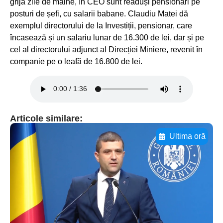
grija zile de mâine, în CEO sunt readuși pensionari pe
posturi de șefi, cu salarii babane. Claudiu Matei dă
exemplul directorului de la Investiții, pensionar, care
încasează și un salariu lunar de 16.300 de lei, dar și pe
cel al directorului adjunct al Direcției Miniere, revenit în
companie pe o leafă de 16.800 de lei.
Articole similare:
Ultima oră
Adaugă aici textul pentru
subtitluAdaugă aici
textul pentru
subtitluAdaugă aici
textul pentru