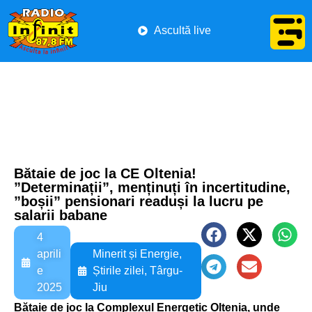
Ascultă live
Bătaie de joc la CE Oltenia!
”Determinații”, menținuți în incertitudine,
”boșii” pensionari readuși la lucru pe
salarii babane
4
aprili
Minerit și Energie
,
e
Știrile zilei
,
Târgu-
2025
Jiu
Bătaie de joc la Complexul Energetic Oltenia, unde