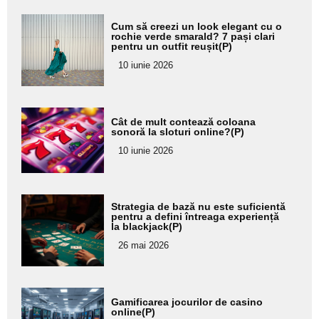
Adaugă
Cum să creezi un look elegant cu o
aici textul
rochie verde smarald? 7 pași clari
pentru un outfit reușit(P)
pentru
10 iunie 2026
subtitlu
Adaugă
Cât de mult contează coloana
aici textul
sonoră la sloturi online?(P)
pentru
10 iunie 2026
subtitlu
Adaugă
Strategia de bază nu este suficientă
aici textul
pentru a defini întreaga experiență
la blackjack(P)
pentru
26 mai 2026
subtitlu
Adaugă
Gamificarea jocurilor de casino
aici textul
online(P)