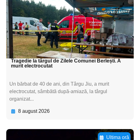
subtitluAdaugă aici
textul pentru
subtitluAdaugă aici
textul pentru
subtitluAdaugă aici
textul pentru subti
Tragedie la târgul de Zilele Comunei Berlești. A
murit electrocutat
Un bărbat de 40 de ani, din Târgu Jiu, a murit
electrocutat, sâmbătă după-amiază, la târgul
organizat...
8 august 2026
Ultima oră