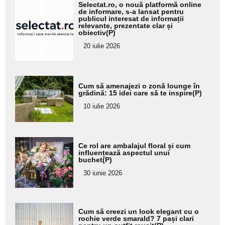
Adaugă
Selectat.ro, o nouă platformă online
aici textul
de informare, s-a lansat pentru
publicul interesat de informații
pentru
relevante, prezentate clar și
obiectiv(P)
subtitlu
20 iulie 2026
Adaugă
Cum să amenajezi o zonă lounge în
aici textul
grădină: 15 idei care să te inspire(P)
pentru
10 iulie 2026
subtitlu
Adaugă
Ce rol are ambalajul floral și cum
aici textul
influențează aspectul unui
buchet(P)
pentru
30 iunie 2026
subtitlu
Adaugă
Cum să creezi un look elegant cu o
aici textul
rochie verde smarald? 7 pași clari