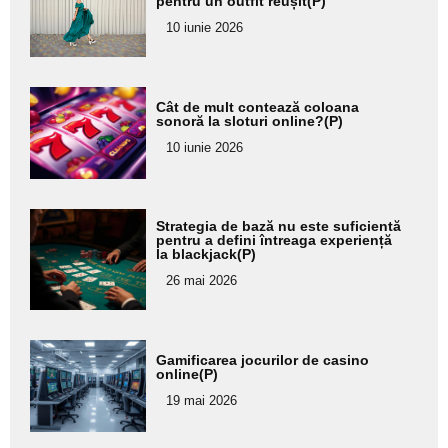
pentru un outfit reușit(P)
pentru
10 iunie 2026
subtitlu
Adaugă
Cât de mult contează coloana
aici textul
sonoră la sloturi online?(P)
pentru
10 iunie 2026
subtitlu
Adaugă
Strategia de bază nu este suficientă
aici textul
pentru a defini întreaga experiență
la blackjack(P)
pentru
26 mai 2026
subtitlu
Adaugă
Gamificarea jocurilor de casino
aici textul
online(P)
pentru
19 mai 2026
subtitlu