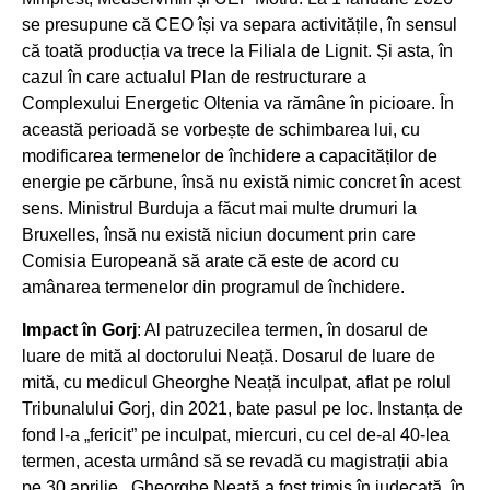
se presupune că CEO își va separa activitățile, în sensul
că toată producția va trece la Filiala de Lignit. Și asta, în
cazul în care actualul Plan de restructurare a
Complexului Energetic Oltenia va rămâne în picioare. În
această perioadă se vorbește de schimbarea lui, cu
modificarea termenelor de închidere a capacităților de
energie pe cărbune, însă nu există nimic concret în acest
sens. Ministrul Burduja a făcut mai multe drumuri la
Bruxelles, însă nu există niciun document prin care
Comisia Europeană să arate că este de acord cu
amânarea termenelor din programul de închidere.
Impact în Gorj
: Al patruzecilea termen, în dosarul de
luare de mită al doctorului Neață. Dosarul de luare de
mită, cu medicul Gheorghe Neață inculpat, aflat pe rolul
Tribunalului Gorj, din 2021, bate pasul pe loc. Instanța de
fond l-a „fericit” pe inculpat, miercuri, cu cel de-al 40-lea
termen, acesta urmând să se revadă cu magistrații abia
pe 30 aprilie. Gheorghe Neață a fost trimis în judecată, în