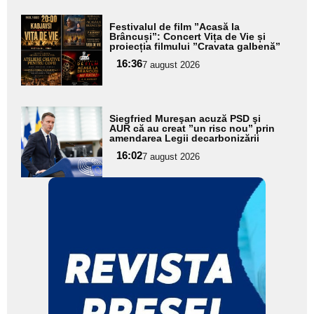
Adaugă
Festivalul de film ”Acasă la
aici textul
Brâncuși”: Concert Vița de Vie și
proiecția filmului ”Cravata galbenă”
pentru
16:36
7 august 2026
subtitlu
Adaugă
Siegfried Mureşan acuză PSD şi
aici textul
AUR că au creat ”un risc nou” prin
amendarea Legii decarbonizării
pentru
16:02
7 august 2026
subtitlu