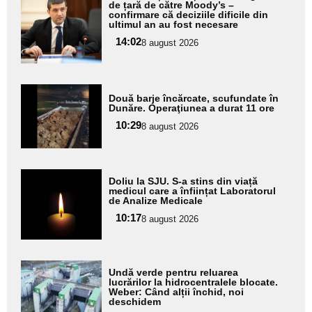
aici textul
de țară de către Moody’s –
confirmare că deciziile dificile din
pentru
ultimul an au fost necesare
subtitlu
14:02
8 august 2026
Adaugă
Două barje încărcate, scufundate în
aici textul
Dunăre. Operaţiunea a durat 11 ore
pentru
10:29
8 august 2026
subtitlu
Adaugă
Doliu la SJU. S-a stins din viață
aici textul
medicul care a înființat Laboratorul
de Analize Medicale
pentru
10:17
8 august 2026
subtitlu
Adaugă
Undă verde pentru reluarea
aici textul
lucrărilor la hidrocentralele blocate.
Weber: Când alții închid, noi
pentru
deschidem