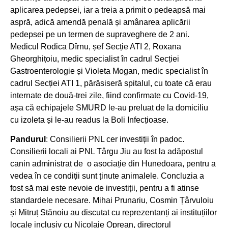
aplicarea pedepsei, iar a treia a primit o pedeapsă mai
aspră, adică amendă penală și amânarea aplicării
pedepsei pe un termen de supraveghere de 2 ani.
Medicul Rodica Dîrnu, șef Secție ATI 2, Roxana
Gheorghițoiu, medic specialist în cadrul Secției
Gastroenterologie și Violeta Mogan, medic specialist în
cadrul Secției ATI 1, părăsiseră spitalul, cu toate că erau
internate de două-trei zile, fiind confirmate cu Covid-19,
așa că echipajele SMURD le-au preluat de la domiciliu
cu izoleta și le-au readus la Boli Infecțioase.
Pandurul
: Consilierii PNL cer investiții în padoc.
Consilierii locali ai PNL Târgu Jiu au fost la adăpostul
canin administrat de o asociație din Hunedoara, pentru a
vedea în ce condiții sunt ținute animalele. Concluzia a
fost să mai este nevoie de investiții, pentru a fi atinse
standardele necesare. Mihai Prunariu, Cosmin Țârvuloiu
și Mitruț Stănoiu au discutat cu reprezentanți ai instituțiilor
locale inclusiv cu Nicolaie Oprean, directorul