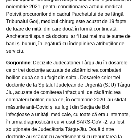
noiembrie 2021, pentru condiționarea actului medical.
Potrivit procurorilor din cadrul Parchetului de pe lângă
Tribunalul Gorj, medicul chirurg este acuzat de 19 fapte
de luare de mită, din care două în formă continuată.
Anchetatorii spun că doctorul ar fi luat mai multe sume de
bani și bunuri, în legătură cu îndeplinirea atribuțiilor de
serviciu.
Gorjonline
: Deciziile Judecătoriei Târgu Jiu în dosarele
celor trei doctorițe acuzate de zădărnicirea combaterii
bolilor, după ce au fugit din spital. Dosarele celor trei
doctorițe de la Spitalul Județean de Urgență (SJU) Târgu
Jiu, acuzate de comiterea infracțiunii de zădărnicirea
combaterii bolilor, după ce, în octombrie 2020, au sfidat
măsurile anti-Covid și au fugit din Secția de Boli
Infecțioase a unității medicale, cu toate că erau internate,
în urma diagnosticării cu virusul SARS-CoV -2, au fost
soluționate de Judecătoria Târgu-Jiu. Două dintre
doctorițe au scăpat cu avertisment și cu renunțarea la