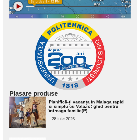
Plasare produse
Adaugă
Planifică-ți vacanța în Malaga rapid
aici textul
și simplu cu Vola.ro: ghid pentru
întreaga familie(P)
pentru
28 iulie 2026
subtitlu