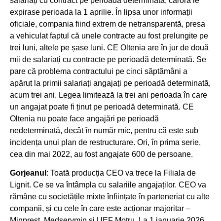
salariați cu contract pe perioadă determinată, cărora le
expirase perioada la 1 aprilie. În lipsa unor informații
oficiale, compania fiind extrem de netransparentă, presa
a vehiculat faptul că unele contracte au fost prelungite pe
trei luni, altele pe șase luni. CE Oltenia are în jur de două
mii de salariați cu contracte pe perioadă determinată. Se
pare că problema contractului pe cinci săptămâni a
apărut la primii salariați angajați pe perioadă determinată,
acum trei ani. Legea limitează la trei ani perioada în care
un angajat poate fi ținut pe perioadă determinată. CE
Oltenia nu poate face angajări pe perioadă
nedeterminată, decât în număr mic, pentru că este sub
incidența unui plan de restructurare. Ori, în prima serie,
cea din mai 2022, au fost angajate 600 de persoane.
Gorjeanul
: Toată producția CEO va trece la Filiala de
Lignit. Ce se va întâmpla cu salariile angajaților. CEO va
rămâne cu societățile mixte înființate în parteneriat cu alte
companii, și cu cele în care este acționar majoritar –
Minprest, Medservmin și UEF Motru. La 1 ianuarie 2026