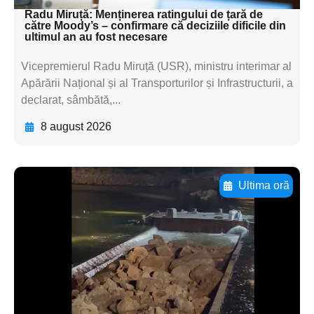
Radu Miruță: Menținerea ratingului de țară de
către Moody’s – confirmare că deciziile dificile din
ultimul an au fost necesare
Vicepremierul Radu Miruță (USR), ministru interimar al
Apărării Național și al Transporturilor și Infrastructurii, a
declarat, sâmbătă,...
8 august 2026
Ultima oră
Adaugă aici textul pentru
subtitluAdaugă aici
textul pentru
subtitluAdaugă aici
textul pentru