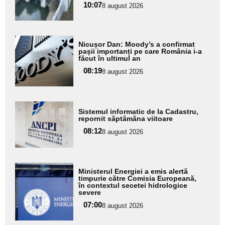
subtitlu
10:07
8 august 2026
Adaugă
Nicușor Dan: Moody’s a confirmat
aici textul
pașii importanți pe care România i-a
făcut în ultimul an
pentru
08:19
8 august 2026
subtitlu
Adaugă
Sistemul informatic de la Cadastru,
aici textul
repornit săptămâna viitoare
pentru
08:12
8 august 2026
subtitlu
Adaugă
Ministerul Energiei a emis alertă
aici textul
timpurie către Comisia Europeană,
în contextul secetei hidrologice
pentru
severe
subtitlu
07:00
8 august 2026