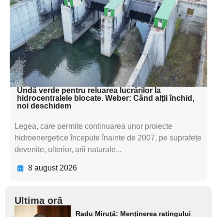
textul pentru
subtitluAdaugă aici
textul pentru
subtitluAdaugă aici
textul pentru subti
Undă verde pentru reluarea lucrărilor la
hidrocentralele blocate. Weber: Când alții închid,
noi deschidem
Legea, care permite continuarea unor proiecte
hidroenergetice începute înainte de 2007, pe suprafețe
devenite, ulterior, arii naturale...
8 august 2026
Ultima oră
Adaugă
Radu Miruță: Menținerea ratingului