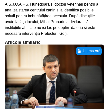
A.S.J.O.A.F.S. Hunedoara și doctori veterinari pentru a
analiza starea centrului canin și a identifica posibile
soluții pentru îmbunătățirea acestuia. După discuțiile
avute la fața locului, Mihai Prunariu a declarat că
instituțiile abilitate nu își fac pe deplin datoria și este
necesară intervenția Prefecturii Gorj.
Articole similare:
Ultima oră
Adaugă aici textul pentru
subtitluAdaugă aici
textul pentru
subtitluAdaugă aici
textul pentru
subtitluAdaugă aici
textul pentru subti