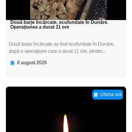
subtitluAdaugă aici
textul pentru subti
Două barje încărcate, scufundate în Dunăre.
Operaţiunea a durat 11 ore
Două barje încărcate au fost scufundate în Dunăre,
după o operaţiune care a durat 11 ore, pentru...
8 august 2026
Ultima oră
Adaugă aici textul pentru
subtitluAdaugă aici
textul pentru