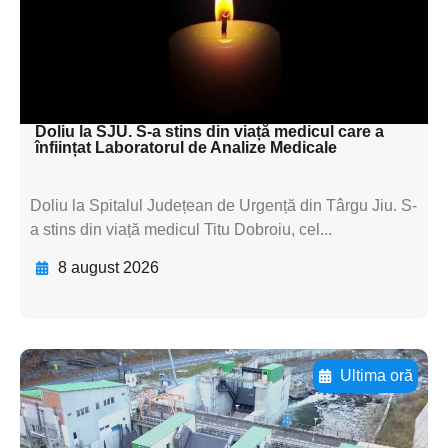
subtitluAdaugă aici
textul pentru
subtitluAdaugă aici
textul pentru subti
Doliu la SJU. S-a stins din viață medicul care a
înființat Laboratorul de Analize Medicale
Doliu la Spitalul Județean de Urgență din Târgu Jiu. S-
a stins din viață medicul Titu Dobroiu, cel...
8 august 2026
Ultima oră
Adaugă aici textul pentru
subtitluAdaugă aici