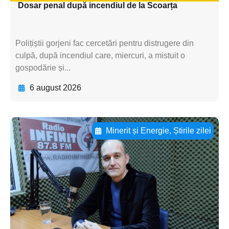
Dosar penal după incendiul de la Scoarța
Polițiștii gorjeni fac cercetări pentru distrugere din
culpă, după incendiul care, miercuri, a mistuit o
gospodărie și...
6 august 2026
Minerit și Energie
,
Știrile zilei
Adaugă aici textul pentru
subtitluAdaugă aici
textul pentru
subtitluAdaugă aici
textul pentru