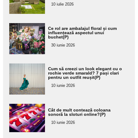
pentru
10 iulie 2026
subtitlu
Adaugă
Ce rol are ambalajul floral și cum
aici textul
influențează aspectul unui
buchet(P)
pentru
30 iunie 2026
subtitlu
Adaugă
Cum să creezi un look elegant cu o
aici textul
rochie verde smarald? 7 pași clari
pentru un outfit reușit(P)
pentru
10 iunie 2026
subtitlu
Adaugă
Cât de mult contează coloana
aici textul
sonoră la sloturi online?(P)
pentru
10 iunie 2026
subtitlu