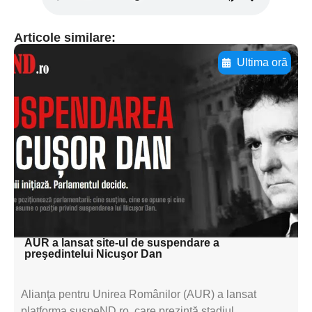
Articole similare:
Ultima oră
Adaugă aici textul pentru
subtitluAdaugă aici
textul pentru
subtitluAdaugă aici
textul pentru
subtitluAdaugă aici
textul pentru subti
AUR a lansat site-ul de suspendare a
preşedintelui Nicuşor Dan
Alianţa pentru Unirea Românilor (AUR) a lansat
platforma suspeND.ro, care prezintă stadiul