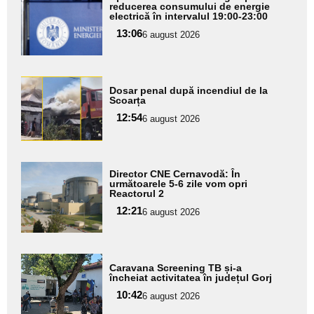
aici textul
reducerea consumului de energie
electrică în intervalul 19:00-23:00
pentru
13:06
6 august 2026
subtitlu
Adaugă
Dosar penal după incendiul de la
aici textul
Scoarța
pentru
12:54
6 august 2026
subtitlu
Adaugă
Director CNE Cernavodă: În
aici textul
următoarele 5-6 zile vom opri
Reactorul 2
pentru
12:21
6 august 2026
subtitlu
Adaugă
Caravana Screening TB și-a
aici textul
încheiat activitatea în județul Gorj
pentru
10:42
6 august 2026
subtitlu