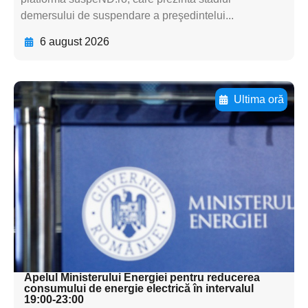
demersului de suspendare a preşedintelui...
6 august 2026
Ultima oră
Adaugă aici textul pentru
subtitluAdaugă aici
textul pentru
subtitluAdaugă aici
textul pentru
subtitluAdaugă aici
textul pentru subti
Apelul Ministerului Energiei pentru reducerea
consumului de energie electrică în intervalul
19:00-23:00