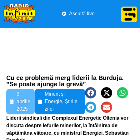
Ascultă live
Cu ce problemă merg liderii la Burduja.
”Se poate ajunge la grevă”
3
Minerit și
aprilie
Energie
,
Știrile
2025
zilei
Liderii sindicali din Complexul Energetic Oltenia vor
discuta despre lefurile minerilor, la întâlnirea de
săptămâna viitoare, cu ministrul Energiei, Sebastian