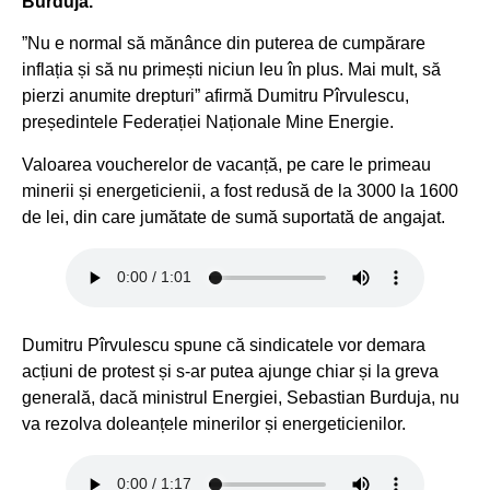
Burduja.
”Nu e normal să mănânce din puterea de cumpărare
inflația și să nu primești niciun leu în plus. Mai mult, să
pierzi anumite drepturi” afirmă Dumitru Pîrvulescu,
președintele Federației Naționale Mine Energie.
Valoarea voucherelor de vacanță, pe care le primeau
minerii și energeticienii, a fost redusă de la 3000 la 1600
de lei, din care jumătate de sumă suportată de angajat.
Dumitru Pîrvulescu spune că sindicatele vor demara
acțiuni de protest și s-ar putea ajunge chiar și la greva
generală, dacă ministrul Energiei, Sebastian Burduja, nu
va rezolva doleanțele minerilor și energeticienilor.