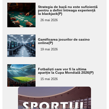
Adaugă
Strategia de bază nu este suficientă
aici textul
pentru a defini întreaga experiență
la blackjack(P)
pentru
26 mai 2026
subtitlu
Adaugă
Gamificarea jocurilor de casino
aici textul
online(P)
pentru
19 mai 2026
subtitlu
Adaugă
Fotbaliști care vor fi la ultima
aici textul
apariție la Cupa Mondială 2026(P)
pentru
15 mai 2026
subtitlu