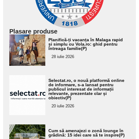
Plasare produse
Adaugă
Planifică-ți vacanța în Malaga rapid
aici textul
și simplu cu Vola.ro: ghid pentru
întreaga familie(P)
pentru
28 iulie 2026
subtitlu
Adaugă
Selectat.ro, o nouă platformă online
aici textul
de informare, s-a lansat pentru
publicul interesat de informații
pentru
relevante, prezentate clar și
obiectiv(P)
subtitlu
20 iulie 2026
Adaugă
Cum să amenajezi o zonă lounge în
aici textul
grădină: 15 idei care să te inspire(P)