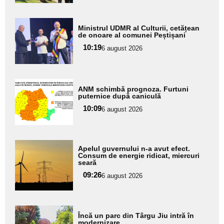
Adaugă
Ministrul UDMR al Culturii, cetățean
aici textul
de onoare al comunei Peștișani
pentru
10:19
6 august 2026
subtitlu
Adaugă
ANM schimbă prognoza. Furtuni
aici textul
puternice după caniculă
pentru
10:09
6 august 2026
subtitlu
Adaugă
Apelul guvernului n-a avut efect.
aici textul
Consum de energie ridicat, miercuri
seară
pentru
09:26
6 august 2026
subtitlu
Adaugă
Încă un parc din Târgu Jiu intră în
aici textul
modernizare