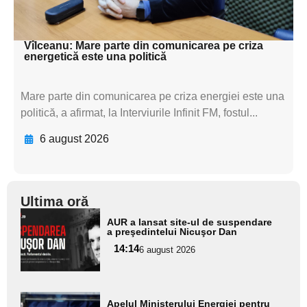
subtitluAdaugă aici
textul pentru subti
Vîlceanu: Mare parte din comunicarea pe criza
energetică este una politică
Mare parte din comunicarea pe criza energiei este una
politică, a afirmat, la Interviurile Infinit FM, fostul...
6 august 2026
Ultima oră
Adaugă
AUR a lansat site-ul de suspendare
aici textul
a preşedintelui Nicuşor Dan
pentru
14:14
6 august 2026
subtitlu
Adaugă
Apelul Ministerului Energiei pentru