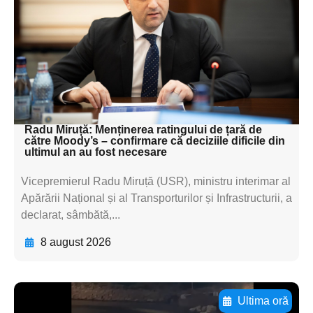
textul pentru
subtitluAdaugă aici
textul pentru
subtitluAdaugă aici
textul pentru subti
Radu Miruță: Menținerea ratingului de țară de
către Moody’s – confirmare că deciziile dificile din
ultimul an au fost necesare
Vicepremierul Radu Miruță (USR), ministru interimar al
Apărării Național și al Transporturilor și Infrastructurii, a
declarat, sâmbătă,...
8 august 2026
Ultima oră