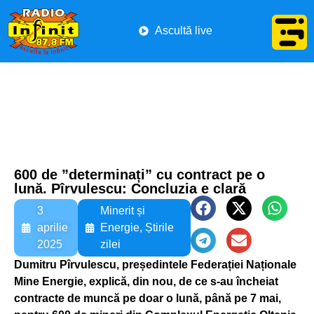
Ascultă live
600 de ”determinați” cu contract pe o
lună. Pîrvulescu: Concluzia e clară
3
Minerit și
aprilie
Energie
,
Știrile
2025
zilei
Dumitru Pîrvulescu, președintele Federației Naționale
Mine Energie, explică, din nou, de ce s-au încheiat
contracte de muncă pe doar o lună, până pe 7 mai,