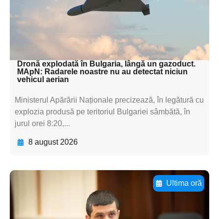
subtitluAdaugă aici
textul pentru
subtitluAdaugă aici
textul pentru subti
Dronă explodată în Bulgaria, lângă un gazoduct.
MApN: Radarele noastre nu au detectat niciun
vehicul aerian
Ministerul Apărării Naționale precizează, în legătură cu
explozia produsă pe teritoriul Bulgariei sâmbătă, în
jurul orei 8:20,...
8 august 2026
Ultima oră
Adaugă aici textul pentru
subtitluAdaugă aici