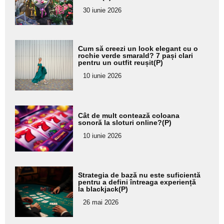
pentru
30 iunie 2026
subtitlu
Adaugă
Cum să creezi un look elegant cu o
aici textul
rochie verde smarald? 7 pași clari
pentru un outfit reușit(P)
pentru
10 iunie 2026
subtitlu
Adaugă
Cât de mult contează coloana
aici textul
sonoră la sloturi online?(P)
pentru
10 iunie 2026
subtitlu
Adaugă
Strategia de bază nu este suficientă
aici textul
pentru a defini întreaga experiență
la blackjack(P)
pentru
26 mai 2026
subtitlu