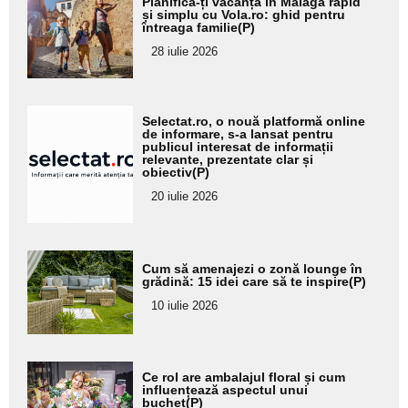
Planifică-ți vacanța în Malaga rapid
aici textul
și simplu cu Vola.ro: ghid pentru
întreaga familie(P)
pentru
28 iulie 2026
subtitlu
Adaugă
Selectat.ro, o nouă platformă online
aici textul
de informare, s-a lansat pentru
publicul interesat de informații
pentru
relevante, prezentate clar și
obiectiv(P)
subtitlu
20 iulie 2026
Adaugă
Cum să amenajezi o zonă lounge în
aici textul
grădină: 15 idei care să te inspire(P)
pentru
10 iulie 2026
subtitlu
Adaugă
Ce rol are ambalajul floral și cum
aici textul
influențează aspectul unui
buchet(P)