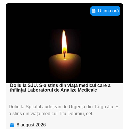
Ultima oră
Adaugă aici textul pentru
subtitluAdaugă aici
textul pentru
subtitluAdaugă aici
textul pentru
subtitluAdaugă aici
textul pentru subti
Doliu la SJU. S-a stins din viață medicul care a
înființat Laboratorul de Analize Medicale
Doliu la Spitalul Județean de Urgență din Târgu Jiu. S-
a stins din viață medicul Titu Dobroiu, cel...
8 august 2026