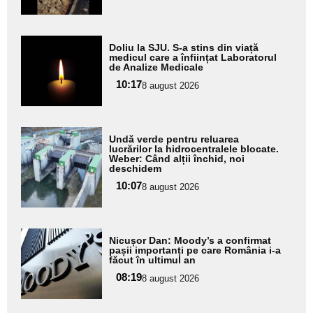
subtitlu
Adaugă
Doliu la SJU. S-a stins din viață
aici textul
medicul care a înființat Laboratorul
de Analize Medicale
pentru
10:17
8 august 2026
subtitlu
Adaugă
Undă verde pentru reluarea
aici textul
lucrărilor la hidrocentralele blocate.
Weber: Când alții închid, noi
pentru
deschidem
subtitlu
10:07
8 august 2026
Adaugă
Nicușor Dan: Moody’s a confirmat
aici textul
pașii importanți pe care România i-a
făcut în ultimul an
pentru
08:19
8 august 2026
subtitlu