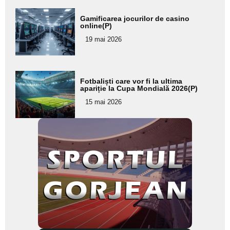
Adaugă
Gamificarea jocurilor de casino
aici textul
online(P)
pentru
19 mai 2026
subtitlu
Adaugă
Fotbaliști care vor fi la ultima
aici textul
apariție la Cupa Mondială 2026(P)
pentru
15 mai 2026
subtitlu