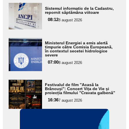
Adaugă
Sistemul informatic de la Cadastru,
aici textul
repornit săptămâna viitoare
pentru
08:12
8 august 2026
subtitlu
Adaugă
Ministerul Energiei a emis alertă
aici textul
timpurie către Comisia Europeană,
în contextul secetei hidrologice
pentru
severe
subtitlu
07:00
8 august 2026
Adaugă
Festivalul de film ”Acasă la
aici textul
Brâncuși”: Concert Vița de Vie și
proiecția filmului ”Cravata galbenă”
pentru
16:36
7 august 2026
subtitlu