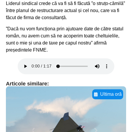
Liderul sindical crede că va fi să fi făcută ”o struțo-cămilă”
între planul de restructurare actual și cel nou, care va fi
făcut de firma de consultanță.
”Dacă nu vom funcționa prin ajutoare date de către statul
român, nu avem cum să ne acoperim toate cheltuielile,
sunt o mie și una de taxe pe capul nostru” afirmă
președintele FNME.
Articole similare:
Ultima oră
Adaugă aici textul pentru
subtitluAdaugă aici
textul pentru