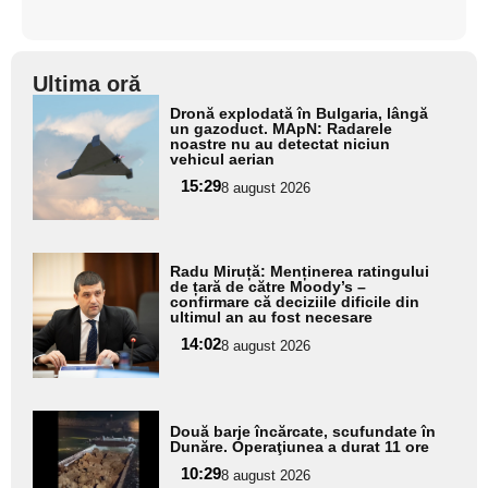
Ultima oră
Adaugă
Dronă explodată în Bulgaria, lângă
aici textul
un gazoduct. MApN: Radarele
noastre nu au detectat niciun
pentru
vehicul aerian
subtitlu
15:29
8 august 2026
Adaugă
Radu Miruță: Menținerea ratingului
aici textul
de țară de către Moody’s –
confirmare că deciziile dificile din
pentru
ultimul an au fost necesare
subtitlu
14:02
8 august 2026
Adaugă
Două barje încărcate, scufundate în
aici textul
Dunăre. Operaţiunea a durat 11 ore
pentru
10:29
8 august 2026