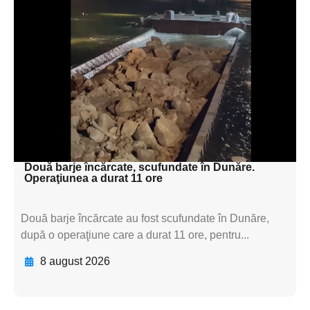
Adaugă aici textul pentru
subtitluAdaugă aici
textul pentru
subtitluAdaugă aici
textul pentru
subtitluAdaugă aici
textul pentru subti
Două barje încărcate, scufundate în Dunăre.
Operaţiunea a durat 11 ore
Două barje încărcate au fost scufundate în Dunăre,
după o operaţiune care a durat 11 ore, pentru...
8 august 2026