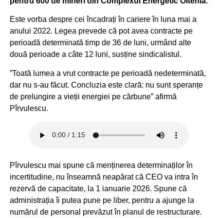
pentru 600 de mineri din Complexul Energetic Oltenia.
Este vorba despre cei încadrați în cariere în luna mai a
anului 2022. Legea prevede că pot avea contracte pe
perioadă determinată timp de 36 de luni, urmând alte
două perioade a câte 12 luni, susține sindicalistul.
”Toată lumea a vrut contracte pe perioadă nedeterminată,
dar nu s-au făcut. Concluzia este clară: nu sunt speranțe
de prelungire a vieții energiei pe cărbune” afirmă
Pîrvulescu.
Pîrvulescu mai spune că menținerea determinaților în
incertitudine, nu înseamnă neapărat că CEO va intra în
rezervă de capacitate, la 1 ianuarie 2026. Spune că
administrația îi putea pune pe liber, pentru a ajunge la
numărul de personal prevăzut în planul de restructurare.