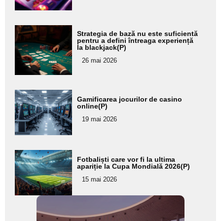
subtitlu
Adaugă
Strategia de bază nu este suficientă
aici textul
pentru a defini întreaga experiență
la blackjack(P)
pentru
26 mai 2026
subtitlu
Adaugă
Gamificarea jocurilor de casino
aici textul
online(P)
pentru
19 mai 2026
subtitlu
Adaugă
Fotbaliști care vor fi la ultima
aici textul
apariție la Cupa Mondială 2026(P)
pentru
15 mai 2026
subtitlu