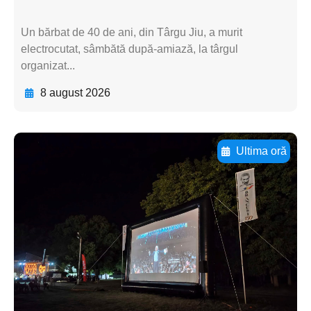
Un bărbat de 40 de ani, din Târgu Jiu, a murit
electrocutat, sâmbătă după-amiază, la târgul
organizat...
8 august 2026
Ultima oră
Adaugă aici textul pentru
subtitluAdaugă aici
textul pentru
subtitluAdaugă aici
textul pentru
subtitluAdaugă aici
textul pentru subti