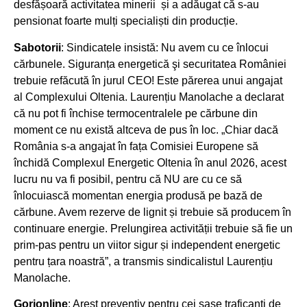
desfășoară activitatea minerii și a adăugat că s-au
pensionat foarte mulți specialiști din producție.
Sabotorii
: Sindicatele insistă: Nu avem cu ce înlocui
cărbunele. Siguranța energetică şi securitatea României
trebuie refăcută în jurul CEO! Este părerea unui angajat
al Complexului Oltenia. Laurențiu Manolache a declarat
că nu pot fi închise termocentralele pe cărbune din
moment ce nu există altceva de pus în loc. „Chiar dacă
România s-a angajat în fața Comisiei Europene să
închidă Complexul Energetic Oltenia în anul 2026, acest
lucru nu va fi posibil, pentru că NU are cu ce să
înlocuiască momentan energia produsă pe bază de
cărbune. Avem rezerve de lignit și trebuie să producem în
continuare energie. Prelungirea activității trebuie să fie un
prim-pas pentru un viitor sigur și independent energetic
pentru țara noastră”, a transmis sindicalistul Laurențiu
Manolache.
Gorjonline
: Arest preventiv pentru cei șase traficanți de