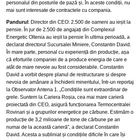
personalul din posturile de pază și, în aceste condiții, nu
mai sunt interesate de contractele cu compania.
Pandurul
: Director din CEO: 2.500 de oameni au ieșit la
pensie. În jur de 2.500 de angajați din Complexul
Energetic Oltenia au ieșit la pensie în ultima perioadă, a
declarat directorul Sucursalei Miniere, Constantin David.
În mare parte, personal cu experiență din producție, așa
că eforturile companiei de a produce energia de care e
atât de mare nevoie au fost considerabile. Constantin
David a vorbit despre planul de restructurare și despre
nevoia de amânare a închiderii mineritului, într-un reportaj
la Observator Antena 1. „Condițiile sunt extraordinar de
grele. Suntem la Cariera Roșia, cea mai mare carieră
proiectată din CEO, asigură funcționarea Termocentralei
Rovinari și a grupurilor energetice pe cărbune. Estimăm o
producție de 3,2 milioane de tone de cărbune pe an
numai de la această carieră”, a declarat Constantin
David. Acesta a subliniat și condițiile dificile în care își