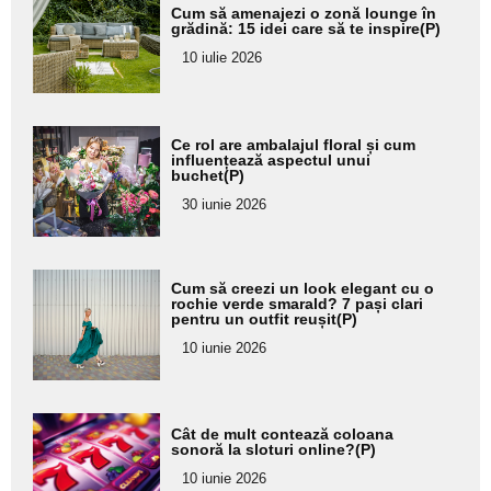
Adaugă
Cum să amenajezi o zonă lounge în
aici textul
grădină: 15 idei care să te inspire(P)
pentru
10 iulie 2026
subtitlu
Adaugă
Ce rol are ambalajul floral și cum
aici textul
influențează aspectul unui
buchet(P)
pentru
30 iunie 2026
subtitlu
Adaugă
Cum să creezi un look elegant cu o
aici textul
rochie verde smarald? 7 pași clari
pentru un outfit reușit(P)
pentru
10 iunie 2026
subtitlu
Adaugă
Cât de mult contează coloana
aici textul
sonoră la sloturi online?(P)
pentru
10 iunie 2026