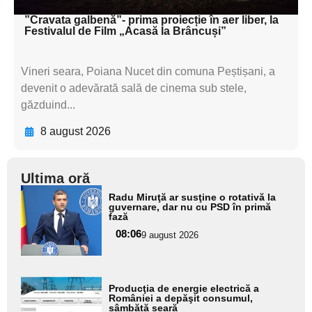
”Cravata galbenă”- prima proiecție în aer liber, la
Festivalul de Film „Acasă la Brâncuși”
Vineri seara, Poiana Nucet din comuna Peștișani, a
devenit o adevărată sală de cinema sub stele,
găzduind...
8 august 2026
Ultima oră
Adaugă
Radu Miruţă ar susţine o rotativă la
aici textul
guvernare, dar nu cu PSD în primă
fază
pentru
08:06
9 august 2026
subtitlu
Adaugă
Producţia de energie electrică a
aici textul
României a depăşit consumul,
sâmbătă seară