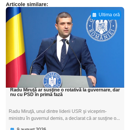
Articole similare:
Ultima oră
Adaugă aici textul pentru
subtitluAdaugă aici
textul pentru
subtitluAdaugă aici
textul pentru
subtitluAdaugă aici
textul pentru subti
Radu Miruţă ar susţine o rotativă la guvernare, dar
nu cu PSD în primă fază
Radu Miruţă, unul dintre liderii USR şi viceprim-
ministru în guvernul demis, a declarat că ar susţine o...
9 august 2026