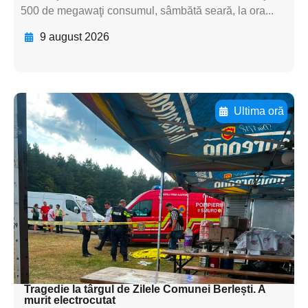
500 de megawaţi consumul, sâmbătă seară, la ora...
9 august 2026
Ultima oră
Adaugă aici textul pentru
subtitluAdaugă aici
textul pentru
subtitluAdaugă aici
textul pentru
subtitluAdaugă aici
textul pentru subti
Tragedie la târgul de Zilele Comunei Berlești. A
murit electrocutat