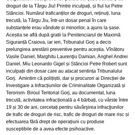
droguri de la Târgu Jiu! Printre inculpați, și fiul lui Petre
Stăncioi. Numărul traficanților de droguri, reținuți, luna
trecută, la Târgu Jiu, într-un dosar penal în care
substanțele erau vândute și minorilor, a ajuns la șase.
Aceștia se află după gratii la Penitenciarul de Maximă
Siguranță Craiova, iar ieri, Tribunalul Gorj a decis
prelungirea arestării preventive pentru aceștia. Vînătoru
Vasile Daniel, Marghitu Laurenţiu Damian, Anghel Andrei
Daniel, Miu Leonardo Gigel și Stăncioi Petre Robert sunt
inculpații din dosar care au atacat sentința Tribunalului
Gorj. Amintim că polițiștii, dar și procurori ai Direcției de
Investigare a Infracțiunilor de Criminalitate Organizată și
Terorism- Biroul Teritorial Gorj, au documentat, luna
trecută, activitatea infracțională a 4 bărbați, cu vârste între
19 și 30 de ani, cercetați pentru săvârşirea infracţiunilor
de trafic de droguri de risc, trafic de droguri de mare risc și
efectuarea fără drept de operațiuni cu produse
susceptibile de a avea efecte psihoactive.