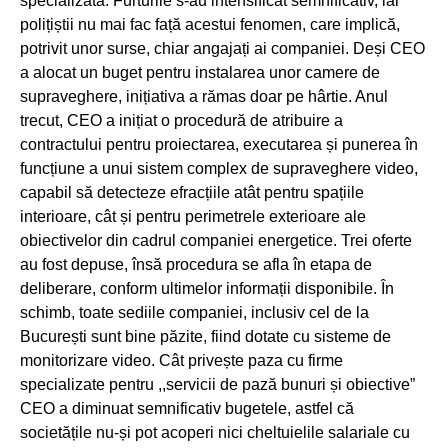
specializată. Furturile s-au intensificat semnificativ, iar
polițiștii nu mai fac față acestui fenomen, care implică,
potrivit unor surse, chiar angajați ai companiei. Deși CEO
a alocat un buget pentru instalarea unor camere de
supraveghere, inițiativa a rămas doar pe hârtie. Anul
trecut, CEO a inițiat o procedură de atribuire a
contractului pentru proiectarea, executarea și punerea în
funcțiune a unui sistem complex de supraveghere video,
capabil să detecteze efracțiile atât pentru spațiile
interioare, cât și pentru perimetrele exterioare ale
obiectivelor din cadrul companiei energetice. Trei oferte
au fost depuse, însă procedura se afla în etapa de
deliberare, conform ultimelor informații disponibile. În
schimb, toate sediile companiei, inclusiv cel de la
București sunt bine păzite, fiind dotate cu sisteme de
monitorizare video. Cât privește paza cu firme
specializate pentru ,,servicii de pază bunuri și obiective”
CEO a diminuat semnificativ bugetele, astfel că
societățile nu-și pot acoperi nici cheltuielile salariale cu