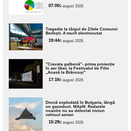
pentru
07:00
9 august 2026
subtitlu
Adaugă
Tragedie la târgul de Zilele Comunei
aici textul
Berlești. A murit electrocutat
pentru
19:44
8 august 2026
subtitlu
Adaugă
”Cravata galbenă”- prima proiecție
aici textul
în aer liber, la Festivalul de Film
„Acasă la Brâncuși”
pentru
17:16
8 august 2026
subtitlu
Adaugă
Dronă explodată în Bulgaria, lângă
aici textul
un gazoduct. MApN: Radarele
noastre nu au detectat niciun
pentru
vehicul aerian
subtitlu
15:29
8 august 2026