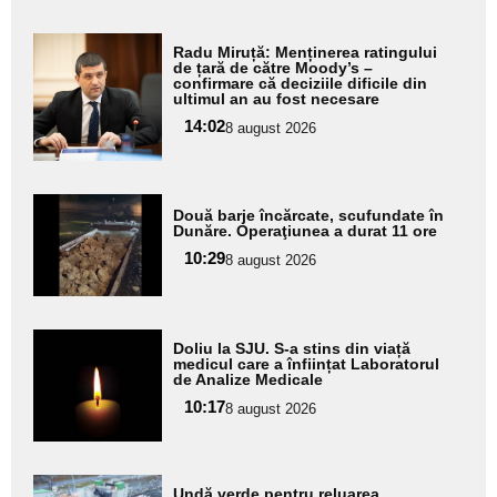
Adaugă
Radu Miruță: Menținerea ratingului
aici textul
de țară de către Moody’s –
confirmare că deciziile dificile din
pentru
ultimul an au fost necesare
subtitlu
14:02
8 august 2026
Adaugă
Două barje încărcate, scufundate în
aici textul
Dunăre. Operaţiunea a durat 11 ore
pentru
10:29
8 august 2026
subtitlu
Adaugă
Doliu la SJU. S-a stins din viață
aici textul
medicul care a înființat Laboratorul
de Analize Medicale
pentru
10:17
8 august 2026
subtitlu
Adaugă
Undă verde pentru reluarea