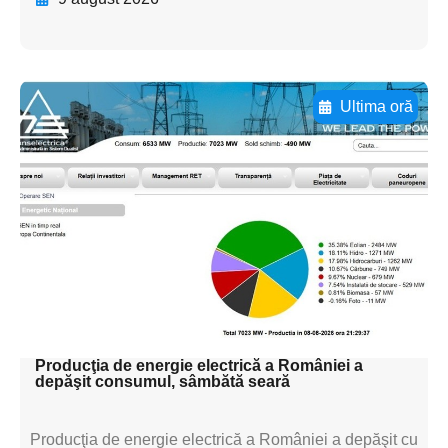
Ultima oră
Adaugă aici textul pentru
subtitluAdaugă aici
textul pentru
subtitluAdaugă aici
textul pentru
subtitluAdaugă aici
textul pentru subti
Producţia de energie electrică a României a
depăşit consumul, sâmbătă seară
Producţia de energie electrică a României a depăşit cu