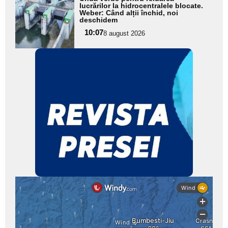
aici textul
lucrărilor la hidrocentralele blocate.
Weber: Când alții închid, noi
pentru
deschidem
subtitlu
10:07
8 august 2026