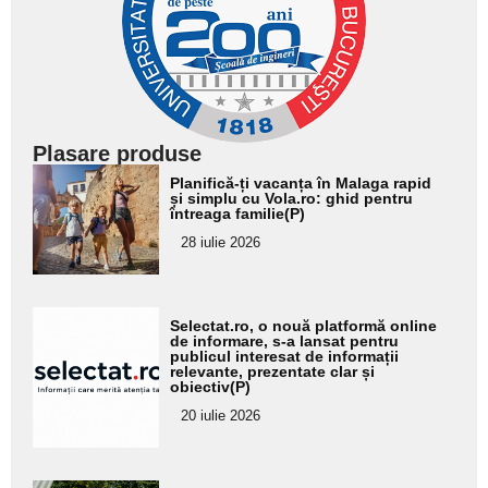
Plasare produse
Adaugă
Planifică-ți vacanța în Malaga rapid
aici textul
și simplu cu Vola.ro: ghid pentru
întreaga familie(P)
pentru
28 iulie 2026
subtitlu
Adaugă
Selectat.ro, o nouă platformă online
aici textul
de informare, s-a lansat pentru
publicul interesat de informații
pentru
relevante, prezentate clar și
obiectiv(P)
subtitlu
20 iulie 2026