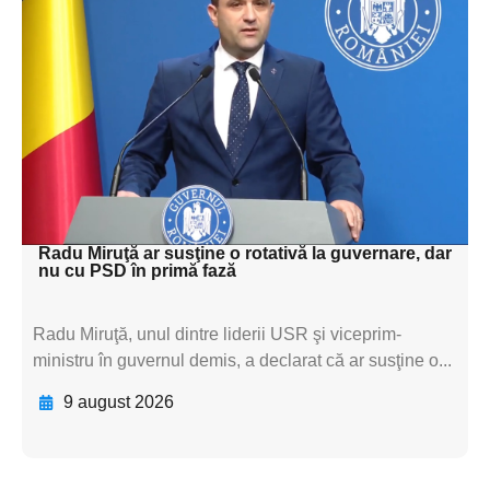
Adaugă aici textul pentru
subtitluAdaugă aici
textul pentru
subtitluAdaugă aici
textul pentru
subtitluAdaugă aici
textul pentru subti
Radu Miruţă ar susţine o rotativă la guvernare, dar
nu cu PSD în primă fază
Radu Miruţă, unul dintre liderii USR şi viceprim-
ministru în guvernul demis, a declarat că ar susţine o...
9 august 2026