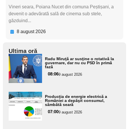
Vineri seara, Poiana Nucet din comuna Peștișani, a
devenit o adevărată sală de cinema sub stele,
găzduind...
8 august 2026
Ultima oră
Adaugă
Radu Miruţă ar susţine o rotativă la
aici textul
guvernare, dar nu cu PSD în primă
fază
pentru
08:06
9 august 2026
subtitlu
Adaugă
Producţia de energie electrică a
aici textul
României a depăşit consumul,
sâmbătă seară
pentru
07:00
9 august 2026
subtitlu