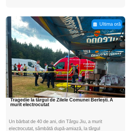
Ultima oră
Adaugă aici textul pentru
subtitluAdaugă aici
textul pentru
subtitluAdaugă aici
textul pentru
subtitluAdaugă aici
textul pentru subti
Tragedie la târgul de Zilele Comunei Berlești. A
murit electrocutat
Un bărbat de 40 de ani, din Târgu Jiu, a murit
electrocutat, sâmbătă după-amiază, la târgul