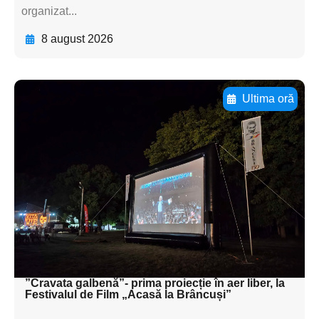
organizat...
8 august 2026
Ultima oră
Adaugă aici textul pentru
subtitluAdaugă aici
textul pentru
subtitluAdaugă aici
textul pentru
subtitluAdaugă aici
textul pentru subti
”Cravata galbenă”- prima proiecție în aer liber, la
Festivalul de Film „Acasă la Brâncuși”