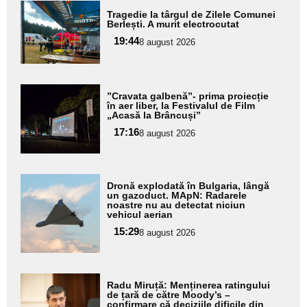
Adaugă
Tragedie la târgul de Zilele Comunei
aici textul
Berlești. A murit electrocutat
pentru
19:44
8 august 2026
subtitlu
Adaugă
”Cravata galbenă”- prima proiecție
aici textul
în aer liber, la Festivalul de Film
„Acasă la Brâncuși”
pentru
17:16
8 august 2026
subtitlu
Adaugă
Dronă explodată în Bulgaria, lângă
aici textul
un gazoduct. MApN: Radarele
noastre nu au detectat niciun
pentru
vehicul aerian
subtitlu
15:29
8 august 2026
Adaugă
Radu Miruță: Menținerea ratingului
aici textul
de țară de către Moody’s –
confirmare că deciziile dificile din