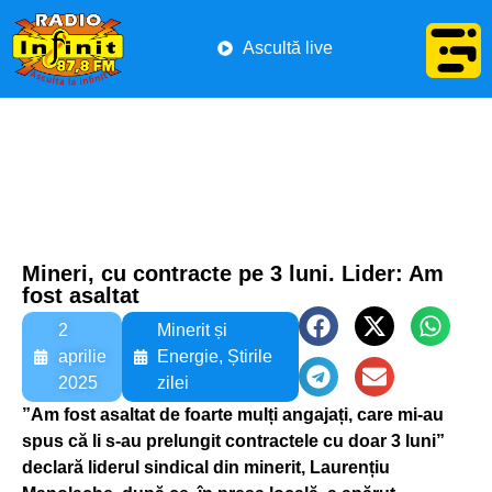
Ascultă live
Mineri, cu contracte pe 3 luni. Lider: Am
fost asaltat
2
Minerit și
aprilie
Energie
,
Știrile
2025
zilei
”Am fost asaltat de foarte mulți angajați, care mi-au
spus că li s-au prelungit contractele cu doar 3 luni”
declară liderul sindical din minerit, Laurențiu