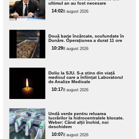
pentru
ultimul an au fost necesare
subtitlu
14:02
8 august 2026
Adaugă
Două barje încărcate, scufundate în
aici textul
Dunăre. Operaţiunea a durat 11 ore
pentru
10:29
8 august 2026
subtitlu
Adaugă
Doliu la SJU. S-a stins din viață
aici textul
medicul care a înființat Laboratorul
de Analize Medicale
pentru
10:17
8 august 2026
subtitlu
Adaugă
Undă verde pentru reluarea
aici textul
lucrărilor la hidrocentralele blocate.
Weber: Când alții închid, noi
pentru
deschidem
subtitlu
10:07
8 august 2026