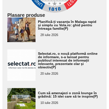
Plasare produse
Adaugă
Planifică-ți vacanța în Malaga rapid
aici textul
și simplu cu Vola.ro: ghid pentru
întreaga familie(P)
pentru
28 iulie 2026
subtitlu
Adaugă
Selectat.ro, o nouă platformă online
aici textul
de informare, s-a lansat pentru
publicul interesat de informații
pentru
relevante, prezentate clar și
obiectiv(P)
subtitlu
20 iulie 2026
Adaugă
Cum să amenajezi o zonă lounge în
aici textul
grădină: 15 idei care să te inspire(P)
pentru
10 iulie 2026
subtitlu