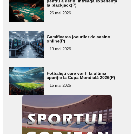
aici textul
pentru a defini întreaga experiență
la blackjack(P)
pentru
26 mai 2026
subtitlu
Adaugă
Gamificarea jocurilor de casino
aici textul
online(P)
pentru
19 mai 2026
subtitlu
Adaugă
Fotbaliști care vor fi la ultima
aici textul
apariție la Cupa Mondială 2026(P)
pentru
15 mai 2026
subtitlu