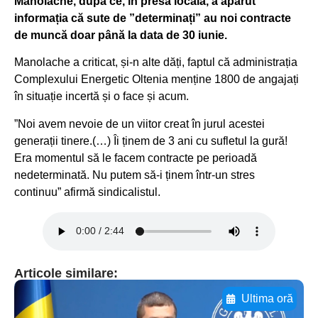
Manolache, după ce, în presa locală, a apărut
informația că sute de ”determinați” au noi contracte
de muncă doar până la data de 30 iunie.
Manolache a criticat, și-n alte dăți, faptul că administrația
Complexului Energetic Oltenia menține 1800 de angajați
în situație incertă și o face și acum.
”Noi avem nevoie de un viitor creat în jurul acestei
generații tinere.(…) Îi ținem de 3 ani cu sufletul la gură!
Era momentul să le facem contracte pe perioadă
nedeterminată. Nu putem să-i ținem într-un stres
continuu” afirmă sindicalistul.
Articole similare:
Ultima oră