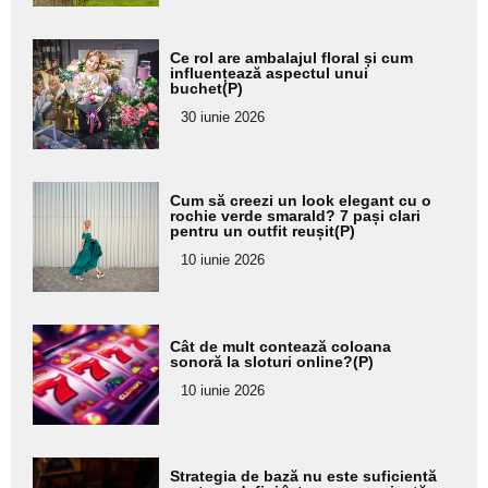
Adaugă
Ce rol are ambalajul floral și cum
aici textul
influențează aspectul unui
buchet(P)
pentru
30 iunie 2026
subtitlu
Adaugă
Cum să creezi un look elegant cu o
aici textul
rochie verde smarald? 7 pași clari
pentru un outfit reușit(P)
pentru
10 iunie 2026
subtitlu
Adaugă
Cât de mult contează coloana
aici textul
sonoră la sloturi online?(P)
pentru
10 iunie 2026
subtitlu
Adaugă
Strategia de bază nu este suficientă