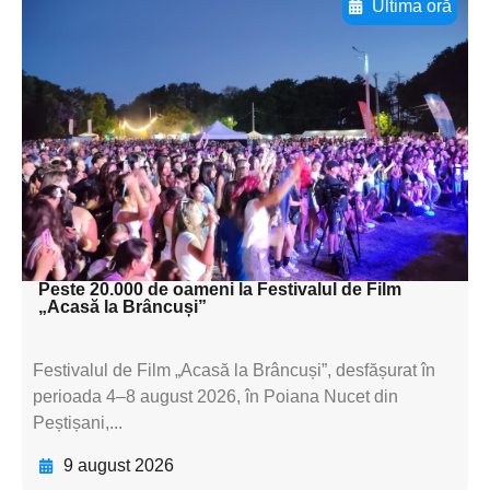
Ultima oră
Adaugă aici textul pentru
subtitluAdaugă aici
textul pentru
subtitluAdaugă aici
textul pentru
subtitluAdaugă aici
textul pentru subti
Peste 20.000 de oameni la Festivalul de Film
„Acasă la Brâncuși”
Festivalul de Film „Acasă la Brâncuși”, desfășurat în
perioada 4–8 august 2026, în Poiana Nucet din
Peștișani,...
9 august 2026