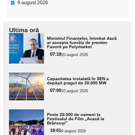
9 august 2026
Ultima oră
Adaugă
Ministrul Finanțelor, întrebat dacă
aici textul
ar accepta funcția de premier.
Favorit pe Polymarket
pentru
07:19
10 august 2026
subtitlu
Adaugă
Capacitatea instalată în SEN a
aici textul
depășit pragul de 20.000 MW
pentru
07:00
10 august 2026
subtitlu
Adaugă
Peste 20.000 de oameni la
aici textul
Festivalul de Film „Acasă la
Brâncuși”
pentru
19:01
9 august 2026
subtitlu