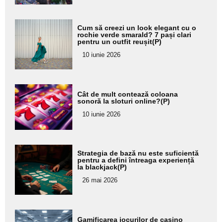
Adaugă
Cum să creezi un look elegant cu o
aici textul
rochie verde smarald? 7 pași clari
pentru un outfit reușit(P)
pentru
10 iunie 2026
subtitlu
Adaugă
Cât de mult contează coloana
aici textul
sonoră la sloturi online?(P)
pentru
10 iunie 2026
subtitlu
Adaugă
Strategia de bază nu este suficientă
aici textul
pentru a defini întreaga experiență
la blackjack(P)
pentru
26 mai 2026
subtitlu
Adaugă
Gamificarea jocurilor de casino