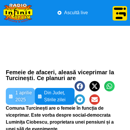
Ascultă live
Femeie de afaceri, aleasă viceprimar la
Turcinești. Ce planuri are
1 aprilie
Din Județ
,
2025
Știrile zilei
Comuna Turcinești are o femeie în funcția de
viceprimar. Este vorba despre social-democrata
Luminița Ciobescu, proprietara unei pensiuni și a
unei săli de evenimente.