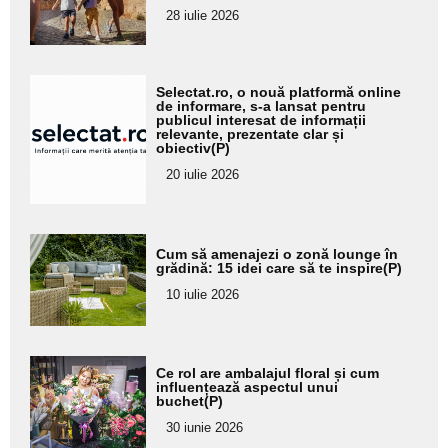
pentru
28 iulie 2026
subtitlu
Adaugă
Selectat.ro, o nouă platformă online
aici textul
de informare, s-a lansat pentru
publicul interesat de informații
pentru
relevante, prezentate clar și
obiectiv(P)
subtitlu
20 iulie 2026
Adaugă
Cum să amenajezi o zonă lounge în
aici textul
grădină: 15 idei care să te inspire(P)
pentru
10 iulie 2026
subtitlu
Adaugă
Ce rol are ambalajul floral și cum
aici textul
influențează aspectul unui
buchet(P)
pentru
30 iunie 2026
subtitlu