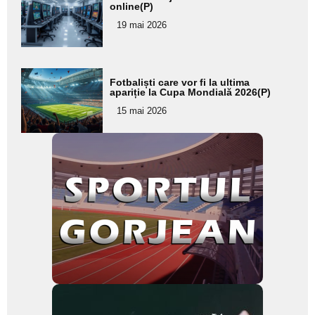
aici textul
online(P)
pentru
19 mai 2026
subtitlu
Adaugă
Fotbaliști care vor fi la ultima
aici textul
apariție la Cupa Mondială 2026(P)
pentru
15 mai 2026
subtitlu