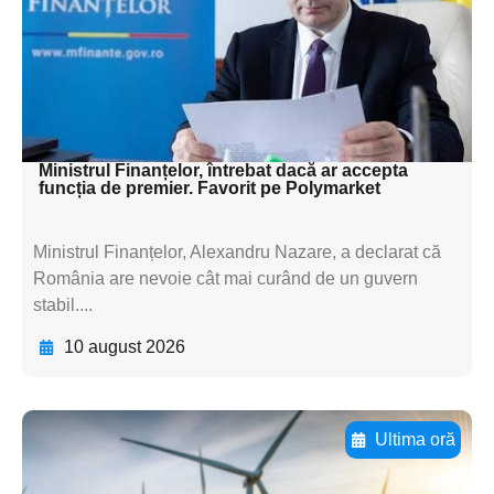
subtitluAdaugă aici
textul pentru
subtitluAdaugă aici
textul pentru subti
Ministrul Finanțelor, întrebat dacă ar accepta
funcția de premier. Favorit pe Polymarket
Ministrul Finanțelor, Alexandru Nazare, a declarat că
România are nevoie cât mai curând de un guvern
stabil....
10 august 2026
Ultima oră
Adaugă aici textul pentru