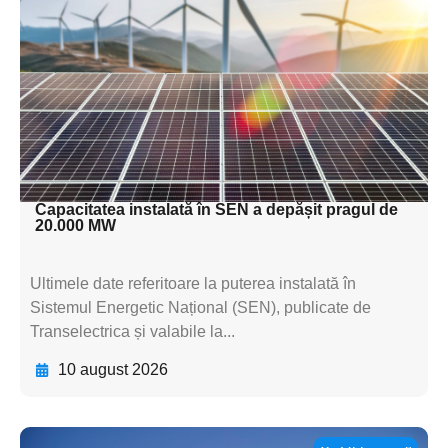
subtitluAdaugă aici
textul pentru
subtitluAdaugă aici
textul pentru
subtitluAdaugă aici
textul pentru subti
Capacitatea instalată în SEN a depășit pragul de
20.000 MW
Ultimele date referitoare la puterea instalată în
Sistemul Energetic Național (SEN), publicate de
Transelectrica și valabile la...
10 august 2026