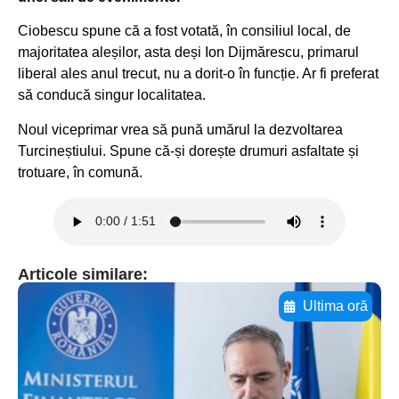
Ciobescu spune că a fost votată, în consiliul local, de
majoritatea aleșilor, asta deși Ion Dijmărescu, primarul
liberal ales anul trecut, nu a dorit-o în funcție. Ar fi preferat
să conducă singur localitatea.
Noul viceprimar vrea să pună umărul la dezvoltarea
Turcineștiului. Spune că-și dorește drumuri asfaltate și
trotuare, în comună.
Articole similare:
Ultima oră
Adaugă aici textul pentru
subtitluAdaugă aici
textul pentru