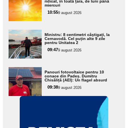
aici textul
ridicat, în toată țara, de luni până
miercuri
pentru
10:55
9 august 2026
subtitlu
Adaugă
Ministru: 8 centimetri câștigați, la
aici textul
Cernavodă. Cel puțin alte 9 zile
pentru Unitatea 2
pentru
09:47
9 august 2026
subtitlu
Adaugă
Panouri fotovoltaice pentru 10
aici textul
conace din Padeș. Dumitru
Chisăliță (AEI): Un flagel absurd
pentru
09:38
9 august 2026
subtitlu