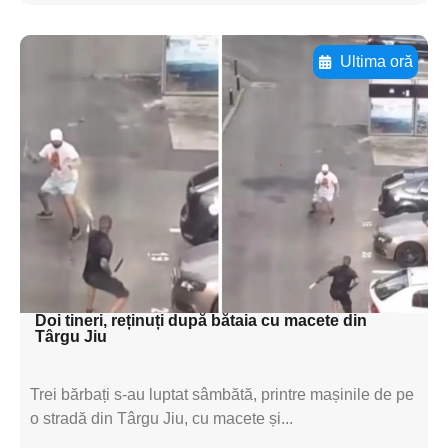
Ultima oră
Adaugă aici textul pentru
subtitluAdaugă aici
textul pentru
subtitluAdaugă aici
textul pentru
subtitluAdaugă aici
textul pentru subti
Doi tineri, reținuți după bătaia cu macete din
Târgu Jiu
Trei bărbați s-au luptat sâmbătă, printre mașinile de pe
o stradă din Târgu Jiu, cu macete și...