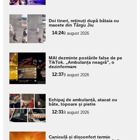
Adaugă
Doi tineri, reținuți după bătaia cu
aici textul
macete din Târgu Jiu
pentru
14:24
9 august 2026
subtitlu
Adaugă
MAI dezminte postările false de pe
aici textul
TikTok. „Ambulanța neagră”, o
dezinformare
pentru
12:37
9 august 2026
subtitlu
Adaugă
Echipaj de ambulanță, atacat cu
aici textul
bâte, topoare și pietre
pentru
12:31
9 august 2026
subtitlu
Adaugă
Caniculă și disconfort termic