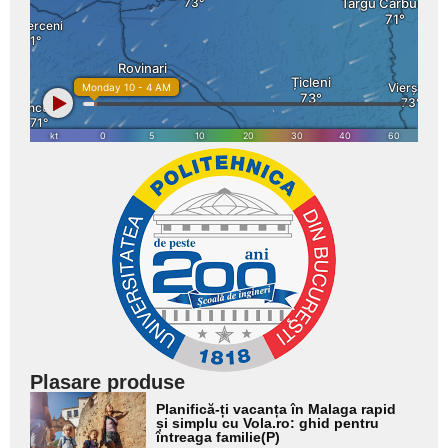
Plasare produse
Adaugă
Planifică-ți vacanța în Malaga rapid
aici textul
și simplu cu Vola.ro: ghid pentru
întreaga familie(P)