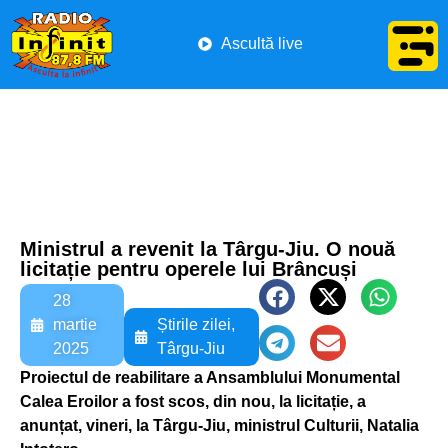
Ascultă live
Ministrul a revenit la Târgu-Jiu. O nouă
licitație pentru operele lui Brâncuși
28
martie
Știrile zilei
,
2025
Târgu-Jiu
Proiectul de reabilitare a Ansamblului Monumental
Calea Eroilor a fost scos, din nou, la licitație, a
anunțat, vineri, la Târgu-Jiu, ministrul Culturii, Natalia