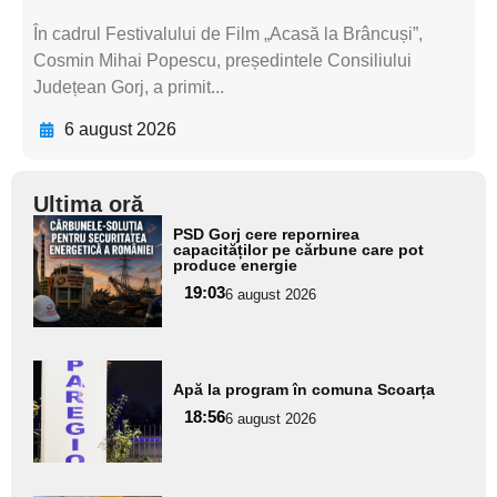
În cadrul Festivalului de Film „Acasă la Brâncuși”,
Cosmin Mihai Popescu, președintele Consiliului
Județean Gorj, a primit...
6 august 2026
Ultima oră
Adaugă
PSD Gorj cere repornirea
aici textul
capacităților pe cărbune care pot
produce energie
pentru
19:03
6 august 2026
subtitlu
Adaugă
Apă la program în comuna Scoarța
aici textul
18:56
pentru
6 august 2026
subtitlu