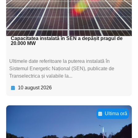
textul pentru
subtitluAdaugă aici
textul pentru subti
Capacitatea instalată în SEN a depășit pragul de
20.000 MW
Ultimele date referitoare la puterea instalată în
Sistemul Energetic Național (SEN), publicate de
Transelectrica și valabile la...
10 august 2026
Ultima oră
Adaugă aici textul pentru
subtitluAdaugă aici