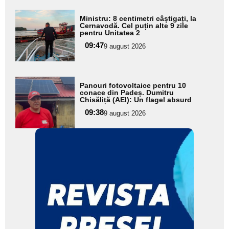
Adaugă
Ministru: 8 centimetri câștigați, la
aici textul
Cernavodă. Cel puțin alte 9 zile
pentru Unitatea 2
pentru
09:47
9 august 2026
subtitlu
Adaugă
Panouri fotovoltaice pentru 10
aici textul
conace din Padeș. Dumitru
Chisăliță (AEI): Un flagel absurd
pentru
09:38
9 august 2026
subtitlu