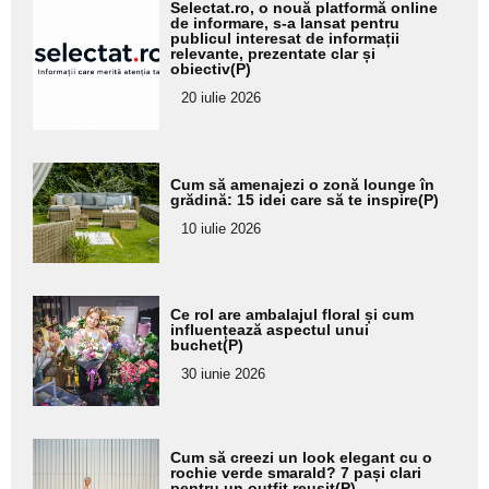
Adaugă
Selectat.ro, o nouă platformă online
aici textul
de informare, s-a lansat pentru
publicul interesat de informații
pentru
relevante, prezentate clar și
obiectiv(P)
subtitlu
20 iulie 2026
Adaugă
Cum să amenajezi o zonă lounge în
aici textul
grădină: 15 idei care să te inspire(P)
pentru
10 iulie 2026
subtitlu
Adaugă
Ce rol are ambalajul floral și cum
aici textul
influențează aspectul unui
buchet(P)
pentru
30 iunie 2026
subtitlu
Adaugă
Cum să creezi un look elegant cu o
aici textul
rochie verde smarald? 7 pași clari
pentru un outfit reușit(P)