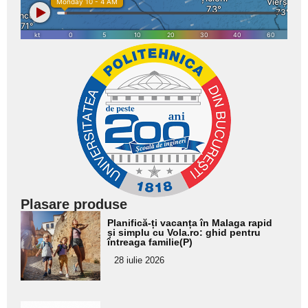
Plasare produse
Adaugă
Planifică-ți vacanța în Malaga rapid
aici textul
și simplu cu Vola.ro: ghid pentru
întreaga familie(P)
pentru
28 iulie 2026
subtitlu