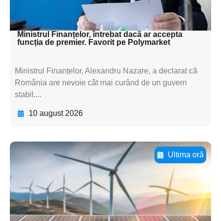
subtitluAdaugă aici
textul pentru subti
Ministrul Finanțelor, întrebat dacă ar accepta
funcția de premier. Favorit pe Polymarket
Ministrul Finanțelor, Alexandru Nazare, a declarat că
România are nevoie cât mai curând de un guvern
stabil....
10 august 2026
Ultima oră
Adaugă aici textul pentru
subtitluAdaugă aici
textul pentru
subtitluAdaugă aici