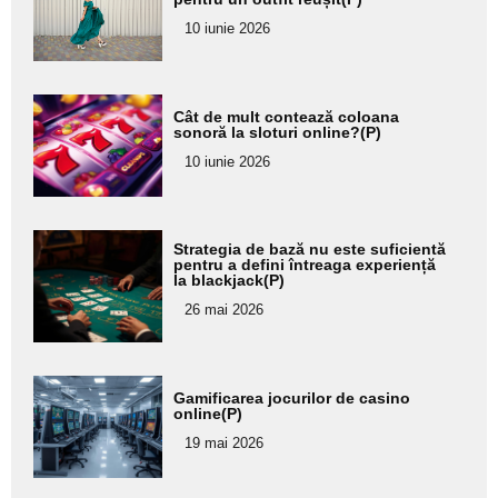
pentru
10 iunie 2026
subtitlu
Adaugă
Cât de mult contează coloana
aici textul
sonoră la sloturi online?(P)
pentru
10 iunie 2026
subtitlu
Adaugă
Strategia de bază nu este suficientă
aici textul
pentru a defini întreaga experiență
la blackjack(P)
pentru
26 mai 2026
subtitlu
Adaugă
Gamificarea jocurilor de casino
aici textul
online(P)
pentru
19 mai 2026
subtitlu