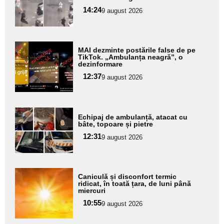
pentru
14:24
9 august 2026
subtitlu
Adaugă
MAI dezminte postările false de pe
aici textul
TikTok. „Ambulanța neagră”, o
dezinformare
pentru
12:37
9 august 2026
subtitlu
Adaugă
Echipaj de ambulanță, atacat cu
aici textul
bâte, topoare și pietre
pentru
12:31
9 august 2026
subtitlu
Adaugă
Caniculă și disconfort termic
aici textul
ridicat, în toată țara, de luni până
miercuri
pentru
10:55
9 august 2026
subtitlu