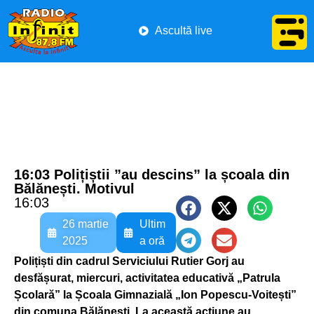
Ascultă live
16:03 Polițiștii ”au descins” la școala din
Bălănești. Motivul
16:03
26 martie
Ultim
2025
a oră
Polițiști din cadrul Serviciului Rutier Gorj au
desfășurat, miercuri, activitatea educativă „Patrula
Școlară” la Școala Gimnazială „Ion Popescu-Voitești”
din comuna Bălănești. La această acțiune au