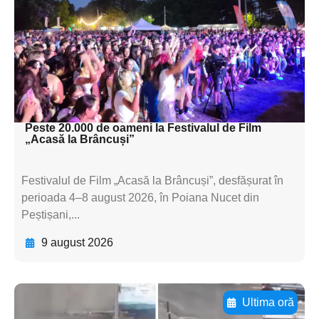
textul pentru
subtitluAdaugă aici
textul pentru
subtitluAdaugă aici
textul pentru subti
Peste 20.000 de oameni la Festivalul de Film
„Acasă la Brâncuși”
Festivalul de Film „Acasă la Brâncuși”, desfășurat în
perioada 4–8 august 2026, în Poiana Nucet din
Peștișani,...
9 august 2026
Ultima oră