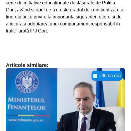
serie de inițiative educaționale desfășurate de Poliția
Gorj, având scopul de a crește gradul de conștientizare a
tineretului cu privire la importanța siguranței rutiere și de
a încuraja adoptarea unui comportament responsabil în
trafic” arată IPJ Gorj.
Articole similare:
Ultima oră
Adaugă aici textul pentru
subtitluAdaugă aici
textul pentru
subtitluAdaugă aici
textul pentru