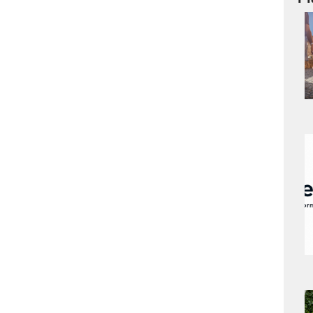
a
s
a
s