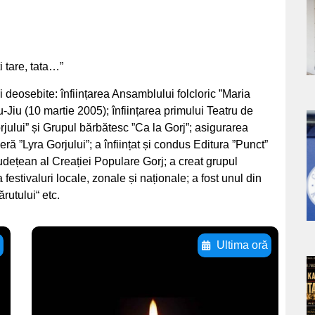
a
s
i tare, tata…”
 deosebite: înființarea Ansamblului folcloric ”Maria
-Jiu (10 martie 2005); înființarea primului Teatru de
Gorjului” și Grupul bărbătesc ”Ca la Gorj”; asigurarea
a
ă ”Lyra Gorjului”; a înființat și condus Editura ”Punct”
i Județean al Creației Populare Gorj; a creat grupul
s
festivaluri locale, zonale și naționale; a fost unul din
rutului“ etc.
ă
Ultima oră
Adaugă aici textul
a
pentru
subtitluAdaugă aici
s