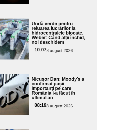
Adaugă
Undă verde pentru
ici textul
reluarea lucrărilor la
hidrocentralele blocate.
pentru
Weber: Când alții închid,
ubtitlu
noi deschidem
10:07
8 august 2026
Adaugă
Nicușor Dan: Moody’s a
ici textul
confirmat pașii
importanți pe care
pentru
România i-a făcut în
ubtitlu
ultimul an
08:19
8 august 2026