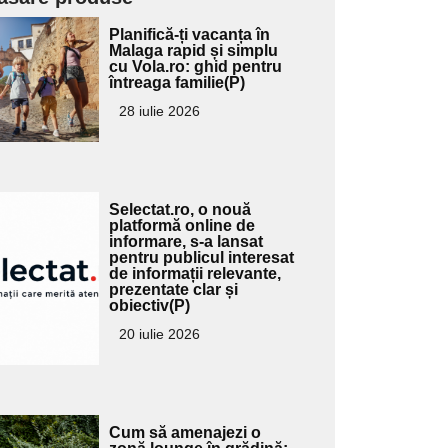
Adaugă
Planifică-ți vacanța în
ici textul
Malaga rapid și simplu
cu Vola.ro: ghid pentru
pentru
întreaga familie(P)
ubtitlu
28 iulie 2026
Adaugă
Selectat.ro, o nouă
ici textul
platformă online de
informare, s-a lansat
pentru
pentru publicul interesat
ubtitlu
de informații relevante,
prezentate clar și
obiectiv(P)
20 iulie 2026
Adaugă
Cum să amenajezi o