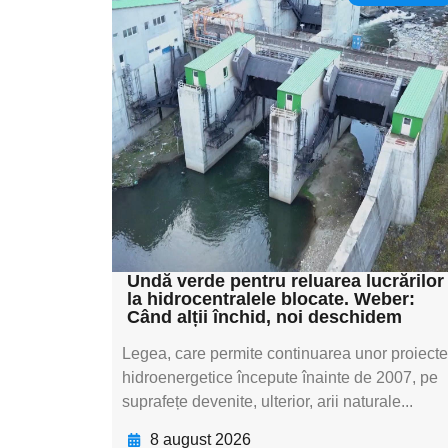
Adaugă aici textul
pentru
subtitluAdaugă aici
textul pentru
subtitluAdaugă aici
textul pentru
subtitluAdaugă aici
textul pentru subti
Undă verde pentru reluarea lucrărilor
la hidrocentralele blocate. Weber:
Când alții închid, noi deschidem
Legea, care permite continuarea unor proiecte
hidroenergetice începute înainte de 2007, pe
suprafețe devenite, ulterior, arii naturale...
8 august 2026