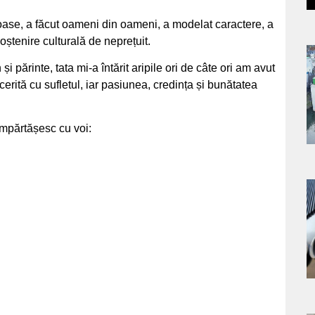
moase, a făcut oameni din oameni, a modelat caractere, a
moștenire culturală de neprețuit.
a
și părinte, tata mi-a întărit aripile ori de câte ori am avut
erită cu sufletul, iar pasiunea, credința și bunătatea
s
împărtășesc cu voi:
a
s