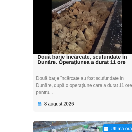
textul pentru
subtitluAdaugă aici
textul pentru
subtitluAdaugă aici
textul pentru subti
Două barje încărcate, scufundate în
Dunăre. Operaţiunea a durat 11 ore
Două barje încărcate au fost scufundate în
Dunăre, după o operaţiune care a durat 11 ore
pentru...
8 august 2026
Ultima or