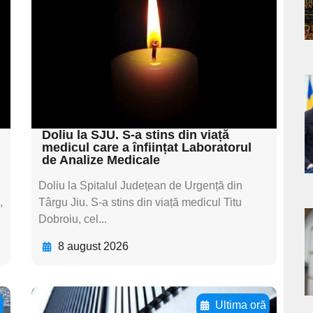
textul pentru
subtitluAdaugă aici
textul pentru
subtitluAdaugă aici
a
textul pentru subti
s
Doliu la SJU. S-a stins din viață
medicul care a înființat Laboratorul
de Analize Medicale
Doliu la Spitalul Județean de Urgență din
,
Târgu Jiu. S-a stins din viață medicul Titu
Dobroiu, cel...
a
8 august 2026
s
ă
Ultima oră