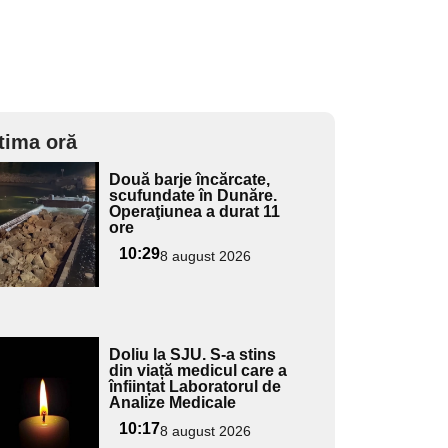
tima oră
Adaugă
Două barje încărcate,
ici textul
scufundate în Dunăre.
Operaţiunea a durat 11
pentru
ore
ubtitlu
10:29
8 august 2026
Adaugă
Doliu la SJU. S-a stins
ici textul
din viață medicul care a
înființat Laboratorul de
pentru
Analize Medicale
ubtitlu
10:17
8 august 2026