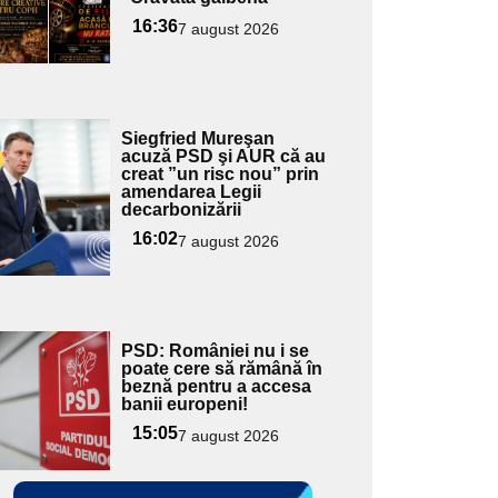
16:36
7 august 2026
Adaugă
Siegfried Mureşan
ici textul
acuză PSD şi AUR că au
creat ”un risc nou” prin
pentru
amendarea Legii
ubtitlu
decarbonizării
16:02
7 august 2026
Adaugă
PSD: României nu i se
ici textul
poate cere să rămână în
beznă pentru a accesa
pentru
banii europeni!
ubtitlu
15:05
7 august 2026