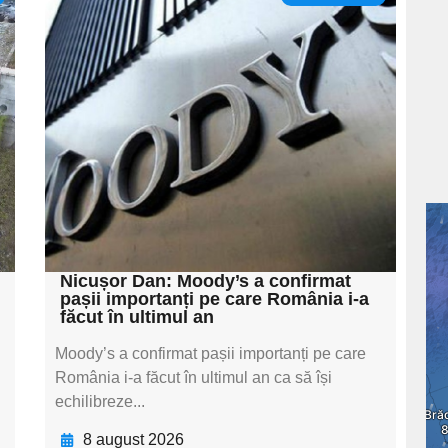
Adaugă aici textul
pentru
subtitluAdaugă aici
textul pentru
subtitluAdaugă aici
textul pentru
subtitluAdaugă aici
textul pentru subti
Nicușor Dan: Moody’s a confirmat
pașii importanți pe care România i-a
făcut în ultimul an
Moody’s a confirmat pașii importanți pe care
România i-a făcut în ultimul an ca să își
echilibreze...
8 august 2026