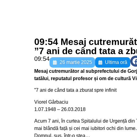
09:54 Mesaj cutremurător
”7 ani de când tata a zbu
09:54
26 martie 2025
Ultima oră
Mesaj cutremurător al subprefectului de Gorj, 
tatălui, reputatul profesor și om de cultură V
”7 ani de când tata a zburat spre infinit
Viorel Gârbaciu
1.07.1948 – 26.03.2018
Acum 7 ani, în curtea Spitalului de Urgență din 
mai blândă față și cei mai iubitori ochi din lume. 
Domnul, sus, într-o stea…