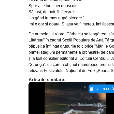
Spre alte lumi necunoscute!
Să lași, de poți, în fiecare
Un gând frumos după plecare.”
Îmi e dor și doare. Și așa va fi mereu. Îmi lipseșt
De numele lui Viorel Gârbaciu se leagă realizări
Lătărețu” în cadrul Școlii Populare de Artă Târgu
păpuși; a înființat grupurile folclorice ”Măriile 
primei stagiuni permanente a orchestrei de camer
și a fost consilier editorial al Editurii Centrulu
”Strunga”, cu care a obținut numeroase premii la 
artizanii Festivalului Național de Folk „Poarta Să
Articole similare:
Ultima or
Adaugă aici textul
pentru
subtitluAdaugă aici