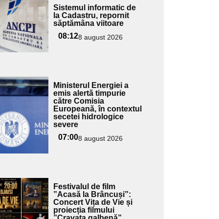
Adaugă
Sistemul informatic de
ici textul
la Cadastru, repornit
săptămâna viitoare
pentru
ubtitlu
08:12
8 august 2026
Adaugă
Ministerul Energiei a
ici textul
emis alertă timpurie
către Comisia
pentru
Europeană, în contextul
ubtitlu
secetei hidrologice
severe
07:00
8 august 2026
Adaugă
Festivalul de film
ici textul
”Acasă la Brâncuși”:
Concert Vița de Vie și
pentru
proiecția filmului
ubtitlu
”Cravata galbenă”