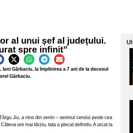
 al unui șef al județului.
Ul
rat spre infinit”
a
Iani Gârbaciu, la împlinirea a 7 ani de la decesul
s
iorel Gârbaciu.
a
Târgu Jiu, a nins din senin – seninul cerului peste cea
s
Câteva ore mai târziu, tata a plecat definitiv. A urcat la