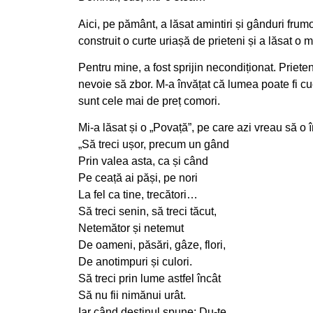
Aici, pe pământ, a lăsat amintiri și gânduri fru
construit o curte uriașă de prieteni și a lăsat o 
Pentru mine, a fost sprijin necondiționat. Prieten 
nevoie să zbor. M-a învățat că lumea poate fi cuc
sunt cele mai de preț comori.
Mi-a lăsat și o „Povață”, pe care azi vreau să o 
„Să treci ușor, precum un gând
Prin valea asta, ca și când
Pe ceață ai păși, pe nori
La fel ca tine, trecători…
Să treci senin, să treci tăcut,
Netemător și netemut
De oameni, păsări, gâze, flori,
De anotimpuri și culori.
Să treci prin lume astfel încât
Să nu fii nimănui urât.
Iar când destinul spune: Du-te