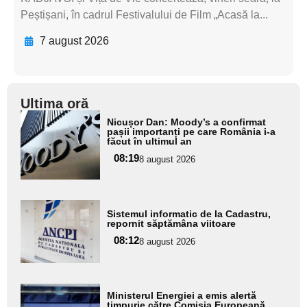
Peștișani, în cadrul Festivalului de Film „Acasă la...
7 august 2026
Ultima oră
Adaugă
Nicușor Dan: Moody’s a confirmat
aici textul
pașii importanți pe care România i-a
făcut în ultimul an
pentru
08:19
8 august 2026
subtitlu
Adaugă
Sistemul informatic de la Cadastru,
aici textul
repornit săptămâna viitoare
pentru
08:12
8 august 2026
subtitlu
Adaugă
Ministerul Energiei a emis alertă
timpurie către Comisia Europeană,