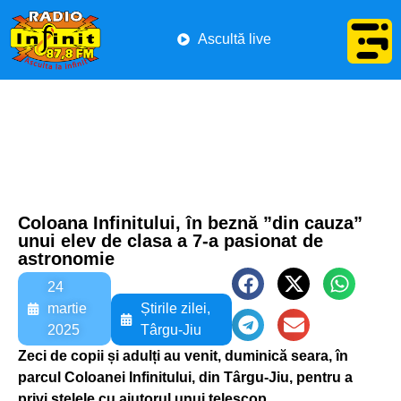
Ascultă live
Coloana Infinitului, în beznă ”din cauza”
unui elev de clasa a 7-a pasionat de
astronomie
24
martie
Știrile zilei
,
2025
Târgu-Jiu
Zeci de copii și adulți au venit, duminică seara, în
parcul Coloanei Infinitului, din Târgu-Jiu, pentru a
privi stelele cu ajutorul unui telescop.