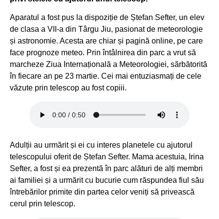
Aparatul a fost pus la dispoziție de Ștefan Sefter, un elev
de clasa a VII-a din Târgu Jiu, pasionat de meteorologie
și astronomie. Acesta are chiar și pagină online, pe care
face prognoze meteo. Prin întâlnirea din parc a vrut să
marcheze Ziua Internațională a Meteorologiei, sărbătorită
în fiecare an pe 23 martie. Cei mai entuziasmați de cele
văzute prin telescop au fost copiii.
Adulții au urmărit și ei cu interes planetele cu ajutorul
telescopului oferit de Ștefan Sefter. Mama acestuia, Irina
Sefter, a fost și ea prezentă în parc alături de alți membri
ai familiei și a urmărit cu bucurie cum răspundea fiul său
întrebărilor primite din partea celor veniți să privească
cerul prin telescop.