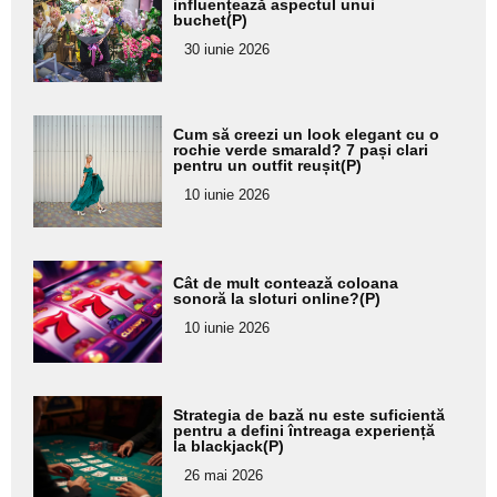
aici textul
influențează aspectul unui
buchet(P)
pentru
30 iunie 2026
subtitlu
Adaugă
Cum să creezi un look elegant cu o
aici textul
rochie verde smarald? 7 pași clari
pentru un outfit reușit(P)
pentru
10 iunie 2026
subtitlu
Adaugă
Cât de mult contează coloana
aici textul
sonoră la sloturi online?(P)
pentru
10 iunie 2026
subtitlu
Adaugă
Strategia de bază nu este suficientă
aici textul
pentru a defini întreaga experiență
la blackjack(P)
pentru
26 mai 2026
subtitlu