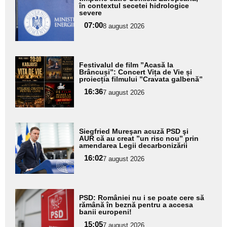
aici textul
în contextul secetei hidrologice
pentru
severe
subtitlu
07:00
8 august 2026
Adaugă
Festivalul de film ”Acasă la
aici textul
Brâncuși”: Concert Vița de Vie și
proiecția filmului ”Cravata galbenă”
pentru
16:36
7 august 2026
subtitlu
Adaugă
Siegfried Mureşan acuză PSD şi
aici textul
AUR că au creat ”un risc nou” prin
amendarea Legii decarbonizării
pentru
16:02
7 august 2026
subtitlu
Adaugă
PSD: României nu i se poate cere să
aici textul
rămână în beznă pentru a accesa
banii europeni!
pentru
15:05
7 august 2026