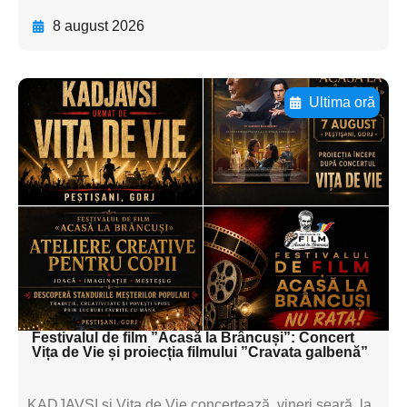
8 august 2026
Ultima oră
Adaugă aici textul pentru
subtitluAdaugă aici
textul pentru
subtitluAdaugă aici
textul pentru
subtitluAdaugă aici
textul pentru subti
Festivalul de film ”Acasă la Brâncuși”: Concert
Vița de Vie și proiecția filmului ”Cravata galbenă”
KADJAVSI și Vița de Vie concertează, vineri seară, la