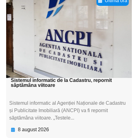
Ultima oră
Adaugă aici textul pentru
subtitluAdaugă aici
textul pentru
subtitluAdaugă aici
textul pentru
subtitluAdaugă aici
textul pentru subti
Sistemul informatic de la Cadastru, repornit
săptămâna viitoare
Sistemul informatic al Agenției Naționale de Cadastru
și Publicitate Imobiliară (ANCPI) va fi repornit
săptămâna viitoare. „Testele...
8 august 2026