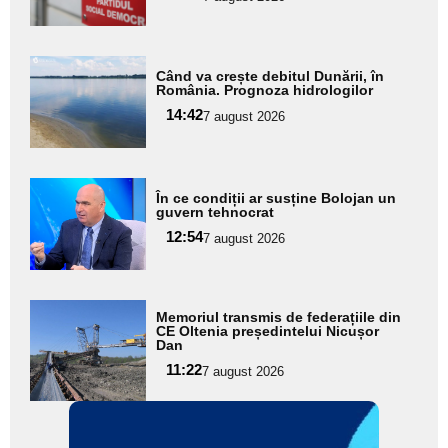
subtitlu
Adaugă
Când va crește debitul Dunării, în
aici textul
România. Prognoza hidrologilor
pentru
14:42
7 august 2026
subtitlu
Adaugă
În ce condiții ar susține Bolojan un
aici textul
guvern tehnocrat
pentru
12:54
7 august 2026
subtitlu
Adaugă
Memoriul transmis de federațiile din
aici textul
CE Oltenia președintelui Nicușor
Dan
pentru
11:22
7 august 2026
subtitlu