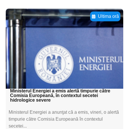
Ultima oră
Adaugă aici textul pentru
subtitluAdaugă aici
textul pentru
subtitluAdaugă aici
textul pentru
subtitluAdaugă aici
textul pentru subti
Ministerul Energiei a emis alertă timpurie către
Comisia Europeană, în contextul secetei
hidrologice severe
Ministerul Energiei a anunţat că a emis, vineri, o alertă
timpurie către Comisia Europeană în contextul
secetei...