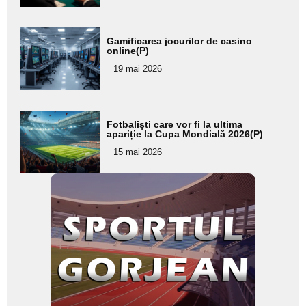
Adaugă
Gamificarea jocurilor de casino
aici textul
online(P)
pentru
19 mai 2026
subtitlu
Adaugă
Fotbaliști care vor fi la ultima
aici textul
apariție la Cupa Mondială 2026(P)
pentru
15 mai 2026
subtitlu