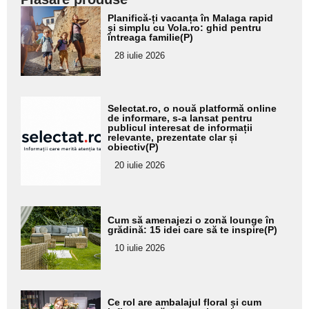
Adaugă
Planifică-ți vacanța în Malaga rapid
aici textul
și simplu cu Vola.ro: ghid pentru
întreaga familie(P)
pentru
28 iulie 2026
subtitlu
Adaugă
Selectat.ro, o nouă platformă online
aici textul
de informare, s-a lansat pentru
publicul interesat de informații
pentru
relevante, prezentate clar și
obiectiv(P)
subtitlu
20 iulie 2026
Adaugă
Cum să amenajezi o zonă lounge în
aici textul
grădină: 15 idei care să te inspire(P)
pentru
10 iulie 2026
subtitlu
Adaugă
Ce rol are ambalajul floral și cum