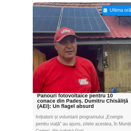
Ultima or
Adaugă aici textul
pentru
subtitluAdaugă aici
textul pentru
subtitluAdaugă aici
textul pentru
subtitluAdaugă aici
textul pentru subti
Panouri fotovoltaice pentru 10
conace din Padeș. Dumitru Chisăliță
(AEI): Un flagel absurd
Inițiatorii și voluntarii programului „Energie
pentru viață” au ajuns, zilele acestea, în Munți
Cernei, din județul Gorj,...