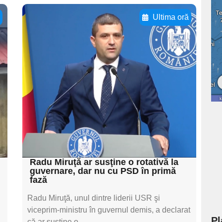
ă
Ultima oră
Adaugă aici textul
pentru
subtitluAdaugă aici
textul pentru
subtitluAdaugă aici
textul pentru
subtitluAdaugă aici
textul pentru subti
Radu Miruţă ar susţine o rotativă la
guvernare, dar nu cu PSD în primă
fază
Radu Miruţă, unul dintre liderii USR şi
i
viceprim-ministru în guvernul demis, a declarat
Pl
că ar susţine o...