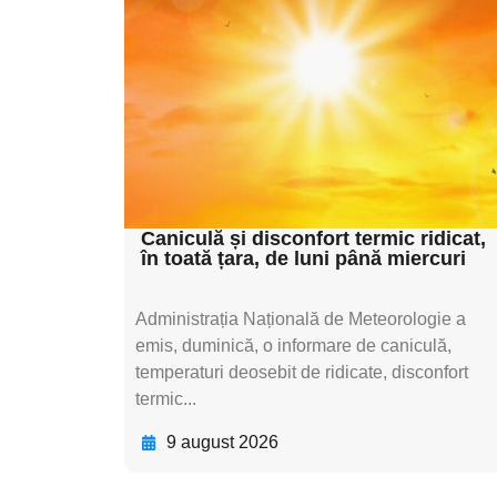
subtitluAdaugă aici
textul pentru
subtitluAdaugă aici
textul pentru
subtitluAdaugă aici
textul pentru subti
Caniculă și disconfort termic ridicat,
în toată țara, de luni până miercuri
Administrația Națională de Meteorologie a
emis, duminică, o informare de caniculă,
temperaturi deosebit de ridicate, disconfort
termic...
9 august 2026