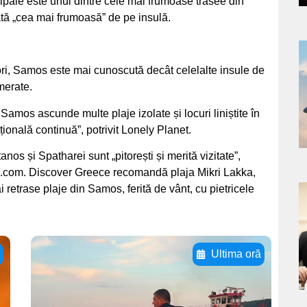
ipale este unul dintre cele mai frumoase trasee din
ată „cea mai frumoasă” de pe insulă.
a
ri, Samos este mai cunoscută decât celelalte insule de
merate.
s
 Samos ascunde multe plaje izolate și locuri liniștite în
ițională continuă”, potrivit Lonely Planet.
os și Spatharei sunt „pitorești și merită vizitate”,
mail.com. Discover Greece recomandă plaja Mikri Lakka,
i retrase plaje din Samos, ferită de vânt, cu pietricele
a
s
ă
Ultima oră
Adaugă aici textul
pentru