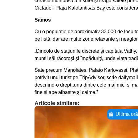
creasta muntoasă a insulei și leagă satele princ
Ciclade.” Plaja Kalotaritisas Bay este consider
Samos
Cu o populație de aproximativ 33.000 de locuito
pe listă, dar are multe zone relaxante și neaglo
„Dincolo de stațiunile discrete și capitala Vathy,
munții săi răcoroși și împăduriți, unde viața trad
Sate precum Manolates, Palaio Karlovassi, Platan
potrivit unui turist pe TripAdvisor, scrie daily
descriind-o drept „una dintre cele mai mici și ma
fine și ape albastre și calme.”
Articole similare:
Ultima or
Adaugă aici textul
pentru