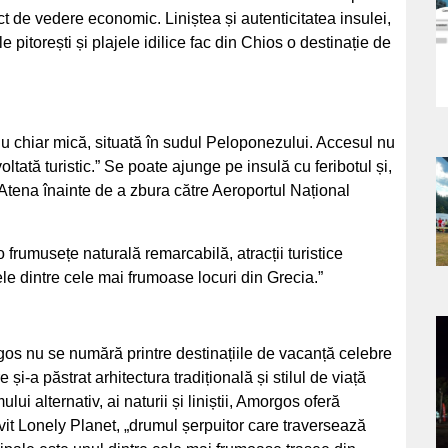
a
ct de vedere economic. Liniștea și autenticitatea insulei,
e pitorești și plajele idilice fac din Chios o destinație de
s
u chiar mică, situată în sudul Peloponezului. Accesul nu
ltată turistic.” Se poate ajunge pe insulă cu feribotul și,
a
n Atena înainte de a zbura către Aeroportul Național
s
o frumusețe naturală remarcabilă, atracții turistice
e dintre cele mai frumoase locuri din Grecia.”
a
s nu se numără printre destinațiile de vacanță celebre
 și-a păstrat arhitectura tradițională și stilul de viață
s
ului alternativ, ai naturii și liniștii, Amorgos oferă
vit Lonely Planet, „drumul șerpuitor care traversează