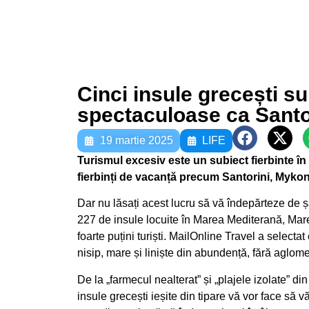
Cinci insule grecești su
spectaculoase ca Santo
19 martie 2025
LIFE
Turismul excesiv este un subiect fierbinte în 
fierbinți de vacanță precum Santorini, Mykon
Dar nu lăsați acest lucru să vă îndepărteze de 
227 de insule locuite în Marea Mediterană, Mar
foarte puțini turiști. MailOnline Travel a selecta
nisip, mare și liniște din abundență, fără aglome
De la „farmecul nealterat” și „plajele izolate” din
insule grecești ieșite din tipare vă vor face să v