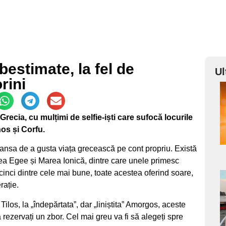
bestimate, la fel de
Ul
rini
a
Grecia, cu mulțimi de selfie-iști care sufocă locurile
s
os și Corfu.
șansa de a gusta viața grecească pe cont propriu. Există
ea Egee și Marea Ionică, dintre care unele primesc
t cinci dintre cele mai bune, toate acestea oferind soare,
a
rație.
 Tilos, la „îndepărtata”, dar „liniștita” Amorgos, aceste
s
ă rezervați un zbor. Cel mai greu va fi să alegeți spre