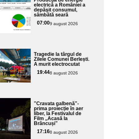
ici textul
electrică a României a
depăşit consumul,
pentru
sâmbătă seară
ubtitlu
07:00
9 august 2026
Adaugă
Tragedie la târgul de
ici textul
Zilele Comunei Berlești.
A murit electrocutat
pentru
ubtitlu
19:44
8 august 2026
Adaugă
”Cravata galbenă”-
ici textul
prima proiecție în aer
liber, la Festivalul de
pentru
Film „Acasă la
ubtitlu
Brâncuși”
17:16
8 august 2026