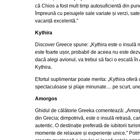
că Chios a fost mult timp autosuficientă din pun
împreună cu peisajele sale variate și verzi, satel
vacanță excelentă.”
Kythira
Discover Greece spune: „Kythira este o insulă n
este foarte ușor, probabil de aceea nu este dezvo
dacă alegi avionul, va trebui să faci o escală î
Kythira.
Efortul suplimentar poate merita: „Kythira oferă 
spectaculoase și plaje minunate… pe scurt, unel
Amorgos
Ghidul de călătorie Greeka comentează: „Amorgo
din Grecia; dimpotrivă, este o insulă retrasă, care
autentic. O destinație preferată de iubitorii turism
momente de relaxare și experiențe unice.” Potri