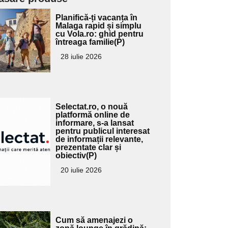
Adaugă
Planifică-ți vacanța în
ici textul
Malaga rapid și simplu
cu Vola.ro: ghid pentru
pentru
întreaga familie(P)
ubtitlu
28 iulie 2026
Adaugă
Selectat.ro, o nouă
ici textul
platformă online de
informare, s-a lansat
pentru
pentru publicul interesat
ubtitlu
de informații relevante,
prezentate clar și
obiectiv(P)
20 iulie 2026
Adaugă
Cum să amenajezi o