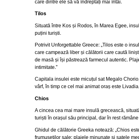
care dintre ele să vă îndreptați mai întâi.
Tilos
Situată între Kos și Rodos, în Marea Egee, insul
puțini turiști.
Potrivit Unforgettable Greece: „Tilos este o ins
care campează liber și călătorii care caută liniș
de masă și își păstrează farmecul autentic. Plaje
intimitate.”
Capitala insulei este micuțul sat Megalo Chorio,
vârf, în timp ce cel mai animat oraș este Livadia,
Chios
A cincea cea mai mare insulă grecească, situat
turiști în orașul său principal, dar în rest rămâne
Ghidul de călătorie Greeka notează: „Chios este
frumuseților sale: plajele minunate și satele me