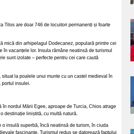
a Tilos are doar 746 de locuitori permanenți și foarte
a
s
ulă mică din arhipelagul Dodecanez, populară printre cei
te în vacanțele lor. Insula rămâne neatinsă de turismul
le sunt izolate – perfecte pentru cei care caută
 situat la poalele unui munte cu un castel medieval în
 portul insulei.
a
s
ă în nordul Mării Egee, aproape de Turcia, Chios atrage
 o destinație liniștită, cu multă natură.
 o insulă superbă, încă neatinsă de turism, în ciuda
dievale fascinante. Turismul redus se datorează faptului