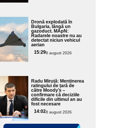
Adaugă
Dronă explodată în
ici textul
Bulgaria, lângă un
gazoduct. MApN:
pentru
Radarele noastre nu au
ubtitlu
detectat niciun vehicul
aerian
15:29
8 august 2026
Adaugă
Radu Miruță: Menținerea
ici textul
ratingului de țară de
către Moody’s –
pentru
confirmare că deciziile
ubtitlu
dificile din ultimul an au
fost necesare
14:02
8 august 2026