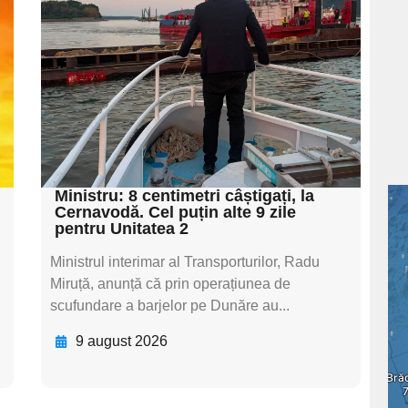
subtitluAdaugă aici
textul pentru
subtitluAdaugă aici
textul pentru
subtitluAdaugă aici
textul pentru subti
Ministru: 8 centimetri câștigați, la
Cernavodă. Cel puțin alte 9 zile
pentru Unitatea 2
Ministrul interimar al Transporturilor, Radu
Miruță, anunță că prin operațiunea de
scufundare a barjelor pe Dunăre au...
9 august 2026