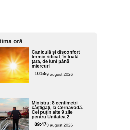
tima oră
Adaugă
Caniculă și disconfort
ici textul
termic ridicat, în toată
țara, de luni până
pentru
miercuri
ubtitlu
10:55
9 august 2026
Adaugă
Ministru: 8 centimetri
ici textul
câștigați, la Cernavodă.
Cel puțin alte 9 zile
pentru
pentru Unitatea 2
ubtitlu
09:47
9 august 2026