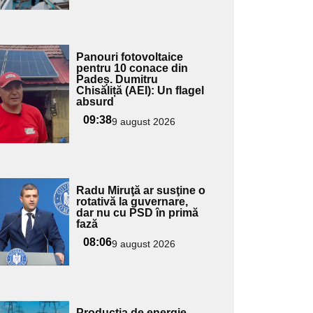
Adaugă
Panouri fotovoltaice
ici textul
pentru 10 conace din
Padeș. Dumitru
pentru
Chisăliță (AEI): Un flagel
ubtitlu
absurd
09:38
9 august 2026
Adaugă
Radu Miruţă ar susţine o
ici textul
rotativă la guvernare,
dar nu cu PSD în primă
pentru
fază
ubtitlu
08:06
9 august 2026
Adaugă
Producţia de energie