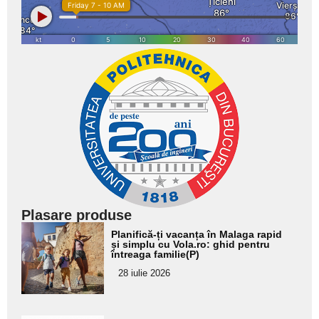
Plasare produse
Adaugă
Planifică-ți vacanța în Malaga rapid
aici textul
și simplu cu Vola.ro: ghid pentru
întreaga familie(P)
pentru
28 iulie 2026
subtitlu