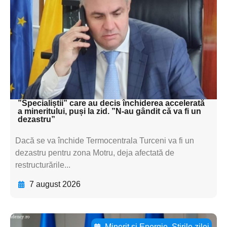
subtitluAdaugă aici
textul pentru
subtitluAdaugă aici
textul pentru
subtitluAdaugă aici
textul pentru subti
”Specialiștii” care au decis închiderea accelerată
a mineritului, puși la zid. ”N-au gândit că va fi un
dezastru”
Dacă se va închide Termocentrala Turceni va fi un
dezastru pentru zona Motru, deja afectată de
restructurările...
7 august 2026
Minerit și Energie
,
Știrile zilei