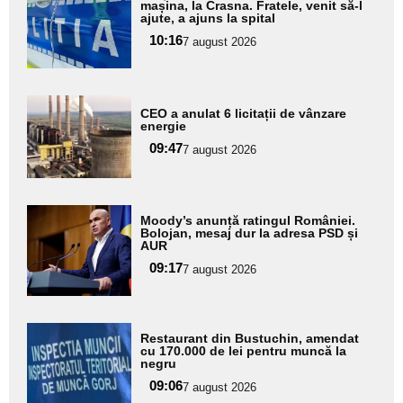
aici textul
mașina, la Crasna. Fratele, venit să-l
ajute, a ajuns la spital
pentru
10:16
7 august 2026
subtitlu
Adaugă
CEO a anulat 6 licitații de vânzare
aici textul
energie
pentru
09:47
7 august 2026
subtitlu
Adaugă
Moody’s anunță ratingul României.
aici textul
Bolojan, mesaj dur la adresa PSD și
AUR
pentru
09:17
7 august 2026
subtitlu
Adaugă
Restaurant din Bustuchin, amendat
aici textul
cu 170.000 de lei pentru muncă la
negru
pentru
09:06
7 august 2026
subtitlu