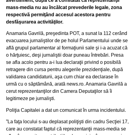
avertisment, după ce a constatat că reprezentanţii
mass-media nu au încălcat prevederile legale, zona
respectivă permiţând accesul acestora pentru
desfăşurarea activităţilor.
Anamaria Gavrilă, preşedinta POT, a sunat la 112 cerând
evacuarea jurnaliştilor de pe holul Parlamentului unde se
află grupul parlamentar al formaţiunii sale şi i-a acuzat că
o hărţuiesc, deşi jurnaliştii doar puneau întrebări. Presa
se afla acolo pentru a-i lua declaraţii privind o posibilă
retragere din cursa pentru alegerile prezidenţiale, după
validarea candidaturii, aşa cum chiar ea declarase în
urmă cu o săptămână, arată news.ro. Anamaria Gavrilă a
cerut reprezentanţilor din Camera Deputaţilor să îi
legitimeze pe jurnalişti.
Poliţia Capitalei a dat un comunicat în urma incidentului.
”La faţa locului s-au deplasat poliţişti din cadru Secţiei 17,
care au constatat faptul că reprezentanţii mass-media se