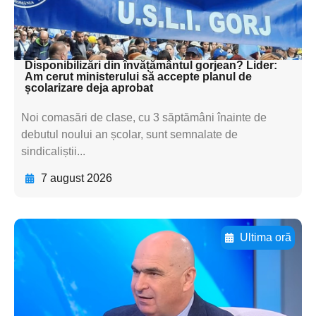
subtitluAdaugă aici
textul pentru subti
Disponibilizări din învățământul gorjean? Lider:
Am cerut ministerului să accepte planul de
școlarizare deja aprobat
Noi comasări de clase, cu 3 săptămâni înainte de
debutul noului an școlar, sunt semnalate de
sindicaliștii...
7 august 2026
Ultima oră
Adaugă aici textul pentru
subtitluAdaugă aici
textul pentru