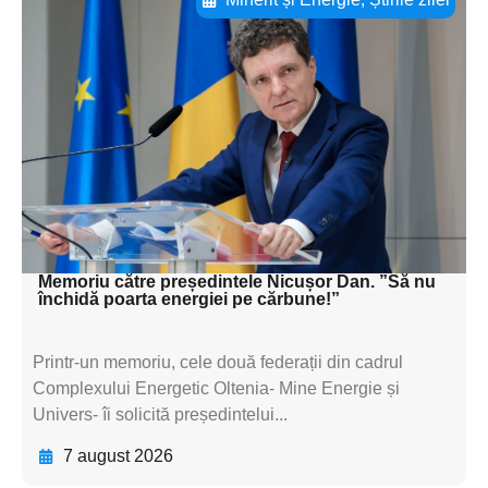
Adaugă aici textul pentru
subtitluAdaugă aici
textul pentru
subtitluAdaugă aici
textul pentru
subtitluAdaugă aici
textul pentru subti
Memoriu către președintele Nicușor Dan. ”Să nu
închidă poarta energiei pe cărbune!”
Printr-un memoriu, cele două federații din cadrul
Complexului Energetic Oltenia- Mine Energie și
Univers- îi solicită președintelui...
7 august 2026