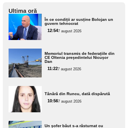
Ultima oră
Adaugă
În ce condiții ar susține Bolojan un
aici textul
guvern tehnocrat
pentru
12:54
7 august 2026
subtitlu
Adaugă
Memoriul transmis de federațiile din
aici textul
CE Oltenia președintelui Nicușor
Dan
pentru
11:22
7 august 2026
subtitlu
Adaugă
Tânără din Runcu, dată dispărută
aici textul
10:56
pentru
7 august 2026
subtitlu
Adaugă
Un șofer băut s-a răsturnat cu