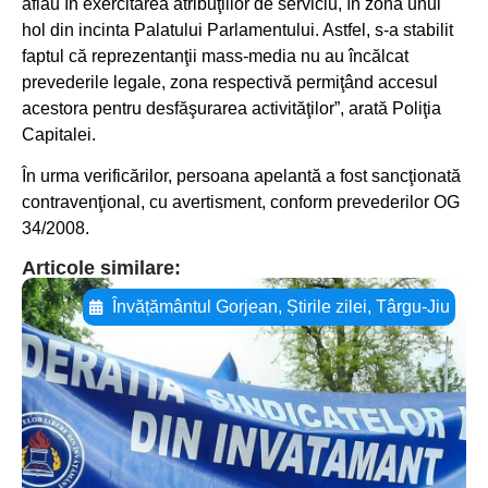
aflau în exercitarea atribuţiilor de serviciu, în zona unui
hol din incinta Palatului Parlamentului. Astfel, s-a stabilit
faptul că reprezentanţii mass-media nu au încălcat
prevederile legale, zona respectivă permiţând accesul
acestora pentru desfăşurarea activităţilor”, arată Poliţia
Capitalei.
În urma verificărilor, persoana apelantă a fost sancţionată
contravenţional, cu avertisment, conform prevederilor OG
34/2008.
Articole similare:
Învățământul Gorjean
,
Știrile zilei
,
Târgu-Jiu
Adaugă aici textul pentru
subtitluAdaugă aici
textul pentru
subtitluAdaugă aici
textul pentru