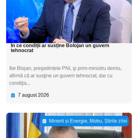
subtitluAdaugă aici
textul pentru
subtitluAdaugă aici
textul pentru subti
În ce condiții ar susține Bolojan un guvern
tehnocrat
Ilie Blojan, preşedintele PNL şi prim-ministru demis,
afirmă că ar susţine un guvern tehnocrat, dar cu
condiţia...
7 august 2026
Minerit și Energie
,
Motru
,
Știrile zilei
Adaugă aici textul pentru