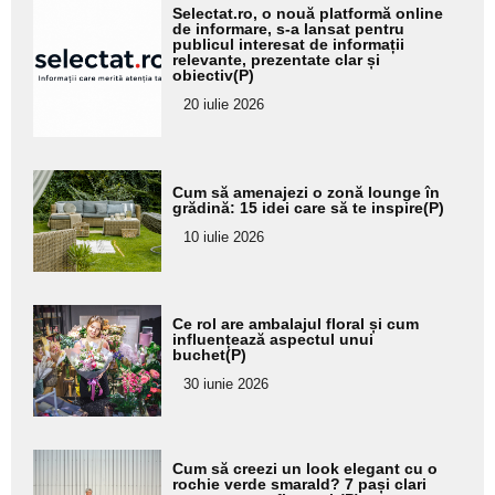
Adaugă
Selectat.ro, o nouă platformă online
aici textul
de informare, s-a lansat pentru
publicul interesat de informații
pentru
relevante, prezentate clar și
obiectiv(P)
subtitlu
20 iulie 2026
Adaugă
Cum să amenajezi o zonă lounge în
aici textul
grădină: 15 idei care să te inspire(P)
pentru
10 iulie 2026
subtitlu
Adaugă
Ce rol are ambalajul floral și cum
aici textul
influențează aspectul unui
buchet(P)
pentru
30 iunie 2026
subtitlu
Adaugă
Cum să creezi un look elegant cu o
aici textul
rochie verde smarald? 7 pași clari