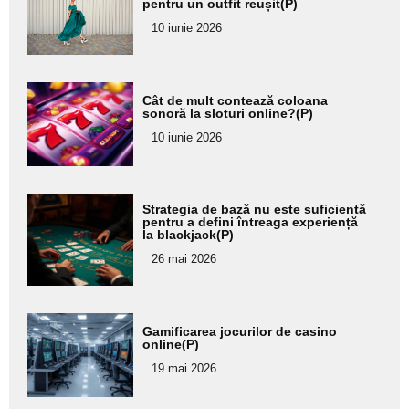
pentru un outfit reușit(P)
pentru
10 iunie 2026
subtitlu
Adaugă
Cât de mult contează coloana
aici textul
sonoră la sloturi online?(P)
pentru
10 iunie 2026
subtitlu
Adaugă
Strategia de bază nu este suficientă
aici textul
pentru a defini întreaga experiență
la blackjack(P)
pentru
26 mai 2026
subtitlu
Adaugă
Gamificarea jocurilor de casino
aici textul
online(P)
pentru
19 mai 2026
subtitlu