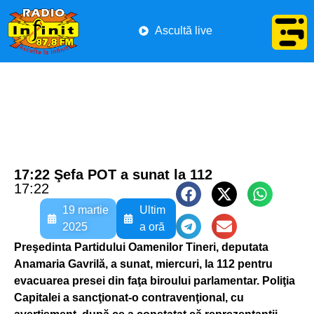
Ascultă live
17:22 Şefa POT a sunat la 112
17:22
19 martie
Ultim
2025
a oră
Preşedinta Partidului Oamenilor Tineri, deputata
Anamaria Gavrilă, a sunat, miercuri, la 112 pentru
evacuarea presei din faţa biroului parlamentar. Poliţia
Capitalei a sancţionat-o contravenţional, cu