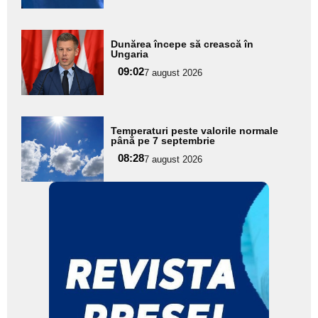
Adaugă
Dunărea începe să crească în
aici textul
Ungaria
pentru
09:02
7 august 2026
subtitlu
Adaugă
Temperaturi peste valorile normale
aici textul
până pe 7 septembrie
pentru
08:28
7 august 2026
subtitlu