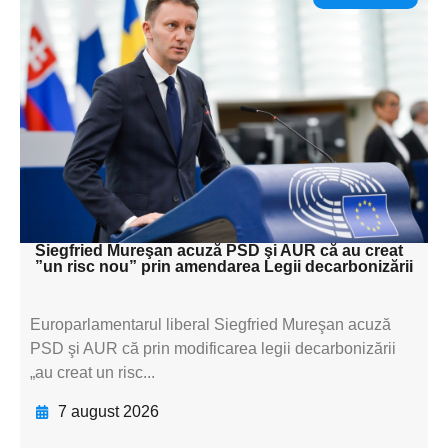
Adaugă aici textul pentru
subtitluAdaugă aici
textul pentru
subtitluAdaugă aici
textul pentru
subtitluAdaugă aici
textul pentru subti
Siegfried Mureşan acuză PSD şi AUR că au creat
”un risc nou” prin amendarea Legii decarbonizării
Europarlamentarul liberal Siegfried Mureşan acuză
PSD şi AUR că prin modificarea legii decarbonizării
„au creat un risc...
7 august 2026