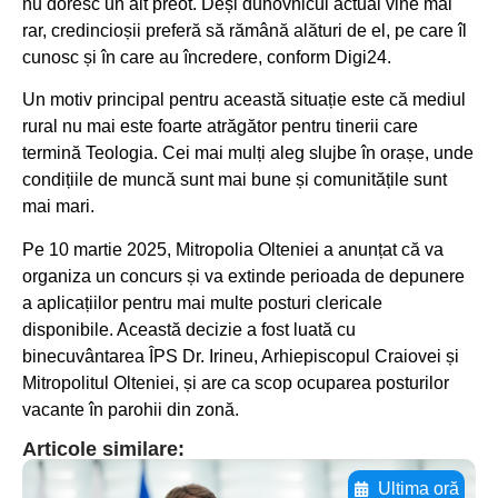
nu doresc un alt preot. Deși duhovnicul actual vine mai
rar, credincioșii preferă să rămână alături de el, pe care îl
cunosc și în care au încredere, conform Digi24.
Un motiv principal pentru această situație este că mediul
rural nu mai este foarte atrăgător pentru tinerii care
termină Teologia. Cei mai mulți aleg slujbe în orașe, unde
condițiile de muncă sunt mai bune și comunitățile sunt
mai mari.
Pe 10 martie 2025, Mitropolia Olteniei a anunțat că va
organiza un concurs și va extinde perioada de depunere
a aplicațiilor pentru mai multe posturi clericale
disponibile. Această decizie a fost luată cu
binecuvântarea ÎPS Dr. Irineu, Arhiepiscopul Craiovei și
Mitropolitul Olteniei, și are ca scop ocuparea posturilor
vacante în parohii din zonă.
Articole similare:
Ultima oră