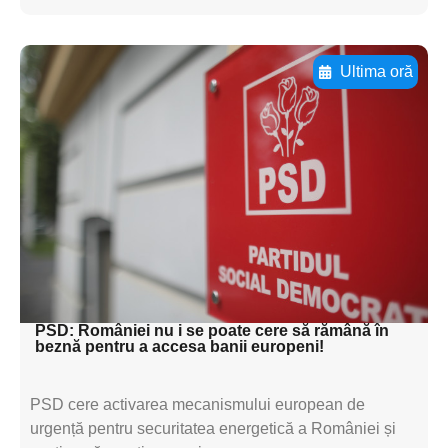
Ultima oră
Adaugă aici textul pentru
subtitluAdaugă aici
textul pentru
subtitluAdaugă aici
textul pentru
subtitluAdaugă aici
textul pentru subti
PSD: României nu i se poate cere să rămână în
beznă pentru a accesa banii europeni!
PSD cere activarea mecanismului european de
urgență pentru securitatea energetică a României și