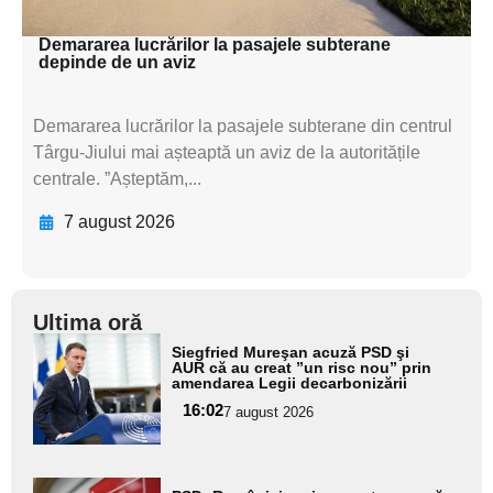
textul pentru subti
Demararea lucrărilor la pasajele subterane
depinde de un aviz
Demararea lucrărilor la pasajele subterane din centrul
Târgu-Jiului mai așteaptă un aviz de la autoritățile
centrale. ”Așteptăm,...
7 august 2026
Ultima oră
Adaugă
Siegfried Mureşan acuză PSD şi
aici textul
AUR că au creat ”un risc nou” prin
amendarea Legii decarbonizării
pentru
16:02
7 august 2026
subtitlu
Adaugă