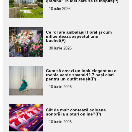
aici textul
grădină: 15 idei care să te inspire(P)
pentru
10 iulie 2026
subtitlu
Adaugă
Ce rol are ambalajul floral și cum
aici textul
influențează aspectul unui
buchet(P)
pentru
30 iunie 2026
subtitlu
Adaugă
Cum să creezi un look elegant cu o
aici textul
rochie verde smarald? 7 pași clari
pentru un outfit reușit(P)
pentru
10 iunie 2026
subtitlu
Adaugă
Cât de mult contează coloana
aici textul
sonoră la sloturi online?(P)
pentru
10 iunie 2026
subtitlu