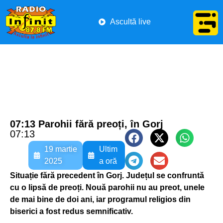
Ascultă live
07:13 Parohii fără preoți, în Gorj
07:13
19 martie
Ultim
2025
a oră
Situație fără precedent în Gorj. Județul se confruntă
cu o lipsă de preoți. Nouă parohii nu au preot, unele
de mai bine de doi ani, iar programul religios din
biserici a fost redus semnificativ.