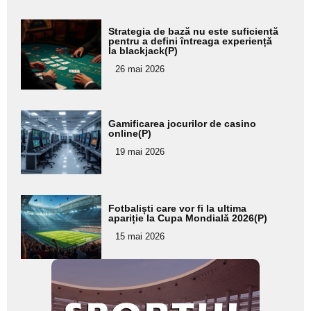
Adaugă
Strategia de bază nu este suficientă
aici textul
pentru a defini întreaga experiență
la blackjack(P)
pentru
26 mai 2026
subtitlu
Adaugă
Gamificarea jocurilor de casino
aici textul
online(P)
pentru
19 mai 2026
subtitlu
Adaugă
Fotbaliști care vor fi la ultima
aici textul
apariție la Cupa Mondială 2026(P)
pentru
15 mai 2026
subtitlu