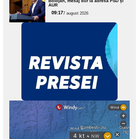
aici textul
Bolojan, mesaj dur la adresa PSD și
AUR
pentru
09:17
7 august 2026
subtitlu