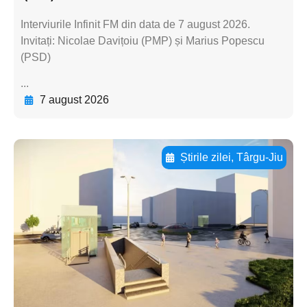
Interviurile Infinit FM din data de 7 august 2026.
Invitați: Nicolae Davițoiu (PMP) și Marius Popescu
(PSD)
...
7 august 2026
Știrile zilei
,
Târgu-Jiu
Adaugă aici textul pentru
subtitluAdaugă aici
textul pentru
subtitluAdaugă aici
textul pentru
subtitluAdaugă aici