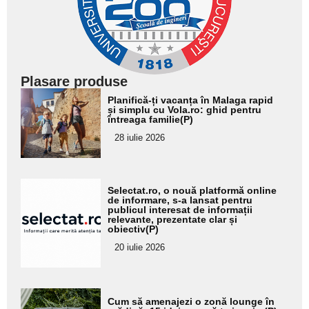
Plasare produse
Adaugă
Planifică-ți vacanța în Malaga rapid
aici textul
și simplu cu Vola.ro: ghid pentru
întreaga familie(P)
pentru
28 iulie 2026
subtitlu
Adaugă
Selectat.ro, o nouă platformă online
aici textul
de informare, s-a lansat pentru
publicul interesat de informații
pentru
relevante, prezentate clar și
obiectiv(P)
subtitlu
20 iulie 2026
Adaugă
Cum să amenajezi o zonă lounge în