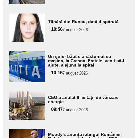
Adaugă
Tânără din Runcu, dată dispărută
aici textul
10:56
pentru
7 august 2026
subtitlu
Adaugă
Un șofer băut s-a răsturnat cu
aici textul
mașina, la Crasna. Fratele, venit să-l
ajute, a ajuns la spital
pentru
10:16
7 august 2026
subtitlu
Adaugă
CEO a anulat 6 licitații de vânzare
aici textul
energie
pentru
09:47
7 august 2026
subtitlu
Adaugă
Moody’s anunță ratingul României.