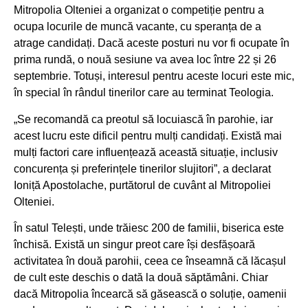
Mitropolia Olteniei a organizat o competiție pentru a
ocupa locurile de muncă vacante, cu speranța de a
atrage candidați. Dacă aceste posturi nu vor fi ocupate în
prima rundă, o nouă sesiune va avea loc între 22 și 26
septembrie. Totuși, interesul pentru aceste locuri este mic,
în special în rândul tinerilor care au terminat Teologia.
„Se recomandă ca preotul să locuiască în parohie, iar
acest lucru este dificil pentru mulți candidați. Există mai
mulți factori care influențează această situație, inclusiv
concurența și preferințele tinerilor slujitori”, a declarat
Ioniță Apostolache, purtătorul de cuvânt al Mitropoliei
Olteniei.
În satul Telești, unde trăiesc 200 de familii, biserica este
închisă. Există un singur preot care își desfășoară
activitatea în două parohii, ceea ce înseamnă că lăcașul
de cult este deschis o dată la două săptămâni. Chiar
dacă Mitropolia încearcă să găsească o soluție, oamenii