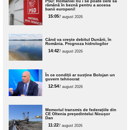
PSD: României nu i se poate cere să
aici textul
rămână în beznă pentru a accesa
banii europeni!
pentru
15:05
7 august 2026
subtitlu
Adaugă
Când va crește debitul Dunării, în
aici textul
România. Prognoza hidrologilor
pentru
14:42
7 august 2026
subtitlu
Adaugă
În ce condiții ar susține Bolojan un
aici textul
guvern tehnocrat
pentru
12:54
7 august 2026
subtitlu
Adaugă
Memoriul transmis de federațiile din
aici textul
CE Oltenia președintelui Nicușor
Dan
pentru
11:22
7 august 2026
subtitlu