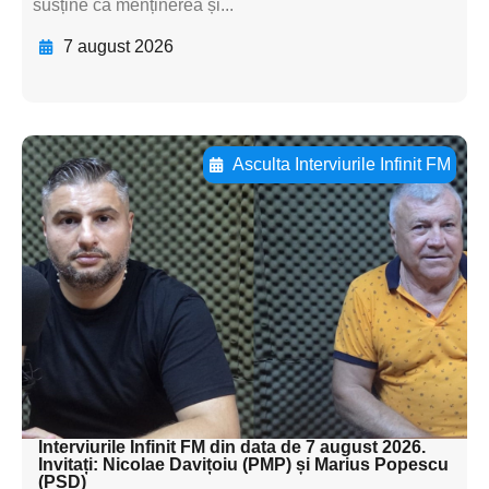
susține că menținerea și...
7 august 2026
Asculta Interviurile Infinit FM
Adaugă aici textul pentru
subtitluAdaugă aici
textul pentru
subtitluAdaugă aici
textul pentru
subtitluAdaugă aici
textul pentru subti
Interviurile Infinit FM din data de 7 august 2026.
Invitați: Nicolae Davițoiu (PMP) și Marius Popescu
(PSD)