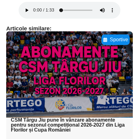
Articole similare:
Sportive
Adaugă aici textul pentru
subtitluAdaugă aici
textul pentru
subtitluAdaugă aici
textul pentru
subtitluAdaugă aici
textul pentru subti
CSM Târgu Jiu pune în vânzare abonamente
pentru sezonul competițional 2026-2027 din Liga
Florilor și Cupa României