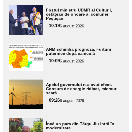
Adaugă
Fostul ministru UDMR al Culturii,
aici textul
cetățean de onoare al comunei
Peștișani
pentru
10:19
6 august 2026
subtitlu
Adaugă
ANM schimbă prognoza. Furtuni
aici textul
puternice după caniculă
pentru
10:09
6 august 2026
subtitlu
Adaugă
Apelul guvernului n-a avut efect.
aici textul
Consum de energie ridicat, miercuri
seară
pentru
09:26
6 august 2026
subtitlu
Adaugă
Încă un parc din Târgu Jiu intră în
aici textul
modernizare