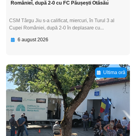
României, după 2-0 cu FC Păușești Otăsău
CSM Târgu Jiu s-a calificat, miercuri, în Turul 3 al
Cupei României, după 2-0 în deplasare cu...
6 august 2026
Ultima oră
Adaugă aici textul pentru
subtitluAdaugă aici
textul pentru
subtitluAdaugă aici
textul pentru
subtitluAdaugă aici