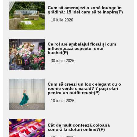
Adaugă
Cum să amenajezi o zonă lounge în
aici textul
grădină: 15 idei care să te inspire(P)
pentru
10 iulie 2026
subtitlu
Adaugă
Ce rol are ambalajul floral și cum
aici textul
influențează aspectul unui
buchet(P)
pentru
30 iunie 2026
subtitlu
Adaugă
Cum să creezi un look elegant cu o
aici textul
rochie verde smarald? 7 pași clari
pentru un outfit reușit(P)
pentru
10 iunie 2026
subtitlu
Adaugă
Cât de mult contează coloana
aici textul
sonoră la sloturi online?(P)
pentru