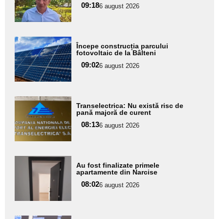
pentru
09:18
6 august 2026
subtitlu
Adaugă
Începe construcția parcului
aici textul
fotovoltaic de la Bâlteni
pentru
09:02
6 august 2026
subtitlu
Adaugă
Transelectrica: Nu există risc de
aici textul
pană majoră de curent
pentru
08:13
6 august 2026
subtitlu
Adaugă
Au fost finalizate primele
aici textul
apartamente din Narcise
pentru
08:02
6 august 2026
subtitlu