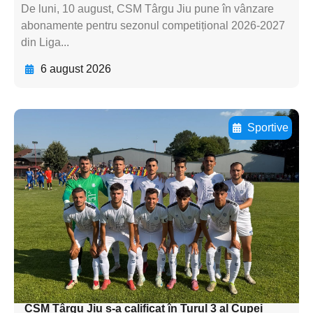
De luni, 10 august, CSM Târgu Jiu pune în vânzare
abonamente pentru sezonul competițional 2026-2027
din Liga...
6 august 2026
Sportive
Adaugă aici textul pentru
subtitluAdaugă aici
textul pentru
subtitluAdaugă aici
textul pentru
subtitluAdaugă aici
textul pentru subti
CSM Târgu Jiu s-a calificat în Turul 3 al Cupei