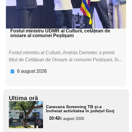
textul pentru
subtitluAdaugă aici
textul pentru subti
Fostul ministru UDMR al Culturii, cetățean de
onoare al comunei Peștișani
Fostul ministru al Culturii, András Demeter, a primit
titlul de Cetățean de Onoare al comunei Peștișani, în...
6 august 2026
Ultima oră
Adaugă
Caravana Screening TB și-a
aici textul
încheiat activitatea în județul Gorj
pentru
10:42
6 august 2026
subtitlu