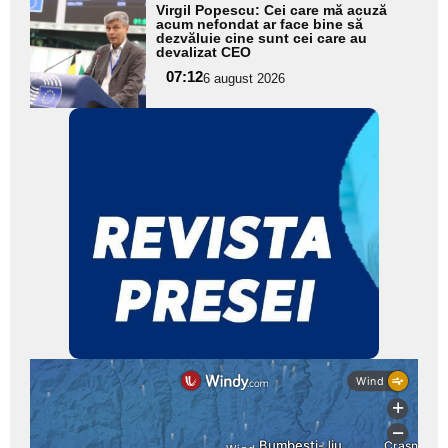
Adaugă
Virgil Popescu: Cei care mă acuză
aici textul
acum nefondat ar face bine să
dezvăluie cine sunt cei care au
pentru
devalizat CEO
subtitlu
07:12
6 august 2026