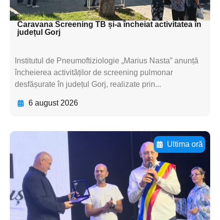
textul pentru subti
Caravana Screening TB și-a încheiat activitatea în
județul Gorj
Institutul de Pneumoftiziologie „Marius Nasta” anunță
încheierea activităților de screening pulmonar
desfășurate în județul Gorj, realizate prin...
6 august 2026
Ultima oră
Adaugă aici textul pentru
subtitluAdaugă aici
textul pentru
subtitluAdaugă aici