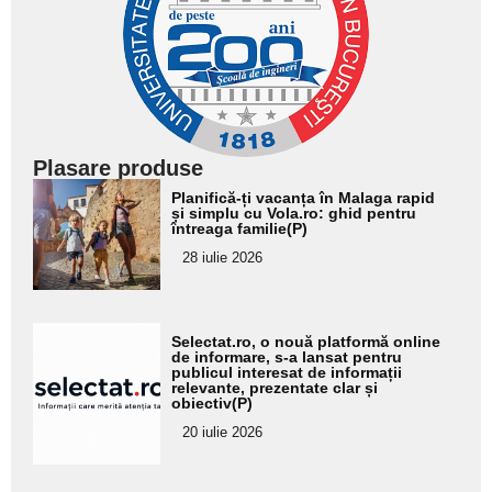
Plasare produse
Adaugă
Planifică-ți vacanța în Malaga rapid
aici textul
și simplu cu Vola.ro: ghid pentru
întreaga familie(P)
pentru
28 iulie 2026
subtitlu
Adaugă
Selectat.ro, o nouă platformă online
aici textul
de informare, s-a lansat pentru
publicul interesat de informații
pentru
relevante, prezentate clar și
obiectiv(P)
subtitlu
20 iulie 2026