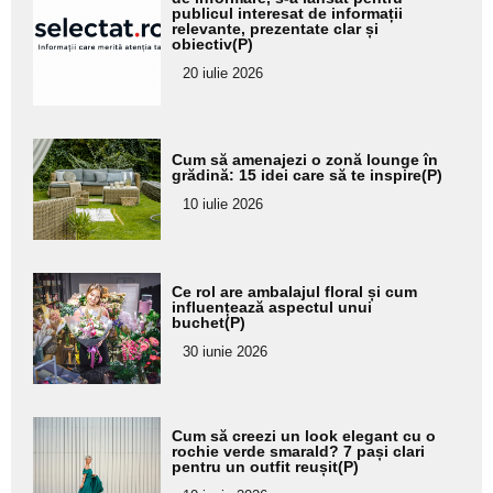
aici textul
publicul interesat de informații
pentru
relevante, prezentate clar și
obiectiv(P)
subtitlu
20 iulie 2026
Adaugă
Cum să amenajezi o zonă lounge în
aici textul
grădină: 15 idei care să te inspire(P)
pentru
10 iulie 2026
subtitlu
Adaugă
Ce rol are ambalajul floral și cum
aici textul
influențează aspectul unui
buchet(P)
pentru
30 iunie 2026
subtitlu
Adaugă
Cum să creezi un look elegant cu o
aici textul
rochie verde smarald? 7 pași clari
pentru un outfit reușit(P)
pentru