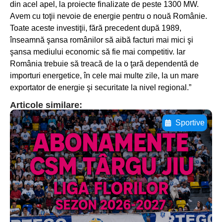
din acel apel, la proiecte finalizate de peste 1300 MW.
Avem cu toţii nevoie de energie pentru o nouă Românie.
Toate aceste investiţii, fără precedent după 1989,
înseamnă şansa românilor să aibă facturi mai mici şi
şansa mediului economic să fie mai competitiv. Iar
România trebuie să treacă de la o ţară dependentă de
importuri energetice, în cele mai multe zile, la un mare
exportator de energie şi securitate la nivel regional.”
Articole similare:
Sportive
Adaugă aici textul pentru
subtitluAdaugă aici
textul pentru
subtitluAdaugă aici
textul pentru
subtitluAdaugă aici