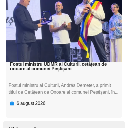
subtitluAdaugă aici
textul pentru
subtitluAdaugă aici
textul pentru
subtitluAdaugă aici
textul pentru subti
Fostul ministru UDMR al Culturii, cetățean de
onoare al comunei Peștișani
Fostul ministru al Culturii, András Demeter, a primit
titlul de Cetățean de Onoare al comunei Peștișani, în...
6 august 2026