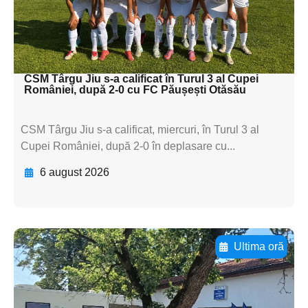
textul pentru
subtitluAdaugă aici
textul pentru subti
CSM Târgu Jiu s-a calificat în Turul 3 al Cupei
României, după 2-0 cu FC Păușești Otăsău
CSM Târgu Jiu s-a calificat, miercuri, în Turul 3 al
Cupei României, după 2-0 în deplasare cu...
6 august 2026
Ultima oră
Adaugă aici textul pentru
subtitluAdaugă aici