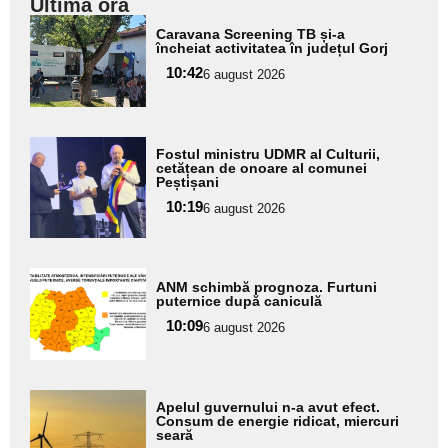
Ultima oră
Adaugă
Caravana Screening TB și-a
aici textul
încheiat activitatea în județul Gorj
pentru
10:42
6 august 2026
subtitlu
Adaugă
Fostul ministru UDMR al Culturii,
aici textul
cetățean de onoare al comunei
Peștișani
pentru
10:19
6 august 2026
subtitlu
Adaugă
ANM schimbă prognoza. Furtuni
aici textul
puternice după caniculă
pentru
10:09
6 august 2026
subtitlu
Adaugă
Apelul guvernului n-a avut efect.
aici textul
Consum de energie ridicat, miercuri
seară
pentru