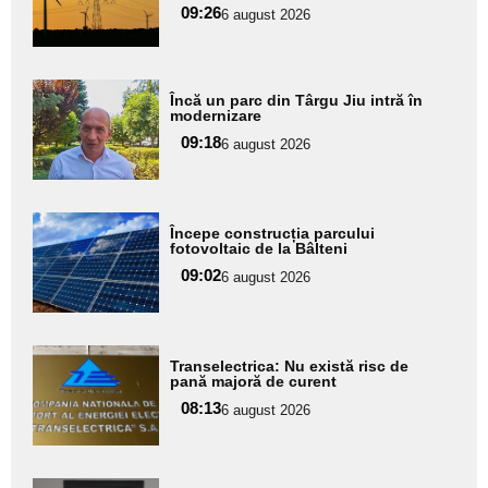
09:26
6 august 2026
subtitlu
Adaugă
Încă un parc din Târgu Jiu intră în
aici textul
modernizare
pentru
09:18
6 august 2026
subtitlu
Adaugă
Începe construcția parcului
aici textul
fotovoltaic de la Bâlteni
pentru
09:02
6 august 2026
subtitlu
Adaugă
Transelectrica: Nu există risc de
aici textul
pană majoră de curent
pentru
08:13
6 august 2026
subtitlu