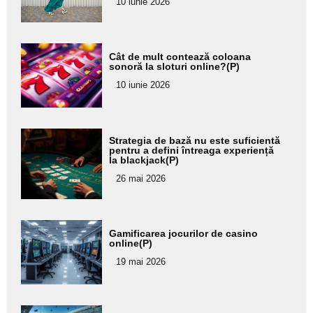
10 iunie 2026
subtitlu
Adaugă
Cât de mult contează coloana
aici textul
sonoră la sloturi online?(P)
pentru
10 iunie 2026
subtitlu
Adaugă
Strategia de bază nu este suficientă
aici textul
pentru a defini întreaga experiență
la blackjack(P)
pentru
26 mai 2026
subtitlu
Adaugă
Gamificarea jocurilor de casino
aici textul
online(P)
pentru
19 mai 2026
subtitlu
Adaugă