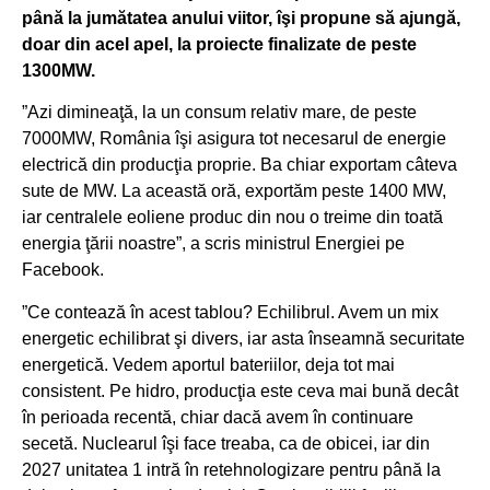
până la jumătatea anului viitor, îşi propune să ajungă,
doar din acel apel, la proiecte finalizate de peste
1300MW.
”Azi dimineaţă, la un consum relativ mare, de peste
7000MW, România îşi asigura tot necesarul de energie
electrică din producţia proprie. Ba chiar exportam câteva
sute de MW. La această oră, exportăm peste 1400 MW,
iar centralele eoliene produc din nou o treime din toată
energia ţării noastre”, a scris ministrul Energiei pe
Facebook.
”Ce contează în acest tablou? Echilibrul. Avem un mix
energetic echilibrat şi divers, iar asta înseamnă securitate
energetică. Vedem aportul bateriilor, deja tot mai
consistent. Pe hidro, producţia este ceva mai bună decât
în perioada recentă, chiar dacă avem în continuare
secetă. Nuclearul îşi face treaba, ca de obicei, iar din
2027 unitatea 1 intră în retehnologizare pentru până la