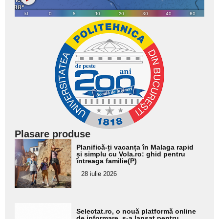
Plasare produse
Adaugă
Planifică-ți vacanța în Malaga rapid
aici textul
și simplu cu Vola.ro: ghid pentru
întreaga familie(P)
pentru
28 iulie 2026
subtitlu
Adaugă
Selectat.ro, o nouă platformă online
de informare, s-a lansat pentru