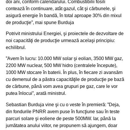
doi ani, conform calendarului. Combustibilii fosili
contează în continuare, atât gazul, cât şi cărbunele, şi
asigură energie în bandă, în total aproape 30% din mixul
de producţie”, mai spune Burduja
Potrivit ministrului Energiei, şi proiectele de dezvoltare de
noi capacităţi de producţie urmează acelaşi principiu:
echilibrul.
”Avem în lucru: 10.000 MW solar şi eolian, 3500 MW gaz,
2200 MW nuclear, 500 MW hidro (centralele începute),
1000 MW stocare în baterii. În plus, în fiecare zi avansăm
cu demersul de a păstra capacităţile de producţie pe bază
de cărbune, până vom avea grupuri pe gaz, care le vor
putea înlocui”, arată ministrul.
Sebastian Burduja vine şi cu o veste în premieră: ”Deja,
din fondurile PNRR avem puse în funcţiune sau în teste
parcuri solare şi eoliene de peste 500MW. Iar, până la
jumătatea anului viitor, ne propunem să ajungem, doar