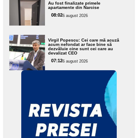
Adaugă
Au fost finalizate primele
aici textul
apartamente din Narcise
pentru
08:02
6 august 2026
subtitlu
Adaugă
Virgil Popescu: Cei care mă acuză
aici textul
acum nefondat ar face bine să
dezvăluie cine sunt cei care au
pentru
devalizat CEO
subtitlu
07:12
6 august 2026