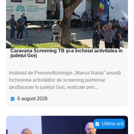
textul pentru
subtitluAdaugă aici
textul pentru
subtitluAdaugă aici
textul pentru subti
Caravana Screening TB și-a încheiat activitatea în
județul Gorj
Institutul de Pneumoftiziologie „Marius Nasta” anunță
încheierea activităților de screening pulmonar
desfășurate în județul Gorj, realizate prin...
6 august 2026
Ultima oră
Adaugă aici textul pentru