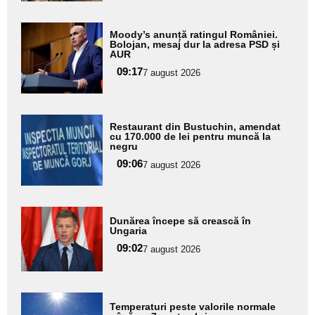
Adaugă
Moody’s anunță ratingul României.
aici textul
Bolojan, mesaj dur la adresa PSD și
AUR
pentru
09:17
7 august 2026
subtitlu
Adaugă
Restaurant din Bustuchin, amendat
aici textul
cu 170.000 de lei pentru muncă la
negru
pentru
09:06
7 august 2026
subtitlu
Adaugă
Dunărea începe să crească în
aici textul
Ungaria
pentru
09:02
7 august 2026
subtitlu
Adaugă
Temperaturi peste valorile normale