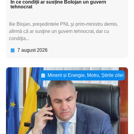
În ce condiții ar susține Bolojan un guvern
tehnocrat
Ilie Blojan, preşedintele PNL şi prim-ministru demis,
afirmă că ar susţine un guvern tehnocrat, dar cu
condiţia...
7 august 2026
Minerit și Energie
,
Motru
,
Știrile zilei
Adaugă aici textul pentru
subtitluAdaugă aici
textul pentru
subtitluAdaugă aici
textul pentru
subtitluAdaugă aici