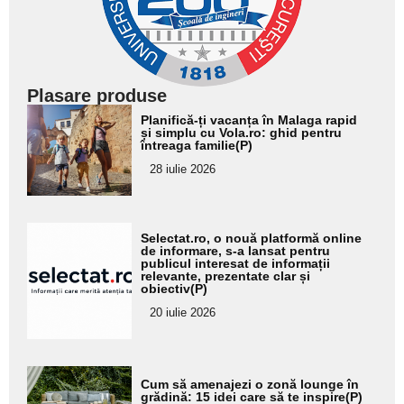
Plasare produse
Adaugă
Planifică-ți vacanța în Malaga rapid
aici textul
și simplu cu Vola.ro: ghid pentru
întreaga familie(P)
pentru
28 iulie 2026
subtitlu
Adaugă
Selectat.ro, o nouă platformă online
aici textul
de informare, s-a lansat pentru
publicul interesat de informații
pentru
relevante, prezentate clar și
obiectiv(P)
subtitlu
20 iulie 2026
Adaugă
Cum să amenajezi o zonă lounge în
aici textul
grădină: 15 idei care să te inspire(P)