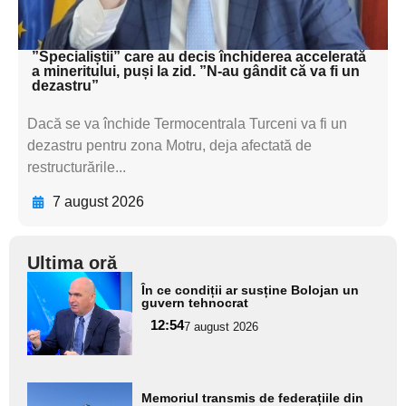
textul pentru subti
”Specialiștii” care au decis închiderea accelerată
a mineritului, puși la zid. ”N-au gândit că va fi un
dezastru”
Dacă se va închide Termocentrala Turceni va fi un
dezastru pentru zona Motru, deja afectată de
restructurările...
7 august 2026
Ultima oră
Adaugă
În ce condiții ar susține Bolojan un
aici textul
guvern tehnocrat
pentru
12:54
7 august 2026
subtitlu
Adaugă
Memoriul transmis de federațiile din