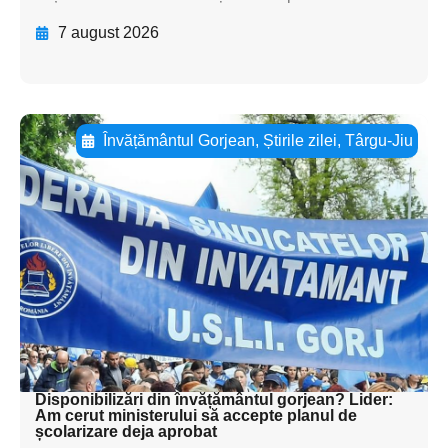
7 august 2026
Învățământul Gorjean
,
Știrile zilei
,
Târgu-Jiu
Adaugă aici textul pentru
subtitluAdaugă aici
textul pentru
subtitluAdaugă aici
textul pentru
subtitluAdaugă aici
textul pentru subti
Disponibilizări din învățământul gorjean? Lider:
Am cerut ministerului să accepte planul de
școlarizare deja aprobat