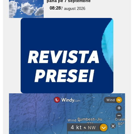
aici textul
până pe 7 septembrie
pentru
08:28
7 august 2026
subtitlu