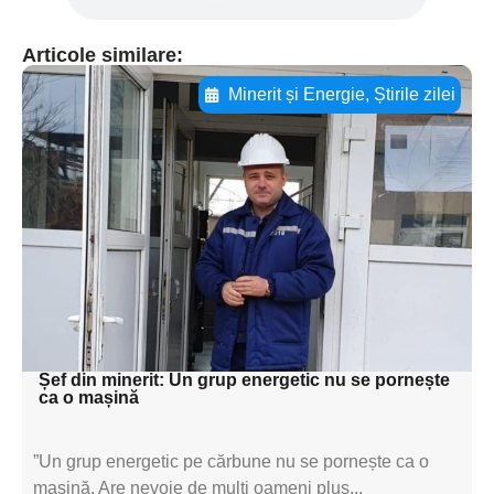
Articole similare:
Minerit și Energie
,
Știrile zilei
Adaugă aici textul pentru
subtitluAdaugă aici
textul pentru
subtitluAdaugă aici
textul pentru
subtitluAdaugă aici
textul pentru subti
Șef din minerit: Un grup energetic nu se pornește
ca o mașină
”Un grup energetic pe cărbune nu se pornește ca o
mașină. Are nevoie de mulți oameni plus...