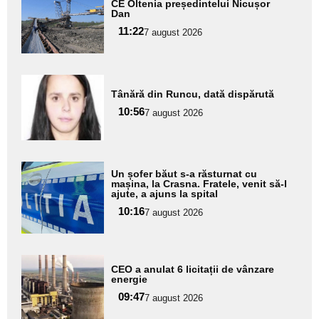
aici textul
CE Oltenia președintelui Nicușor
Dan
pentru
11:22
7 august 2026
subtitlu
Adaugă
Tânără din Runcu, dată dispărută
aici textul
10:56
pentru
7 august 2026
subtitlu
Adaugă
Un șofer băut s-a răsturnat cu
aici textul
mașina, la Crasna. Fratele, venit să-l
ajute, a ajuns la spital
pentru
10:16
7 august 2026
subtitlu
Adaugă
CEO a anulat 6 licitații de vânzare
aici textul
energie
pentru
09:47
7 august 2026
subtitlu