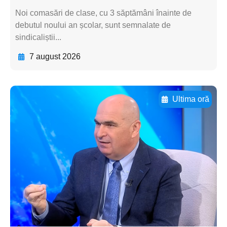
Noi comasări de clase, cu 3 săptămâni înainte de
debutul noului an școlar, sunt semnalate de
sindicaliștii...
7 august 2026
Ultima oră
Adaugă aici textul pentru
subtitluAdaugă aici
textul pentru
subtitluAdaugă aici
textul pentru
subtitluAdaugă aici
textul pentru subti