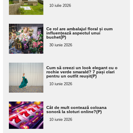
pentru
10 iulie 2026
subtitlu
Adaugă
Ce rol are ambalajul floral și cum
aici textul
influențează aspectul unui
buchet(P)
pentru
30 iunie 2026
subtitlu
Adaugă
Cum să creezi un look elegant cu o
aici textul
rochie verde smarald? 7 pași clari
pentru un outfit reușit(P)
pentru
10 iunie 2026
subtitlu
Adaugă
Cât de mult contează coloana
aici textul
sonoră la sloturi online?(P)
pentru
10 iunie 2026
subtitlu