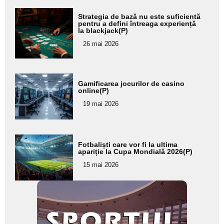
Adaugă
Strategia de bază nu este suficientă
aici textul
pentru a defini întreaga experiență
la blackjack(P)
pentru
26 mai 2026
subtitlu
Adaugă
Gamificarea jocurilor de casino
aici textul
online(P)
pentru
19 mai 2026
subtitlu
Adaugă
Fotbaliști care vor fi la ultima
aici textul
apariție la Cupa Mondială 2026(P)
pentru
15 mai 2026
subtitlu