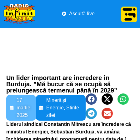
Ascultă live
Un lider important are încredere în
Burduja. ”Mă bucur că se ocupă să
prelungească termenul până în 2029”
17
Minerit și
martie
Energie
,
Știrile
2025
zilei
Liderul sindical Constantin Mitrescu are încredere că
ministrul Energiei, Sebastian Burduja, va amâna
închiderea mineritului, programată pentru data de 1