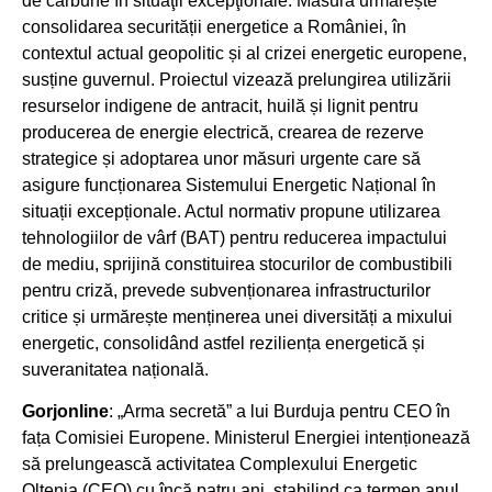
de cărbune în situaţii excepţionale. Măsura urmărește
consolidarea securității energetice a României, în
contextul actual geopolitic și al crizei energetic europene,
susține guvernul. Proiectul vizează prelungirea utilizării
resurselor indigene de antracit, huilă și lignit pentru
producerea de energie electrică, crearea de rezerve
strategice și adoptarea unor măsuri urgente care să
asigure funcționarea Sistemului Energetic Național în
situații excepționale. Actul normativ propune utilizarea
tehnologiilor de vârf (BAT) pentru reducerea impactului
de mediu, sprijină constituirea stocurilor de combustibili
pentru criză, prevede subvenționarea infrastructurilor
critice și urmărește menținerea unei diversități a mixului
energetic, consolidând astfel reziliența energetică și
suveranitatea națională.
Gorjonline
: „Arma secretă” a lui Burduja pentru CEO în
fața Comisiei Europene. Ministerul Energiei intenționează
să prelungească activitatea Complexului Energetic
Oltenia (CEO) cu încă patru ani, stabilind ca termen anul