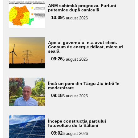
Adaugă
ANM schimbă prognoza. Furtuni
aici textul
puternice după caniculă
pentru
10:09
6 august 2026
subtitlu
Adaugă
Apelul guvernului n-a avut efect.
aici textul
Consum de energie ridicat, miercuri
seară
pentru
09:26
6 august 2026
subtitlu
Adaugă
Încă un parc din Târgu Jiu intră în
aici textul
modernizare
pentru
09:18
6 august 2026
subtitlu
Adaugă
Începe construcția parcului
aici textul
fotovoltaic de la Bâlteni
pentru
09:02
6 august 2026