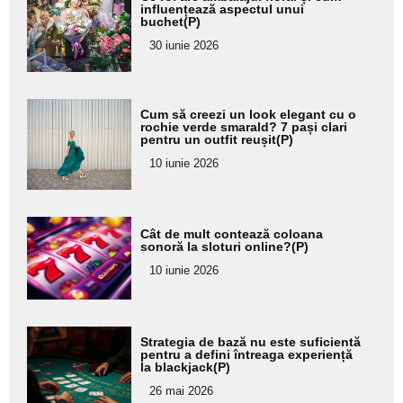
aici textul
influențează aspectul unui
buchet(P)
pentru
30 iunie 2026
subtitlu
Adaugă
Cum să creezi un look elegant cu o
aici textul
rochie verde smarald? 7 pași clari
pentru un outfit reușit(P)
pentru
10 iunie 2026
subtitlu
Adaugă
Cât de mult contează coloana
aici textul
sonoră la sloturi online?(P)
pentru
10 iunie 2026
subtitlu
Adaugă
Strategia de bază nu este suficientă
aici textul
pentru a defini întreaga experiență
la blackjack(P)
pentru
26 mai 2026
subtitlu