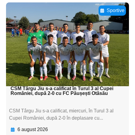
Sportive
Adaugă aici textul pentru
subtitluAdaugă aici
textul pentru
subtitluAdaugă aici
textul pentru
subtitluAdaugă aici
textul pentru subti
CSM Târgu Jiu s-a calificat în Turul 3 al Cupei
României, după 2-0 cu FC Păușești Otăsău
CSM Târgu Jiu s-a calificat, miercuri, în Turul 3 al
Cupei României, după 2-0 în deplasare cu...
6 august 2026