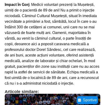
Impact în Gorj
: Medicii voluntari prezenți la Mușetești,
uimiți de o pacientă de 89 de ani! Nu a primit o injecție
niciodată. Căminul Cultural Mușetești, situat în imediata
vecinătate a primăriei a fost, sâmbătă, locul în care s-au
întâlnit 300 de cetățeni ai comunei, unii care nu se mai
văzuseră de foarte mulți ani. Oamenii, majoritatea în
vârstă, au venit la căminul cultural, o parte însoțiți de
copii, deoarece aici a poposit caravana medicală a
profesorului doctor Dorel Săndesc, cel care realizează,
de ani buni, aceste acțiuni voluntare, oferind asistență
medicală, analize de laborator și chiar ochelari, în mod
gratuit, pacienților din zone sau instituții care nu au acces
rapid la astfel de servicii de sănătate. Echipa medicală a
fost uimită de o localnică de 89 de ani, care a recunoscut
că nu i s-a administrat niciodată o injecție.
Articole similare:
Sportive