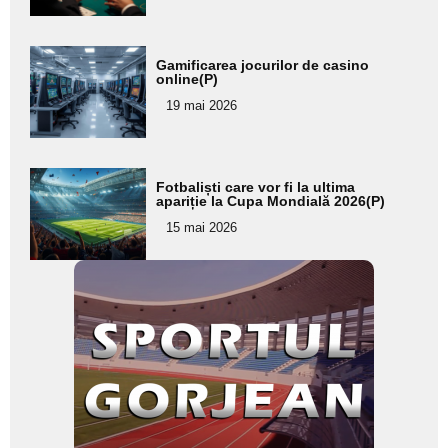
Adaugă
Gamificarea jocurilor de casino
aici textul
online(P)
pentru
19 mai 2026
subtitlu
Adaugă
Fotbaliști care vor fi la ultima
aici textul
apariție la Cupa Mondială 2026(P)
pentru
15 mai 2026
subtitlu