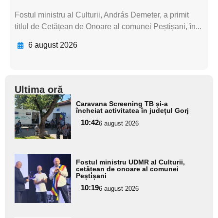
Fostul ministru al Culturii, András Demeter, a primit
titlul de Cetățean de Onoare al comunei Peștișani, în...
6 august 2026
Ultima oră
Adaugă
Caravana Screening TB și-a
aici textul
încheiat activitatea în județul Gorj
pentru
10:42
6 august 2026
subtitlu
Adaugă
Fostul ministru UDMR al Culturii,
aici textul
cetățean de onoare al comunei
Peștișani
pentru
10:19
6 august 2026
subtitlu