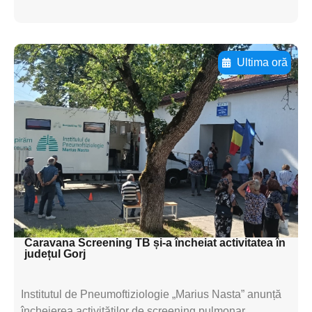
Ultima oră
Adaugă aici textul pentru
subtitluAdaugă aici
textul pentru
subtitluAdaugă aici
textul pentru
subtitluAdaugă aici
textul pentru subti
Caravana Screening TB și-a încheiat activitatea în
județul Gorj
Institutul de Pneumoftiziologie „Marius Nasta” anunță
încheierea activităților de screening pulmonar