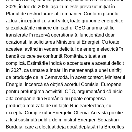
2029, în loc de 2026, așa cum este prevăzut inițial în
Planul de restructurare al companiei. Conform planului
actual, începând cu anul viitor, toate grupurile energetice
și exploatările miniere din cadrul CEO ar urma să fie
transferate în rezervă operațională, funcționând doar
ocazional, la solicitarea Ministerului Energiei. Cu toate
acestea, având în vedere deficitul de energie electrică în
bandă cu care se confruntă România, situația se
complică. Estimările indică o accentuare a acestui deficit
în 2027, ca urmare a intrării în mentenanță a unei unități
de producție de la Cernavodă. În acest context, Ministerul
Energiei încearcă să obțină acordul Comisiei Europene
pentru prelungirea activității CEO, argumentând că nicio
altă companie din România nu poate compensa
producția realizată de unitățile Nuclearelectrica, cu
excepția Complexului Energetic Oltenia. Această poziție
a fost susținută public de ministrul Energiei, Sebastian
Burduja, care a efectuat deja două deplasări la Bruxelles