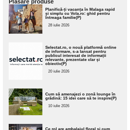
Plasare produse
Adaugă
Planifică-ți vacanța în Malaga rapid
aici textul
și simplu cu Vola.ro: ghid pentru
întreaga familie(P)
pentru
28 iulie 2026
subtitlu
Adaugă
Selectat.ro, o nouă platformă online
aici textul
de informare, s-a lansat pentru
publicul interesat de informații
pentru
relevante, prezentate clar și
obiectiv(P)
subtitlu
20 iulie 2026
Adaugă
Cum să amenajezi o zonă lounge în
aici textul
grădină: 15 idei care să te inspire(P)
pentru
10 iulie 2026
subtitlu
Adaugă
Ce rol are ambalajul floral și cum