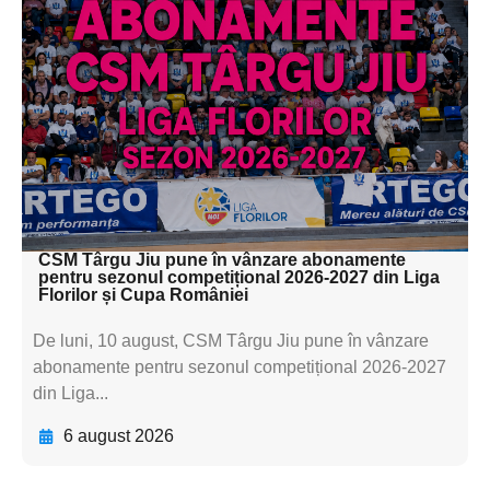
Adaugă aici textul pentru
subtitluAdaugă aici
textul pentru
subtitluAdaugă aici
textul pentru
subtitluAdaugă aici
textul pentru subti
CSM Târgu Jiu pune în vânzare abonamente
pentru sezonul competițional 2026-2027 din Liga
Florilor și Cupa României
De luni, 10 august, CSM Târgu Jiu pune în vânzare
abonamente pentru sezonul competițional 2026-2027
din Liga...
6 august 2026