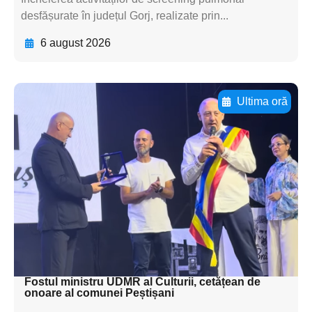
desfășurate în județul Gorj, realizate prin...
6 august 2026
Ultima oră
Adaugă aici textul pentru
subtitluAdaugă aici
textul pentru
subtitluAdaugă aici
textul pentru
subtitluAdaugă aici
textul pentru subti
Fostul ministru UDMR al Culturii, cetățean de
onoare al comunei Peștișani