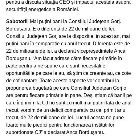
pentru a discuta situația CEO și impactul acesteia asupra
securității energetice a României.
Sabotorii
: Mai puțini bani la Consiliul Județean Gorj.
Bordușanu: E o diferență de 22 de milioane de lei.
Consiliul Județean Gorj are la dispoziție, în acest an, mai
puțini bani în comparație cu anul trecut. Diferența este de
22 de milioane de lei, a declarat vicepreședintele Anca
Bordușanu. “Am făcut adrese către fiecare primărie în
parte pentru a ne spune care sunt necesitățile,
oportunitățile pe care le au, să știm ce creanțe au, ce cote
de cofinanțare. Toate aceste aspecte vor contribui la
propunerea bugetară pe care Consiliul Județean Gorj o
are pentru fiecare primărie în parte. Deși știam că banii pe
care îi primim la CJ nu sunt cu mult mai puțini față de anul
trecut, vorbim de un deficit comparativ cu cel primit anul
trecut, de 22 de milioane de lei. Lucrul acesta ne pune
foarte multe piedici pentru funcționarea instituțiilor
subordonate CJ” a declarat Anca Bordușanu.