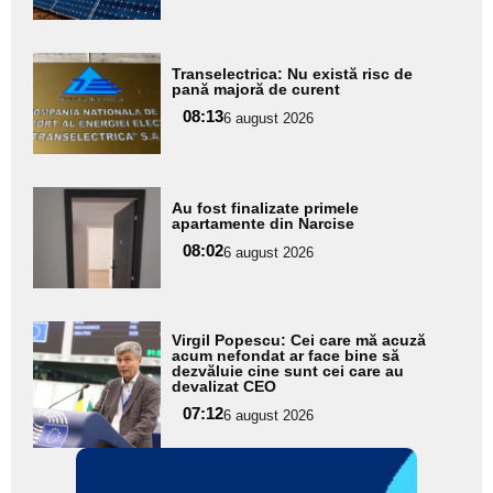
subtitlu
Adaugă
Transelectrica: Nu există risc de
aici textul
pană majoră de curent
pentru
08:13
6 august 2026
subtitlu
Adaugă
Au fost finalizate primele
aici textul
apartamente din Narcise
pentru
08:02
6 august 2026
subtitlu
Adaugă
Virgil Popescu: Cei care mă acuză
aici textul
acum nefondat ar face bine să
dezvăluie cine sunt cei care au
pentru
devalizat CEO
subtitlu
07:12
6 august 2026