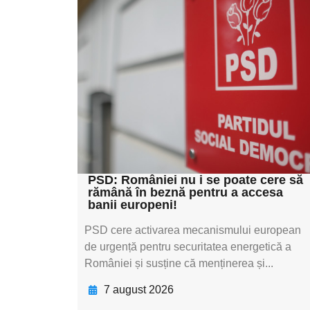
Adaugă aici textul
pentru
subtitluAdaugă aici
textul pentru
subtitluAdaugă aici
textul pentru
subtitluAdaugă aici
textul pentru subti
PSD: României nu i se poate cere să
rămână în beznă pentru a accesa
banii europeni!
PSD cere activarea mecanismului european
de urgență pentru securitatea energetică a
României și susține că menținerea și...
7 august 2026