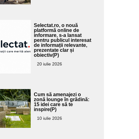
Adaugă
Selectat.ro, o nouă
ici textul
platformă online de
informare, s-a lansat
pentru
pentru publicul interesat
ubtitlu
de informații relevante,
prezentate clar și
obiectiv(P)
20 iulie 2026
Adaugă
Cum să amenajezi o
ici textul
zonă lounge în grădină:
15 idei care să te
pentru
inspire(P)
ubtitlu
10 iulie 2026