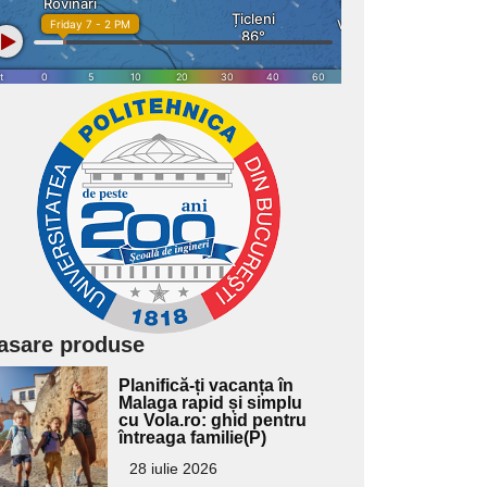
asare produse
Adaugă
Planifică-ți vacanța în
ici textul
Malaga rapid și simplu
cu Vola.ro: ghid pentru
pentru
întreaga familie(P)
ubtitlu
28 iulie 2026