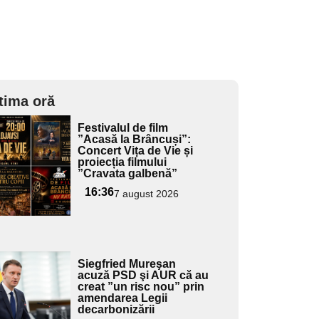
tima oră
Adaugă
Festivalul de film
ici textul
”Acasă la Brâncuși”:
Concert Vița de Vie și
pentru
proiecția filmului
ubtitlu
”Cravata galbenă”
16:36
7 august 2026
Adaugă
Siegfried Mureşan
ici textul
acuză PSD şi AUR că au
creat ”un risc nou” prin
pentru
amendarea Legii
ubtitlu
decarbonizării