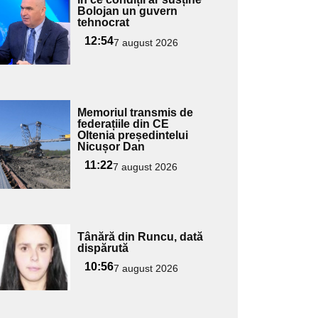
ici textul
Bolojan un guvern
tehnocrat
pentru
ubtitlu
12:54
7 august 2026
Adaugă
Memoriul transmis de
ici textul
federațiile din CE
Oltenia președintelui
pentru
Nicușor Dan
ubtitlu
11:22
7 august 2026
Adaugă
Tânără din Runcu, dată
ici textul
dispărută
pentru
10:56
7 august 2026
ubtitlu