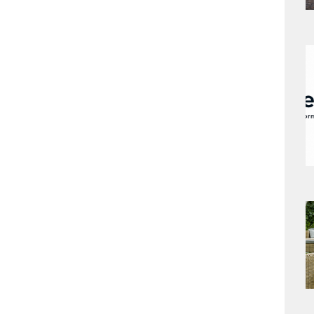
a
s
a
s