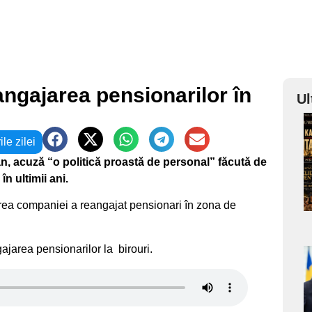
angajarea pensionarilor în
Ul
a
ile zilei
an, acuză “o politică proastă de personal” făcută de
s
n ultimii ani.
erea companiei a reangajat pensionari în zona de
ajarea pensionarilor la birouri.
a
s