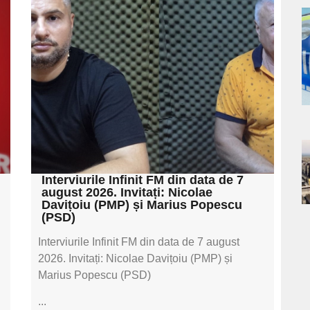
Adaugă aici textul
pentru
a
subtitluAdaugă aici
s
textul pentru
subtitluAdaugă aici
textul pentru
subtitluAdaugă aici
textul pentru subti
a
Interviurile Infinit FM din data de 7
august 2026. Invitați: Nicolae
s
Davițoiu (PMP) și Marius Popescu
(PSD)
Interviurile Infinit FM din data de 7 august
2026. Invitați: Nicolae Davițoiu (PMP) și
Marius Popescu (PSD)
...