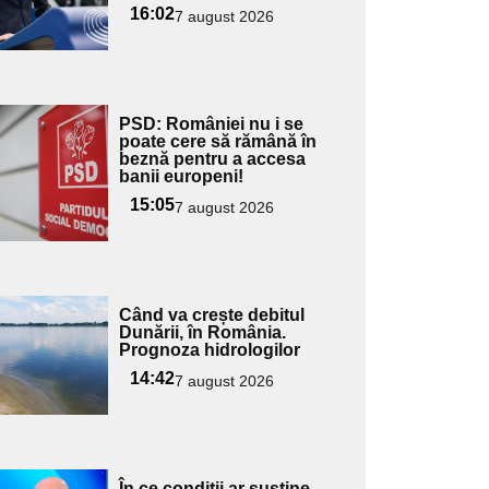
16:02
7 august 2026
Adaugă
PSD: României nu i se
ici textul
poate cere să rămână în
beznă pentru a accesa
pentru
banii europeni!
ubtitlu
15:05
7 august 2026
Adaugă
Când va crește debitul
ici textul
Dunării, în România.
Prognoza hidrologilor
pentru
ubtitlu
14:42
7 august 2026
Adaugă
În ce condiții ar susține