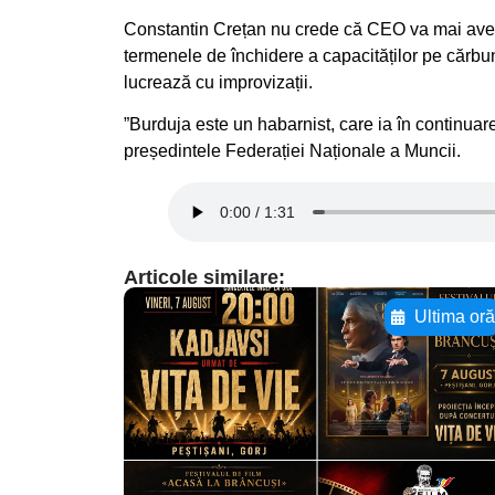
Constantin Crețan nu crede că CEO va mai avea v
termenele de închidere a capacităților pe cărbun
lucrează cu improvizații.
”Burduja este un habarnist, care ia în continuar
președintele Federației Naționale a Muncii.
Articole similare:
Ultima or
Adaugă aici textul
pentru
subtitluAdaugă aici
textul pentru