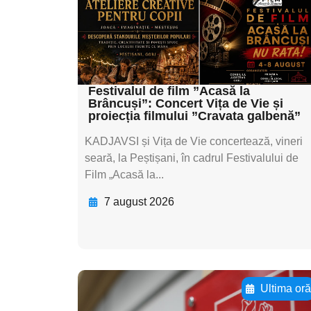
subtitluAdaugă aici
textul pentru
subtitluAdaugă aici
textul pentru subti
Festivalul de film ”Acasă la
Brâncuși”: Concert Vița de Vie și
proiecția filmului ”Cravata galbenă”
KADJAVSI și Vița de Vie concertează, vineri
seară, la Peștișani, în cadrul Festivalului de
Film „Acasă la...
7 august 2026
Ultima or