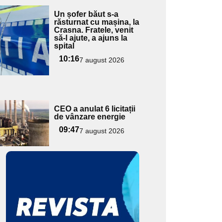
Adaugă
Un șofer băut s-a
ici textul
răsturnat cu mașina, la
Crasna. Fratele, venit
pentru
să-l ajute, a ajuns la
ubtitlu
spital
10:16
7 august 2026
Adaugă
CEO a anulat 6 licitații
ici textul
de vânzare energie
pentru
09:47
7 august 2026
ubtitlu