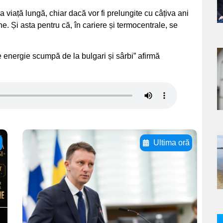
iață lungă, chiar dacă vor fi prelungite cu câțiva ani
e. Și asta pentru că, în cariere și termocentrale, se
e energie scumpă de la bulgari și sârbi” afirmă
a
s
ă
Ultima oră
a
Adaugă aici textul
pentru
s
subtitluAdaugă aici
textul pentru