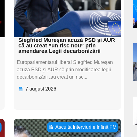
subtitluAdaugă aici
a
textul pentru
subtitluAdaugă aici
s
textul pentru subti
Siegfried Mureşan acuză PSD şi AUR
că au creat ”un risc nou” prin
amendarea Legii decarbonizării
a
Europarlamentarul liberal Siegfried Mureşan
s
acuză PSD şi AUR că prin modificarea legii
decarbonizării „au creat un risc...
7 august 2026
a
s
ă
Asculta Interviurile Infinit FM