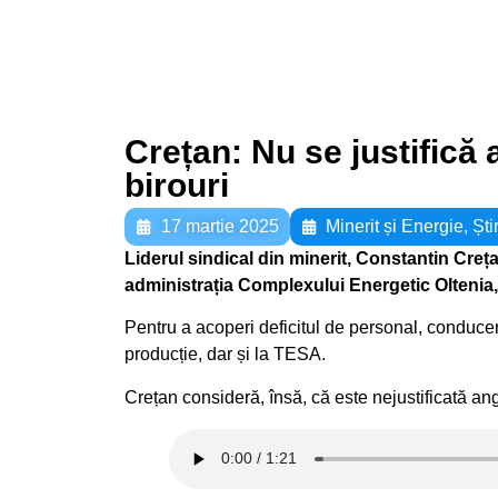
Crețan: Nu se justifică 
birouri
17 martie 2025
Minerit și Energie
,
Știr
Liderul sindical din minerit, Constantin Creț
administrația Complexului Energetic Oltenia, î
Pentru a acoperi deficitul de personal, conduc
producție, dar și la TESA.
Crețan consideră, însă, că este nejustificată ang