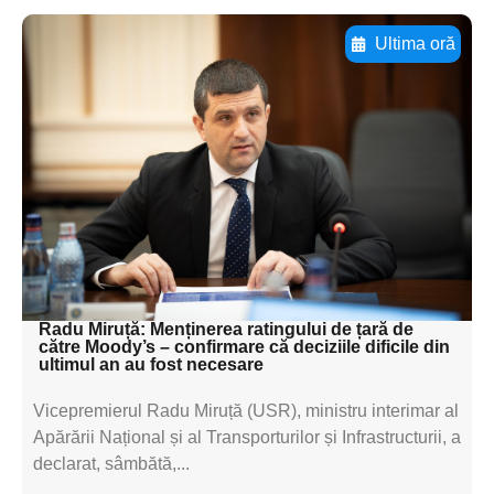
Ultima oră
Adaugă aici textul pentru
subtitluAdaugă aici
textul pentru
subtitluAdaugă aici
textul pentru
subtitluAdaugă aici
textul pentru subti
Radu Miruță: Menținerea ratingului de țară de
către Moody’s – confirmare că deciziile dificile din
ultimul an au fost necesare
Vicepremierul Radu Miruță (USR), ministru interimar al
Apărării Național și al Transporturilor și Infrastructurii, a
declarat, sâmbătă,...