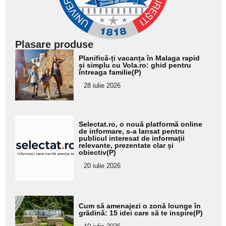
Plasare produse
Adaugă
Planifică-ți vacanța în Malaga rapid
aici textul
și simplu cu Vola.ro: ghid pentru
întreaga familie(P)
pentru
28 iulie 2026
subtitlu
Adaugă
Selectat.ro, o nouă platformă online
aici textul
de informare, s-a lansat pentru
publicul interesat de informații
pentru
relevante, prezentate clar și
obiectiv(P)
subtitlu
20 iulie 2026
Adaugă
Cum să amenajezi o zonă lounge în
aici textul
grădină: 15 idei care să te inspire(P)
pentru