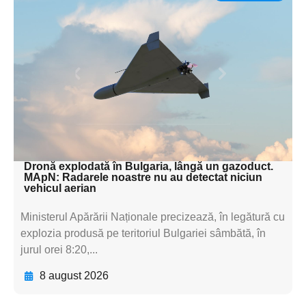
Adaugă aici textul pentru
subtitluAdaugă aici
textul pentru
subtitluAdaugă aici
textul pentru
subtitluAdaugă aici
textul pentru subti
Dronă explodată în Bulgaria, lângă un gazoduct.
MApN: Radarele noastre nu au detectat niciun
vehicul aerian
Ministerul Apărării Naționale precizează, în legătură cu
explozia produsă pe teritoriul Bulgariei sâmbătă, în
jurul orei 8:20,...
8 august 2026