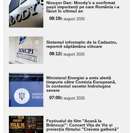
Adaugă
Nicușor Dan: Moody’s a confirmat
aici textul
pașii importanți pe care România i-a
făcut în ultimul an
pentru
08:19
8 august 2026
subtitlu
Adaugă
Sistemul informatic de la Cadastru,
aici textul
repornit săptămâna viitoare
pentru
08:12
8 august 2026
subtitlu
Adaugă
Ministerul Energiei a emis alertă
aici textul
timpurie către Comisia Europeană,
în contextul secetei hidrologice
pentru
severe
subtitlu
07:00
8 august 2026
Adaugă
Festivalul de film ”Acasă la
aici textul
Brâncuși”: Concert Vița de Vie și
proiecția filmului ”Cravata galbenă”
pentru