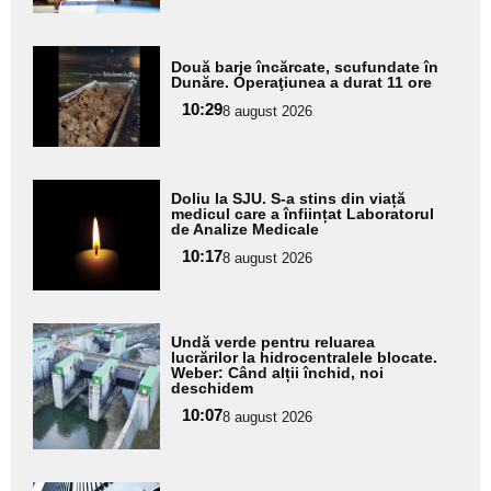
Adaugă
Două barje încărcate, scufundate în
aici textul
Dunăre. Operaţiunea a durat 11 ore
pentru
10:29
8 august 2026
subtitlu
Adaugă
Doliu la SJU. S-a stins din viață
aici textul
medicul care a înființat Laboratorul
de Analize Medicale
pentru
10:17
8 august 2026
subtitlu
Adaugă
Undă verde pentru reluarea
aici textul
lucrărilor la hidrocentralele blocate.
Weber: Când alții închid, noi
pentru
deschidem
subtitlu
10:07
8 august 2026