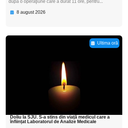
după o operaţiune care a durat 11 ore, pentru...
8 august 2026
Ultima oră
Adaugă aici textul pentru
subtitluAdaugă aici
textul pentru
subtitluAdaugă aici
textul pentru
subtitluAdaugă aici
textul pentru subti
Doliu la SJU. S-a stins din viață medicul care a
înființat Laboratorul de Analize Medicale