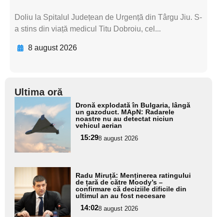
Doliu la Spitalul Județean de Urgență din Târgu Jiu. S-
a stins din viață medicul Titu Dobroiu, cel...
8 august 2026
Ultima oră
Adaugă
Dronă explodată în Bulgaria, lângă
aici textul
un gazoduct. MApN: Radarele
noastre nu au detectat niciun
pentru
vehicul aerian
subtitlu
15:29
8 august 2026
Adaugă
Radu Miruță: Menținerea ratingului
aici textul
de țară de către Moody’s –
confirmare că deciziile dificile din
pentru
ultimul an au fost necesare
subtitlu
14:02
8 august 2026