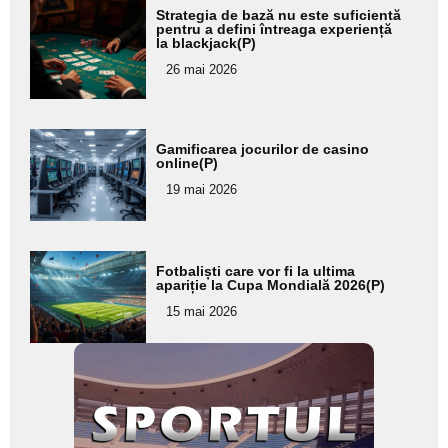
Adaugă
Strategia de bază nu este suficientă
aici textul
pentru a defini întreaga experiență
la blackjack(P)
pentru
26 mai 2026
subtitlu
Adaugă
Gamificarea jocurilor de casino
aici textul
online(P)
pentru
19 mai 2026
subtitlu
Adaugă
Fotbaliști care vor fi la ultima
aici textul
apariție la Cupa Mondială 2026(P)
pentru
15 mai 2026
subtitlu