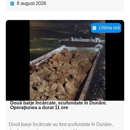
8 august 2026
Ultima oră
Adaugă aici textul pentru
subtitluAdaugă aici
textul pentru
subtitluAdaugă aici
textul pentru
subtitluAdaugă aici
textul pentru subti
Două barje încărcate, scufundate în Dunăre.
Operaţiunea a durat 11 ore
Două barje încărcate au fost scufundate în Dunăre,