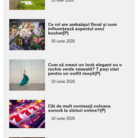
10 iulie 2026
subtitlu
Adaugă
Ce rol are ambalajul floral și cum
aici textul
influențează aspectul unui
buchet(P)
pentru
30 iunie 2026
subtitlu
Adaugă
Cum să creezi un look elegant cu o
aici textul
rochie verde smarald? 7 pași clari
pentru un outfit reușit(P)
pentru
10 iunie 2026
subtitlu
Adaugă
Cât de mult contează coloana
aici textul
sonoră la sloturi online?(P)
pentru
10 iunie 2026
subtitlu