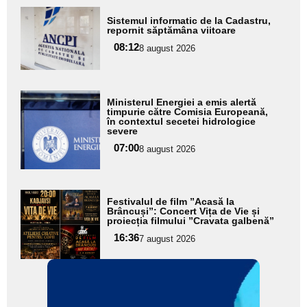
Adaugă
Sistemul informatic de la Cadastru,
aici textul
repornit săptămâna viitoare
pentru
08:12
8 august 2026
subtitlu
Adaugă
Ministerul Energiei a emis alertă
aici textul
timpurie către Comisia Europeană,
în contextul secetei hidrologice
pentru
severe
subtitlu
07:00
8 august 2026
Adaugă
Festivalul de film ”Acasă la
aici textul
Brâncuși”: Concert Vița de Vie și
proiecția filmului ”Cravata galbenă”
pentru
16:36
7 august 2026
subtitlu