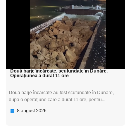
Adaugă aici textul pentru
subtitluAdaugă aici
textul pentru
subtitluAdaugă aici
textul pentru
subtitluAdaugă aici
textul pentru subti
Două barje încărcate, scufundate în Dunăre.
Operaţiunea a durat 11 ore
Două barje încărcate au fost scufundate în Dunăre,
după o operaţiune care a durat 11 ore, pentru...
8 august 2026