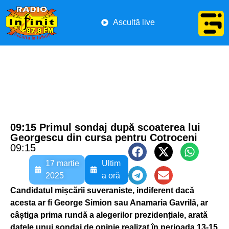
Ascultă live
09:15 Primul sondaj după scoaterea lui
Georgescu din cursa pentru Cotroceni
09:15
17 martie
Ultim
2025
a oră
Candidatul mișcării suveraniste, indiferent dacă
acesta ar fi George Simion sau Anamaria Gavrilă, ar
câștiga prima rundă a alegerilor prezidențiale, arată
datele unui sondaj de opinie realizat în perioada 13-15