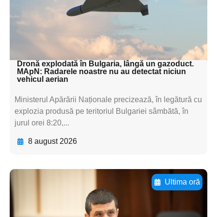
subtitluAdaugă aici
textul pentru
subtitluAdaugă aici
textul pentru subti
Dronă explodată în Bulgaria, lângă un gazoduct.
MApN: Radarele noastre nu au detectat niciun
vehicul aerian
Ministerul Apărării Naționale precizează, în legătură cu
explozia produsă pe teritoriul Bulgariei sâmbătă, în
jurul orei 8:20,...
8 august 2026
Ultima oră
Adaugă aici textul pentru
subtitluAdaugă aici