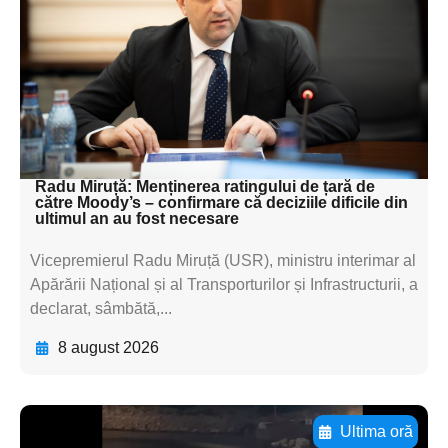
textul pentru
subtitluAdaugă aici
textul pentru
subtitluAdaugă aici
textul pentru subti
Radu Miruță: Menținerea ratingului de țară de
către Moody’s – confirmare că deciziile dificile din
ultimul an au fost necesare
Vicepremierul Radu Miruță (USR), ministru interimar al
Apărării Național și al Transporturilor și Infrastructurii, a
declarat, sâmbătă,...
8 august 2026
Ultima oră