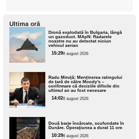
Ultima oră
Adaugă
Dronă explodată în Bulgaria, lângă
aici textul
un gazoduct. MApN: Radarele
noastre nu au detectat niciun
pentru
vehicul aerian
subtitlu
15:29
8 august 2026
Adaugă
Radu Miruță: Menținerea ratingului
aici textul
de țară de către Moody’s –
confirmare că deciziile dificile din
pentru
ultimul an au fost necesare
subtitlu
14:02
8 august 2026
Adaugă
Două barje încărcate, scufundate în
aici textul
Dunăre. Operaţiunea a durat 11 ore
pentru
10:29
8 august 2026