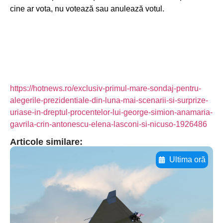
cine ar vota, nu votează sau anulează votul.
https://hotnews.ro/exclusiv-primul-mare-sondaj-pentru-
alegerile-prezidentiale-din-luna-mai-scenarii-si-surprize-
uriase-in-dreptul-procentelor-lui-george-simion-anamaria-
gavrila-crin-antonescu-elena-lasconi-si-nicuso-1926486
Articole similare:
Ultima oră
Adaugă aici textul pentru
subtitluAdaugă aici
textul pentru