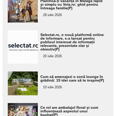
Planifică-ți vacanța în Malaga rapid
aici textul
și simplu cu Vola.ro: ghid pentru
întreaga familie(P)
pentru
28 iulie 2026
subtitlu
Adaugă
Selectat.ro, o nouă platformă online
aici textul
de informare, s-a lansat pentru
publicul interesat de informații
pentru
relevante, prezentate clar și
obiectiv(P)
subtitlu
20 iulie 2026
Adaugă
Cum să amenajezi o zonă lounge în
aici textul
grădină: 15 idei care să te inspire(P)
pentru
10 iulie 2026
subtitlu
Adaugă
Ce rol are ambalajul floral și cum
aici textul
influențează aspectul unui
buchet(P)