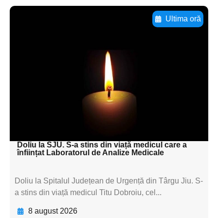
Ultima oră
Adaugă aici textul pentru
subtitluAdaugă aici
textul pentru
subtitluAdaugă aici
textul pentru
subtitluAdaugă aici
textul pentru subti
Doliu la SJU. S-a stins din viață medicul care a
înființat Laboratorul de Analize Medicale
Doliu la Spitalul Județean de Urgență din Târgu Jiu. S-
a stins din viață medicul Titu Dobroiu, cel...
8 august 2026