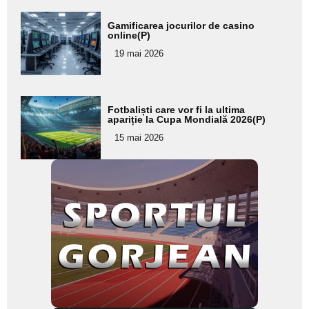
Adaugă
Gamificarea jocurilor de casino
aici textul
online(P)
pentru
19 mai 2026
subtitlu
Adaugă
Fotbaliști care vor fi la ultima
aici textul
apariție la Cupa Mondială 2026(P)
pentru
15 mai 2026
subtitlu