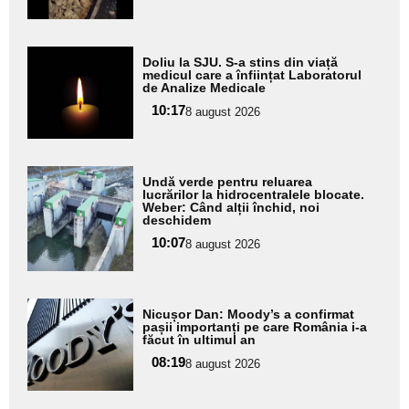
subtitlu
Adaugă
Doliu la SJU. S-a stins din viață
aici textul
medicul care a înființat Laboratorul
de Analize Medicale
pentru
10:17
8 august 2026
subtitlu
Adaugă
Undă verde pentru reluarea
aici textul
lucrărilor la hidrocentralele blocate.
Weber: Când alții închid, noi
pentru
deschidem
subtitlu
10:07
8 august 2026
Adaugă
Nicușor Dan: Moody’s a confirmat
aici textul
pașii importanți pe care România i-a
făcut în ultimul an
pentru
08:19
8 august 2026
subtitlu