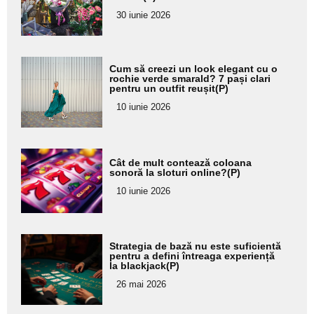
pentru
30 iunie 2026
subtitlu
Adaugă
Cum să creezi un look elegant cu o
aici textul
rochie verde smarald? 7 pași clari
pentru un outfit reușit(P)
pentru
10 iunie 2026
subtitlu
Adaugă
Cât de mult contează coloana
aici textul
sonoră la sloturi online?(P)
pentru
10 iunie 2026
subtitlu
Adaugă
Strategia de bază nu este suficientă
aici textul
pentru a defini întreaga experiență
la blackjack(P)
pentru
26 mai 2026
subtitlu