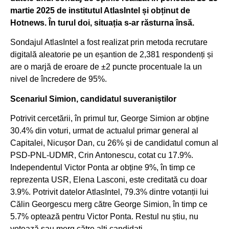
martie 2025 de institutul AtlasIntel și obținut de
Hotnews. În turul doi, situația s-ar răsturna însă.
Sondajul AtlasIntel a fost realizat prin metoda recrutare
digitală aleatorie pe un eșantion de 2,381 respondenți și
are o marjă de eroare de ±2 puncte procentuale la un
nivel de încredere de 95%.
Scenariul Simion, candidatul suveraniștilor
Potrivit cercetării, în primul tur, George Simion ar obține
30.4% din voturi, urmat de actualul primar general al
Capitalei, Nicușor Dan, cu 26% și de candidatul comun al
PSD-PNL-UDMR, Crin Antonescu, cotat cu 17.9%.
Independentul Victor Ponta ar obține 9%, în timp ce
reprezenta USR, Elena Lasconi, este creditată cu doar
3.9%. Potrivit datelor AtlasIntel, 79.3% dintre votanții lui
Călin Georgescu merg către George Simion, în timp ce
5.7% optează pentru Victor Ponta. Restul nu știu, nu
votează sau merg către alți candidați.