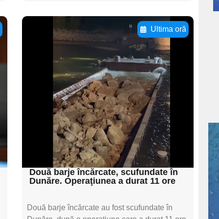
ă
Ultima oră
Adaugă aici textul
pentru
subtitluAdaugă aici
textul pentru
subtitluAdaugă aici
textul pentru
subtitluAdaugă aici
textul pentru subti
Două barje încărcate, scufundate în
Dunăre. Operaţiunea a durat 11 ore
Două barje încărcate au fost scufundate în