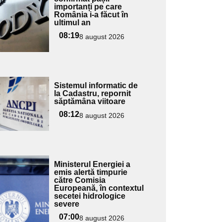
importanți pe care
pentru
România i-a făcut în
ubtitlu
ultimul an
08:19
8 august 2026
Adaugă
Sistemul informatic de
ici textul
la Cadastru, repornit
săptămâna viitoare
pentru
ubtitlu
08:12
8 august 2026
Adaugă
Ministerul Energiei a
ici textul
emis alertă timpurie
către Comisia
pentru
Europeană, în contextul
ubtitlu
secetei hidrologice
severe
07:00
8 august 2026