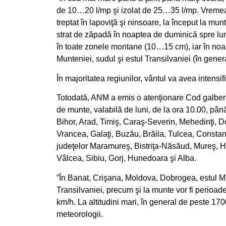
de 10…20 l/mp şi izolat de 25…35 l/mp. Vremea s
treptat în lapoviţă şi ninsoare, la început la mu
strat de zăpadă în noaptea de duminică spre luni 
în toate zonele montane (10…15 cm), iar în noapt
Munteniei, sudul şi estul Transilvaniei (în gene
În majoritatea regiunilor, vântul va avea intensi
Totodată, ANM a emis o atenţionare Cod galben pri
de munte, valabilă de luni, de la ora 10.00, până
Bihor, Arad, Timiş, Caraş-Severin, Mehedinţi, Do
Vrancea, Galaţi, Buzău, Brăila, Tulcea, Constanţ
judeţelor Maramureş, Bistriţa-Năsăud, Mureş, 
Vâlcea, Sibiu, Gorj, Hunedoara şi Alba.
”În Banat, Crişana, Moldova, Dobrogea, estul Mun
Transilvaniei, precum şi la munte vor fi perioad
km/h. La altitudini mari, în general de peste 170
meteorologii.