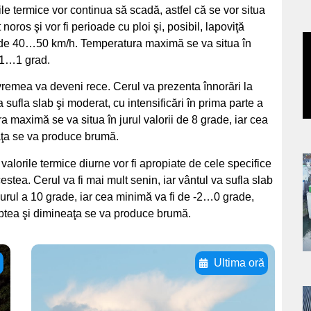
ile termice vor continua să scadă, astfel că se vor situa
 noros şi vor fi perioade cu ploi şi, posibil, lapoviţă
ze de 40…50 km/h. Temperatura maximă se va situa în
a
 -1…1 grad.
s
vremea va deveni rece. Cerul va prezenta înnorări la
a sufla slab şi moderat, cu intensificări în prima parte a
 maximă se va situa în jurul valorii de 8 grade, iar cea
aţa se va produce brumă.
 valorile termice diurne vor fi apropiate de cele specifice
a
estea. Cerul va fi mai mult senin, iar vântul va sufla slab
urul a 10 grade, iar cea minimă va fi de -2…0 grade,
s
tea şi dimineaţa se va produce brumă.
ă
Ultima oră
Adaugă aici textul
pentru
a