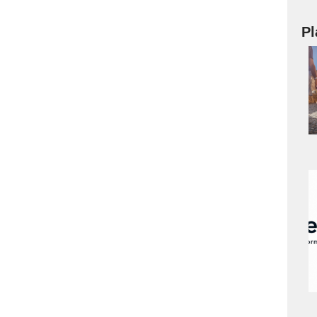
Pl
a
s
a
s