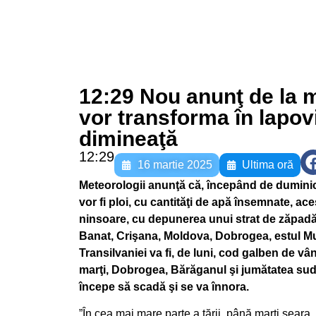
12:29 Nou anunţ de la m
vor transforma în lapovi
dimineaţă
12:29
16 martie 2025
Ultima oră
Meteorologii anunţă că, începând de duminică 
vor fi ploi, cu cantităţi de apă însemnate, a
ninsoare, cu depunerea unui strat de zăpadă. 
Banat, Crişana, Moldova, Dobrogea, estul Mun
Transilvaniei va fi, de luni, cod galben de vâ
marţi, Dobrogea, Bărăganul şi jumătatea sudi
începe să scadă şi se va înnora.
”În cea mai mare parte a ţării, până marţi seara, 