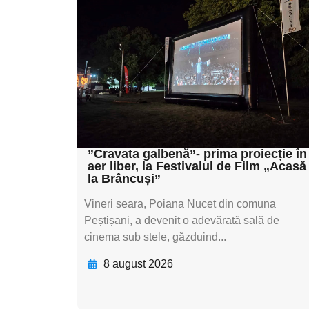
subtitluAdaugă aici
textul pentru
subtitluAdaugă aici
textul pentru
subtitluAdaugă aici
textul pentru subti
”Cravata galbenă”- prima proiecție în
aer liber, la Festivalul de Film „Acasă
la Brâncuși”
Vineri seara, Poiana Nucet din comuna
Peștișani, a devenit o adevărată sală de
cinema sub stele, găzduind...
8 august 2026