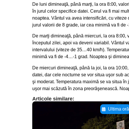
De luni dimineaţă, până marţi, la ora 8:00, valor
în jurul celor specifice datei. Cerul va fi mai mult
noaptea. Vântul va avea intensificări, cu vite
jurul valorii de 8 grade, iar cea minimă va fi de
De marţi dimineaţă, până miercuri, la ora 8:00, 
începutul zilei, apoi va deveni variabil. Vântul v
intervalului (viteze de 35…40 km/h). Temperatura
minimă va fi de -4…-1 grad. Noaptea şi dimine
De miercuri dimineaţă, până la joi, la ora 10:00,
datei, dar cele nocturne se vor situa uşor sub ac
şi moderat. Temperatura maximă se va situa în j
uşor mai scăzută în zona preorăşenească. Noap
Articole similare:
Ultima or
Adaugă aici textul
pentru