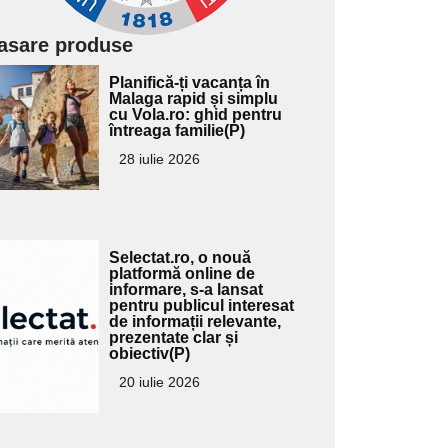
asare produse
Adaugă
Planifică-ți vacanța în
ici textul
Malaga rapid și simplu
cu Vola.ro: ghid pentru
pentru
întreaga familie(P)
ubtitlu
28 iulie 2026
Adaugă
Selectat.ro, o nouă
ici textul
platformă online de
informare, s-a lansat
pentru
pentru publicul interesat
ubtitlu
de informații relevante,
prezentate clar și
obiectiv(P)
20 iulie 2026