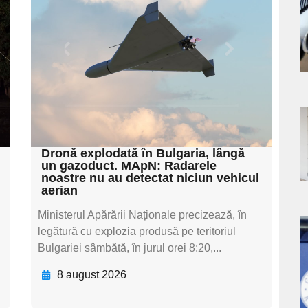
subtitluAdaugă aici
s
textul pentru
subtitluAdaugă aici
textul pentru
subtitluAdaugă aici
textul pentru subti
a
Dronă explodată în Bulgaria, lângă
s
un gazoduct. MApN: Radarele
noastre nu au detectat niciun vehicul
aerian
Ministerul Apărării Naționale precizează, în
legătură cu explozia produsă pe teritoriul
a
Bulgariei sâmbătă, în jurul orei 8:20,...
s
8 august 2026