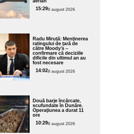
aerian
15:29
8 august 2026
Adaugă
Radu Miruță: Menținerea
ici textul
ratingului de țară de
către Moody’s –
pentru
confirmare că deciziile
ubtitlu
dificile din ultimul an au
fost necesare
14:02
8 august 2026
Adaugă
Două barje încărcate,
ici textul
scufundate în Dunăre.
Operaţiunea a durat 11
pentru
ore
ubtitlu
10:29
8 august 2026