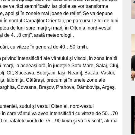
e va răci semnificativ, iar ploile se vor transforma
nte, apoi şi în zonele mai joase de relief. Se va depune
în nordul Carpaţilor Orientali, pe parcursul zilei de luni
ea de luni spre marţi şi marţi în Oltenia, nord-vestul
ral de 4…8 cm)”, arată meteorologii.
a
ficări, cu viteze în general de 40…50 km/h.
s
vind intensificări ale vântului şi viscol, în zona înaltă
 marţi, la aceeaşi oră, în judeţele Satu Mare, Sălaj, Cluj,
lj, Olt, Suceava, Botoşani, Iaşi, Neamţ, Bacău, Vaslui,
a, Ialomiţa, Călăraşi, precum şi în unele zone ale
Harghita, Covasna, Braşov, Prahova, Dâmboviţa, Argeş,
a
teniei, sudul şi vestul Olteniei, nord-vestul
e în care vântul va avea intensificări cu viteze de 50…70
s
0 m, rafalele vor fi de 75…90 km/h şi va fi viscol”, afirmă