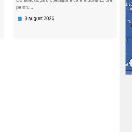
Dunăre, după o operaţiune care a durat 11 ore,
pentru...
8 august 2026