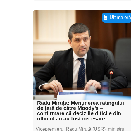
Ultima or
Adaugă aici textul
pentru
subtitluAdaugă aici
textul pentru
subtitluAdaugă aici
textul pentru
subtitluAdaugă aici
textul pentru subti
Radu Miruță: Menținerea ratingului
de țară de către Moody’s –
confirmare că deciziile dificile din
ultimul an au fost necesare
Vicepremierul Radu Miruță (USR), ministru