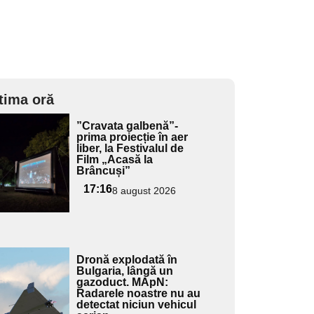
tima oră
Adaugă
”Cravata galbenă”-
ici textul
prima proiecție în aer
liber, la Festivalul de
pentru
Film „Acasă la
ubtitlu
Brâncuși”
17:16
8 august 2026
Adaugă
Dronă explodată în
ici textul
Bulgaria, lângă un
gazoduct. MApN:
pentru
Radarele noastre nu au
ubtitlu
detectat niciun vehicul