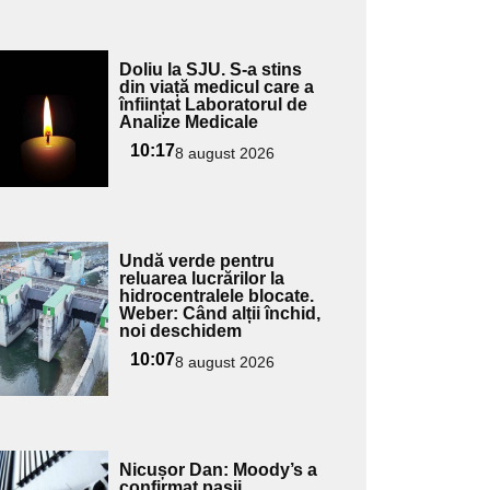
Adaugă
Doliu la SJU. S-a stins
ici textul
din viață medicul care a
înființat Laboratorul de
pentru
Analize Medicale
ubtitlu
10:17
8 august 2026
Adaugă
Undă verde pentru
ici textul
reluarea lucrărilor la
hidrocentralele blocate.
pentru
Weber: Când alții închid,
ubtitlu
noi deschidem
10:07
8 august 2026
Adaugă
Nicușor Dan: Moody’s a
ici textul
confirmat pașii