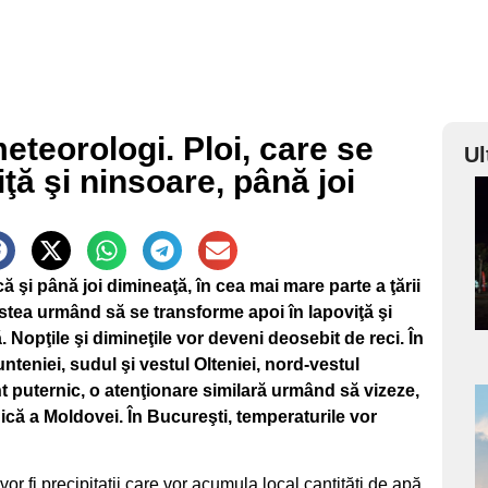
eteorologi. Ploi, care se
Ul
ţă şi ninsoare, până joi
a
s
şi până joi dimineaţă, în cea mai mare parte a ţării
cestea urmând să se transforme apoi în lapoviţă şi
Nopţile şi dimineţile vor deveni deosebit de reci. În
teniei, sudul şi vestul Olteniei, nord-vestul
nt puternic, o atenţionare similară urmând să vizeze,
că a Moldovei. În Bucureşti, temperaturile vor
a
s
vor fi precipitaţii care vor acumula local cantităţi de apă