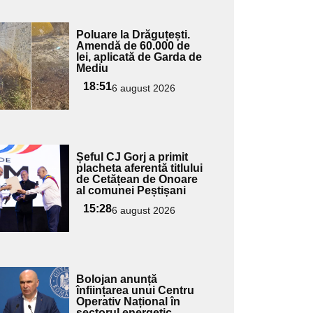
Adaugă
Poluare la Drăguțești.
ici textul
Amendă de 60.000 de
lei, aplicată de Garda de
pentru
Mediu
ubtitlu
18:51
6 august 2026
Adaugă
Șeful CJ Gorj a primit
ici textul
placheta aferentă titlului
de Cetățean de Onoare
pentru
al comunei Peștișani
ubtitlu
15:28
6 august 2026
Adaugă
Bolojan anunță
ici textul
înființarea unui Centru
Operativ Național în
pentru
sectorul energetic