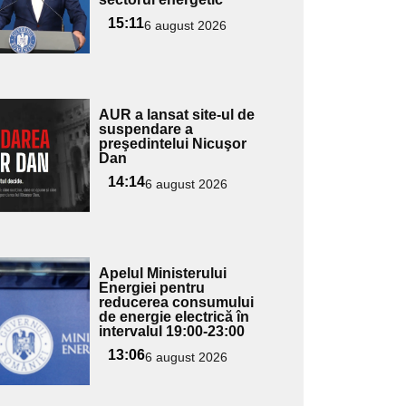
ubtitlu
15:11
6 august 2026
Adaugă
AUR a lansat site-ul de
ici textul
suspendare a
preşedintelui Nicuşor
pentru
Dan
ubtitlu
14:14
6 august 2026
Adaugă
Apelul Ministerului
ici textul
Energiei pentru
reducerea consumului
pentru
de energie electrică în
ubtitlu
intervalul 19:00-23:00
13:06
6 august 2026