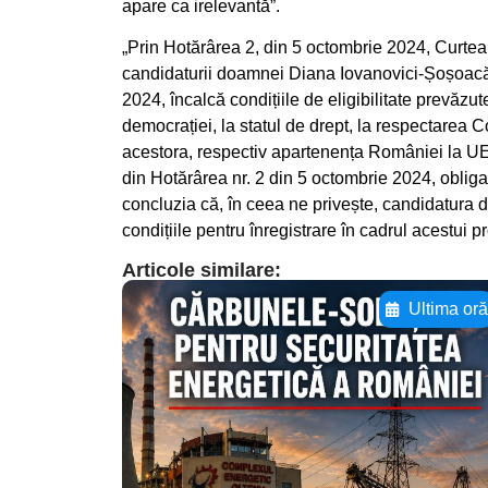
apare ca irelevantă”.
„Prin Hotărârea 2, din 5 octombrie 2024, Curtea 
candidaturii doamnei Diana Iovanovici-Șoșoacă,
2024, încalcă condițiile de eligibilitate prevăzute
democrației, la statul de drept, la respectarea Co
acestora, respectiv apartenența României la UE 
din Hotărârea nr. 2 din 5 octombrie 2024, obligat
concluzia că, în ceea ne privește, candidatura
condițiile pentru înregistrare în cadrul acestui pr
Articole similare:
Ultima or
Adaugă aici textul
pentru
subtitluAdaugă aici
textul pentru
subtitluAdaugă aici