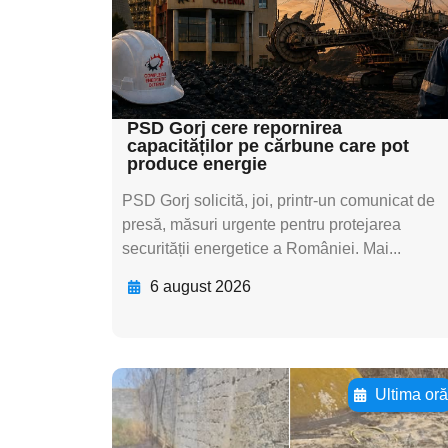
textul pentru
subtitluAdaugă aici
textul pentru subti
PSD Gorj cere repornirea
capacităților pe cărbune care pot
produce energie
PSD Gorj solicită, joi, printr-un comunicat de
presă, măsuri urgente pentru protejarea
securității energetice a României. Mai...
6 august 2026
Ultima or
Adaugă aici textul