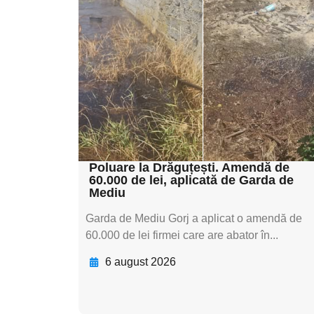
pentru
subtitluAdaugă aici
textul pentru
subtitluAdaugă aici
textul pentru
subtitluAdaugă aici
textul pentru subti
Poluare la Drăguțești. Amendă de
60.000 de lei, aplicată de Garda de
Mediu
Garda de Mediu Gorj a aplicat o amendă de
60.000 de lei firmei care are abator în...
6 august 2026