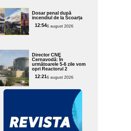
Adaugă
Dosar penal după
ici textul
incendiul de la Scoarța
pentru
12:54
6 august 2026
ubtitlu
Adaugă
Director CNE
ici textul
Cernavodă: În
următoarele 5-6 zile vom
pentru
opri Reactorul 2
ubtitlu
12:21
6 august 2026