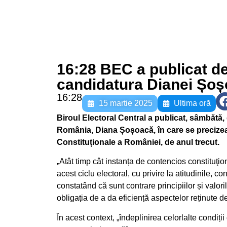
16:28 BEC a publicat de
candidatura Dianei Șo
16:28
15 martie 2025
Ultima oră
Biroul Electoral Central a publicat, sâmbătă, 
România, Diana Șoșoacă, în care se precizeaz
Constituționale a României, de anul trecut.
„Atât timp cât instanța de contencios constituţion
acest ciclu electoral, cu privire la atitudinile, c
constatând că sunt contrare principiilor și valoril
obligația de a da eficiență aspectelor reținute 
În acest context, „îndeplinirea celorlalte condiții