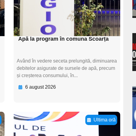
s
textul pentru
subtitluAdaugă aici
textul pentru subti
Apă la program în comuna Scoarța
a
s
Având în vedere seceta prelungită, diminuarea
debitelor asigurate de sursele de apă, precum
și creșterea consumului, în...
6 august 2026
a
s
ă
Ultima oră
Adaugă aici textul