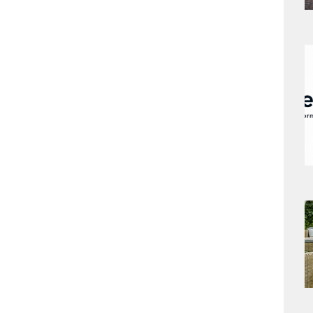
a
s
a
s