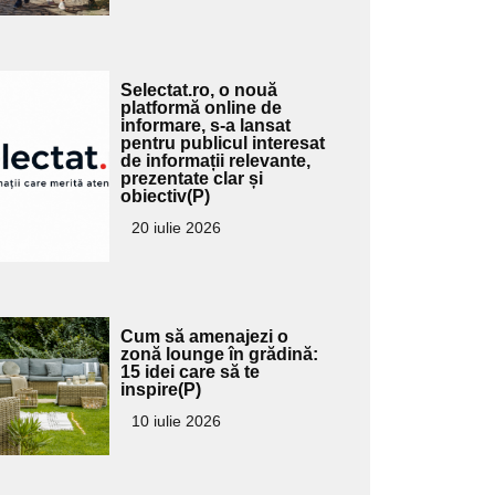
Adaugă
Selectat.ro, o nouă
ici textul
platformă online de
informare, s-a lansat
pentru
pentru publicul interesat
ubtitlu
de informații relevante,
prezentate clar și
obiectiv(P)
20 iulie 2026
Adaugă
Cum să amenajezi o
ici textul
zonă lounge în grădină:
15 idei care să te
pentru
inspire(P)
ubtitlu
10 iulie 2026