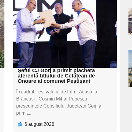
pentru
subtitluAdaugă aici
a
textul pentru
subtitluAdaugă aici
s
textul pentru
subtitluAdaugă aici
textul pentru subti
a
Șeful CJ Gorj a primit placheta
s
aferentă titlului de Cetățean de
Onoare al comunei Peștișani
În cadrul Festivalului de Film „Acasă la
Brâncuși”, Cosmin Mihai Popescu,
președintele Consiliului Județean Gorj, a
primit...
6 august 2026