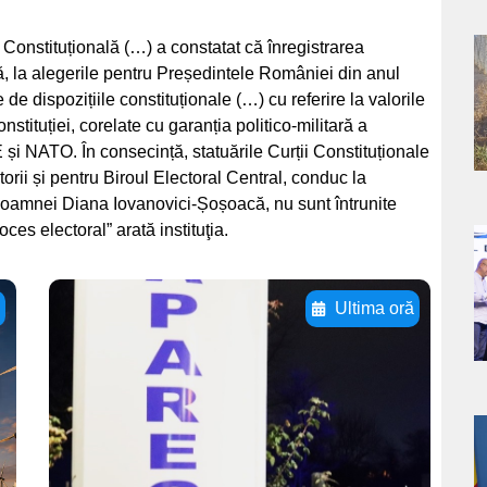
Constituțională (…) a constatat că înregistrarea
a
 la alegerile pentru Președintele României din anul
 de dispozițiile constituționale (…) cu referire la valorile
s
nstituției, corelate cu garanția politico-militară a
și NATO. În consecință, statuările Curții Constituționale
orii și pentru Biroul Electoral Central, conduc la
 doamnei Diana Iovanovici-Șoșoacă, nu sunt întrunite
oces electoral” arată instituţia.
a
s
ă
Ultima oră
Adaugă aici textul
pentru
subtitluAdaugă aici
textul pentru
a
subtitluAdaugă aici