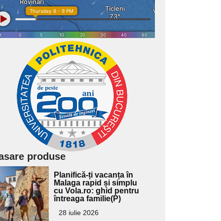
asare produse
Adaugă
Planifică-ți vacanța în
ici textul
Malaga rapid și simplu
cu Vola.ro: ghid pentru
pentru
întreaga familie(P)
ubtitlu
28 iulie 2026