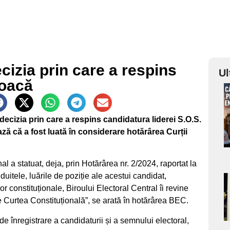
cizia prin care a respins
Ul
șoacă
a
decizia prin care a respins candidatura liderei S.O.S.
s
ă că a fost luată în considerare hotărârea Curții
al a statuat, deja, prin Hotărârea nr. 2/2024, raportat la
onduitele, luările de poziție ale acestui candidat,
a
or constituționale, Biroului Electoral Central îi revine
de Curtea Constituțională”, se arată în hotărârea BEC.
s
 de înregistrare a candidaturii și a semnului electoral,