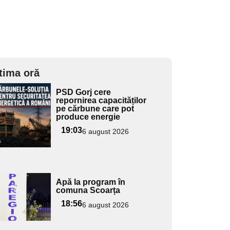
tima oră
Adaugă
PSD Gorj cere
ici textul
repornirea capacităților
pe cărbune care pot
pentru
produce energie
ubtitlu
19:03
6 august 2026
Adaugă
Apă la program în
ici textul
comuna Scoarța
pentru
18:56
6 august 2026
ubtitlu