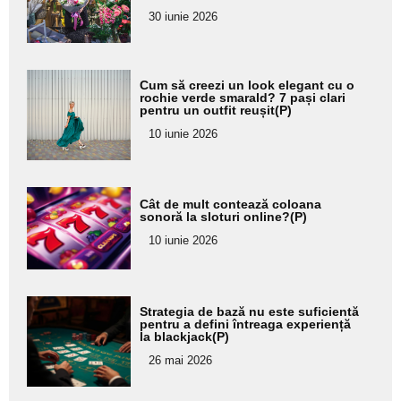
pentru
30 iunie 2026
subtitlu
Adaugă
Cum să creezi un look elegant cu o
aici textul
rochie verde smarald? 7 pași clari
pentru un outfit reușit(P)
pentru
10 iunie 2026
subtitlu
Adaugă
Cât de mult contează coloana
aici textul
sonoră la sloturi online?(P)
pentru
10 iunie 2026
subtitlu
Adaugă
Strategia de bază nu este suficientă
aici textul
pentru a defini întreaga experiență
la blackjack(P)
pentru
26 mai 2026
subtitlu