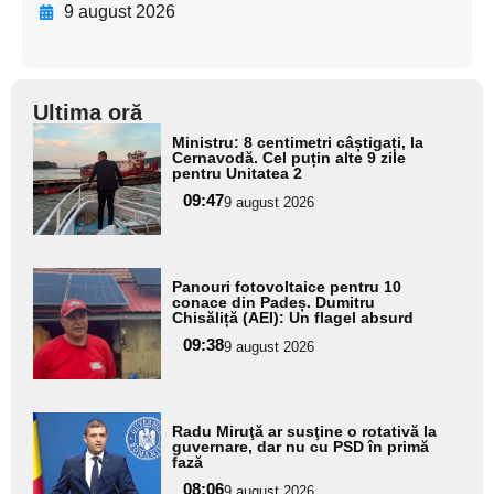
9 august 2026
Ultima oră
Adaugă
Ministru: 8 centimetri câștigați, la
aici textul
Cernavodă. Cel puțin alte 9 zile
pentru Unitatea 2
pentru
09:47
9 august 2026
subtitlu
Adaugă
Panouri fotovoltaice pentru 10
aici textul
conace din Padeș. Dumitru
Chisăliță (AEI): Un flagel absurd
pentru
09:38
9 august 2026
subtitlu
Adaugă
Radu Miruţă ar susţine o rotativă la
aici textul
guvernare, dar nu cu PSD în primă
fază
pentru
08:06
9 august 2026