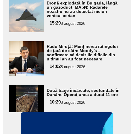
Adaugă
Dronă explodată în Bulgaria, lângă
aici textul
un gazoduct. MApN: Radarele
noastre nu au detectat niciun
pentru
vehicul aerian
subtitlu
15:29
8 august 2026
Adaugă
Radu Miruță: Menținerea ratingului
aici textul
de țară de către Moody’s –
confirmare că deciziile dificile din
pentru
ultimul an au fost necesare
subtitlu
14:02
8 august 2026
Adaugă
Două barje încărcate, scufundate în
aici textul
Dunăre. Operaţiunea a durat 11 ore
pentru
10:29
8 august 2026
subtitlu