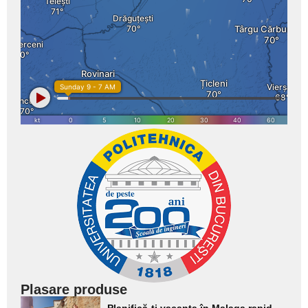
Plasare produse
Adaugă
Planifică-ți vacanța în Malaga rapid