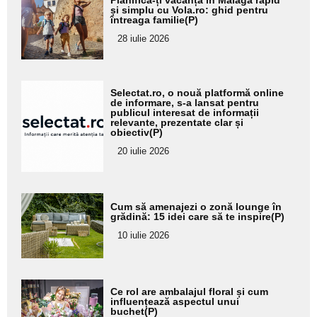
aici textul
și simplu cu Vola.ro: ghid pentru
întreaga familie(P)
pentru
28 iulie 2026
subtitlu
Adaugă
Selectat.ro, o nouă platformă online
aici textul
de informare, s-a lansat pentru
publicul interesat de informații
pentru
relevante, prezentate clar și
obiectiv(P)
subtitlu
20 iulie 2026
Adaugă
Cum să amenajezi o zonă lounge în
aici textul
grădină: 15 idei care să te inspire(P)
pentru
10 iulie 2026
subtitlu
Adaugă
Ce rol are ambalajul floral și cum
aici textul
influențează aspectul unui
buchet(P)