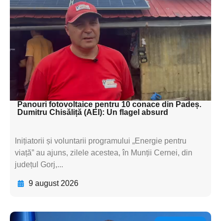
subtitluAdaugă aici
textul pentru
subtitluAdaugă aici
textul pentru
subtitluAdaugă aici
textul pentru subti
Panouri fotovoltaice pentru 10 conace din Padeș.
Dumitru Chisăliță (AEI): Un flagel absurd
Inițiatorii și voluntarii programului „Energie pentru
viață” au ajuns, zilele acestea, în Munții Cernei, din
județul Gorj,...
9 august 2026