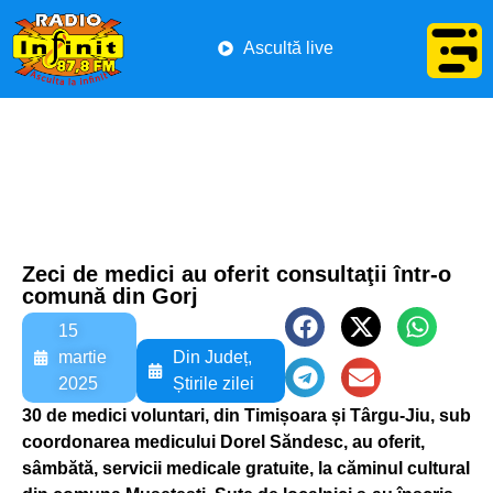
Ascultă live
Zeci de medici au oferit consultaţii într-o
comună din Gorj
15
martie
Din Județ
,
2025
Știrile zilei
30 de medici voluntari, din Timișoara și Târgu-Jiu, sub
coordonarea medicului Dorel Săndesc, au oferit,
sâmbătă, servicii medicale gratuite, la căminul cultural