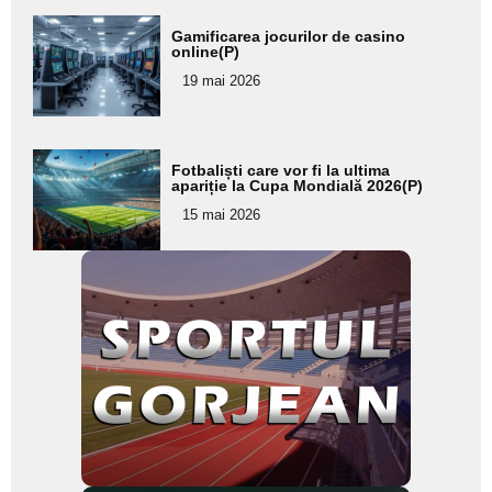
Adaugă
Gamificarea jocurilor de casino
aici textul
online(P)
pentru
19 mai 2026
subtitlu
Adaugă
Fotbaliști care vor fi la ultima
aici textul
apariție la Cupa Mondială 2026(P)
pentru
15 mai 2026
subtitlu