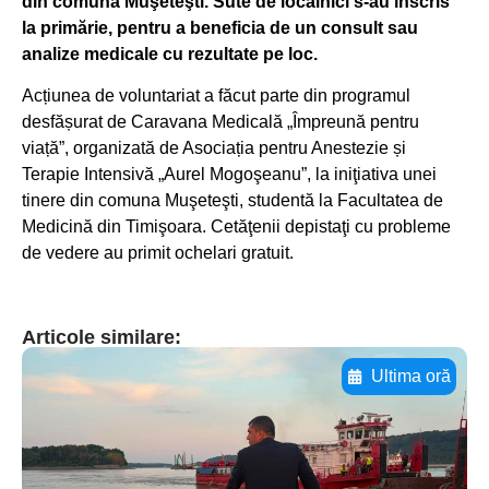
din comuna Muşeteşti. Sute de localnici s-au înscris
la primărie, pentru a beneficia de un consult sau
analize medicale cu rezultate pe loc.
Acțiunea de voluntariat a făcut parte din programul
desfășurat de Caravana Medicală „Împreună pentru
viață”, organizată de Asociația pentru Anestezie și
Terapie Intensivă „Aurel Mogoşeanu”, la iniţiativa unei
tinere din comuna Muşeteşti, studentă la Facultatea de
Medicină din Timişoara. Cetăţenii depistaţi cu probleme
de vedere au primit ochelari gratuit.
Articole similare:
Ultima oră
Adaugă aici textul pentru
subtitluAdaugă aici
textul pentru