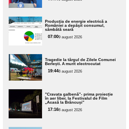
subtitlu
Adaugă
Producţia de energie electrică a
aici textul
României a depăşit consumul,
sâmbătă seară
pentru
07:00
9 august 2026
subtitlu
Adaugă
Tragedie la târgul de Zilele Comunei
aici textul
Berlești. A murit electrocutat
pentru
19:44
8 august 2026
subtitlu
Adaugă
”Cravata galbenă”- prima proiecție
aici textul
în aer liber, la Festivalul de Film
„Acasă la Brâncuși”
pentru
17:16
8 august 2026
subtitlu