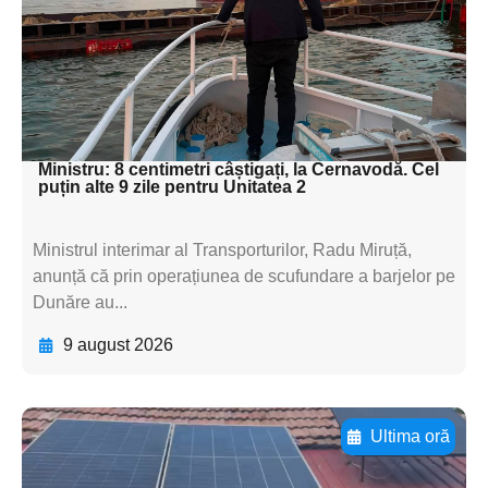
subtitluAdaugă aici
textul pentru
subtitluAdaugă aici
textul pentru subti
Ministru: 8 centimetri câștigați, la Cernavodă. Cel
puțin alte 9 zile pentru Unitatea 2
Ministrul interimar al Transporturilor, Radu Miruță,
anunță că prin operațiunea de scufundare a barjelor pe
Dunăre au...
9 august 2026
Ultima oră
Adaugă aici textul pentru