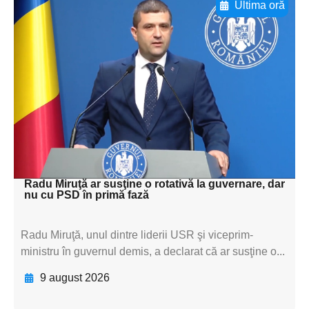
Ultima oră
Adaugă aici textul pentru
subtitluAdaugă aici
textul pentru
subtitluAdaugă aici
textul pentru
subtitluAdaugă aici
textul pentru subti
Radu Miruţă ar susţine o rotativă la guvernare, dar
nu cu PSD în primă fază
Radu Miruţă, unul dintre liderii USR şi viceprim-
ministru în guvernul demis, a declarat că ar susţine o...
9 august 2026