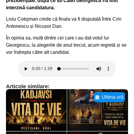
prezidențiale, după ce lui Călin Georgescu i-a fost
interzisă candidatura.
Liviu Cotojman crede că finala va fi disputată între Crin
Antonescu și Nicușor Dan.
În opinia sa, mulți dintre cei care i-au dat votul lui
Georgescu, la alegerile de anul trecut, acum regretă și se
vor îndrepta către alt candidat.
Articole similare:
Ultima oră
Adaugă aici textul pentru
subtitluAdaugă aici
textul pentru