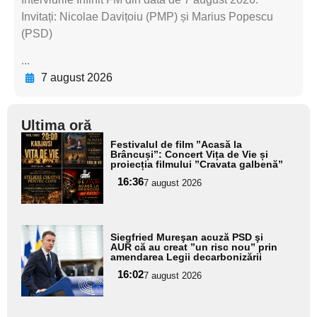
Invitați: Nicolae Davițoiu (PMP) și Marius Popescu
(PSD)
...
7 august 2026
Ultima oră
Adaugă
Festivalul de film ”Acasă la
aici textul
Brâncuși”: Concert Vița de Vie și
proiecția filmului ”Cravata galbenă”
pentru
16:36
7 august 2026
subtitlu
Adaugă
Siegfried Mureşan acuză PSD şi
aici textul
AUR că au creat ”un risc nou” prin
amendarea Legii decarbonizării
pentru
16:02
7 august 2026
subtitlu