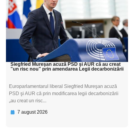
subtitluAdaugă aici
textul pentru
subtitluAdaugă aici
textul pentru
subtitluAdaugă aici
textul pentru subti
Siegfried Mureşan acuză PSD şi AUR că au creat
”un risc nou” prin amendarea Legii decarbonizării
Europarlamentarul liberal Siegfried Mureşan acuză
PSD şi AUR că prin modificarea legii decarbonizării
„au creat un risc...
7 august 2026