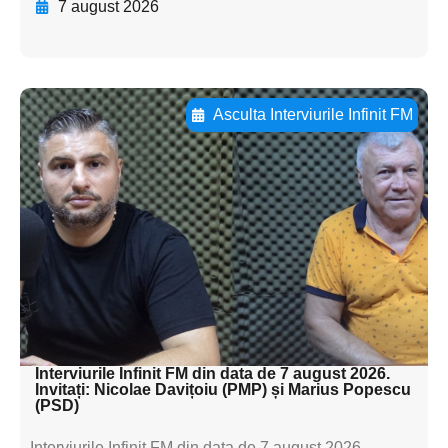
7 august 2026
Asculta Interviurile Infinit FM
Adaugă aici textul pentru
subtitluAdaugă aici
textul pentru
subtitluAdaugă aici
textul pentru
subtitluAdaugă aici
textul pentru subti
Interviurile Infinit FM din data de 7 august 2026.
Invitați: Nicolae Davițoiu (PMP) și Marius Popescu
(PSD)
Interviurile Infinit FM din data de 7 august 2026.