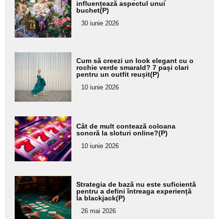
aici textul
influențează aspectul unui
buchet(P)
pentru
30 iunie 2026
subtitlu
Adaugă
Cum să creezi un look elegant cu o
aici textul
rochie verde smarald? 7 pași clari
pentru un outfit reușit(P)
pentru
10 iunie 2026
subtitlu
Adaugă
Cât de mult contează coloana
aici textul
sonoră la sloturi online?(P)
pentru
10 iunie 2026
subtitlu
Adaugă
Strategia de bază nu este suficientă
aici textul
pentru a defini întreaga experiență
la blackjack(P)
pentru
26 mai 2026
subtitlu