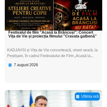
subtitluAdaugă aici
textul pentru
subtitluAdaugă aici
textul pentru subti
Festivalul de film ”Acasă la Brâncuși”: Concert
Vița de Vie și proiecția filmului ”Cravata galbenă”
KADJAVSI și Vița de Vie concertează, vineri seară, la
Peștișani, în cadrul Festivalului de Film „Acasă la...
7 august 2026
Ultima oră
Adaugă aici textul pentru