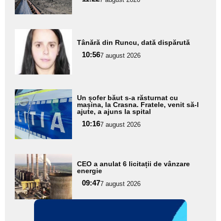
subtitlu
Adaugă
Tânără din Runcu, dată dispărută
aici textul
10:56
pentru
7 august 2026
subtitlu
Adaugă
Un șofer băut s-a răsturnat cu
aici textul
mașina, la Crasna. Fratele, venit să-l
ajute, a ajuns la spital
pentru
10:16
7 august 2026
subtitlu
Adaugă
CEO a anulat 6 licitații de vânzare
aici textul
energie
pentru
09:47
7 august 2026
subtitlu