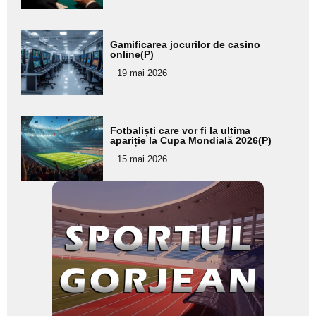
Adaugă
Gamificarea jocurilor de casino
aici textul
online(P)
pentru
19 mai 2026
subtitlu
Adaugă
Fotbaliști care vor fi la ultima
aici textul
apariție la Cupa Mondială 2026(P)
pentru
15 mai 2026
subtitlu