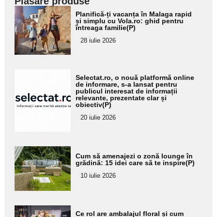
Plasare produse
Adaugă
Planifică-ți vacanța în Malaga rapid
aici textul
și simplu cu Vola.ro: ghid pentru
întreaga familie(P)
pentru
28 iulie 2026
subtitlu
Adaugă
Selectat.ro, o nouă platformă online
aici textul
de informare, s-a lansat pentru
publicul interesat de informații
pentru
relevante, prezentate clar și
obiectiv(P)
subtitlu
20 iulie 2026
Adaugă
Cum să amenajezi o zonă lounge în
aici textul
grădină: 15 idei care să te inspire(P)
pentru
10 iulie 2026
subtitlu
Adaugă
Ce rol are ambalajul floral și cum