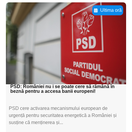
Ultima oră
Adaugă aici textul pentru
subtitluAdaugă aici
textul pentru
subtitluAdaugă aici
textul pentru
subtitluAdaugă aici
textul pentru subti
PSD: României nu i se poate cere să rămână în
beznă pentru a accesa banii europeni!
PSD cere activarea mecanismului european de
urgență pentru securitatea energetică a României și
susține că menținerea și...