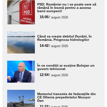
Adaugă
PSD: României nu i se poate cere să
aici textul
rămână în beznă pentru a accesa
banii europeni!
pentru
15:05
7 august 2026
subtitlu
Adaugă
Când va crește debitul Dunării, în
aici textul
România. Prognoza hidrologilor
pentru
14:42
7 august 2026
subtitlu
Adaugă
În ce condiții ar susține Bolojan un
aici textul
guvern tehnocrat
pentru
12:54
7 august 2026
subtitlu
Adaugă
Memoriul transmis de federațiile din
aici textul
CE Oltenia președintelui Nicușor
Dan
pentru
11:22
7 august 2026