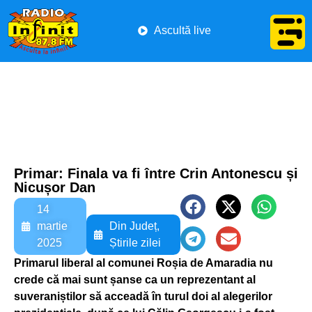
Ascultă live
Primar: Finala va fi între Crin Antonescu și
Nicușor Dan
14
martie
Din Județ
,
2025
Știrile zilei
Primarul liberal al comunei Roșia de Amaradia nu
crede că mai sunt șanse ca un reprezentant al
suveraniștilor să acceadă în turul doi al alegerilor