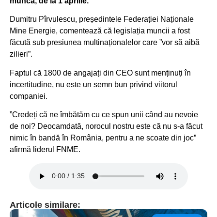
muncă, de la 1 aprilie.
Dumitru Pîrvulescu, președintele Federației Naționale
Mine Energie, comentează că legislația muncii a fost
făcută sub presiunea multinaționalelor care ”vor să aibă
zilieri”.
Faptul că 1800 de angajați din CEO sunt menținuți în
incertitudine, nu este un semn bun privind viitorul
companiei.
”Credeți că ne îmbătăm cu ce spun unii când au nevoie
de noi? Deocamdată, norocul nostru este că nu s-a făcut
nimic în bandă în România, pentru a ne scoate din joc”
afirmă liderul FNME.
Articole similare: