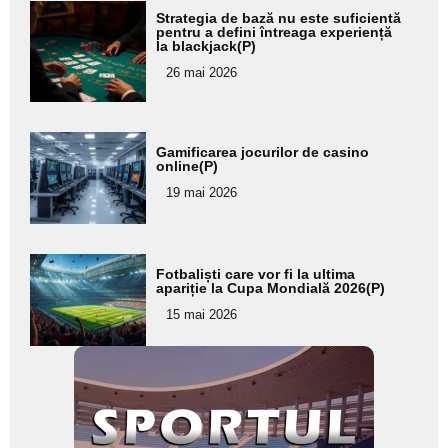
Adaugă
Strategia de bază nu este suficientă
aici textul
pentru a defini întreaga experiență
la blackjack(P)
pentru
26 mai 2026
subtitlu
Adaugă
Gamificarea jocurilor de casino
aici textul
online(P)
pentru
19 mai 2026
subtitlu
Adaugă
Fotbaliști care vor fi la ultima
aici textul
apariție la Cupa Mondială 2026(P)
pentru
15 mai 2026
subtitlu