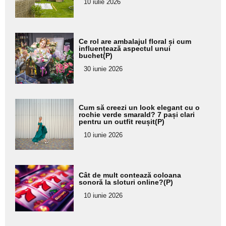
pentru
10 iulie 2026
subtitlu
Adaugă
Ce rol are ambalajul floral și cum
aici textul
influențează aspectul unui
buchet(P)
pentru
30 iunie 2026
subtitlu
Adaugă
Cum să creezi un look elegant cu o
aici textul
rochie verde smarald? 7 pași clari
pentru un outfit reușit(P)
pentru
10 iunie 2026
subtitlu
Adaugă
Cât de mult contează coloana
aici textul
sonoră la sloturi online?(P)
pentru
10 iunie 2026
subtitlu