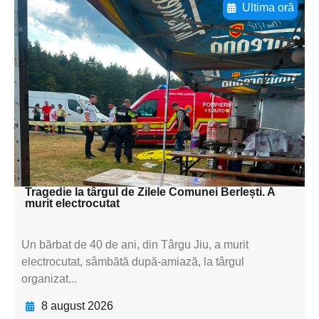
Ultima oră
Adaugă aici textul pentru
subtitluAdaugă aici
textul pentru
subtitluAdaugă aici
textul pentru
subtitluAdaugă aici
textul pentru subti
Tragedie la târgul de Zilele Comunei Berlești. A
murit electrocutat
Un bărbat de 40 de ani, din Târgu Jiu, a murit
electrocutat, sâmbătă după-amiază, la târgul
organizat...
8 august 2026