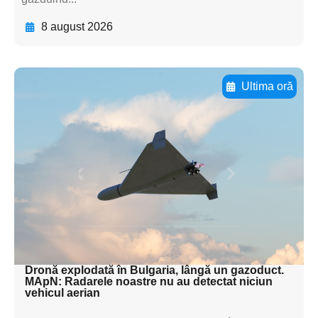
8 august 2026
Ultima oră
Adaugă aici textul pentru
subtitluAdaugă aici
textul pentru
subtitluAdaugă aici
textul pentru
subtitluAdaugă aici
textul pentru subti
Dronă explodată în Bulgaria, lângă un gazoduct.
MApN: Radarele noastre nu au detectat niciun
vehicul aerian