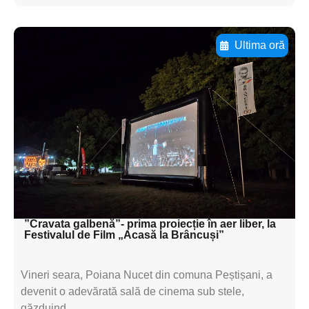
Ultima oră
Adaugă aici textul pentru
subtitluAdaugă aici
textul pentru
subtitluAdaugă aici
textul pentru
subtitluAdaugă aici
textul pentru subti
”Cravata galbenă”- prima proiecție în aer liber, la
Festivalul de Film „Acasă la Brâncuși”
Vineri seara, Poiana Nucet din comuna Peștișani, a
devenit o adevărată sală de cinema sub stele,
găzduind...