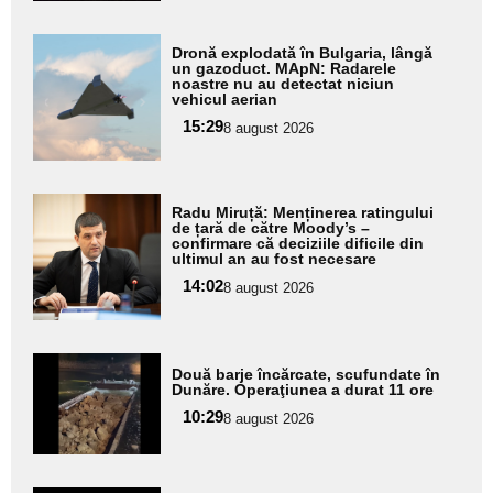
Adaugă
Dronă explodată în Bulgaria, lângă
aici textul
un gazoduct. MApN: Radarele
noastre nu au detectat niciun
pentru
vehicul aerian
subtitlu
15:29
8 august 2026
Adaugă
Radu Miruță: Menținerea ratingului
aici textul
de țară de către Moody’s –
confirmare că deciziile dificile din
pentru
ultimul an au fost necesare
subtitlu
14:02
8 august 2026
Adaugă
Două barje încărcate, scufundate în
aici textul
Dunăre. Operaţiunea a durat 11 ore
pentru
10:29
8 august 2026
subtitlu