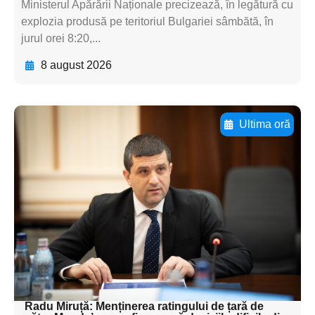
Ministerul Apărării Naționale precizează, în legătură cu
explozia produsă pe teritoriul Bulgariei sâmbătă, în
jurul orei 8:20,...
8 august 2026
Ultima oră
Adaugă aici textul pentru
subtitluAdaugă aici
textul pentru
subtitluAdaugă aici
textul pentru
subtitluAdaugă aici
textul pentru subti
Radu Miruță: Menținerea ratingului de țară de