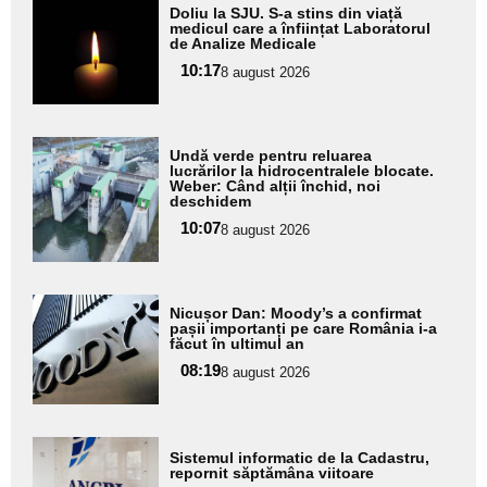
Adaugă
Doliu la SJU. S-a stins din viață
aici textul
medicul care a înființat Laboratorul
de Analize Medicale
pentru
10:17
8 august 2026
subtitlu
Adaugă
Undă verde pentru reluarea
aici textul
lucrărilor la hidrocentralele blocate.
Weber: Când alții închid, noi
pentru
deschidem
subtitlu
10:07
8 august 2026
Adaugă
Nicușor Dan: Moody’s a confirmat
aici textul
pașii importanți pe care România i-a
făcut în ultimul an
pentru
08:19
8 august 2026
subtitlu
Adaugă
Sistemul informatic de la Cadastru,
aici textul
repornit săptămâna viitoare