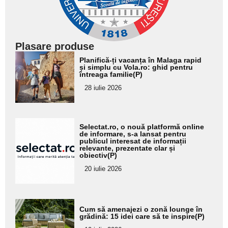
Plasare produse
Adaugă
Planifică-ți vacanța în Malaga rapid
aici textul
și simplu cu Vola.ro: ghid pentru
întreaga familie(P)
pentru
28 iulie 2026
subtitlu
Adaugă
Selectat.ro, o nouă platformă online
aici textul
de informare, s-a lansat pentru
publicul interesat de informații
pentru
relevante, prezentate clar și
obiectiv(P)
subtitlu
20 iulie 2026
Adaugă
Cum să amenajezi o zonă lounge în
aici textul
grădină: 15 idei care să te inspire(P)