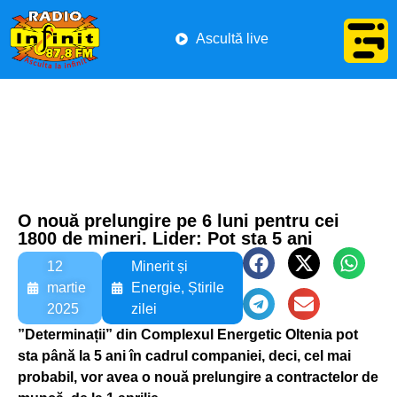
Ascultă live
O nouă prelungire pe 6 luni pentru cei
1800 de mineri. Lider: Pot sta 5 ani
12
Minerit și
martie
Energie
,
Știrile
2025
zilei
”Determinații” din Complexul Energetic Oltenia pot
sta până la 5 ani în cadrul companiei, deci, cel mai
probabil, vor avea o nouă prelungire a contractelor de