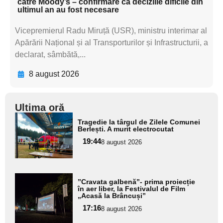
către Moody’s – confirmare că deciziile dificile din
ultimul an au fost necesare
Vicepremierul Radu Miruță (USR), ministru interimar al
Apărării Național și al Transporturilor și Infrastructurii, a
declarat, sâmbătă,...
8 august 2026
Ultima oră
Adaugă
Tragedie la târgul de Zilele Comunei
aici textul
Berlești. A murit electrocutat
pentru
19:44
8 august 2026
subtitlu
Adaugă
”Cravata galbenă”- prima proiecție
aici textul
în aer liber, la Festivalul de Film
„Acasă la Brâncuși”
pentru
17:16
8 august 2026
subtitlu